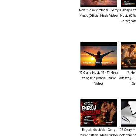
Nem tudlak elfeledni - Gerry
Kislány a z
Music (Official Music Video)
Music (Offi
?? Megható
?? Gerry Music ?? - ?? Nézz
? „Nem
az ég felé (Official Music
válaszolj…” 
Video)
| Ge
Engedj közelebb - Gerry
?? Gerry Mu
Music (Official Music Video)
dolgozni ne 