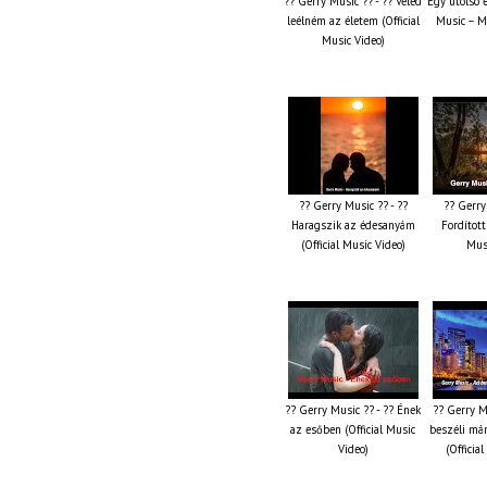
?? Gerry Music ?? - ?? Veled
Egy utolsó 
leélném az életem (Official
Music – M
Music Video)
?? Gerry Music ?? - ??
?? Gerry
Haragszik az édesanyám
Fordított 
(Official Music Video)
Musi
?? Gerry Music ?? - ?? Ének
?? Gerry M
az esőben (Official Music
beszéli már
Video)
(Officia