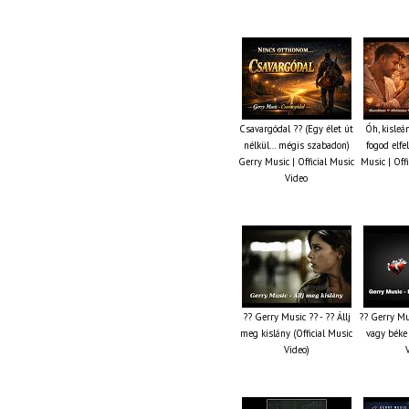
Csavargódal ?? (Egy élet út
Óh, kisleá
nélkül… mégis szabadon)
fogod elfe
Gerry Music | Official Music
Music | Off
Video
?? Gerry Music ?? - ?? Állj
?? Gerry Mu
meg kislány (Official Music
vagy béke 
Video)