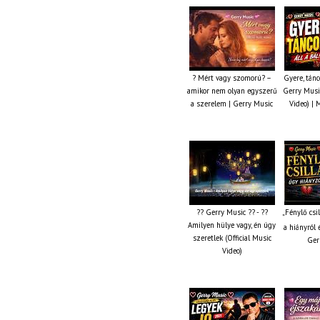
? Mért vagy szomorú? –
Gyere, tánc
amikor nem olyan egyszerű
Gerry Music
a szerelem | Gerry Music
Video) | 
?? Gerry Music ?? - ??
„Fénylő csi
Amilyen hülye vagy, én úgy
a hiányról 
szeretlek (Official Music
Ger
Video)