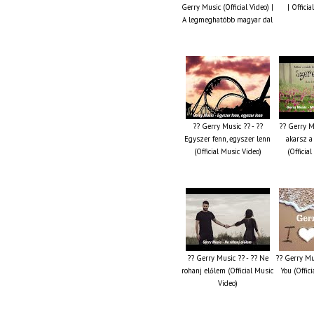
Gerry Music (Official Video) |
| Offici
A legmeghatóbb magyar dal
?? Gerry Music ?? - ??
?? Gerry M
Egyszer fenn, egyszer lenn
akarsz a
(Official Music Video)
(Officia
?? Gerry Music ?? - ?? Ne
?? Gerry Mus
rohanj előlem (Official Music
You (Offic
Video)