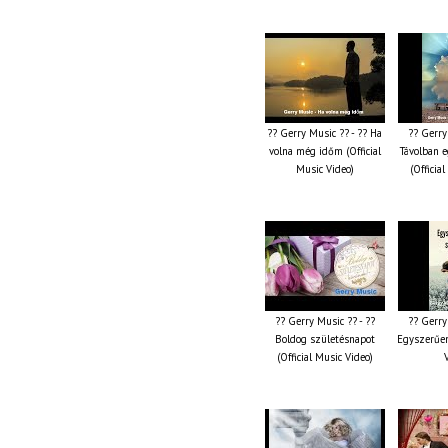
?? Gerry Music ?? - ?? Ha
?? Gerry
volna még időm (Official
Távolban e
Music Video)
(Officia
?? Gerry Music ?? - ??
?? Gerry
Boldog születésnapot
Egyszerűen
(Official Music Video)