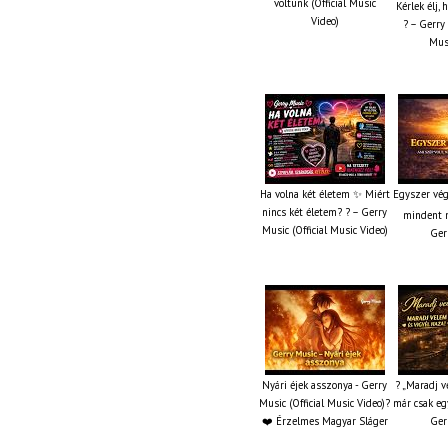
voltunk (Official Music
Kérlek élj,
Video)
? – Gerry 
Musi
Ha volna két életem ✨ Miért
Egyszer vég
nincs két életem? ? – Gerry
mindent m
Music (Official Music Video)
Ger
Nyári éjek asszonya - Gerry
? „Maradj v
Music (Official Music Video)?
már csak eg
❤️ Érzelmes Magyar Sláger
Ger