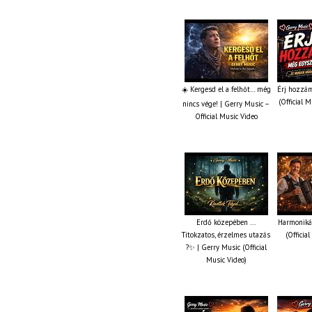
☀️ Kergesd el a felhőt… még
Érj hozzám
(Official 
nincs vége! | Gerry Music –
Official Music Video
Erdő közepében ...
Harmonikás
Titokzatos, érzelmes utazás
(Officia
?✨ | Gerry Music (Official
Music Video)