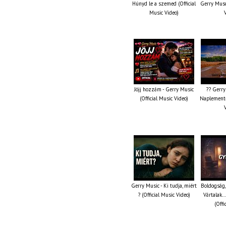
Húnyd le a szemed (Official
Gerry Musc
Music Video)
Jöjj hozzám - Gerry Music
?? Gerry
(Official Music Video)
Naplemente 
Gerry Music - Ki tudja, miért
Boldogság,
? (Official Music Video)
Vártalak…
(Offi