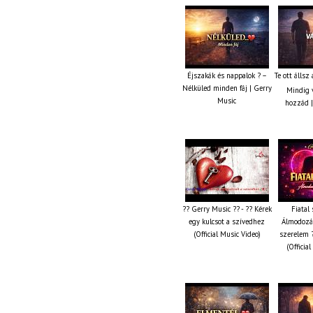
Éjszakák és nappalok ? –
Te ott állsz
Nélküled minden fáj | Gerry
Mindig v
Music
hozzád |
?? Gerry Music ?? - ?? Kérek
Fiatal 
egy kulcsot a szívedhez
Álmodozás
(Official Music Video)
szerelem ?
(Officia