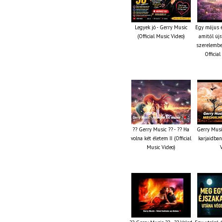
Legyek jó - Gerry Music
Egy május é
(Official Music Video)
amitől újr
szerelembe
Officia
?? Gerry Music ?? - ?? Ha
Gerry Musi
volna két életem II (Official
karjaidban
Music Video)