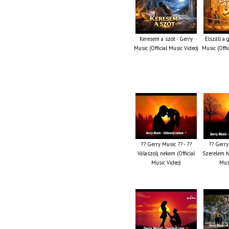
Keresem a szót - Gerry
Elszáll a
Music (Official Music Video)
Music (Offi
?? Gerry Music ?? - ??
?? Gerry
Válaszolj nekem (Official
Szerelem ha
Music Video)
Musi