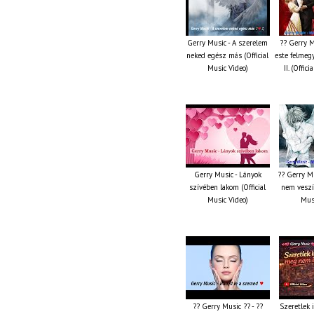
Gerry Music - A szerelem
?? Gerry M
neked egész más (Official
este felmeg
Music Video)
II. (Offic
Gerry Music - Lányok
?? Gerry M
szívében lakom (Official
nem veszít
Music Video)
Musi
?? Gerry Music ?? - ??
Szeretlek 