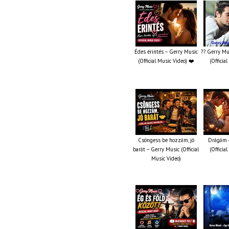
Édes érintés – Gerry Music
?? Gerry Mu
(Official Music Video) ❤️
(Officia
Csöngess be hozzám, jó
Drágám -
barát – Gerry Music (Official
(Officia
Music Video)