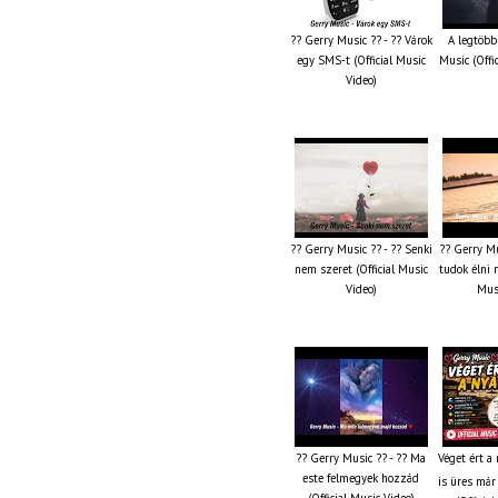
?? Gerry Music ?? - ?? Várok
A legtöbb
egy SMS-t (Official Music
Music (Offi
Video)
?? Gerry Music ?? - ?? Senki
?? Gerry Mu
nem szeret (Official Music
tudok élni n
Video)
Musi
?? Gerry Music ?? - ?? Ma
Véget ért a
este felmegyek hozzád
is üres már
(Official Music Video)