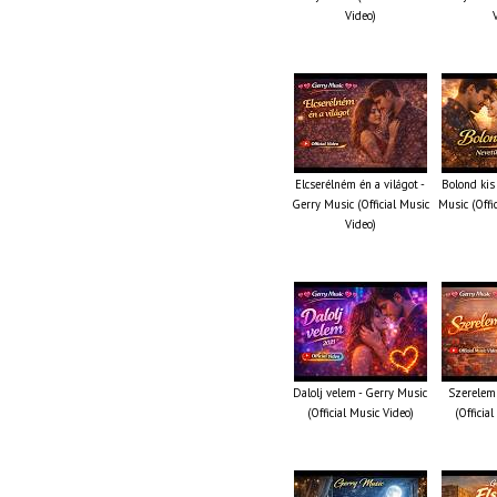
Video)
Elcserélném én a világot -
Bolond kis
Gerry Music (Official Music
Music (Offi
Video)
Dalolj velem - Gerry Music
Szerelem 
(Official Music Video)
(Officia