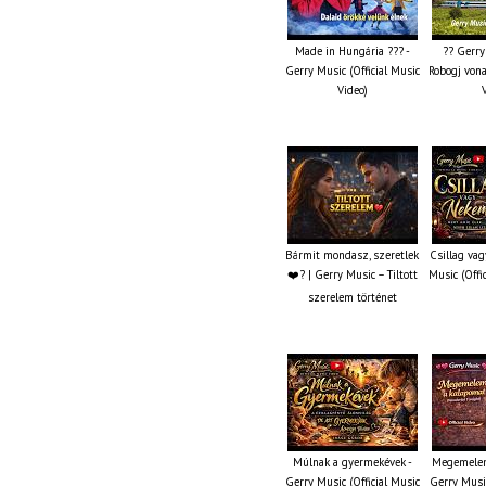
Made in Hungária ??? -
?? Gerry
Gerry Music (Official Music
Robogj vona
Video)
Bármit mondasz, szeretlek
Csillag va
❤️‍? | Gerry Music – Tiltott
Music (Offi
szerelem történet
Múlnak a gyermekévek -
Megemelem
Gerry Music (Official Music
Gerry Music