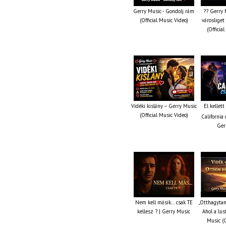
Gerry Music - Gondolj rám
?? Gerry 
(Official Music Video)
városliget
(Officia
Vidéki kislány – Gerry Music
El kellet
(Official Music Video)
California 
Ger
Nem kell másik… csak TE
„Otthagytam
kellesz ? | Gerry Music
Ahol a lus
Music (O