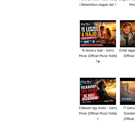
| Romantikus magyar dal ?
Musi
Te leszel a hajó – Gerry
Érted vagy
Music (Official Music Video)
(Officia
?☀️
Felkavart egy érzés – Gerry
?? Gerry
Music (Official Music Video)
Szerelem
⚡
(Officia