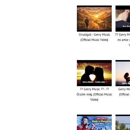
Országút - Gerry Music
?? Gerry Mu
(Official Music Video)
mi amor (
?? Gerry Music ?? - ??
Gerry Mu
Őrzöm még (Official Music
(Officia
Video)