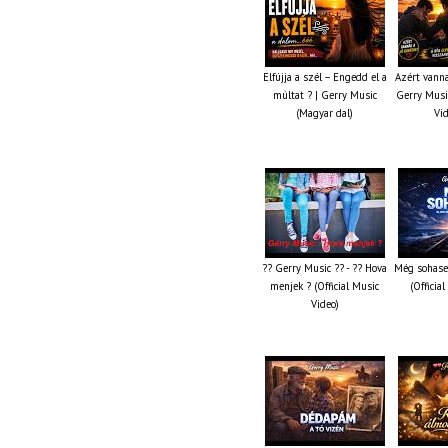
Elfújja a szél – Engedd el a
Azért vanna
múltat ? | Gerry Music
Gerry Music
(Magyar dal)
Vi
?? Gerry Music ?? - ?? Hova
Még sohase
menjek ? (Official Music
(Officia
Video)