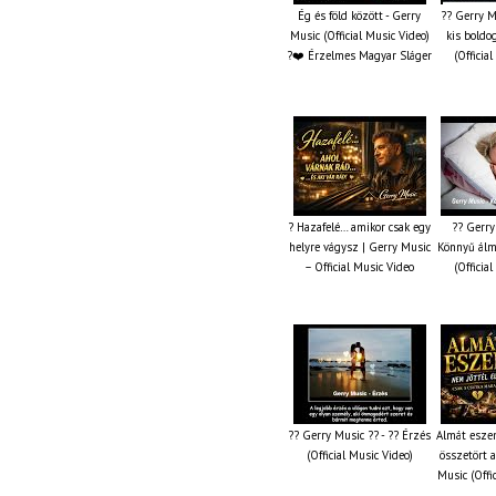
Ég és föld között - Gerry
?? Gerry M
Music (Official Music Video)
kis boldo
?❤️ Érzelmes Magyar Sláger
(Officia
? Hazafelé… amikor csak egy
?? Gerry
helyre vágysz | Gerry Music
Könnyű álm
– Official Music Video
(Officia
?? Gerry Music ?? - ?? Érzés
Almát esze
(Official Music Video)
összetört 
Music (Offi