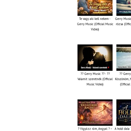
Te vagy aki kell nekem -
Gerry Music
Gerry Music (Official Music
rózsa (Offi
Video)
?? Gerry Music ?? - ??
?? Gerry
Valamit szeretnék (Official
Köszönöm, 
Music Video)
(Officia
? Vigyázz rám, Angyal ? –
A hold dala