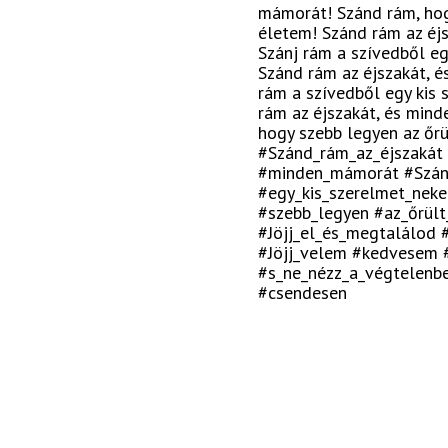
mámorát! Szánd rám, hog
életem! Szánd rám az éj
Szánj rám a szívedből eg
Szánd rám az éjszakát, 
rám a szívedből egy kis
rám az éjszakát, és min
hogy szebb legyen az őr
#Szánd_rám_az_éjszaká
#minden_mámorát #Szán
#egy_kis_szerelmet_nek
#szebb_legyen #az_őrül
#Jöjj_el_és_megtalálod
#Jöjj_velem #kedvesem 
#s_ne_nézz_a_végtelenbe
#csendesen