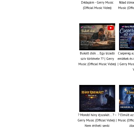
Dédapám - Gerry Music
Rólad álmo
(Official Music Video)
Music (Offi
Bukott diák ... Egy lázadó
Csepereg az
szív története ?? | Gerry
emlékek és 
Music (Official Music Video)
| Gerry Musi
? Mondd hány éjszakát… ? –
? Elmúlt az
Gerry Music (Official Video) |
Music (Offic
Nem értheti senki
álo