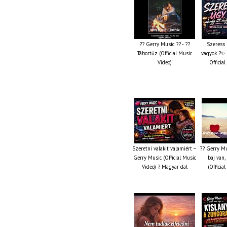
?? Gerry Music ?? - ??
Szeress 
Tábortűz (Official Music
vagyok ?✨ 
Video)
Officia
Szeretni valakit valamiért –
?? Gerry Mu
Gerry Music (Official Music
baj van,
Video) ? Magyar dal
(Officia