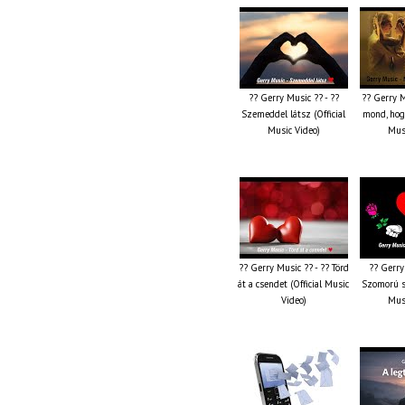
?? Gerry Music ?? - ??
?? Gerry M
Szemeddel látsz (Official
mond, hog
Music Video)
Musi
?? Gerry Music ?? - ?? Törd
?? Gerry
át a csendet (Official Music
Szomorú sz
Video)
Musi