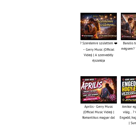
? Szerelemre születtem ❤️
Banális t
mégsem? ?
– Gerry Music (Official
Video) | A szenvedély
éjszakája
Április - Gerry Music
Amikor eg
(Official Music Video) |
világ... 
Romantikus magyar dal
Engedd, hog
| Su