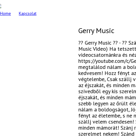
Home
Kapcsolat
Gerry Music
?? Gerry Music ?? - ?? Sz
Music Video) Ha tetszett 
videocsatornánkra és né
https://youtube.com/c/Ge
megtalálod nálam a bold
kedvesem! Hozz fényt az
végtelenbe, Csak szállj
az éjszakát, és minden 
szívedből egy kis szere
éjszakát, és minden mám
szebb legyen az őrült él
nálam a boldogságot, Jö
fényt az életembe, s ne 
szállj velem csendesen! 
minden mámorát! Szánj r
szerelmet nekem! Szánd 