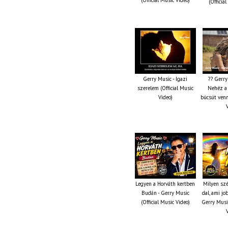
(Officia
Gerry Music - Igazi
?? Gerry
szerelem (Official Music
Nehéz a 
Video)
búcsút venn
Legyen a Horváth kertben
Milyen szé
Budán - Gerry Music
dal, ami jo
(Official Music Video)
Gerry Music