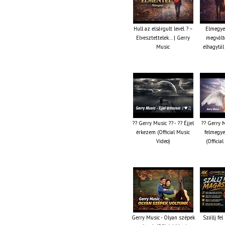
Hull az elsárgult levél ? –
Elmegye
Elvesztettelek… | Gerry
megválto
Music
elhagytál
?? Gerry Music ?? - ?? Éjjel
?? Gerry M
érkezem (Official Music
felmegye
Video)
(Officia
Gerry Music - Olyan szépek
Szállj fe