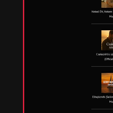
Neked ÉN, Nekem TE
Mus
Csakazértis sz
(Offici
Elhajóznék (Sailin
Mus