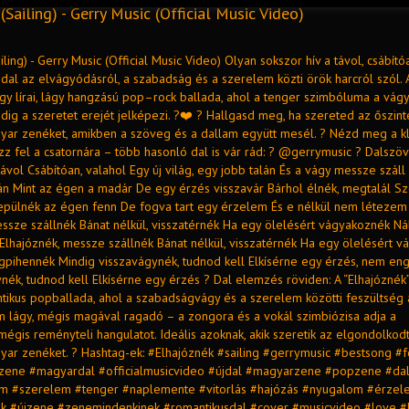
(Sailing) - Gerry Music (Official Music Video)
iling) - Gerry Music (Official Music Video) Olyan sokszor hív a távol, csábító
dal az elvágyódásról, a szabadság és a szerelem közti örök harcról szól. 
gy lírai, lágy hangzású pop–rock ballada, ahol a tenger szimbóluma a vágy
dig a szeretet erejét jelképezi. ?❤️ ? Hallgasd meg, ha szereted az őszint
ar zenéket, amikben a szöveg és a dallam együtt mesél. ? Nézd meg a kli
kozz fel a csatornára – több hasonló dal is vár rád: ? @gerrymusic ? Dalszö
 távol Csábítóan, valahol Egy új világ, egy jobb talán És a vágy messze száll
án Mint az égen a madár De egy érzés visszavár Bárhol élnék, megtalál Sz
Repülnék az égen fenn De fogva tart egy érzelem És e nélkül nem létezem
essze szállnék Bánat nélkül, visszatérnék Ha egy ölelésért vágyakoznék Ná
lhajóznék, messze szállnék Bánat nélkül, visszatérnék Ha egy ölelésért 
gpihennék Mindig visszavágynék, tudnod kell Elkísérne egy érzés, nem en
nék, tudnod kell Elkísérne egy érzés ? Dal elemzés röviden: A “Elhajóznék
ikus popballada, ahol a szabadságvágy és a szerelem közötti feszültség 
am lágy, mégis magával ragadó – a zongora és a vokál szimbiózisa adja a
mégis reményteli hangulatot. Ideális azoknak, akik szeretik az elgondolkodt
ar zenéket. ? Hashtag-ek: #Elhajóznék #sailing #gerrymusic #bestsong #
#zene #magyardal #officialmusicvideo #újdal #magyarzene #popzene #da
m #szerelem #tenger #naplemente #vitorlás #hajózás #nyugalom #érzel
k #újzene #zenemindenkinek #romantikusdal #cover #musicvideo #love #