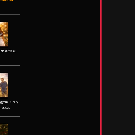
ic (Official
ágyom - Gerry
mes dal