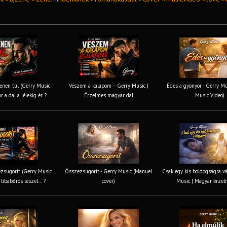
nen túl (Gerry Music
Veszem a kalapom – Gerry Music |
Édes a gyönyör - Gerry Mus
r a dal a lélekig ér ?
Érzelmes magyar dal
Music Video)
zsugorít (Gerry Music
Összezsugorít - Gerry Music (Manuel
Csak egy kis boldogságra v
 libabőrös leszel... ?
cover)
Music | Magyar érzel