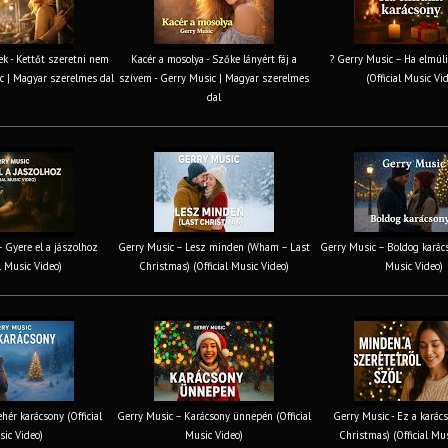
k - Kettőt szeretni nem
Kacér a mosolya - Szőke lányért fáj a
? Gerry Music – Ha elmúli
c | Magyar szerelmes dal
szívem - Gerry Music | Magyar szerelmes
(Official Music Vi
dal
 Gyere el a jászolhoz
Gerry Music – Lesz minden (Wham – Last
Gerry Music – Boldog karács
al Music Video)
Christmas) (Official Music Video)
Music Video)
hér karácsony (Official
Gerry Music – Karácsony ünnepén (Official
Gerry Music - Ez a karács
ic Video)
Music Video)
Christmas) (Official Mu