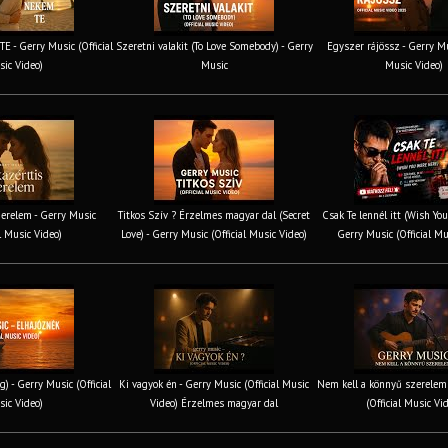
 - Gerry Music (Official
Szeretni valakit (To Love Somebody) - Gerry
Egyszer rájössz - Gerry Mus
ic Video)
Music
Music Video)
erelem - Gerry Music
Titkos Szív ? Érzelmes magyar dal (Secret
Csak Te lennél itt (Wish You
al Music Video)
Love) - Gerry Music (Official Music Video)
Gerry Music (Official Mu
g) - Gerry Music (Official
Ki vagyok én - Gerry Music (Official Music
Nem kell a könnyű szerelem 
ic Video)
Video) Érzelmes magyar dal
(Official Music Vi