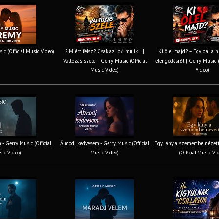
ic (Official Music Video)
? Miért félsz? Csak az idő múlik… |
Ki ölel majd? – Egy dal a h
Változás szele – Gerry Music (Official
elengedésről | Gerry Music (
Music Video)
Video)
 - Gerry Music (Official
Álmodj kedvesem - Gerry Music (Official
Egy lány a szemembe nézett
ic Video)
Music Video)
(Official Music Vi