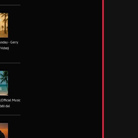
unday - Gerry
 Video)
 (Official Music
ódó dal