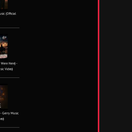
ic (Official
 Were Here) -
sic Video)
- Gerry Music
deo)