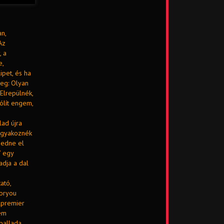
an,
Az
, a
e,
pet, és ha
veg: Olyan
 Elrepülnék,
ólít engem,
lad újra
vágyakoznék
gedne el
” egy
adja a dal
ató,
foryou
lpremier
em
ballada