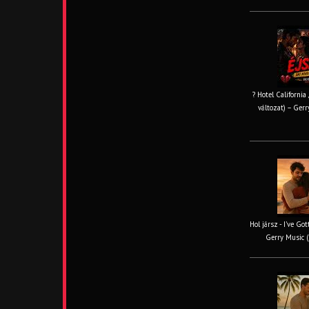
? Hotel California
változat) – Gerr
Hol jársz - I've Go
Gerry Music (