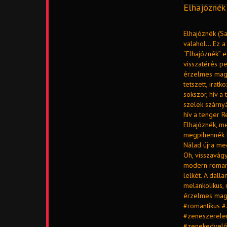
Elhajóznék 
Elhajóznék (Sa
valahol… Ez a 
“Elhajóznék” e
visszatérés pe
érzelmes magy
tetszett, irat
sokszor, hív a
szelek szárny
hív a tenger 
Elhajóznék, m
megpihennék E
Nálad újra me
Oh, visszavágy
modern romant
lelkét. A dall
melankolikus, 
érzelmes magy
#romantikus 
#zeneszerele
#zenekedvelő