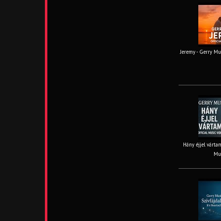
Jeremy - Gerry Mus
Hány éjjel vártam
Mus