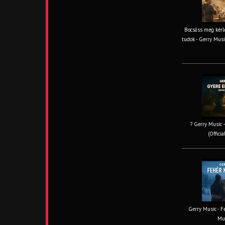
Bocsáss meg kérle
tudok - Gerry Musi
? Gerry Music –
(Offici
Gerry Music - Fe
Mus