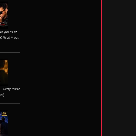
iányról és az
Official Music
 - Gerry Music
deo)