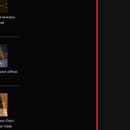
k karácsony
deo)
onyt (Official
ony (That's
sic Video)