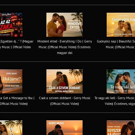
 „Egyetlen éj…” ? (Magyar
Mindent érted - Everything I Do | Gerry
Gyönyörű nap | Beautiful S
y Music | Official Video
Music (Official Music Video) Érzelmes
Music (Official Music
magyar dal
tta Get a Message to You |
Csak a szívem dobbant - Gerry Music
Te vagy aki kell - Gerry Music
Official Music Video)
(Official Music Video)
Video) Érzelmes, vágy