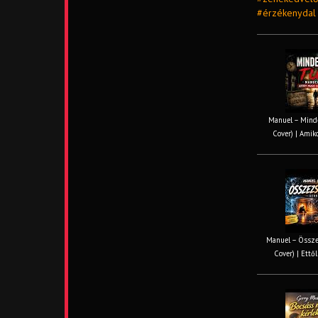
#érzékenydal
Manuel – Minde
Cover) | Amiko
Manuel – Össze
Cover) | Ettől