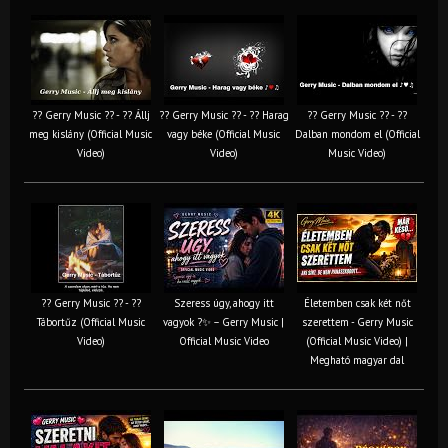
?? Gerry Music ?? - ?? Állj
?? Gerry Music ?? - ?? Harag
?? Gerry Music ?? - ??
meg kislány (Official Music
vagy béke (Official Music
Dalban mondom el (Official
Video)
Video)
Music Video)
?? Gerry Music ?? - ??
Szeress úgy, ahogy itt
Életemben csak két nőt
Tábortűz (Official Music
vagyok ?✨ – Gerry Music |
szerettem - Gerry Music
Video)
Official Music Video
(Official Music Video) |
Megható magyar dal