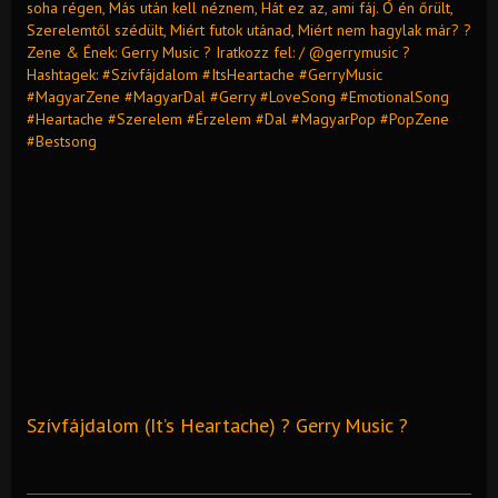
soha régen, Más után kell néznem, Hát ez az, ami fáj. Ó én őrült,
Szerelemtől szédült, Miért futok utánad, Miért nem hagylak már? ?
Zene & Ének: Gerry Music ? Iratkozz fel: / @gerrymusic ?
Hashtagek: #Szívfájdalom #ItsHeartache #GerryMusic
#MagyarZene #MagyarDal #Gerry #LoveSong #EmotionalSong
#Heartache #Szerelem #Érzelem #Dal #MagyarPop #PopZene
#Bestsong
Szívfájdalom (It’s Heartache) ? Gerry Music ?