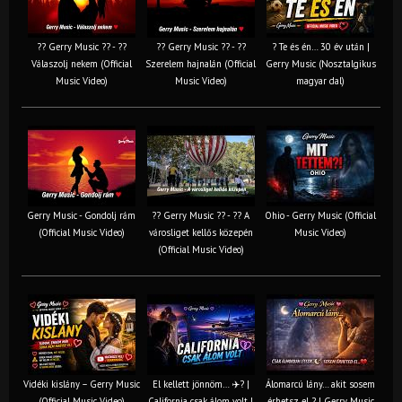
?? Gerry Music ?? - ??
?? Gerry Music ?? - ??
? Te és én… 30 év után |
Válaszolj nekem (Official
Szerelem hajnalán (Official
Gerry Music (Nosztalgikus
Music Video)
Music Video)
magyar dal)
Gerry Music - Gondolj rám
?? Gerry Music ?? - ?? A
Ohio - Gerry Music (Official
(Official Music Video)
városliget kellős közepén
Music Video)
(Official Music Video)
Vidéki kislány – Gerry Music
El kellett jönnöm… ✈️? |
Álomarcú lány… akit sosem
(Official Music Video)
California csak álom volt |
érhetsz el ? | Gerry Music