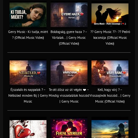
Gerry Music - Ki tudja, miért
Boldogság, gyere haza ? –
?? Gerry Music ?? - ?? Pedró
? (Official Music Video)
Vártalak… | Gerry Music
kocsmája (Official Music
(Official Video)
Video)
Éjszakák és nappalok ? –
Te ott állsz az út végén ❤️ –
Kell, hogy várj ? –
Nélküled minden fáj | Gerry
Mindig visszatalálok hozzád
Visszajövök hozzád… | Gerry
Music
| Gerry Music
Music (Official Video)