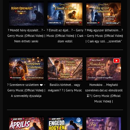
? Mondd hány éjszakát… ? –
? Elmúlt az éjjel… ? – Gerry
? Még egyszer láthatnám… ?
Gerry Music (Official Video) |
Music (Official Video) | Csak
– Gerry Music (Official Video)
Nem értheti senki
álom voltál
| Csak egy szó… „szeretlek”
? Szerelemre születtem ❤️ –
Banális történet… vagy
Homokóra ... Megható
Gerry Music (Official Video) |
mégsem? ? | Gerry Music
szerelmes dal az elmúlásról
A szenvedély éjszakája
⏳? | Gerry Music (Official
Music Video) |