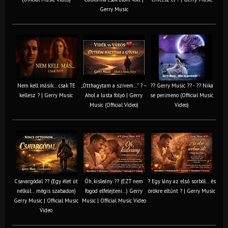
Gerry Music
Nem kell másik… csak TE
„Otthagytam a szívem…” ? –
?? Gerry Music ?? - ?? Nika
kellesz ? | Gerry Music
Ahol a lusta folyó | Gerry
se perimeno (Official Music
Music (Official Video)
Video)
Csavargódal ?? (Egy élet út
Óh, kisleány ?? (EZT nem
? Egy lány az első sorból… és
nélkül… mégis szabadon)
fogod elfelejteni…) Gerry
örökre eltűnt ? | Gerry Music
Gerry Music | Official Music
Music | Official Music Video
Video