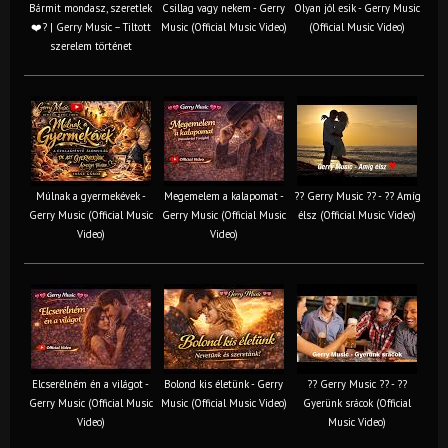
Bármit mondasz, szeretlek
Csillag vagy nekem - Gerry
Olyan jól esik - Gerry Music
❤️‍? | Gerry Music – Tiltott
Music (Official Music Video)
(Official Music Video)
szerelem történet
Múlnak a gyermekévek -
Megemelem a kalapomat -
?? Gerry Music ?? - ?? Amíg
Gerry Music (Official Music
Gerry Music (Official Music
élsz (Official Music Video)
Video)
Video)
Elcserélném én a világot -
Bolond kis életünk - Gerry
?? Gerry Music ?? - ??
Gerry Music (Official Music
Music (Official Music Video)
Gyerünk srácok (Official
Video)
Music Video)