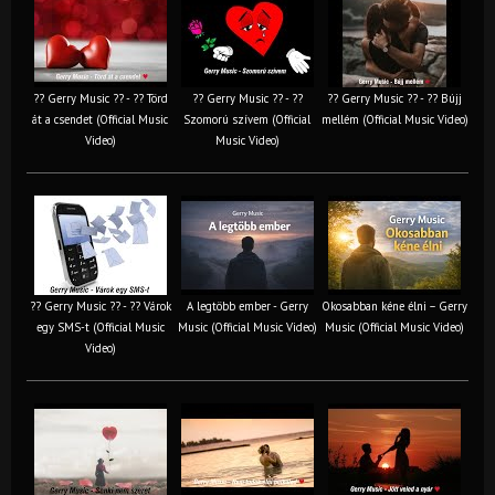
?? Gerry Music ?? - ?? Törd
?? Gerry Music ?? - ??
?? Gerry Music ?? - ?? Bújj
át a csendet (Official Music
Szomorú szívem (Official
mellém (Official Music Video)
Video)
Music Video)
?? Gerry Music ?? - ?? Várok
A legtöbb ember - Gerry
Okosabban kéne élni – Gerry
egy SMS-t (Official Music
Music (Official Music Video)
Music (Official Music Video)
Video)