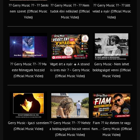
?? Gerry Music ?? - ?? Senki
?? Gerry Music ?? - ?? Nem
?? Gerry Music ?? - ?? Jött
nem szeret (Official Music
tudok élni nélküled (Official
veled a nyár (Official Music
Video)
Music Video)
Video)
?? Gerry Music ?? - ?? Ma
Véget ért a nyár ☀️ A strand
Gerry Music - Nem lehet
este felmegyek hozzád
is üres már ? – Gerry Music
boldogságot venni (Official
(Official Music Video)
(Official Music Video)
Music Video)
Gerry Music - Igazi szerelem
?? Gerry Music ?? - ?? Nehéz
Fiam ?‍? Az életem te vagy
(Official Music Video)
a boldogságtól búcsút venni
fiam... - Gerry Music (Official
(Official Music Video)
Music Video)