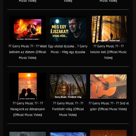
Music Video)
Video)
Music Video)
?? Gerry Music ?? - ?? Veled
Egy utolsó éjszaka… ? Gerry
?? Gerry Music ?? - ??
leélném az életem (Official
Music – Még egy éjszaka
Indulni kell (Official Music
Music Video)
Video)
?? Gerry Music ?? - ??
?? Gerry Music ?? - ??
?? Gerry Music ?? - ?? Sírd el
Haragszik az édesanyám
Fordított világ (Official
gitár (Official Music Video)
(Official Music Video)
Music Video)