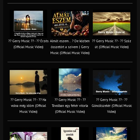
?? Gerry Music ?? - ?? Érzés
Almát eszem… ? De közben
?? Gerry Music ?? - ?? Száz
(Official Music Video)
összetört a szívem | Gerry
út (Official Music Video)
Music (Official Music Video)
?? Gerry Music ?? - ?? Ha
?? Gerry Music ?? - ??
?? Gerry Music ?? - ??
volna még időm (Official
Távolban egy fehér vitorla
Göncölszekér (Official Music
Music Video)
(Official Music Video)
Video)