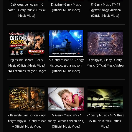
Csöngess be hozzám, jó
Drágám - Gerry Music
?? Gerry Music ?? - ??
barát – Gerry Music (Official
(Official Music Video)
Egyszer megjavulok én
Music Video)
(Official Music Video)
Ég és föld között - Gerry
?? Gerry Music ?? - ?? Egy
Gyöngyhajú lány - Gerry
Music (Official Music Video)
kis boldogságra vágyom
Music (Official Music Video)
?❤️ Érzelmes Magyar Sláger
(Official Music Video)
? Hazafelé… amikor csak egy
?? Gerry Music ?? - ??
?? Gerry Music ?? - ?? Húsz
helyre vágysz | Gerry Music
Könnyű álmot hozzon az éj
év múlva (Official Music
– Official Music Video
(Official Music Video)
Video)