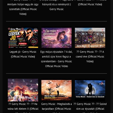
Amilyen hülye vagy, én úgy
hiányról és a reményről |
(Official Music Video)
szeretlek (Official Music
Gerry Music
Video)
Legyek jó - Gerry Music
Egy május éjszakán ? A dal,
?? Gerry Music ?? - ?? A
(Official Music Video)
amitől újra hinni fogsz a
csend éve (Official Music
szerelemben - Gerry Music
Video)
Official Music Video
?? Gerry Music ?? - ?? Ha
Gerry Music - Meghalnék a
?? Gerry Music ?? - ?? Szánd
volna két életem II (Official
karjaidban (Official Music
rám az éjszakát (Official