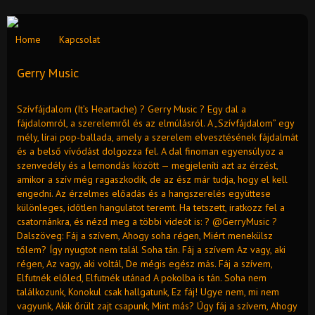
Home
Kapcsolat
Gerry Music
Szívfájdalom (It’s Heartache) ? Gerry Music ? Egy dal a
fájdalomról, a szerelemről és az elmúlásról. A „Szívfájdalom” egy
mély, lírai pop-ballada, amely a szerelem elvesztésének fájdalmát
és a belső vívódást dolgozza fel. A dal finoman egyensúlyoz a
szenvedély és a lemondás között — megjeleníti azt az érzést,
amikor a szív még ragaszkodik, de az ész már tudja, hogy el kell
engedni. Az érzelmes előadás és a hangszerelés együttese
különleges, időtlen hangulatot teremt. Ha tetszett, iratkozz fel a
csatornánkra, és nézd meg a többi videót is: ? @GerryMusic ?
Dalszöveg: Fáj a szívem, Ahogy soha régen, Miért menekülsz
tőlem? Így nyugtot nem talál Soha tán. Fáj a szívem Az vagy, aki
régen, Az vagy, aki voltál, De mégis egész más. Fáj a szívem,
Elfutnék előled, Elfutnék utánad A pokolba is tán. Soha nem
találkozunk, Konokul csak hallgatunk, Ez fáj! Ugye nem, mi nem
vagyunk, Akik őrült zajt csapunk, Mint más? Úgy fáj a szívem, Ahogy