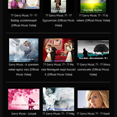
?? Gerry Music ?? - ??
?? Gerry Music ?? - ??
?? Gerry Music ?? - ?? Jó
Boldog születésnapot
Egyszerűen (Official Music
nekem (Official Music Video)
(Official Music Video)
Video)
Gerry Music - A szerelem
?? Gerry Music ?? - ?? Ma
?? Gerry Music ?? - ?? Nincs
neked egész más (Official
este felmegyek majd hozzád
szerencsém (Official Music
Music Video)
II. (Official Music Video)
Video)
Gerry Music - Lányok
?? Gerry Music ?? - ?? Még
?? Gerry Music ?? - ?? Kacér