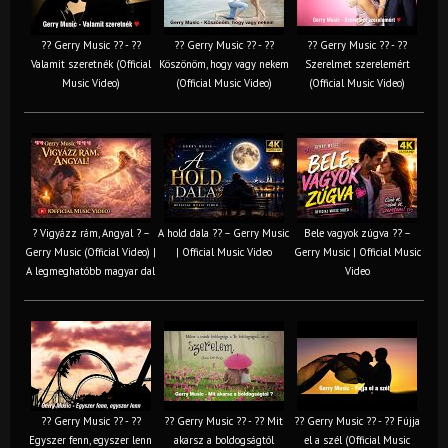
?? Gerry Music ?? - ??
?? Gerry Music ?? - ??
?? Gerry Music ?? - ??
Valamit szeretnék (Official
Köszönöm, hogy vagy nekem
Szerelmet szerelemért
Music Video)
(Official Music Video)
(Official Music Video)
? Vigyázz rám, Angyal ? –
A hold dala ?? – Gerry Music
Bele vagyok zúgva ?? –
Gerry Music (Official Video) |
| Official Music Video
Gerry Music | Official Music
A legmeghatóbb magyar dal
Video
?? Gerry Music ?? - ??
?? Gerry Music ?? - ?? Mit
?? Gerry Music ?? - ?? Fújja
Egyszer fenn, egyszer lenn
akarsz a boldogságtól
el a szél (Official Music