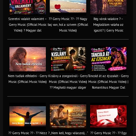
Szeretni valakit valamiért –
?? Gerry Music ?? - ?? Nagy
Rég várok valakire ? –
Gerry Music (Official Music
baj van, hol a szívem (Official
Megtalálom valaha az
Video) ? Magyar dal
Music Video)
igazit? | Gerry Music
Nem tudlak elfeledni - Gerry
Kislány a zongoránál - Gerry
Táncold át az éjszakát - Gerry
Music (Official Music Video)
Music (Official Music Video)
Music (Official Music Video) |
?? Megható magyar sláger
Romantikus Magyar Dal
?? Gerry Music ?? - ?? Nézz
? „Nem kell, hogy válaszolj…”
?? Gerry Music ?? - ?? Egy