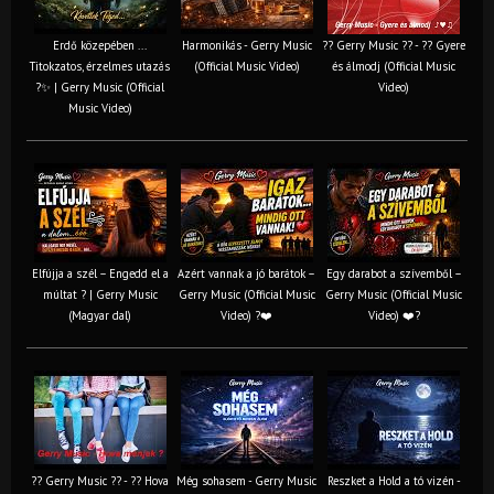
Erdő közepében ...
Harmonikás - Gerry Music
?? Gerry Music ?? - ?? Gyere
Titokzatos, érzelmes utazás
(Official Music Video)
és álmodj (Official Music
?✨ | Gerry Music (Official
Video)
Music Video)
Elfújja a szél – Engedd el a
Azért vannak a jó barátok –
Egy darabot a szívemből –
múltat ? | Gerry Music
Gerry Music (Official Music
Gerry Music (Official Music
(Magyar dal)
Video) ?❤️
Video) ❤️?
?? Gerry Music ?? - ?? Hova
Még sohasem - Gerry Music
Reszket a Hold a tó vizén -