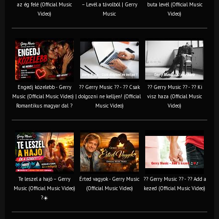
az ég felé (Official Music
– Levél a távolból | Gerry
buta levél (Official Music
Video)
Music
Video)
Engedj közelebb - Gerry
?? Gerry Music ?? - ?? Csak
?? Gerry Music ?? - ?? Ki
Music (Official Music Video) |
dolgozni ne kelljen! (Official
visz haza (Official Music
Romantikus magyar dal ?
Music Video)
Video)
Te leszel a hajó – Gerry
Érted vagyok - Gerry Music
?? Gerry Music ?? - ?? Add a
Music (Official Music Video)
(Official Music Video)
kezed (Official Music Video)
?☀️