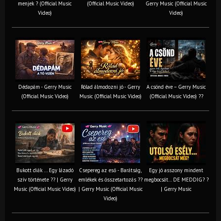
menjek ? (Official Music
(Official Music Video)
Gerry Music (Official Music
Video)
Video)
Dédapám - Gerry Music
Rólad álmodozni jó - Gerry
A csönd éve – Gerry Music
(Official Music Video)
Music (Official Music Video)
(Official Music Video) ??
Bukott diák ... Egy lázadó
Csepereg az eső - Barátság,
Egy jó asszony mindent
szív története ?? | Gerry
emlékek és összetartozás ?️?
megbocsát… DE MEDDIG? ?
Music (Official Music Video)
| Gerry Music (Official Music
| Gerry Music
Video)