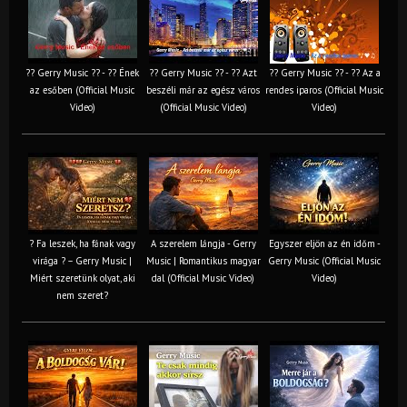
?? Gerry Music ?? - ?? Ének
?? Gerry Music ?? - ?? Azt
?? Gerry Music ?? - ?? Az a
az esőben (Official Music
beszéli már az egész város
rendes iparos (Official Music
Video)
(Official Music Video)
Video)
? Fa leszek, ha fának vagy
A szerelem lángja - Gerry
Egyszer eljön az én időm -
virága ? – Gerry Music |
Music | Romantikus magyar
Gerry Music (Official Music
Miért szeretünk olyat, aki
dal (Official Music Video)
Video)
nem szeret?