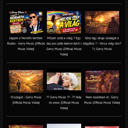
Legyen a Horváth kertben
Milyen szép a világ ? Egy
Köss egy sárga szalagot a
Budán - Gerry Music (Official
dal, ami jobb kedvre derít |
tölgyfára ?️ – Vársz még rám?
Music Video)
Gerry Music (Official Music
? | Gerry Music
Video)
Országút - Gerry Music
?? Gerry Music ?? - ?? Hola
Nem mondtam el - Gerry
(Official Music Video)
mi amor (Official Music
Music (Official Music Video)
Video)