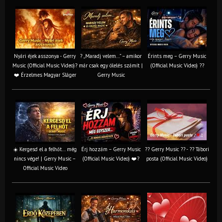
Nyári éjek asszonya - Gerry
? „Maradj velem…” – amikor
Érints meg – Gerry Music
Music (Official Music Video)?
már csak egy ölelés számít |
(Official Music Video) ??
❤️ Érzelmes Magyar Sláger
Gerry Music
☀️ Kergesd el a felhőt… még
Érj hozzám – Gerry Music
?? Gerry Music ?? - ?? Tábori
nincs vége! | Gerry Music –
(Official Music Video) ❤️?
posta (Official Music Video)
Official Music Video