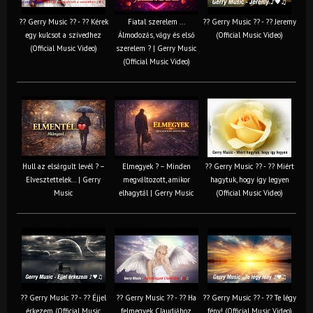
?? Gerry Music ?? - ?? Kérek
Fiatal szerelem ...
?? Gerry Music ?? - ?? Jeremy
egy kulcsot a szívedhez
Álmodozás, vágy és első
(Official Music Video)
(Official Music Video)
szerelem ? | Gerry Music
(Official Music Video)
Hull az elsárgult levél ? –
Elmegyek ? – Minden
?? Gerry Music ?? - ?? Miért
Elvesztettelek… | Gerry
megváltozott, amikor
hagytuk, hogy így legyen
Music
elhagytál | Gerry Music
(Official Music Video)
?? Gerry Music ?? - ?? Éjjel
?? Gerry Music ?? - ?? Ha
?? Gerry Music ?? - ?? Te légy
érkezem (Official Music
felmegyek Claudiához
fény! (Official Music Video)