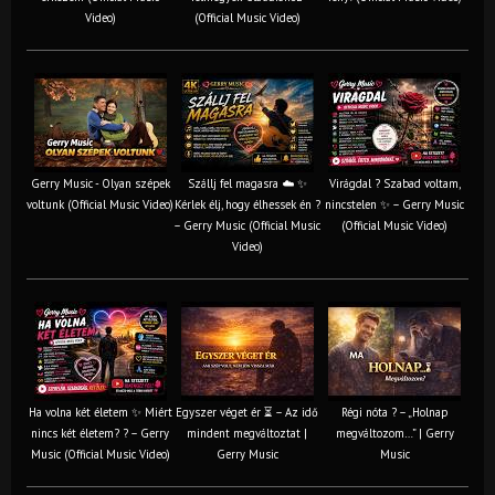
Video)
(Official Music Video)
Gerry Music - Olyan szépek
Szállj fel magasra ☁️ ✨
Virágdal ? Szabad voltam,
voltunk (Official Music Video)
Kérlek élj, hogy élhessek én ?
nincstelen ✨ – Gerry Music
– Gerry Music (Official Music
(Official Music Video)
Video)
Ha volna két életem ✨ Miért
Egyszer véget ér ⏳ – Az idő
Régi nóta ? – „Holnap
nincs két életem? ? – Gerry
mindent megváltoztat |
megváltozom…” | Gerry
Music (Official Music Video)
Gerry Music
Music