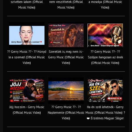
szívében lakom (Official
nem veszíthetek (Official
a mosolya (Official Music
Music Video)
Music Video)
Video)
?? Gerry Music ?? - ?? Húnyd
Szeretlek is, meg nem is -
?? Gerry Music ?? - ??
le a szemed (Official Music
Gerry Musc (Official Music
Szóljon hangosan az ének
Video)
Video)
(Official Music Video)
Jöjj hozzám - Gerry Music
?? Gerry Music ?? - ??
Ha én szél lehetnék - Gerry
(Official Music Video)
Naplemente (Official Music
Music (Official Music Video) ?️
Video)
❤️ Érzelmes Magyar Sláger