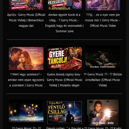
Április - Gerry Music (Official
Amikor együtt tűnik el a
? Fáj … ez a nyár nem jön
Music Video) | Romantikus
világ... ? Gerry Music –
vissza már | Gerry Music –
magyar dal
Engedd, hogy én vezesselek |
Official Music Video
Summer Love
? Mért vagy szomorú? –
Gyere, táncolj cigány lány -
?? Gerry Music ?? - ?? Börtön
amikor nem olyan egyszerű
Gerry Music (Official Music
árnyékában (Official Music
a szerelem | Gerry Music
Video) | Mulatós sláger
Video)
?? Gerry Music ?? - ??
„Fénylő csillag…” ⭐ Egy dal a
?? Gerry Music ?? - ?? Kisfiú