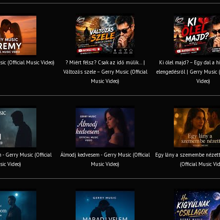
ic (Official Music Video)
? Miért félsz? Csak az idő múlik… |
Ki ölel majd? – Egy dal a h
Változás szele – Gerry Music (Official
elengedésről | Gerry Music (
Music Video)
Video)
 - Gerry Music (Official
Álmodj kedvesem - Gerry Music (Official
Egy lány a szemembe nézett
ic Video)
Music Video)
(Official Music Vi