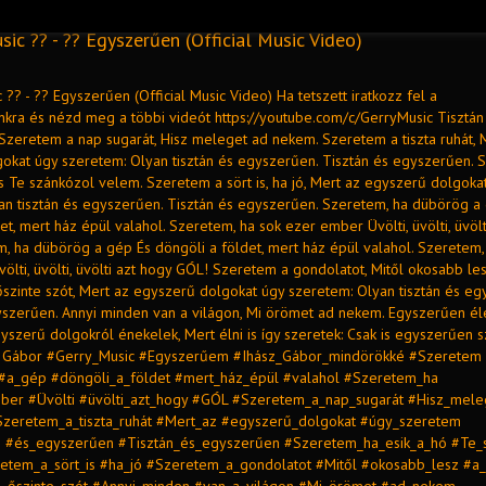
sic ?? - ?? Egyszerűen (Official Music Video)
 ?? - ?? Egyszerűen (Official Music Video) Ha tetszett iratkozz fel a
nkra és nézd meg a többi videót https://youtube.com/c/GerryMusic Tisztán
Szeretem a nap sugarát, Hisz meleget ad nekem. Szeretem a tiszta ruhát, 
okat úgy szeretem: Olyan tisztán és egyszerűen. Tisztán és egyszerűen.
És Te szánkózol velem. Szeretem a sört is, ha jó, Mert az egyszerű dolgoka
an tisztán és egyszerűen. Tisztán és egyszerűen. Szeretem, ha dübörög a
et, mert ház épül valahol. Szeretem, ha sok ezer ember Üvölti, üvölti, üvölt
, ha dübörög a gép És döngöli a földet, mert ház épül valahol. Szeretem,
lti, üvölti, üvölti azt hogy GÓL! Szeretem a gondolatot, Mitől okosabb les
szinte szót, Mert az egyszerű dolgokat úgy szeretem: Olyan tisztán és eg
yszerűen. Annyi minden van a világon, Mi örömet ad nekem. Egyszerűen é
yszerű dolgokról énekelek, Mert élni is így szeretek: Csak is egyszerűen s
sz Gábor #Gerry_Music #Egyszerűem #Ihász_Gábor_mindörökké #Szeretem
#a_gép #döngöli_a_földet #mert_ház_épül #valahol #Szeretem_ha
ber #Üvölti #üvölti_azt_hogy #GÓL #Szeretem_a_nap_sugarát #Hisz_mele
zeretem_a_tiszta_ruhát #Mert_az #egyszerű_dolgokat #úgy_szeretem
án #és_egyszerűen #Tisztán_és_egyszerűen #Szeretem_ha_esik_a_hó #Te_
etem_a_sört_is #ha_jó #Szeretem_a_gondolatot #Mitől #okosabb_lesz #a