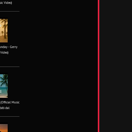
sic Video)
unday - Gerry
 Video)
 (Official Music
ódó dal