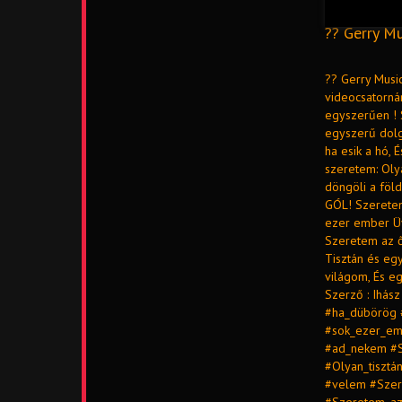
?? Gerry Mu
?? Gerry Music
videocsatorná
egyszerűen ! 
egyszerű dolg
ha esik a hó, 
szeretem: Oly
döngöli a föld
GÓL! Szeretem
ezer ember Üvö
Szeretem az ő
Tisztán és eg
világom, És eg
Szerző : Ihá
#ha_dübörög 
#sok_ezer_em
#ad_nekem #S
#Olyan_tiszt
#velem #Szer