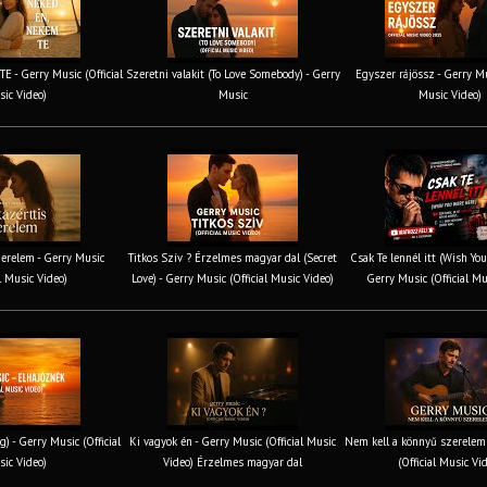
 - Gerry Music (Official
Szeretni valakit (To Love Somebody) - Gerry
Egyszer rájössz - Gerry Mus
ic Video)
Music
Music Video)
erelem - Gerry Music
Titkos Szív ? Érzelmes magyar dal (Secret
Csak Te lennél itt (Wish You
al Music Video)
Love) - Gerry Music (Official Music Video)
Gerry Music (Official Mu
g) - Gerry Music (Official
Ki vagyok én - Gerry Music (Official Music
Nem kell a könnyű szerelem 
ic Video)
Video) Érzelmes magyar dal
(Official Music Vi