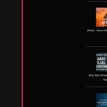
Jeremy - Gerry Mus
Hány éjjel vártam
Mus