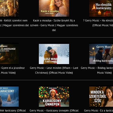
k - Kettőt szeretni nem
Kacér a mosolya - Szőke lányért fáj a
? Gerry Music – Ha elmúli
c | Magyar szerelmes dal
szívem - Gerry Music | Magyar szerelmes
(Official Music Vi
dal
 Gyere el a jászolhoz
Gerry Music – Lesz minden (Wham – Last
Gerry Music – Boldog karács
al Music Video)
Christmas) (Official Music Video)
Music Video)
hér karácsony (Official
Gerry Music – Karácsony ünnepén (Official
Gerry Music - Ez a karács