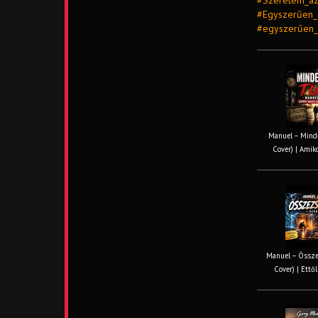
#Szeretem_az
#Egyszerűen_é
#egyszerűen_
Manuel – Minde
Cover) | Amiko
Manuel – Össze
Cover) | Ettől