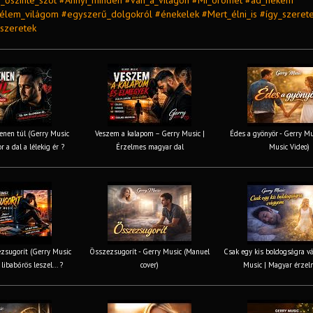
_őszinte_szót #Annyi_minden #van_a_világon #Mi_örömet #ad_nekem
lem_világom #egyszerű_dolgokról #énekelek #Mert_élni_is #így_szerete
szeretek
nen túl (Gerry Music
Veszem a kalapom – Gerry Music |
Édes a gyönyör - Gerry Mus
r a dal a lélekig ér ?
Érzelmes magyar dal
Music Video)
zsugorít (Gerry Music
Összezsugorít - Gerry Music (Manuel
Csak egy kis boldogságra v
 libabőrös leszel... ?
cover)
Music | Magyar érzel