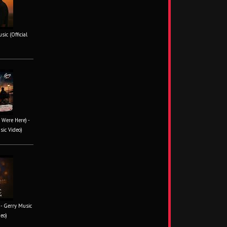
ic (Official
 Were Here) -
sic Video)
- Gerry Music
deo)