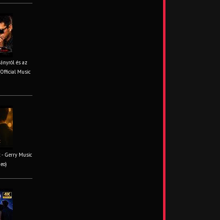
iányról és az
Official Music
 - Gerry Music
deo)