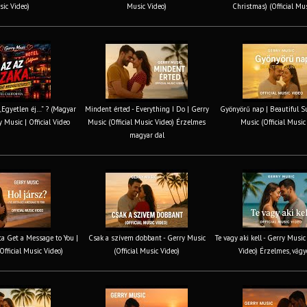
ic Video)
Music Video)
Christmas) (Official Mu
 „Egyetlen éj…” ? (Magyar
Mindent érted - Everything I Do | Gerry
Gyönyörű nap | Beautiful S
y Music | Official Video
Music (Official Music Video) Érzelmes
Music (Official Music
magyar dal
tta Get a Message to You |
Csak a szívem dobbant - Gerry Music
Te vagy aki kell - Gerry Music
Official Music Video)
(Official Music Video)
Video) Érzelmes, vágy