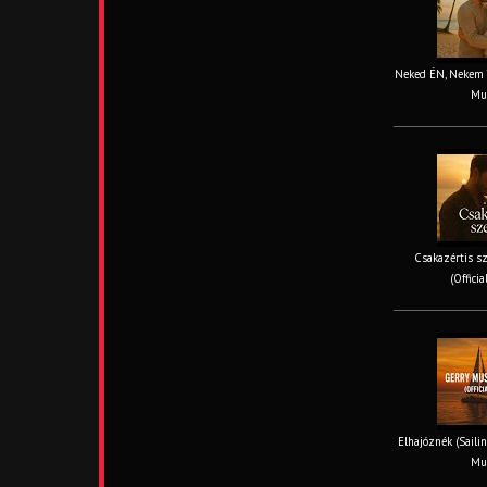
Neked ÉN, Nekem TE
Mus
Csakazértis sz
(Offici
Elhajóznék (Sailin
Mus