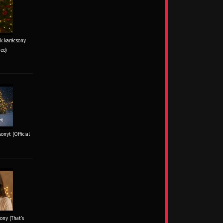
k karácsony
deo)
onyt (Official
ony (That's