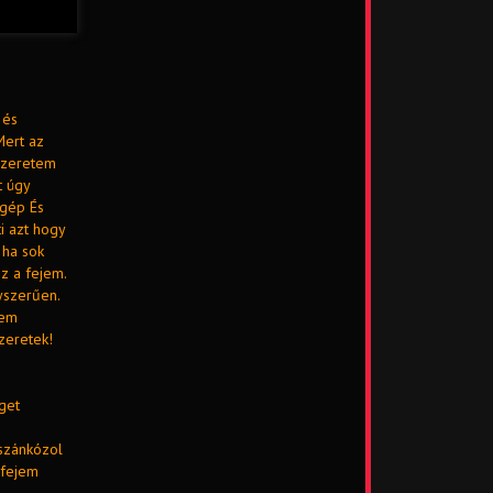
 és
Mert az
 Szeretem
t úgy
 gép És
i azt hogy
 ha sok
z a fejem.
yszerűen.
lem
zeretek!
get
szánkózol
_fejem