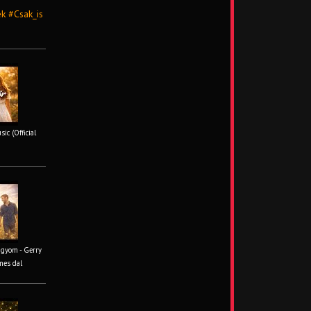
k #Csak_is
ic (Official
ágyom - Gerry
mes dal