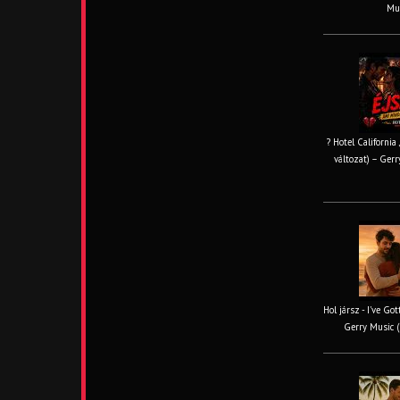
Mus
? Hotel California
változat) – Gerr
Hol jársz - I've Go
Gerry Music (