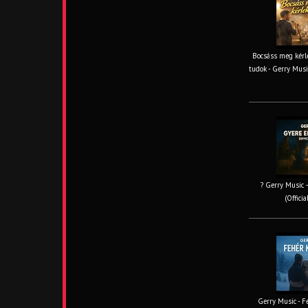
Bocsáss meg kérle
tudok - Gerry Musi
? Gerry Music –
(Offici
Gerry Music - Fe