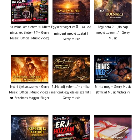
Ha volna két életem ✨ Miért
Egyszer véget ér ⏳ – Az idő
Régi nóta ? – „Holnap
nincs két életem? ? – Gerry
megváltozom…” | Gerry
mindent megváltoztat |
Music (Official Music Video)
Music
Gerry Music
Nyári éjek asszonya - Gerry
? „Maradj velem…” – amikor
Érints meg – Gerry Music
Music (Official Music Video)?
már csak egy ölelés számít |
(Official Music Video) ??
❤️ Érzelmes Magyar Sláger
Gerry Music