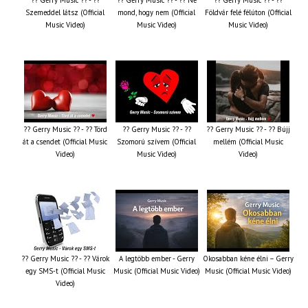
Szemeddel látsz (Official
mond, hogy nem (Official
Földvár felé félúton (Official
Music Video)
Music Video)
Music Video)
?? Gerry Music ?? - ?? Törd
?? Gerry Music ?? - ??
?? Gerry Music ?? - ?? Bújj
át a csendet (Official Music
Szomorú szívem (Official
mellém (Official Music
Video)
Music Video)
Video)
?? Gerry Music ?? - ?? Várok
A legtöbb ember - Gerry
Okosabban kéne élni – Gerry
egy SMS-t (Official Music
Music (Official Music Video)
Music (Official Music Video)
Video)