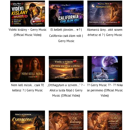
Vidéki kislány – Gerry Music
El kellett jönnöm… ✈️? |
Álomarcú lány… akit sosem
(Official Music Video)
érhetsz el ? | Gerry Music
California csak álom volt |
Gerry Music
Nem kell másik… csak TE
„Otthagytam a szívem…” ? –
?? Gerry Music ?? - ?? Nika
kellesz ? | Gerry Music
Ahol a lusta folyó | Gerry
se perimeno (Official Music
Music (Official Video)
Video)