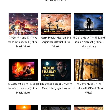
Official Music Video
?? Gerry Music ?? - ?? Ha
Gerry Music - Meghalnék a
?? Gerry Music ?? - ?? Szánd
volna két életem II (Official
karjaidban (Official Music
rám az éjszakát (Official
Music Video)
Video)
Music Video)
?? Gerry Music ?? - ?? Veled
Egy utolsó éjszaka… ? Gerry
?? Gerry Music ?? - ??
leélném az életem (Official
Music – Még egy éjszaka
Indulni kell (Official Music
Music Video)
Video)