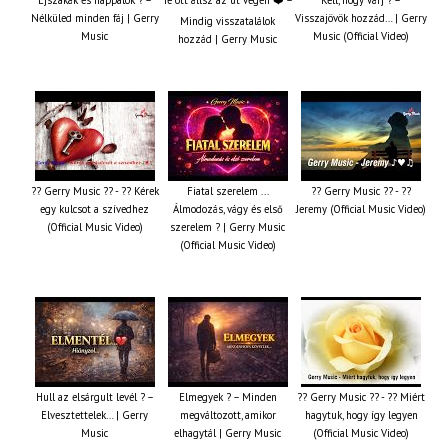
Nélküled minden fáj | Gerry
Visszajövök hozzád… | Gerry
Mindig visszatalálok
Music
Music (Official Video)
hozzád | Gerry Music
?? Gerry Music ?? - ?? Kérek
Fiatal szerelem ...
?? Gerry Music ?? - ??
egy kulcsot a szívedhez
Álmodozás, vágy és első
Jeremy (Official Music Video)
(Official Music Video)
szerelem ? | Gerry Music
(Official Music Video)
Hull az elsárgult levél ? –
Elmegyek ? – Minden
?? Gerry Music ?? - ?? Miért
Elvesztettelek… | Gerry
megváltozott, amikor
hagytuk, hogy így legyen
Music
elhagytál | Gerry Music
(Official Music Video)