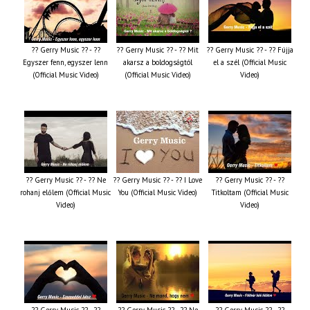
?? Gerry Music ?? - ??
?? Gerry Music ?? - ?? Mit
?? Gerry Music ?? - ?? Fújja
Egyszer fenn, egyszer lenn
akarsz a boldogságtól
el a szél (Official Music
(Official Music Video)
(Official Music Video)
Video)
?? Gerry Music ?? - ?? Ne
?? Gerry Music ?? - ?? I Love
?? Gerry Music ?? - ??
rohanj előlem (Official Music
You (Official Music Video)
Titkoltam (Official Music
Video)
Video)
?? Gerry Music ?? - ??
?? Gerry Music ?? - ?? Ne
?? Gerry Music ?? - ??