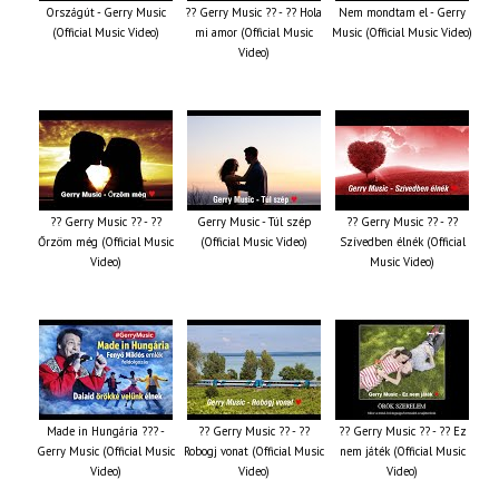
Országút - Gerry Music
?? Gerry Music ?? - ?? Hola
Nem mondtam el - Gerry
(Official Music Video)
mi amor (Official Music
Music (Official Music Video)
Video)
?? Gerry Music ?? - ??
Gerry Music - Túl szép
?? Gerry Music ?? - ??
Őrzöm még (Official Music
(Official Music Video)
Szívedben élnék (Official
Video)
Music Video)
Made in Hungária ??? -
?? Gerry Music ?? - ??
?? Gerry Music ?? - ?? Ez
Gerry Music (Official Music
Robogj vonat (Official Music
nem játék (Official Music
Video)
Video)
Video)