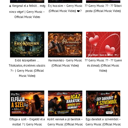
☀️ Kergesd el a felhőt… még
Érj hozzám – Gerry Music
?? Gerry Music ?? - ?? Tábori
(Official Music Video) ❤️?
posta (Official Music Video)
nincs vége! | Gerry Music –
Official Music Video
Erdő közepében ...
Harmonikás - Gerry Music
?? Gerry Music ?? - ?? Gyere
Titokzatos, érzelmes utazás
(Official Music Video)
és álmodj (Official Music
?✨ | Gerry Music (Official
Video)
Music Video)
Elfújja a szél – Engedd el a
Azért vannak a jó barátok –
Egy darabot a szívemből –
múltat ? | Gerry Music
Gerry Music (Official Music
Gerry Music (Official Music