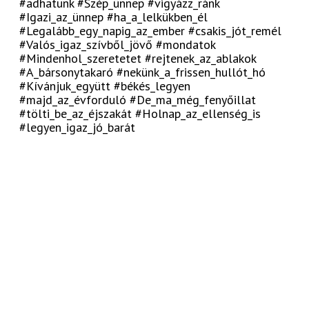
#adhatunk #Szép_ünnep #vigyázz_ránk
#Igazi_az_ünnep #ha_a_lelkükben_él
#Legalább_egy_napig_az_ember #csakis_jót_remél
#Valós_igaz_szívből_jövő #mondatok
#Mindenhol_szeretetet #rejtenek_az_ablakok
#A_bársonytakaró #nekünk_a_frissen_hullót_hó
#Kívánjuk_együtt #békés_legyen
#majd_az_évforduló #De_ma_még_fenyőillat
#tölti_be_az_éjszakát #Holnap_az_ellenség_is
#legyen_igaz_jó_barát