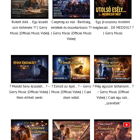
Bukott diák ... Egy lázadó
Csepereg az eső - Barátság,
Egy jó asszony mindent
szív története ?? | Gerry
emlékek és összetartozás ?️?
megbocsát… DE MEDDIG? ?
Music (Official Music Video)
| Gerry Music (Official Music
| Gerry Music
Video)
? Mondd hány éjszakát… ? –
? Elmúlt az éjjel… ? – Gerry
? Még egyszer láthatnám… ?
Gerry Music (Official Video) |
Music (Official Video) | Csak
– Gerry Music (Official
Nem értheti senki
álom voltál
Video) | Csak egy szó…
„szeretlek”