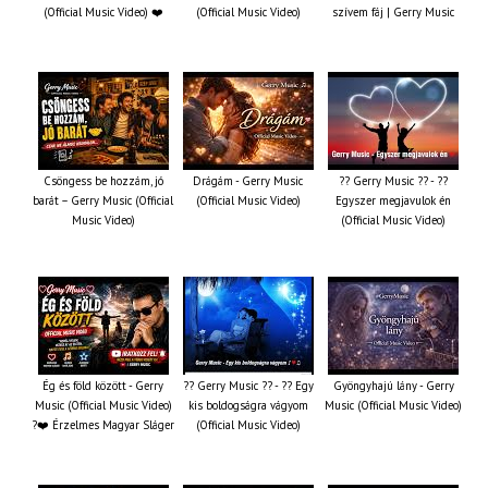
(Official Music Video) ❤️
(Official Music Video)
szívem fáj | Gerry Music
Csöngess be hozzám, jó
Drágám - Gerry Music
?? Gerry Music ?? - ??
barát – Gerry Music (Official
(Official Music Video)
Egyszer megjavulok én
Music Video)
(Official Music Video)
Ég és föld között - Gerry
?? Gerry Music ?? - ?? Egy
Gyöngyhajú lány - Gerry
Music (Official Music Video)
kis boldogságra vágyom
Music (Official Music Video)
?❤️ Érzelmes Magyar Sláger
(Official Music Video)