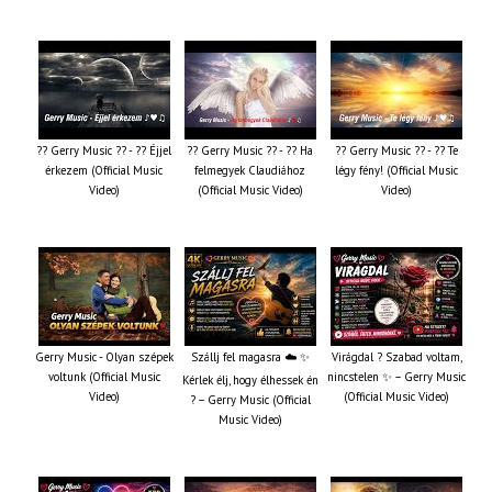
?? Gerry Music ?? - ?? Éjjel
?? Gerry Music ?? - ?? Ha
?? Gerry Music ?? - ?? Te
érkezem (Official Music
felmegyek Claudiához
légy fény! (Official Music
Video)
(Official Music Video)
Video)
Gerry Music - Olyan szépek
Szállj fel magasra ☁️ ✨
Virágdal ? Szabad voltam,
voltunk (Official Music
nincstelen ✨ – Gerry Music
Kérlek élj, hogy élhessek én
Video)
(Official Music Video)
? – Gerry Music (Official
Music Video)