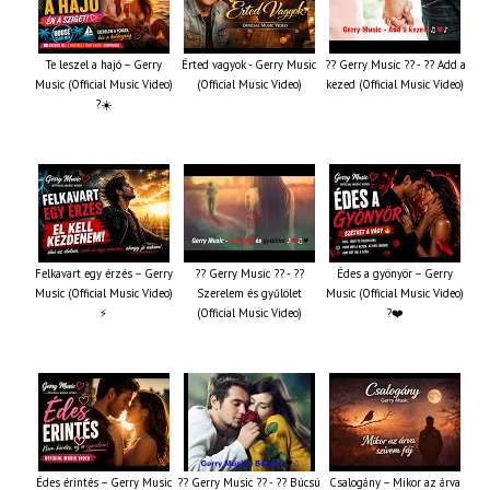
Te leszel a hajó – Gerry
Érted vagyok - Gerry Music
?? Gerry Music ?? - ?? Add a
Music (Official Music Video)
(Official Music Video)
kezed (Official Music Video)
?☀️
Felkavart egy érzés – Gerry
?? Gerry Music ?? - ??
Édes a gyönyör – Gerry
Music (Official Music Video)
Szerelem és gyűlölet
Music (Official Music Video)
⚡
(Official Music Video)
?❤️
Édes érintés – Gerry Music
?? Gerry Music ?? - ?? Búcsú
Csalogány – Mikor az árva