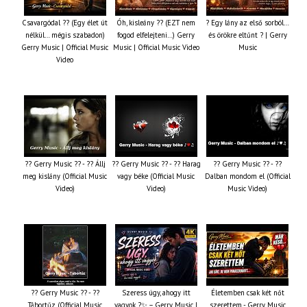
Csavargódal ?? (Egy élet út
Óh, kisleány ?? (EZT nem
? Egy lány az első sorból…
nélkül… mégis szabadon)
fogod elfelejteni…) Gerry
és örökre eltűnt ? | Gerry
Gerry Music | Official Music
Music | Official Music Video
Music
Video
?? Gerry Music ?? - ?? Állj
?? Gerry Music ?? - ?? Harag
?? Gerry Music ?? - ??
meg kislány (Official Music
vagy béke (Official Music
Dalban mondom el (Official
Video)
Video)
Music Video)
?? Gerry Music ?? - ??
Szeress úgy, ahogy itt
Életemben csak két nőt
Tábortűz (Official Music
vagyok ?✨ – Gerry Music |
szerettem - Gerry Music