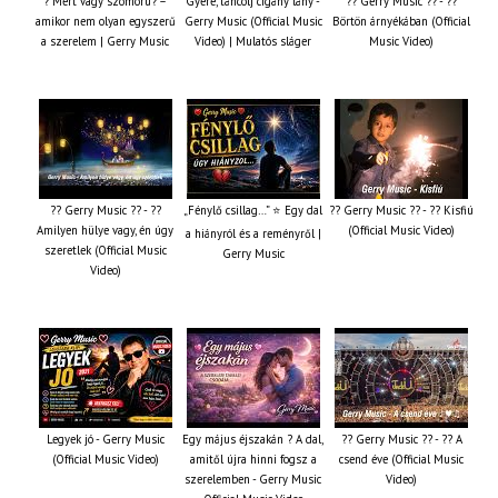
? Mért vagy szomorú? –
Gyere, táncolj cigány lány -
?? Gerry Music ?? - ??
amikor nem olyan egyszerű
Gerry Music (Official Music
Börtön árnyékában (Official
a szerelem | Gerry Music
Video) | Mulatós sláger
Music Video)
?? Gerry Music ?? - ??
„Fénylő csillag…” ⭐ Egy dal
?? Gerry Music ?? - ?? Kisfiú
Amilyen hülye vagy, én úgy
(Official Music Video)
a hiányról és a reményről |
szeretlek (Official Music
Gerry Music
Video)
Legyek jó - Gerry Music
Egy május éjszakán ? A dal,
?? Gerry Music ?? - ?? A
(Official Music Video)
amitől újra hinni fogsz a
csend éve (Official Music
szerelemben - Gerry Music
Video)