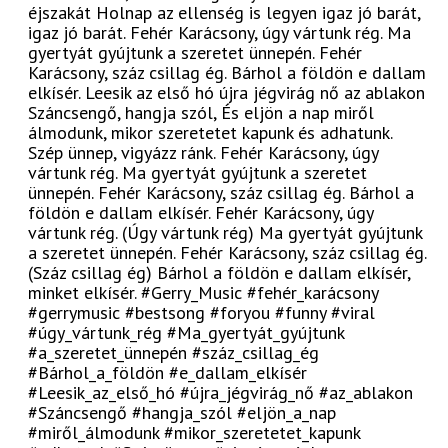
éjszakát Holnap az ellenség is legyen igaz jó barát,
igaz jó barát. Fehér Karácsony, úgy vártunk rég. Ma
gyertyát gyújtunk a szeretet ünnepén. Fehér
Karácsony, száz csillag ég. Bárhol a földön e dallam
elkísér. Leesik az első hó újra jégvirág nő az ablakon
Száncsengő, hangja szól, És eljön a nap miről
álmodunk, mikor szeretetet kapunk és adhatunk.
Szép ünnep, vigyázz ránk. Fehér Karácsony, úgy
vártunk rég. Ma gyertyát gyújtunk a szeretet
ünnepén. Fehér Karácsony, száz csillag ég. Bárhol a
földön e dallam elkísér. Fehér Karácsony, úgy
vártunk rég. (Úgy vártunk rég) Ma gyertyát gyújtunk
a szeretet ünnepén. Fehér Karácsony, száz csillag ég.
(Száz csillag ég) Bárhol a földön e dallam elkísér,
minket elkísér. #Gerry_Music #fehér_karácsony
#gerrymusic #bestsong #foryou #funny #viral
#úgy_vártunk_rég #Ma_gyertyát_gyújtunk
#a_szeretet_ünnepén #száz_csillag_ég
#Bárhol_a_földön #e_dallam_elkísér
#Leesik_az_első_hó #újra_jégvirág_nő #az_ablakon
#Száncsengő #hangja_szól #eljön_a_nap
#miről_álmodunk #mikor_szeretetet_kapunk