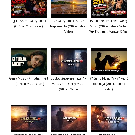
Jöjj hozzám - Gerry Music
?? Gerry Music ?? - ??
Ha én szél lehetnék - Gerry
(Official Music Video)
Naplemente (Official Music
Music (Official Music Video)
Video)
?️❤️ Érzelmes Magyar Sláger
Gerry Music - Ki tudja, miért
Boldogság, gyere haza ? –
?? Gerry Music ?? - ?? Pedró
? (Official Music Video)
Vártalak… | Gerry Music
kocsmája (Official Music
(Official Video)
Video)
Éjszakák és nappalok ? –
Te ott állsz az út végén ❤️ –
Kell, hogy várj ? –