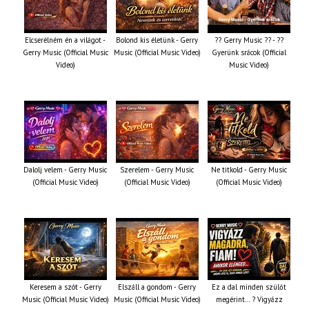
Elcserélném én a világot -
Bolond kis életünk - Gerry
?? Gerry Music ?? - ??
Gerry Music (Official Music
Music (Official Music Video)
Gyerünk srácok (Official
Video)
Music Video)
Dalolj velem - Gerry Music
Szerelem - Gerry Music
Ne titkold - Gerry Music
(Official Music Video)
(Official Music Video)
(Official Music Video)
Keresem a szót - Gerry
Elszáll a gondom - Gerry
Ez a dal minden szülőt
Music (Official Music Video)
Music (Official Music Video)
megérint… ? Vigyázz