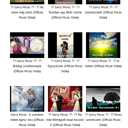
?? Gerry Music ?? - ?? Ha
?? Gerry Music ?? - ??
?? Gerry Music ?? - ??
volna még időm (Official
Távolban egy fehér vitorla
Göncölszekér (Official Music
Music Video)
(Official Music Video)
Video)
?? Gerry Music ?? - ??
?? Gerry Music ?? - ??
?? Gerry Music ?? - ?? Jó
Boldog születésnapot
Egyszerűen (Official Music
nekem (Official Music Video)
(Official Music Video)
Video)
Gerry Music - A szerelem
?? Gerry Music ?? - ?? Ma
?? Gerry Music ?? - ?? Nincs
neked egész más (Official
este felmegyek majd hozzád
szerencsém (Official Music
Music Video)
II. (Official Music Video)
Video)