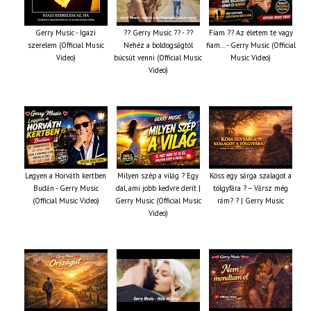
Gerry Music - Igazi
?? Gerry Music ?? - ??
Fiam ?‍? Az életem te vagy
szerelem (Official Music
Nehéz a boldogságtól
fiam... - Gerry Music (Official
Video)
búcsút venni (Official Music
Music Video)
Video)
Legyen a Horváth kertben
Milyen szép a világ ? Egy
Köss egy sárga szalagot a
Budán - Gerry Music
dal, ami jobb kedvre derít |
tölgyfára ?️ – Vársz még
(Official Music Video)
Gerry Music (Official Music
rám? ? | Gerry Music
Video)