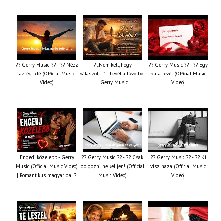
?? Gerry Music ?? - ?? Nézz
? „Nem kell, hogy
?? Gerry Music ?? - ?? Egy
az ég felé (Official Music
válaszolj…” – Levél a távolból
buta levél (Official Music
Video)
| Gerry Music
Video)
Engedj közelebb - Gerry
?? Gerry Music ?? - ?? Csak
?? Gerry Music ?? - ?? Ki
Music (Official Music Video)
dolgozni ne kelljen! (Official
visz haza (Official Music
| Romantikus magyar dal ?
Music Video)
Video)