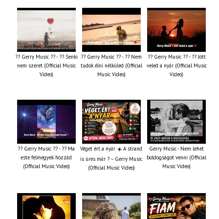
?? Gerry Music ?? - ?? Senki
?? Gerry Music ?? - ?? Nem
?? Gerry Music ?? - ?? Jött
nem szeret (Official Music
tudok élni nélküled (Official
veled a nyár (Official Music
Video)
Music Video)
Video)
?? Gerry Music ?? - ?? Ma
Véget ért a nyár ☀️ A strand
Gerry Music - Nem lehet
este felmegyek hozzád
boldogságot venni (Official
is üres már ? – Gerry Music
(Official Music Video)
Music Video)
(Official Music Video)