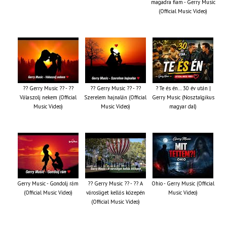
magadra fiam - Gerry Music
(Official Music Video)
?? Gerry Music ?? - ??
?? Gerry Music ?? - ??
? Te és én… 30 év után |
Válaszolj nekem (Official
Szerelem hajnalán (Official
Gerry Music (Nosztalgikus
Music Video)
Music Video)
magyar dal)
Gerry Music - Gondolj rám
?? Gerry Music ?? - ?? A
Ohio - Gerry Music (Official
(Official Music Video)
városliget kellős közepén
Music Video)
(Official Music Video)