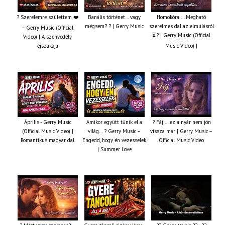
? Szerelemre születtem ❤️
Banális történet… vagy
Homokóra ... Megható
mégsem? ? | Gerry Music
szerelmes dal az elmúlásról
– Gerry Music (Official
⏳? | Gerry Music (Official
Video) | A szenvedély
éjszakája
Music Video) |
Április - Gerry Music
Amikor együtt tűnik el a
? Fáj … ez a nyár nem jön
(Official Music Video) |
világ... ? Gerry Music –
vissza már | Gerry Music –
Romantikus magyar dal
Engedd, hogy én vezesselek
Official Music Video
| Summer Love