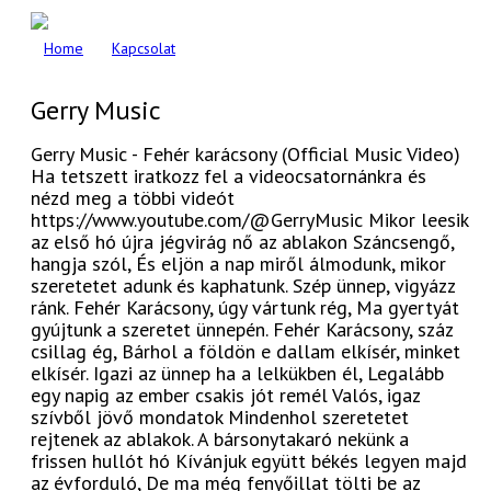
Home
Kapcsolat
Gerry Music
Gerry Music - Fehér karácsony (Official Music Video)
Ha tetszett iratkozz fel a videocsatornánkra és
nézd meg a többi videót
https://www.youtube.com/@GerryMusic Mikor leesik
az első hó újra jégvirág nő az ablakon Száncsengő,
hangja szól, És eljön a nap miről álmodunk, mikor
szeretetet adunk és kaphatunk. Szép ünnep, vigyázz
ránk. Fehér Karácsony, úgy vártunk rég, Ma gyertyát
gyújtunk a szeretet ünnepén. Fehér Karácsony, száz
csillag ég, Bárhol a földön e dallam elkísér, minket
elkísér. Igazi az ünnep ha a lelkükben él, Legalább
egy napig az ember csakis jót remél Valós, igaz
szívből jövő mondatok Mindenhol szeretetet
rejtenek az ablakok. A bársonytakaró nekünk a
frissen hullót hó Kívánjuk együtt békés legyen majd
az évforduló, De ma még fenyőillat tölti be az