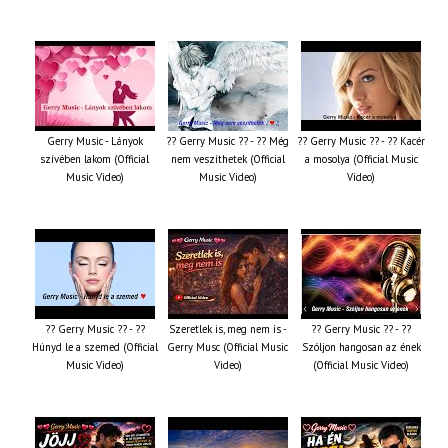
Gerry Music - Lányok
?? Gerry Music ?? - ?? Még
?? Gerry Music ?? - ?? Kacér
szívében lakom (Official
nem veszíthetek (Official
a mosolya (Official Music
Music Video)
Music Video)
Video)
?? Gerry Music ?? - ??
Szeretlek is, meg nem is -
?? Gerry Music ?? - ??
Húnyd le a szemed (Official
Gerry Musc (Official Music
Szóljon hangosan az ének
Music Video)
Video)
(Official Music Video)