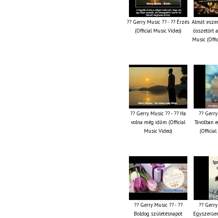
?? Gerry Music ?? - ?? Érzés
Almát esze
(Official Music Video)
összetört 
Music (Offi
?? Gerry Music ?? - ?? Ha
?? Gerry
volna még időm (Official
Távolban e
Music Video)
(Officia
?? Gerry Music ?? - ??
?? Gerry
Boldog születésnapot
Egyszerűen