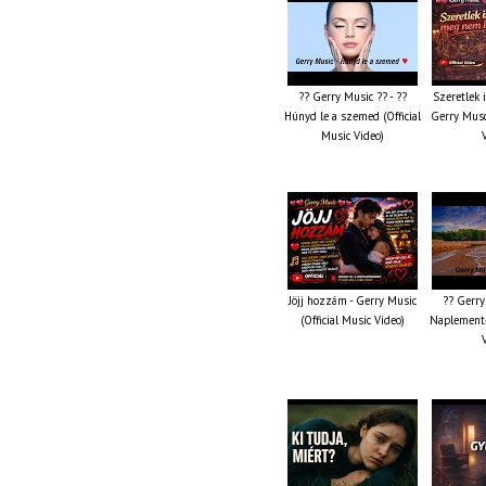
?? Gerry Music ?? - ??
Szeretlek 
Húnyd le a szemed (Official
Gerry Musc
Music Video)
Jöjj hozzám - Gerry Music
?? Gerry
(Official Music Video)
Naplemente 