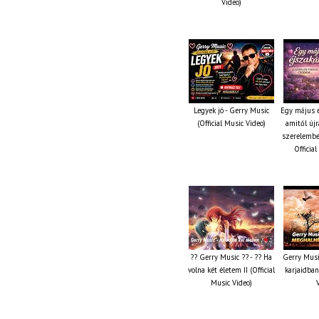
Video)
Legyek jó - Gerry Music
Egy május é
(Official Music Video)
amitől újr
szerelembe
Officia
?? Gerry Music ?? - ?? Ha
Gerry Musi
volna két életem II (Official
karjaidban
Music Video)