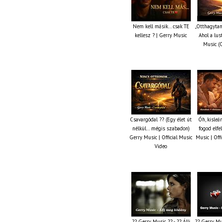
Nem kell másik… csak TE
„Otthagytam
kellesz ? | Gerry Music
Ahol a lus
Music (O
Csavargódal ?? (Egy élet út
Óh, kisleá
nélkül… mégis szabadon)
fogod elfe
Gerry Music | Official Music
Music | Off
Video
?? Gerry Music ?? - ?? Állj
?? Gerry Mu