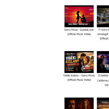
Gerry Music - Gondolj rám
?? Gerry 
(Official Music Video)
városliget
(Officia
Vidéki kislány – Gerry Music
El kellet
(Official Music Video)
California 
Ger