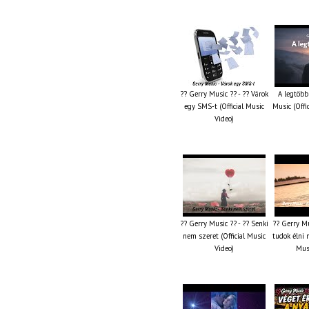
?? Gerry Music ?? - ?? Várok
A legtöbb
egy SMS-t (Official Music
Music (Offi
Video)
?? Gerry Music ?? - ?? Senki
?? Gerry Mu
nem szeret (Official Music
tudok élni n
Video)
Musi