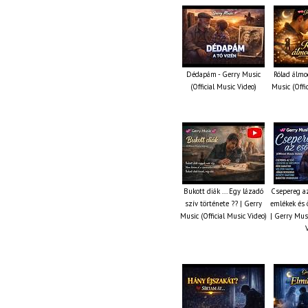
Dédapám - Gerry Music
Rólad álmo
(Official Music Video)
Music (Offi
Bukott diák ... Egy lázadó
Csepereg az
szív története ?? | Gerry
emlékek és 
Music (Official Music Video)
| Gerry Musi