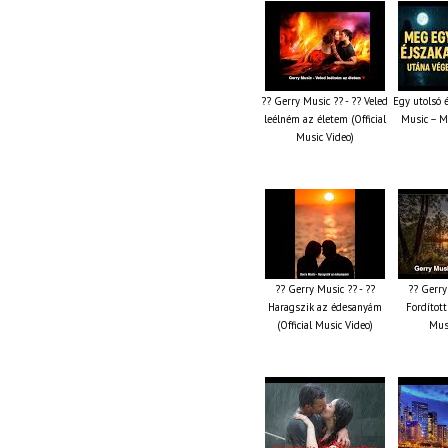
?? Gerry Music ?? - ?? Veled
Egy utolsó 
leélném az életem (Official
Music – M
Music Video)
?? Gerry Music ?? - ??
?? Gerry
Haragszik az édesanyám
Fordított 
(Official Music Video)
Musi