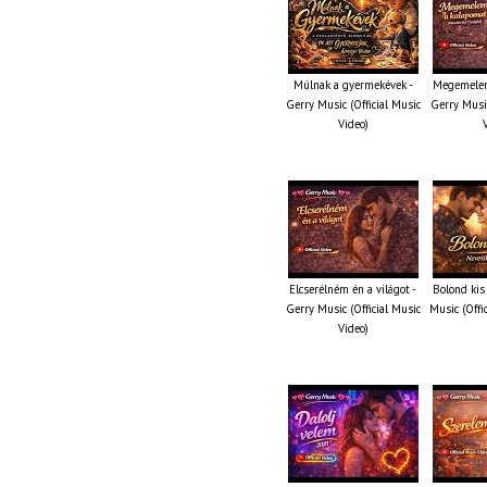
Múlnak a gyermekévek -
Megemelem
Gerry Music (Official Music
Gerry Music
Video)
Elcserélném én a világot -
Bolond kis
Gerry Music (Official Music
Music (Offi
Video)