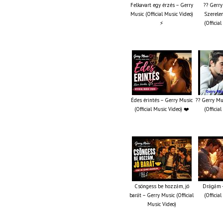
Felkavart egy érzés – Gerry
?? Gerry
Music (Official Music Video)
Szerelem
⚡
(Officia
Édes érintés – Gerry Music
?? Gerry Mu
(Official Music Video) ❤️
(Officia
Csöngess be hozzám, jó
Drágám -
barát – Gerry Music (Official
(Officia
Music Video)