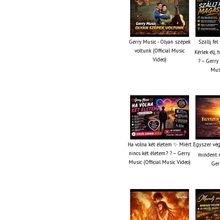
Gerry Music - Olyan szépek
Szállj fe
voltunk (Official Music
Kérlek élj,
Video)
? – Gerry 
Musi
Ha volna két életem ✨ Miért
Egyszer vég
nincs két életem? ? – Gerry
mindent m
Music (Official Music Video)
Ger