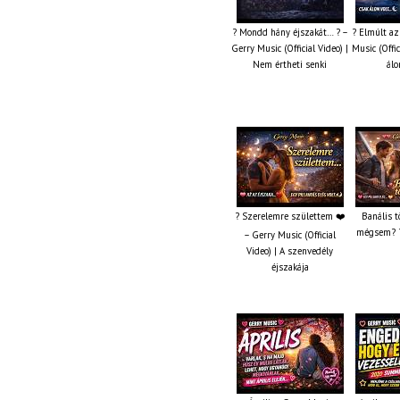
? Mondd hány éjszakát… ? –
? Elmúlt az
Gerry Music (Official Video) |
Music (Offic
Nem értheti senki
álo
? Szerelemre születtem ❤️
Banális t
mégsem? ?
– Gerry Music (Official
Video) | A szenvedély
éjszakája