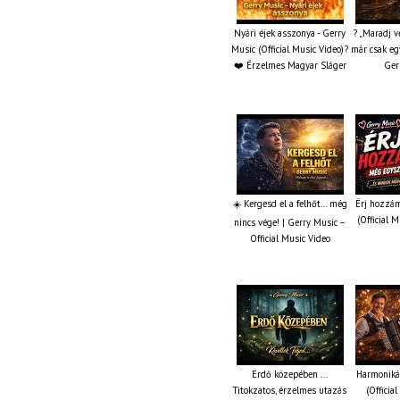
Nyári éjek asszonya - Gerry
? „Maradj v
Music (Official Music Video)?
már csak eg
❤️ Érzelmes Magyar Sláger
Ger
☀️ Kergesd el a felhőt… még
Érj hozzám
(Official 
nincs vége! | Gerry Music –
Official Music Video
Erdő közepében ...
Harmonikás
Titokzatos, érzelmes utazás
(Officia