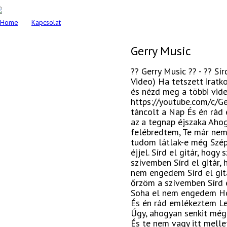
Home
Kapcsolat
Gerry Music
?? Gerry Music ?? - ?? Sír
Video) Ha tetszett iratk
és nézd meg a többi vid
https://youtube.com/c/G
táncolt a Nap És én rád
az a tegnap éjszaka Ahog
felébredtem, Te már ne
tudom látlak-e még Szép 
éjjel. Sírd el gitár, hogy
szívemben Sírd el gitár,
nem engedem Sírd el gitá
őrzöm a szívemben Sírd e
Soha el nem engedem Ho
És én rád emlékeztem Le
Úgy, ahogyan senkit még
És te nem vagy itt mell