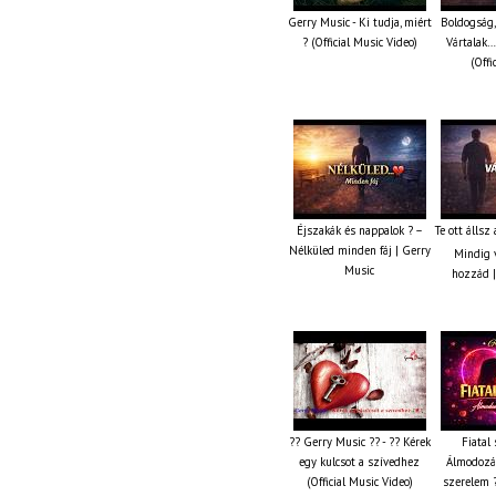
Gerry Music - Ki tudja, miért
Boldogság,
? (Official Music Video)
Vártalak…
(Offi
Éjszakák és nappalok ? –
Te ott állsz
Nélküled minden fáj | Gerry
Mindig v
Music
hozzád |
?? Gerry Music ?? - ?? Kérek
Fiatal 
egy kulcsot a szívedhez
Álmodozás
(Official Music Video)
szerelem ?