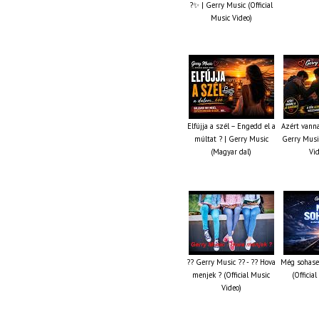
?✨ | Gerry Music (Official
Music Video)
Elfújja a szél – Engedd el a
Azért vanna
múltat ? | Gerry Music
Gerry Music
(Magyar dal)
Vi
?? Gerry Music ?? - ?? Hova
Még sohase
menjek ? (Official Music
(Officia
Video)