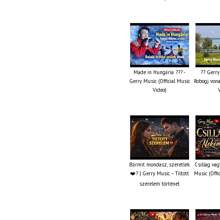
Made in Hungária ??? -
?? Gerry
Gerry Music (Official Music
Robogj vona
Video)
Bármit mondasz, szeretlek
Csillag va
❤️‍? | Gerry Music – Tiltott
Music (Offi
szerelem történet