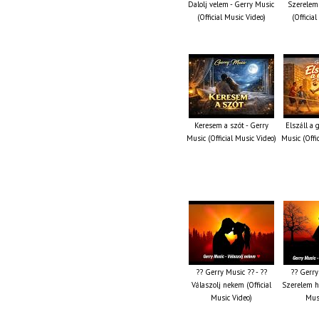
Dalolj velem - Gerry Music
Szerelem 
(Official Music Video)
(Officia
Keresem a szót - Gerry
Elszáll a
Music (Official Music Video)
Music (Offi
?? Gerry Music ?? - ??
?? Gerry
Válaszolj nekem (Official
Szerelem ha
Music Video)
Musi