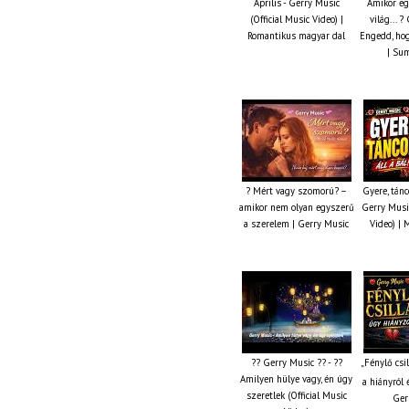
Április - Gerry Music
Amikor eg
(Official Music Video) |
világ... 
Romantikus magyar dal
Engedd, hog
| Su
? Mért vagy szomorú? –
Gyere, tánc
amikor nem olyan egyszerű
Gerry Music
a szerelem | Gerry Music
Video) | 
?? Gerry Music ?? - ??
„Fénylő csi
Amilyen hülye vagy, én úgy
a hiányról 
szeretlek (Official Music
Ger