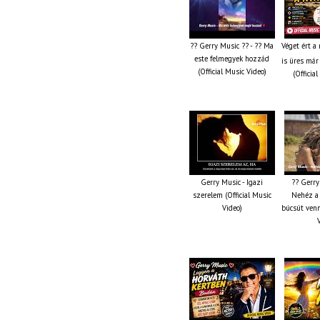
?? Gerry Music ?? - ?? Ma
Véget ért a
este felmegyek hozzád
is üres már
(Official Music Video)
(Officia
Gerry Music - Igazi
?? Gerry
szerelem (Official Music
Nehéz a 
Video)
búcsút venn