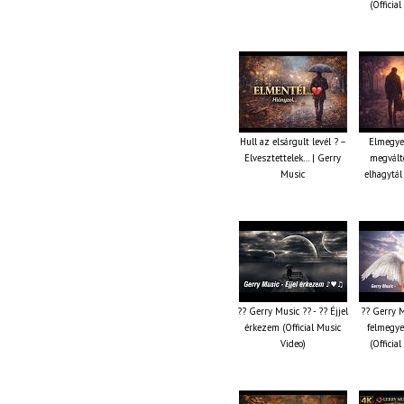
(Officia
Hull az elsárgult levél ? –
Elmegye
Elvesztettelek… | Gerry
megválto
Music
elhagytál
?? Gerry Music ?? - ?? Éjjel
?? Gerry M
érkezem (Official Music
felmegye
Video)
(Officia