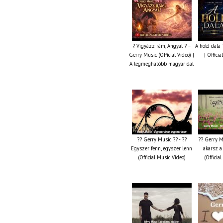
? Vigyázz rám, Angyal ? –
A hold dala
Gerry Music (Official Video) |
| Offici
A legmeghatóbb magyar dal
?? Gerry Music ?? - ??
?? Gerry M
Egyszer fenn, egyszer lenn
akarsz a
(Official Music Video)
(Officia