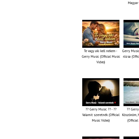
Magyar 
Te vagy aki kell nekem -
Gerry Music
Gerry Music (Official Music
rózsa (Offi
Video)
?? Gerry Music ?? - ??
?? Gerry
Valamit szeretnék (Official
Köszönöm, 
Music Video)
(Officia