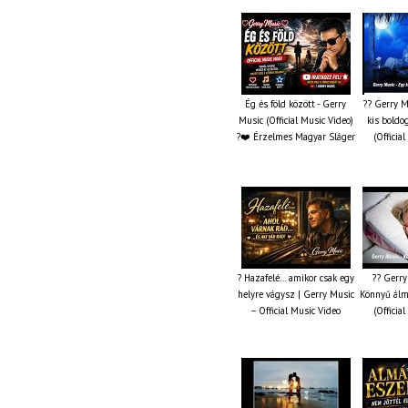
Ég és föld között - Gerry
?? Gerry M
Music (Official Music Video)
kis boldo
?❤️ Érzelmes Magyar Sláger
(Officia
? Hazafelé… amikor csak egy
?? Gerry
helyre vágysz | Gerry Music
Könnyű álm
– Official Music Video
(Officia