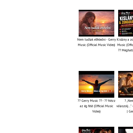
Nem tudlak elfeledni - Gerry
Kislány a z
Music (Official Music Video)
Music (Offi
?? Megható
?? Gerry Music ?? - ?? Nézz
? „Nem
az ég felé (Official Music
válaszolj…” 
Video)
| Ge