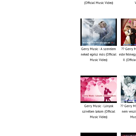
(Official Music Video)
Gerry Music - A szerelem
?? Gerry M
neked egész más (Official
este felmeg
Music Video)
II. (Offic
Gerry Music - Lányok
?? Gerry M
szívében lakom (Official
nem veszít
Music Video)
Musi