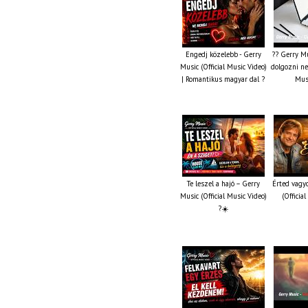
Engedj közelebb - Gerry
?? Gerry Mu
Music (Official Music Video)
dolgozni ne 
| Romantikus magyar dal ?
Musi
Te leszel a hajó – Gerry
Érted vagy
Music (Official Music Video)
(Officia
?☀️