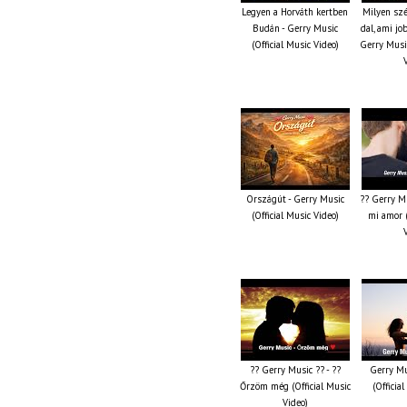
Legyen a Horváth kertben
Milyen szé
Budán - Gerry Music
dal, ami jo
(Official Music Video)
Gerry Music
Országút - Gerry Music
?? Gerry Mu
(Official Music Video)
mi amor (
?? Gerry Music ?? - ??
Gerry Mu
Őrzöm még (Official Music
(Officia
Video)