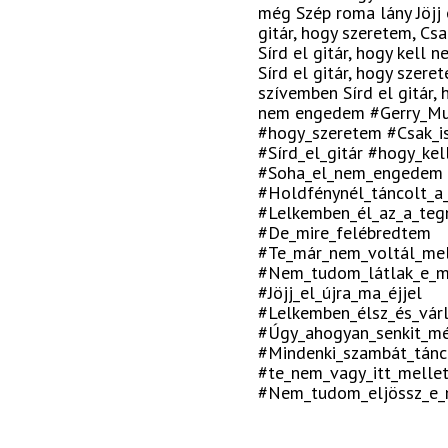
még Szép roma lány Jöjj e
gitár, hogy szeretem, Cs
Sírd el gitár, hogy kel
Sírd el gitár, hogy szere
szívemben Sírd el gitár,
nem engedem #Gerry_Mus
#hogy_szeretem #Csak_i
#Sírd_el_gitár #hogy_ke
#Soha_el_nem_engedem
#Holdfénynél_táncolt_a
#Lelkemben_él_az_a_teg
#De_mire_felébredtem
#Te_már_nem_voltál_me
#Nem_tudom_látlak_e_m
#Jöjj_el_újra_ma_éjjel
#Lelkemben_élsz_és_várl
#Úgy_ahogyan_senkit_m
#Mindenki_szambát_tánc
#te_nem_vagy_itt_melle
#Nem_tudom_eljössz_e