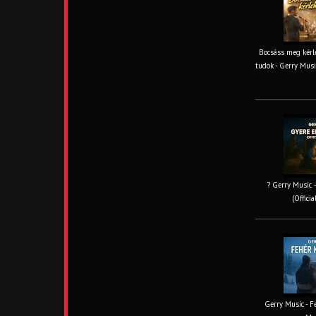
Bocsáss meg kérle
tudok - Gerry Musi
? Gerry Music –
(Offici
Gerry Music - Fe