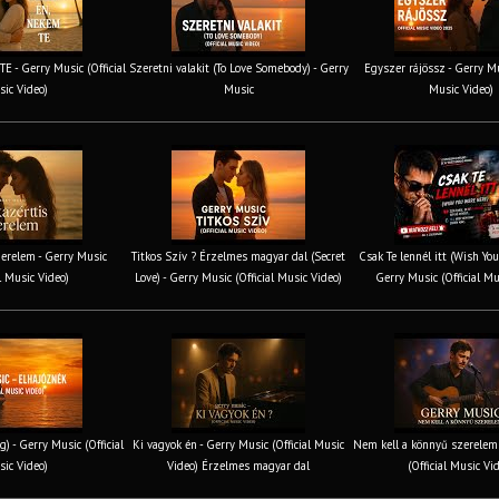
 - Gerry Music (Official
Szeretni valakit (To Love Somebody) - Gerry
Egyszer rájössz - Gerry Mus
ic Video)
Music
Music Video)
erelem - Gerry Music
Titkos Szív ? Érzelmes magyar dal (Secret
Csak Te lennél itt (Wish You
al Music Video)
Love) - Gerry Music (Official Music Video)
Gerry Music (Official Mu
g) - Gerry Music (Official
Ki vagyok én - Gerry Music (Official Music
Nem kell a könnyű szerelem 
ic Video)
Video) Érzelmes magyar dal
(Official Music Vi