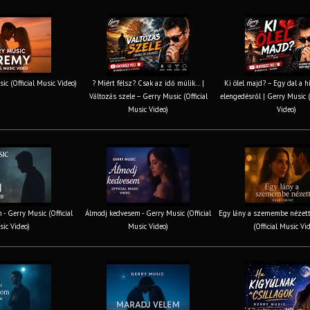
ic (Official Music Video)
? Miért félsz? Csak az idő múlik… |
Ki ölel majd? – Egy dal a h
Változás szele – Gerry Music (Official
elengedésről | Gerry Music (
Music Video)
Video)
 - Gerry Music (Official
Álmodj kedvesem - Gerry Music (Official
Egy lány a szemembe nézett
ic Video)
Music Video)
(Official Music Vi