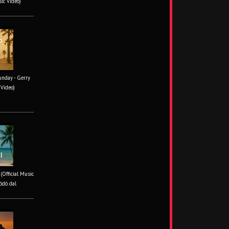
sic Video)
unday - Gerry
 Video)
 (Official Music
ódó dal