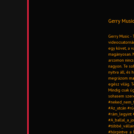
Gerry Music
Gerry Music - 
videocsatorná
egy követ, a v
magányosan. M
arcomon nincs
nagyon. Te so
nyitva áll, és
megrázom maga
egész világ. 
Mindig csak ú
sohasem szere
#neked_nem_f
#Az_utcán #rú
#rám_legyint
#A_ballal_a_
#többé_vállai
#hörpintve_a