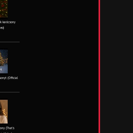
k karácsony
deo)
onyt (Official
ony (That's