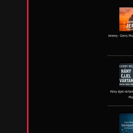
Jeremy - Gerry Mus
Hány éjjel vártam
Mus