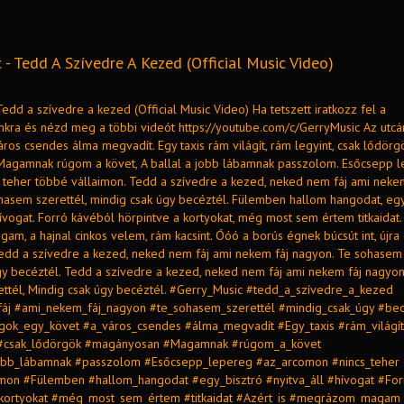
 - Tedd A Szívedre A Kezed (Official Music Video)
Tedd a szívedre a kezed (Official Music Video) Ha tetszett iratkozz fel a
nkra és nézd meg a többi videót https://youtube.com/c/GerryMusic Az utcá
áros csendes álma megvadít. Egy taxis rám világít, rám legyint, csak lődörg
agamnak rúgom a követ, A ballal a jobb lábamnak passzolom. Esőcsepp 
 teher többé vállaimon. Tedd a szívedre a kezed, neked nem fáj ami nekem
hasem szerettél, mindig csak úgy becéztél. Fülemben hallom hangodat, egy
 hívogat. Forró kávéból hörpintve a kortyokat, még most sem értem titkaidat. 
m, a hajnal cinkos velem, rám kacsint. Óóó a borús égnek búcsút int, újr
Tedd a szívedre a kezed, neked nem fáj ami nekem fáj nagyon. Te sohasem 
gy becéztél. Tedd a szívedre a kezed, neked nem fáj ami nekem fáj nagyon
ttél, Mindig csak úgy becéztél. #Gerry_Music #tedd_a_szívedre_a_kezed
áj #ami_nekem_fáj_nagyon #te_sohasem_szerettél #mindig_csak_úgy #bec
gok_egy_követ #a_város_csendes #álma_megvadít #Egy_taxis #rám_világít
 #csak_lődörgök #magányosan #Magamnak #rúgom_a_követ
jobb_lábamnak #passzolom #Esőcsepp_lepereg #az_arcomon #nincs_teher
mon #Fülemben #hallom_hangodat #egy_bisztró #nyitva_áll #hívogat #Fo
_kortyokat #még_most_sem_értem #titkaidat #Azért_is #megrázom_magam