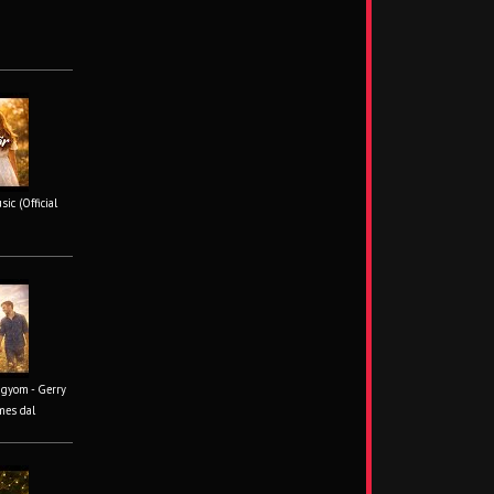
ic (Official
ágyom - Gerry
mes dal