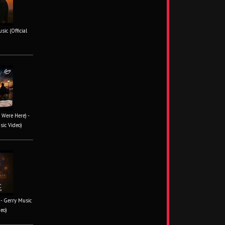
ic (Official
 Were Here) -
sic Video)
- Gerry Music
deo)