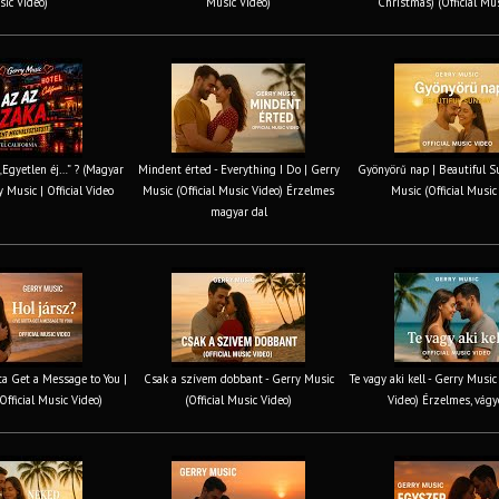
ic Video)
Music Video)
Christmas) (Official Mu
 „Egyetlen éj…” ? (Magyar
Mindent érted - Everything I Do | Gerry
Gyönyörű nap | Beautiful S
y Music | Official Video
Music (Official Music Video) Érzelmes
Music (Official Music
magyar dal
tta Get a Message to You |
Csak a szívem dobbant - Gerry Music
Te vagy aki kell - Gerry Music
Official Music Video)
(Official Music Video)
Video) Érzelmes, vágy