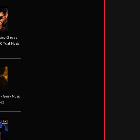
iányról és az
Official Music
 - Gerry Music
deo)