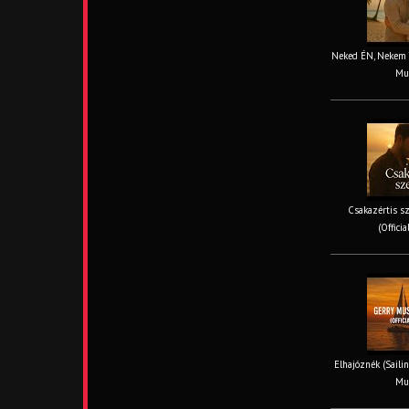
Neked ÉN, Nekem TE
Mus
Csakazértis sz
(Offici
Elhajóznék (Sailin
Mus