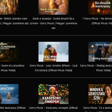
k - Kettőt szeretni nem
Kacér a mosolya - Szőke lányért fáj a
? Gerry Music – Ha elmúli
c | Magyar szerelmes dal
szívem - Gerry Music | Magyar szerelmes
(Official Music Vi
dal
 Gyere el a jászolhoz
Gerry Music – Lesz minden (Wham – Last
Gerry Music – Boldog karács
al Music Video)
Christmas) (Official Music Video)
Music Video)
hér karácsony (Official
Gerry Music – Karácsony ünnepén (Official
Gerry Music - Ez a karács