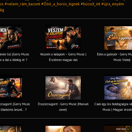
kos #velem_rám_kacsint #Óóó_a_borús_égnek #búcsút_int #újra_enyém
lág
nen túl (Gerry Music
Veszem a kalapom – Gerry Music |
Édes a gyönyör - Gerry Mus
r a dal a lélekig ér ?
Érzelmes magyar dal
Music Video)
zsugorít (Gerry Music
Összezsugorít - Gerry Music (Manuel
Csak egy kis boldogságra v
 libabőrös leszel... ?
cover)
Music | Magyar érzel