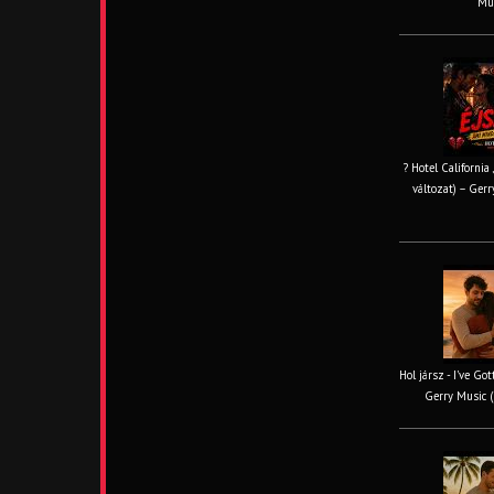
Mus
? Hotel California
változat) – Gerr
Hol jársz - I've Go
Gerry Music (