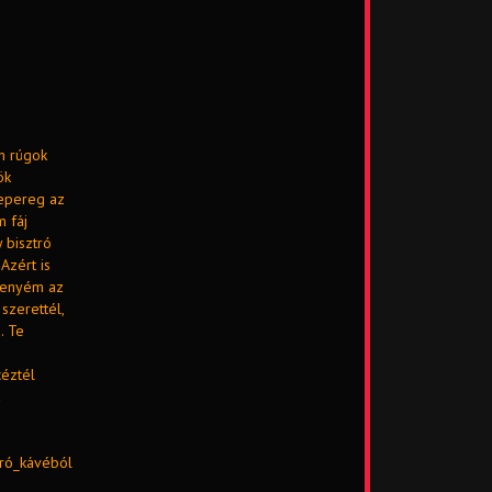
n rúgok
ök
lepereg az
 fáj
 bisztró
Azért is
a enyém az
szerettél,
. Te
éztél
rró_kávéból