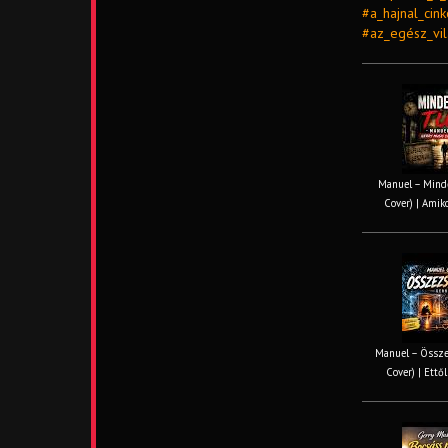
#a_hajnal_cin
#az_egész_vi
Manuel – Minde
Cover) | Amiko
Manuel – Össze
Cover) | Ettől