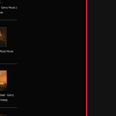
– Gerry Music |
deo
fficial Music
őled - Gerry
 Video)