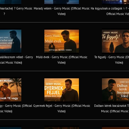
 Heartache) ? Gerry Music
Maradj velem - Gerry Music (Official Music
Ha kigyulnak a csillagok ✨? 
?
Video)
Official Music Vi
találkoznom véled - Gerry
Múló évek - Gerry Music (Official Music
Te figyelj - Gerry Music (O
icial Music Video)
Video)
Video)
y - Gerry Music (Official
Gyermek fejjel - Gerry Music (Official Music
Dalban kérek bocsánatot T
ic Video)
Video)
Music (Official Music