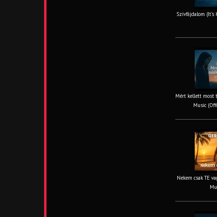
Szívfájdalom (It’s
Mért kellett most 
Music (Off
Nekem csak TE vag
Mus