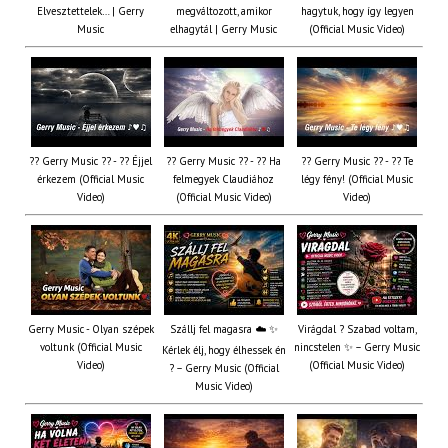
Elvesztettelek… | Gerry
megváltozott, amikor
hagytuk, hogy így legyen
Music
elhagytál | Gerry Music
(Official Music Video)
?? Gerry Music ?? - ?? Éjjel
?? Gerry Music ?? - ?? Ha
?? Gerry Music ?? - ?? Te
érkezem (Official Music
felmegyek Claudiához
légy fény! (Official Music
Video)
(Official Music Video)
Video)
Gerry Music - Olyan szépek
Szállj fel magasra ☁️ ✨
Virágdal ? Szabad voltam,
voltunk (Official Music
nincstelen ✨ – Gerry Music
Kérlek élj, hogy élhessek én
Video)
(Official Music Video)
? – Gerry Music (Official
Music Video)