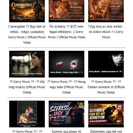
Csavargódal ?? (Egy élet út
Óh, kisleány ?? (EZT nem
? Egy lány az első sorból…
nélkül… mégis szabadon)
fogod elfelejteni…) Gerry
és örökre eltűnt ? | Gerry
Gerry Music | Official Music
Music | Official Music Video
Music
Video
?? Gerry Music ?? - ?? Állj
?? Gerry Music ?? - ?? Harag
?? Gerry Music ?? - ??
meg kislány (Official Music
vagy béke (Official Music
Dalban mondom el (Official
Video)
Video)
Music Video)
?? Gerry Music ?? - ??
Szeress úgy, ahogy itt
Életemben csak két nőt