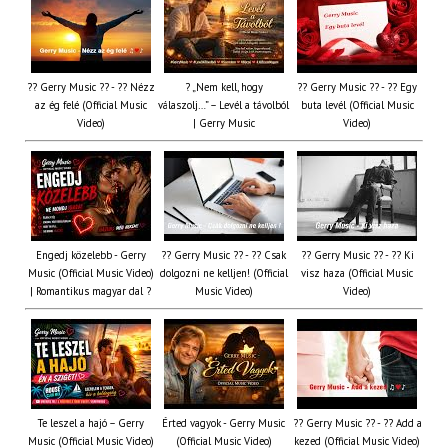
?? Gerry Music ?? - ?? Nézz
? „Nem kell, hogy
?? Gerry Music ?? - ?? Egy
az ég felé (Official Music
válaszolj…” – Levél a távolból
buta levél (Official Music
Video)
| Gerry Music
Video)
Engedj közelebb - Gerry
?? Gerry Music ?? - ?? Csak
?? Gerry Music ?? - ?? Ki
Music (Official Music Video)
dolgozni ne kelljen! (Official
visz haza (Official Music
| Romantikus magyar dal ?
Music Video)
Video)
Te leszel a hajó – Gerry
Érted vagyok - Gerry Music
?? Gerry Music ?? - ?? Add a
Music (Official Music Video)
(Official Music Video)
kezed (Official Music Video)