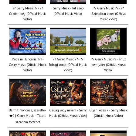
?? Gerry Music ?? - ??
Gerry Music - Túl szép
?? Gerry Music ?? - ??
Őrzöm még (Official Music
(Official Music Video)
Szívedben élnék (Official
Video)
Music Video)
Made in Hungária ??? -
?? Gerry Music ?? - ??
?? Gerry Music ?? - ?? Ez
Gerry Music (Official Music
Robogj vonat (Official Music
nem játék (Official Music
Video)
Video)
Video)
Bármit mondasz, szeretlek
Csillag vagy nekem - Gerry
Olyan jól esik - Gerry Music
❤️‍? | Gerry Music – Tiltott
Music (Official Music Video)
(Official Music Video)
szerelem történet