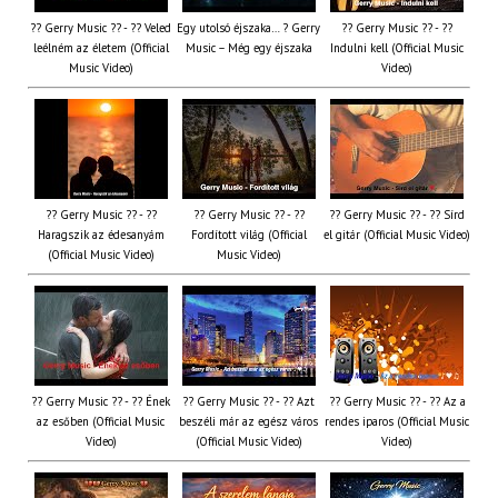
?? Gerry Music ?? - ?? Veled
Egy utolsó éjszaka… ? Gerry
?? Gerry Music ?? - ??
leélném az életem (Official
Music – Még egy éjszaka
Indulni kell (Official Music
Music Video)
Video)
?? Gerry Music ?? - ??
?? Gerry Music ?? - ??
?? Gerry Music ?? - ?? Sírd
Haragszik az édesanyám
Fordított világ (Official
el gitár (Official Music Video)
(Official Music Video)
Music Video)
?? Gerry Music ?? - ?? Ének
?? Gerry Music ?? - ?? Azt
?? Gerry Music ?? - ?? Az a
az esőben (Official Music
beszéli már az egész város
rendes iparos (Official Music
Video)
(Official Music Video)
Video)