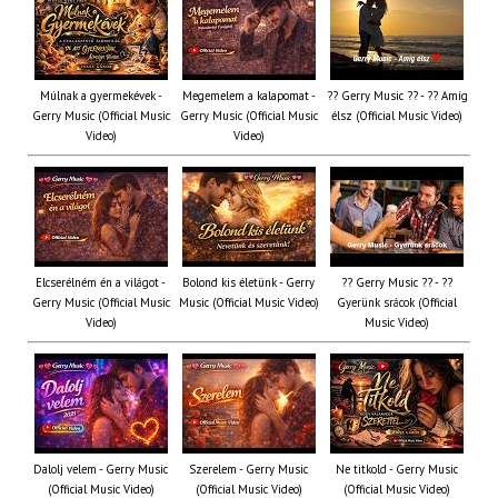
Múlnak a gyermekévek -
Megemelem a kalapomat -
?? Gerry Music ?? - ?? Amíg
Gerry Music (Official Music
Gerry Music (Official Music
élsz (Official Music Video)
Video)
Video)
Elcserélném én a világot -
Bolond kis életünk - Gerry
?? Gerry Music ?? - ??
Gerry Music (Official Music
Music (Official Music Video)
Gyerünk srácok (Official
Video)
Music Video)
Dalolj velem - Gerry Music
Szerelem - Gerry Music
Ne titkold - Gerry Music
(Official Music Video)
(Official Music Video)
(Official Music Video)