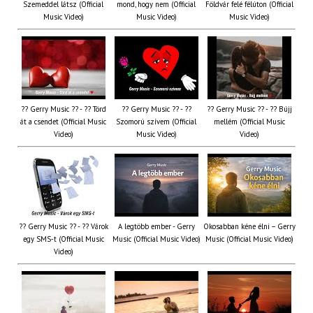
Szemeddel látsz (Official
mond, hogy nem (Official
Földvár felé félúton (Official
Music Video)
Music Video)
Music Video)
?? Gerry Music ?? - ?? Törd
?? Gerry Music ?? - ??
?? Gerry Music ?? - ?? Bújj
át a csendet (Official Music
Szomorú szívem (Official
mellém (Official Music
Video)
Music Video)
Video)
?? Gerry Music ?? - ?? Várok
A legtöbb ember - Gerry
Okosabban kéne élni – Gerry
egy SMS-t (Official Music
Music (Official Music Video)
Music (Official Music Video)
Video)