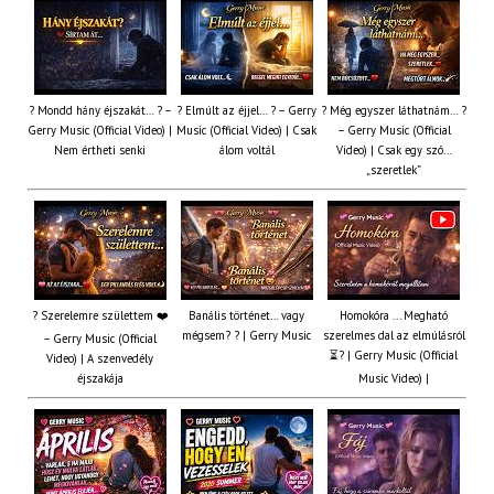
? Mondd hány éjszakát… ? –
? Elmúlt az éjjel… ? – Gerry
? Még egyszer láthatnám… ?
Gerry Music (Official Video) |
Music (Official Video) | Csak
– Gerry Music (Official
Nem értheti senki
álom voltál
Video) | Csak egy szó…
„szeretlek”
? Szerelemre születtem ❤️
Banális történet… vagy
Homokóra ... Megható
mégsem? ? | Gerry Music
szerelmes dal az elmúlásról
– Gerry Music (Official
⏳? | Gerry Music (Official
Video) | A szenvedély
éjszakája
Music Video) |