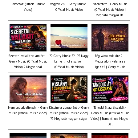
Tábortűz (Official Music
vagyok ?✨ – Gerry Music |
szerettem - Gerry Music
Video)
Official Music Video
(Official Music Video) |
Megható magyar dal
Szeretni valakit valamiért –
?? Gerry Music ?? - ?? Nagy
Rég várok valakire ? –
Gerry Music (Official Music
baj van, hol a szívem
Megtalálom valaha az
Video) ? Magyar dal
(Official Music Video)
igazit? | Gerry Music
Nem tudlak elfeledni - Gerry
Kislány a zongoránál - Gerry
Táncold át az éjszakát -
Music (Official Music Video)
Music (Official Music Video)
Gerry Music (Official Music
?? Megható magyar sláger
Video) | Romantikus Magyar
Dal