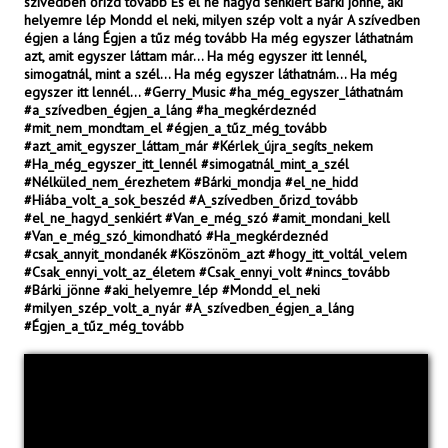
szívedben őrizd tovább És el ne hagyd senkiért Bárki jönne, aki
helyemre lép Mondd el neki, milyen szép volt a nyár A szívedben
égjen a láng Égjen a tűz még tovább Ha még egyszer láthatnám
azt, amit egyszer láttam már... Ha még egyszer itt lennél,
simogatnál, mint a szél... Ha még egyszer láthatnám... Ha még
egyszer itt lennél... #Gerry_Music #ha_még_egyszer_láthatnám
#a_szívedben_égjen_a_láng #ha_megkérdeznéd
#mit_nem_mondtam_el #égjen_a_tűz_még_tovább
#azt_amit_egyszer_láttam_már #Kérlek_újra_segíts_nekem
#Ha_még_egyszer_itt_lennél #simogatnál_mint_a_szél
#Nélküled_nem_érezhetem #Bárki_mondja #el_ne_hidd
#Hiába_volt_a_sok_beszéd #A_szívedben_őrizd_tovább
#el_ne_hagyd_senkiért #Van_e_még_szó #amit_mondani_kell
#Van_e_még_szó_kimondható #Ha_megkérdeznéd
#csak_annyit_mondanék #Köszönöm_azt #hogy_itt_voltál_velem
#Csak_ennyi_volt_az_életem #Csak_ennyi_volt #nincs_tovább
#Bárki_jönne #aki_helyemre_lép #Mondd_el_neki
#milyen_szép_volt_a_nyár #A_szívedben_égjen_a_láng
#Égjen_a_tűz_még_tovább