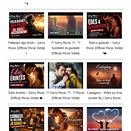
?☀️
Felkavart egy érzés – Gerry
?? Gerry Music ?? - ??
Édes a gyönyör – Gerry
Music (Official Music Video)
Szerelem és gyűlölet
Music (Official Music Video)
⚡
(Official Music Video)
?❤️
Édes érintés – Gerry Music
?? Gerry Music ?? - ?? Búcsú
Csalogány – Mikor az árva
(Official Music Video) ❤️
(Official Music Video)
szívem fáj | Gerry Music