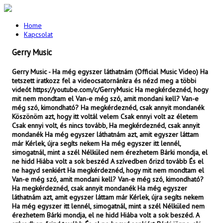
Home
Kapcsolat
Gerry Music
Gerry Music - Ha még egyszer láthatnám (Official Music Video) Ha
tetszett iratkozz fel a videocsatornánkra és nézd meg a többi
videót https://youtube.com/c/GerryMusic Ha megkérdeznéd, hogy
mit nem mondtam el Van-e még szó, amit mondani kell? Van-e
még szó, kimondható? Ha megkérdeznéd, csak annyit mondanék
Köszönöm azt, hogy itt voltál velem Csak ennyi volt az életem
Csak ennyi volt, és nincs tovább, Ha megkérdeznéd, csak annyit
mondanék Ha még egyszer láthatnám azt, amit egyszer láttam
már Kérlek, újra segíts nekem Ha még egyszer itt lennél,
simogatnál, mint a szél Nélküled nem érezhetem Bárki mondja, el
ne hidd Hiába volt a sok beszéd A szívedben őrizd tovább És el
ne hagyd senkiért Ha megkérdeznéd, hogy mit nem mondtam el
Van-e még szó, amit mondani kell? Van-e még szó, kimondható?
Ha megkérdeznéd, csak annyit mondanék Ha még egyszer
láthatnám azt, amit egyszer láttam már Kérlek, újra segíts nekem
Ha még egyszer itt lennél, simogatnál, mint a szél Nélküled nem
érezhetem Bárki mondja, el ne hidd Hiába volt a sok beszéd. A