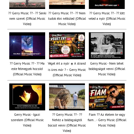
?? Gerry Music ?? - ?? Senki
?? Gerry Music ?? - ?? Nem
?? Gerry Music ?? - ?? Jött
nem szeret (Official Music
tudok élni nélküled (Official
veled a nyár (Official Music
Video)
Music Video)
Video)
?? Gerry Music ?? - ?? Ma
Véget ért a nyár ☀️ A strand
Gerry Music - Nem lehet
este felmegyek hozzád
boldogságot venni (Official
is üres már ? – Gerry Music
(Official Music Video)
Music Video)
(Official Music Video)
Gerry Music - Igazi
?? Gerry Music ?? - ??
Fiam ?‍? Az életem te vagy
szerelem (Official Music
Nehéz a boldogságtól
fiam... - Gerry Music (Official
Video)
búcsút venni (Official Music
Music Video)
Video)