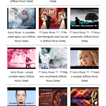
(Official Music Video)
Video)
Gerry Music - A szerelem
?? Gerry Music ?? - ?? Ma
?? Gerry Music ?? - ?? Nincs
neked egész más (Official
este felmegyek majd hozzád
szerencsém (Official Music
Music Video)
II. (Official Music Video)
Video)
Gerry Music - Lányok
?? Gerry Music ?? - ?? Még
?? Gerry Music ?? - ?? Kacér
szívében lakom (Official
nem veszíthetek (Official
a mosolya (Official Music
Music Video)
Music Video)
Video)