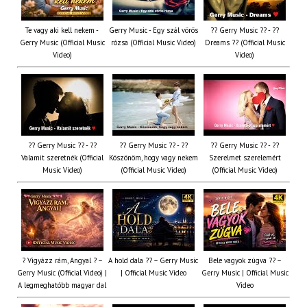
Te vagy aki kell nekem -
Gerry Music - Egy szál vörös
?? Gerry Music ?? - ??
Gerry Music (Official Music
rózsa (Official Music Video)
Dreams ?? (Official Music
Video)
Video)
?? Gerry Music ?? - ??
?? Gerry Music ?? - ??
?? Gerry Music ?? - ??
Valamit szeretnék (Official
Köszönöm, hogy vagy nekem
Szerelmet szerelemért
Music Video)
(Official Music Video)
(Official Music Video)
? Vigyázz rám, Angyal ? –
A hold dala ?? – Gerry Music
Bele vagyok zúgva ?? –
Gerry Music (Official Video) |
| Official Music Video
Gerry Music | Official Music
A legmeghatóbb magyar dal
Video