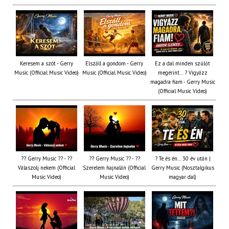
Keresem a szót - Gerry
Elszáll a gondom - Gerry
Ez a dal minden szülőt
Music (Official Music Video)
Music (Official Music Video)
megérint… ? Vigyázz
magadra fiam - Gerry Music
(Official Music Video)
?? Gerry Music ?? - ??
?? Gerry Music ?? - ??
? Te és én… 30 év után |
Válaszolj nekem (Official
Szerelem hajnalán (Official
Gerry Music (Nosztalgikus
Music Video)
Music Video)
magyar dal)