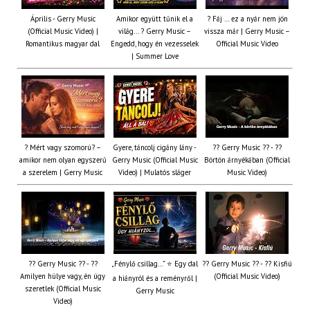
Április - Gerry Music
Amikor együtt tűnik el a
? Fáj … ez a nyár nem jön
(Official Music Video) |
világ... ? Gerry Music –
vissza már | Gerry Music –
Romantikus magyar dal
Engedd, hogy én vezesselek
Official Music Video
| Summer Love
? Mért vagy szomorú? –
Gyere, táncolj cigány lány -
?? Gerry Music ?? - ??
amikor nem olyan egyszerű
Gerry Music (Official Music
Börtön árnyékában (Official
a szerelem | Gerry Music
Video) | Mulatós sláger
Music Video)
?? Gerry Music ?? - ??
„Fénylő csillag…” ⭐ Egy dal
?? Gerry Music ?? - ?? Kisfiú
Amilyen hülye vagy, én úgy
(Official Music Video)
a hiányról és a reményről |
szeretlek (Official Music
Gerry Music
Video)