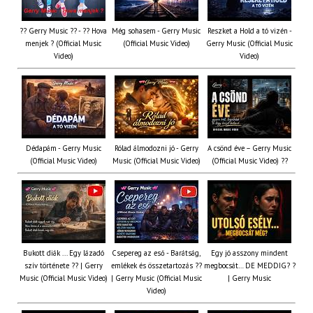
?? Gerry Music ?? - ?? Hova
Még sohasem - Gerry Music
Reszket a Hold a tó vizén -
menjek ? (Official Music
(Official Music Video)
Gerry Music (Official Music
Video)
Video)
Dédapám - Gerry Music
Rólad álmodozni jó - Gerry
A csönd éve – Gerry Music
(Official Music Video)
Music (Official Music Video)
(Official Music Video) ??
Bukott diák ... Egy lázadó
Csepereg az eső - Barátság,
Egy jó asszony mindent
szív története ?? | Gerry
emlékek és összetartozás ?️?
megbocsát… DE MEDDIG? ?
Music (Official Music Video)
| Gerry Music (Official Music
| Gerry Music
Video)