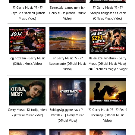
?? Gerry Music ?? - ??
Szeretlek is, meg nem is -
?? Gerry Music ?? - ??
Húnyd le a szemed (Official
Gerry Musc (Official Music
Szóljon hangosan az ének
Music Video)
Video)
(Official Music Video)
Jöjj hozzám - Gerry Music
?? Gerry Music ?? - ??
Ha én szél lehetnék - Gerry
(Official Music Video)
Naplemente (Official Music
Music (Official Music Video)
Video)
?️❤️ Érzelmes Magyar Sláger
Gerry Music - Ki tudja, miért
Boldogság, gyere haza ? –
?? Gerry Music ?? - ?? Pedró
? (Official Music Video)
Vártalak… | Gerry Music
kocsmája (Official Music
(Official Video)
Video)