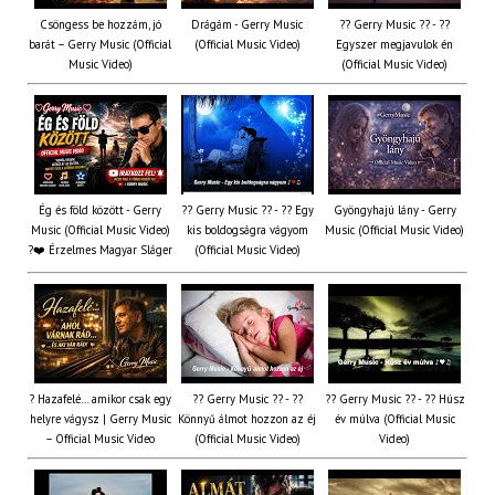
Csöngess be hozzám, jó
Drágám - Gerry Music
?? Gerry Music ?? - ??
barát – Gerry Music (Official
(Official Music Video)
Egyszer megjavulok én
Music Video)
(Official Music Video)
Ég és föld között - Gerry
?? Gerry Music ?? - ?? Egy
Gyöngyhajú lány - Gerry
Music (Official Music Video)
kis boldogságra vágyom
Music (Official Music Video)
?❤️ Érzelmes Magyar Sláger
(Official Music Video)
? Hazafelé… amikor csak egy
?? Gerry Music ?? - ??
?? Gerry Music ?? - ?? Húsz
helyre vágysz | Gerry Music
Könnyű álmot hozzon az éj
év múlva (Official Music
– Official Music Video
(Official Music Video)
Video)