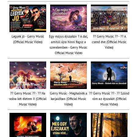
Legyek jó - Gerry Music
Egy május éjszakán ? A dal,
?? Gerry Music ?? - ?? A
(Official Music Video)
amitől újra hinni fogsz a
csend éve (Official Music
szerelemben - Gerry Music
Video)
Official Music Video
?? Gerry Music ?? - ?? Ha
Gerry Music - Meghalnék a
?? Gerry Music ?? - ?? Szánd
volna két életem II (Official
karjaidban (Official Music
rám az éjszakát (Official
Music Video)
Video)
Music Video)