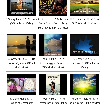
?? Gerry Music ?? - ?? Érzés
Almát eszem… ? De közben
?? Gerry Music ?? - ?? Száz
(Official Music Video)
összetört a szívem | Gerry
út (Official Music Video)
Music (Official Music Video)
?? Gerry Music ?? - ?? Ha
?? Gerry Music ?? - ??
?? Gerry Music ?? - ??
volna még időm (Official
Távolban egy fehér vitorla
Göncölszekér (Official Music
Music Video)
(Official Music Video)
Video)
?? Gerry Music ?? - ??
?? Gerry Music ?? - ??
?? Gerry Music ?? - ?? Jó
Boldog születésnapot
Egyszerűen (Official Music
nekem (Official Music Video)