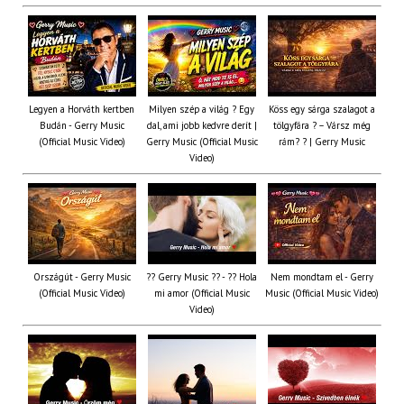
Legyen a Horváth kertben
Milyen szép a világ ? Egy
Köss egy sárga szalagot a
Budán - Gerry Music
dal, ami jobb kedvre derít |
tölgyfára ?️ – Vársz még
(Official Music Video)
Gerry Music (Official Music
rám? ? | Gerry Music
Video)
Országút - Gerry Music
?? Gerry Music ?? - ?? Hola
Nem mondtam el - Gerry
(Official Music Video)
mi amor (Official Music
Music (Official Music Video)
Video)