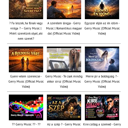
? Fa leszek, ha fának vagy
A szerelem lángja - Gerry
Egyszer eljön az én időm -
virága ? – Gerry Music |
Music | Romantikus magyar
Gerry Music (Official Music
Miért szeretünk olyat, aki
dal (Official Music Video)
Video)
nem szeret?
Gyere velem szerencse -
Gerry Music - Te csak mindig
Merre jár a boldogság ? -
Gerry Music (Official Music
akkor sírsz (Official Music
Gerry Music (Official Music
Video)
Video)
Video)
?? Gerry Music ?? - ??
Az a szép ? - Gerry Music
Kire csillog a szemed - Gerry