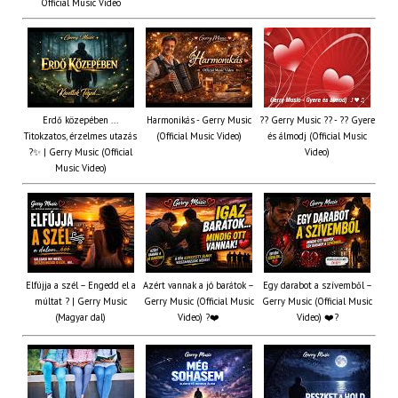
Official Music Video
Erdő közepében ...
Harmonikás - Gerry Music
?? Gerry Music ?? - ?? Gyere
Titokzatos, érzelmes utazás
(Official Music Video)
és álmodj (Official Music
?✨ | Gerry Music (Official
Video)
Music Video)
Elfújja a szél – Engedd el a
Azért vannak a jó barátok –
Egy darabot a szívemből –
múltat ? | Gerry Music
Gerry Music (Official Music
Gerry Music (Official Music
(Magyar dal)
Video) ?❤️
Video) ❤️?