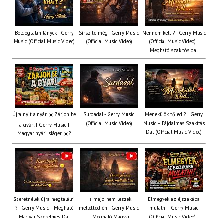
Boldogtalan lányok - Gerry
Sírsz te még - Gerry Music
Mennem kell ? - Gerry Music
Music (Official Music Video)
(Official Music Video)
(Official Music Video) |
Megható szakítós dal
Újra nyit a nyár ☀️ Zárjon be
Surdadal - Gerry Music
Menekülök tőled ? | Gerry
(Official Music Video)
Music – Fájdalmas Szakítás
a gyár! | Gerry Music |
Dal (Official Music Video)
Magyar nyári sláger ☀️?
Szeretnélek újra megtalálni
Ha majd nem leszek
Elmegyek az éjszakába
? | Gerry Music – Megható
melletted én | Gerry Music
mulatni - Gerry Music
Magyar Szerelmes Dal
– Megható Magyar
(Official Music Video) |