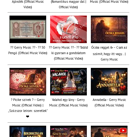
Ajándék (Official Music
(Romantikus magyar dal |
Music (Official Music Video)
Video)
Official Video)
?? Gerry Music ?? - ?? 50
?? Gerry Music ?? - ?? Találd
Ócska reggel ☕ – Csak az
Pengő (Official Music Video)
ki gyorsan a gondolatom
számít, hogy itt vagy… |
(Official Music Video)
Gerry Music
? Picike szívek ? – Gerry
Valahol egy lány - Gerry
Annabella - Gerry Music
Music (Official Video) |
Music (Official Music Video)
(Official Music Video)
„Százszor leírom: szeretlek”
❤️