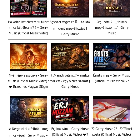
Ha volna két életem ✨ Miért
Egyszer véget ér ⏳ – Az idő
Régi nóta ? – „Holnap
nincs két életem? ? – Gerry
megváltozom…” | Gerry
mindent megváltoztat |
Music (Official Music Video)
Music
Gerry Music
Nyári éjek asszonya - Gerry
? „Maradj velem…” – amikor
Érints meg – Gerry Music
Music (Official Music Video)?
már csak egy ölelés számít |
(Official Music Video) ??
❤️ Érzelmes Magyar Sláger
Gerry Music
☀️ Kergesd el a felhőt… még
Érj hozzám – Gerry Music
?? Gerry Music ?? - ?? Tábori
(Official Music Video) ❤️?
posta (Official Music Video)
nincs vége! | Gerry Music –