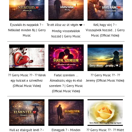
Éjszakák és nappalok ? –
Te ott állsz az út végén ❤️ –
Kell, hogy várj ? –
Nélküled minden fáj | Gerry
Visszajövök hozzád… | Gerry
Mindig visszatalálok
Music
Music (Official Video)
hozzád | Gerry Music
?? Gerry Music ?? - ?? Kérek
Fiatal szerelem ...
?? Gerry Music ?? - ??
egy kulcsot a szívedhez
Álmodozás, vágy és első
Jeremy (Official Music Video)
(Official Music Video)
szerelem ? | Gerry Music
(Official Music Video)
Hull az elsárgult levél ? –
Elmegyek ? – Minden
?? Gerry Music ?? - ?? Miért