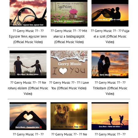
?? Gerry Music ?? - ??
?? Gerry Music ?? - ?? Mit
?? Gerry Music ?? - ?? Fújja
Egyszer fenn, egyszer lenn
akarsz a boldogságtól
el a szél (Official Music
(Official Music Video)
(Official Music Video)
Video)
?? Gerry Music ?? - ?? Ne
?? Gerry Music ?? - ?? I Love
?? Gerry Music ?? - ??
rohanj előlem (Official Music
You (Official Music Video)
Titkoltam (Official Music
Video)
Video)
?? Gerry Music ?? - ??
?? Gerry Music ?? - ?? Ne
?? Gerry Music ?? - ??