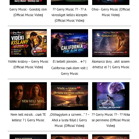
Gerry Music - Gondolj rám
?? Gerry Music ?? - ?? A
Ohio - Gerry Music (Official
(Official Music Video)
városliget kellős közepén
Music Video)
(Official Music Video)
Vidéki kislány – Gerry Music
El kellett jönnöm… ✈️? |
Álomarcú lány… akit sosem
(Official Music Video)
érhetsz el ? | Gerry Music
California csak álom volt |
Gerry Music
Nem kell másik… csak TE
„Otthagytam a szívem…” ? –
?? Gerry Music ?? - ?? Nika
kellesz ? | Gerry Music
Ahol a lusta folyó | Gerry
se perimeno (Official Music
Music (Official Video)
Video)