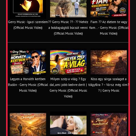
Gerry Music - Igazi szerelem
?? Gerry Music ?? - ?? Nehéz
Fiam ?‍? Az életem te vagy
(Official Music Video)
a boldogságtól búcsút venni
fiam... - Gerry Music (Official
(Official Music Video)
Music Video)
Legyen a Horváth kertben
Milyen szép a világ ? Egy
Köss egy sárga szalagot a
Budán - Gerry Music (Official
dal, ami jobb kedvre derít |
tölgyfára ?️ – Vársz még rám?
Music Video)
Gerry Music (Official Music
? | Gerry Music
Video)