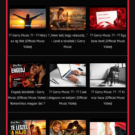
?? Gerry Music ?? - ?? Nézz
? „Nem kell, hogy válaszolj…”
?? Gerry Music ?? - ?? Egy
az ég felé (Official Music
– Levél a távolból | Gerry
buta levél (Official Music
Video)
Music
Video)
Engedj közelebb - Gerry
?? Gerry Music ?? - ?? Csak
?? Gerry Music ?? - ?? Ki
Music (Official Music Video) |
dolgozni ne kelljen! (Official
visz haza (Official Music
Romantikus magyar dal ?
Music Video)
Video)