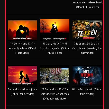
magadra fiam - Gerry Music
(Official Music Video)
?? Gerry Music ?? - ??
?? Gerry Music ?? - ??
? Te és én… 30 év után |
Válaszolj nekem (Official
Szerelem hajnalán (Official
Gerry Music (Nosztalgikus
Music Video)
Music Video)
magyar dal)
Gerry Music - Gondolj rám
?? Gerry Music ?? - ?? A
Ohio - Gerry Music (Official
(Official Music Video)
városliget kellős közepén
Music Video)
(Official Music Video)