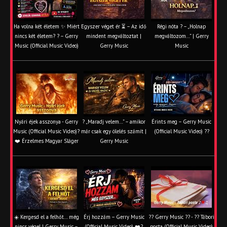
Ha volna két életem ✨ Miért
Egyszer véget ér ⏳ – Az idő
Régi nóta ? – „Holnap
nincs két életem? ? – Gerry
mindent megváltoztat |
megváltozom…” | Gerry
Music (Official Music Video)
Gerry Music
Music
Nyári éjek asszonya - Gerry
? „Maradj velem…” – amikor
Érints meg – Gerry Music
Music (Official Music Video)?
már csak egy ölelés számít |
(Official Music Video) ??
❤️ Érzelmes Magyar Sláger
Gerry Music
☀️ Kergesd el a felhőt… még
Érj hozzám – Gerry Music
?? Gerry Music ?? - ?? Tábori
nincs vége! | Gerry Music –
(Official Music Video) ❤️?
posta (Official Music Video)