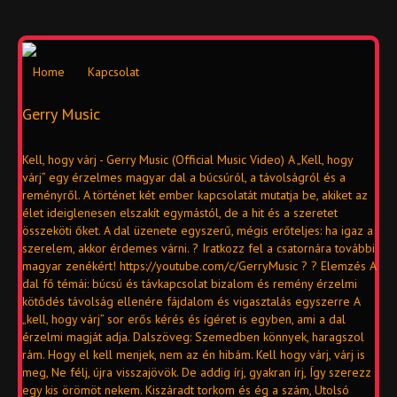
Home
Kapcsolat
Gerry Music
Kell, hogy várj - Gerry Music (Official Music Video) A „Kell, hogy
várj” egy érzelmes magyar dal a búcsúról, a távolságról és a
reményről. A történet két ember kapcsolatát mutatja be, akiket az
élet ideiglenesen elszakít egymástól, de a hit és a szeretet
összeköti őket. A dal üzenete egyszerű, mégis erőteljes: ha igaz a
szerelem, akkor érdemes várni. ? Iratkozz fel a csatornára további
magyar zenékért! https://youtube.com/c/GerryMusic ? ? Elemzés A
dal fő témái: búcsú és távkapcsolat bizalom és remény érzelmi
kötődés távolság ellenére fájdalom és vigasztalás egyszerre A
„kell, hogy várj” sor erős kérés és ígéret is egyben, ami a dal
érzelmi magját adja. Dalszöveg: Szemedben könnyek, haragszol
rám. Hogy el kell menjek, nem az én hibám. Kell hogy várj, várj is
meg, Ne félj, újra visszajövök. De addig írj, gyakran írj, Így szerezz
egy kis örömöt nekem. Kiszáradt torkom és ég a szám, Utolsó