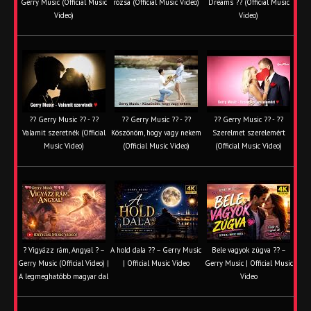
Gerry Music (Official Music
rózsa (Official Music Video)
Dreams ?? (Official Music
Video)
Video)
?? Gerry Music ?? - ??
?? Gerry Music ?? - ??
?? Gerry Music ?? - ??
Valamit szeretnék (Official
Köszönöm, hogy vagy nekem
Szerelmet szerelemért
Music Video)
(Official Music Video)
(Official Music Video)
? Vigyázz rám, Angyal ? –
A hold dala ?? – Gerry Music
Bele vagyok zúgva ?? –
Gerry Music (Official Video) |
| Official Music Video
Gerry Music | Official Music
A legmeghatóbb magyar dal
Video