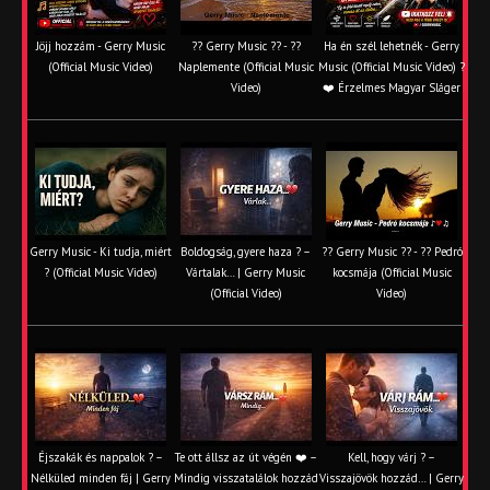
Jöjj hozzám - Gerry Music
?? Gerry Music ?? - ??
Ha én szél lehetnék - Gerry
(Official Music Video)
Naplemente (Official Music
Music (Official Music Video) ?️
Video)
❤️ Érzelmes Magyar Sláger
Gerry Music - Ki tudja, miért
Boldogság, gyere haza ? –
?? Gerry Music ?? - ?? Pedró
? (Official Music Video)
Vártalak… | Gerry Music
kocsmája (Official Music
(Official Video)
Video)
Éjszakák és nappalok ? –
Te ott állsz az út végén ❤️ –
Kell, hogy várj ? –
Nélküled minden fáj | Gerry
Mindig visszatalálok hozzád
Visszajövök hozzád… | Gerry