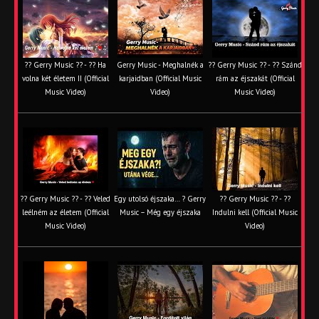
?? Gerry Music ?? - ?? Ha
Gerry Music - Meghalnék a
?? Gerry Music ?? - ?? Szánd
volna két életem II (Official
karjaidban (Official Music
rám az éjszakát (Official
Music Video)
Video)
Music Video)
?? Gerry Music ?? - ?? Veled
Egy utolsó éjszaka… ? Gerry
?? Gerry Music ?? - ??
leélném az életem (Official
Music – Még egy éjszaka
Indulni kell (Official Music
Music Video)
Video)