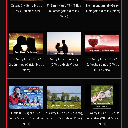
Országút - Gerry Music
?? Gerry Music ?? - ?? Hola
Nem mondtam el - Gerry
(Official Music Video)
mi amor (Official Music
Music (Official Music Video)
Video)
?? Gerry Music ?? - ??
Gerry Music - Túl szép
?? Gerry Music ?? - ??
Őrzöm még (Official Music
(Official Music Video)
Szívedben élnék (Official
Video)
Music Video)
Made in Hungária ??? -
?? Gerry Music ?? - ?? Robogj
?? Gerry Music ?? - ?? Ez
Gerry Music (Official Music
vonat (Official Music Video)
nem játék (Official Music
Video)
Video)