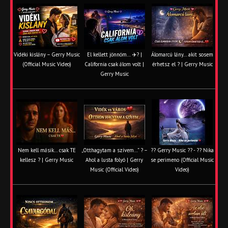
Vidéki kislány – Gerry Music
El kellett jönnöm… ✈️? |
Álomarcú lány… akit sosem
(Official Music Video)
California csak álom volt |
érhetsz el ? | Gerry Music
Gerry Music
Nem kell másik… csak TE
„Otthagytam a szívem…” ? –
?? Gerry Music ?? - ?? Nika
kellesz ? | Gerry Music
Ahol a lusta folyó | Gerry
se perimeno (Official Music
Music (Official Video)
Video)