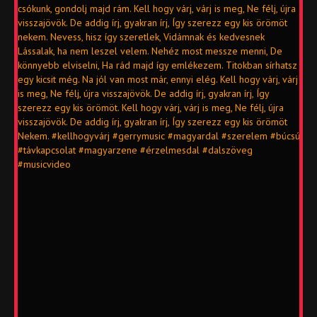
csókunk, gondolj majd rám. Kell hogy várj, várj is meg, Ne félj, újra
visszajövök. De addig írj, gyakran írj, Így szerezz egy kis örömöt
nekem. Nevess, hisz így szeretlek, Vidámnak és kedvesnek
Lássalak, ha nem leszel velem. Nehéz most messze menni, De
könnyebb elviselni, Ha rád majd így emlékezem. Titokban sírhatsz
egy kicsit még. Na jól van most már, ennyi elég. Kell hogy várj, várj
is meg, Ne félj, újra visszajövök. De addig írj, gyakran írj, Így
szerezz egy kis örömöt. Kell hogy várj, várj is meg, Ne félj, újra
visszajövök. De addig írj, gyakran írj, Így szerezz egy kis örömöt
Nekem. #kellhogyvárj #gerrymusic #magyardal #szerelem #búcsú
#távkapcsolat #magyarzene #érzelmesdal #dalszöveg
#musicvideo