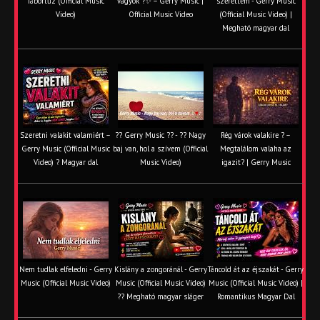
Tábortűz (Official Music
vagyok ?✨ – Gerry Music |
szerettem - Gerry Music
Video)
Official Music Video
(Official Music Video) |
Megható magyar dal
Szeretni valakit valamiért –
?? Gerry Music ?? - ?? Nagy
Rég várok valakire ? –
Gerry Music (Official Music
baj van, hol a szívem (Official
Megtalálom valaha az
Video) ? Magyar dal
Music Video)
igazit? | Gerry Music
Nem tudlak elfeledni - Gerry
Kislány a zongoránál - Gerry
Táncold át az éjszakát - Gerry
Music (Official Music Video)
Music (Official Music Video)
Music (Official Music Video) |
?? Megható magyar sláger
Romantikus Magyar Dal