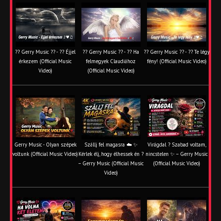
?? Gerry Music ?? - ?? Éjjel
?? Gerry Music ?? - ?? Ha
?? Gerry Music ?? - ?? Te légy
érkezem (Official Music
felmegyek Claudiához
fény! (Official Music Video)
Video)
(Official Music Video)
Gerry Music - Olyan szépek
Szállj fel magasra ☁️ ✨
Virágdal ? Szabad voltam,
voltunk (Official Music Video)
Kérlek élj, hogy élhessek én ?
nincstelen ✨ – Gerry Music
– Gerry Music (Official Music
(Official Music Video)
Video)