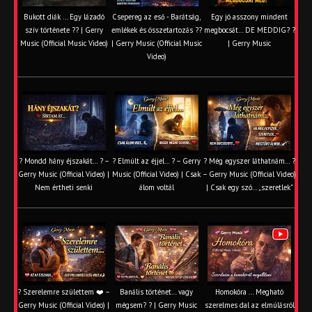
Bukott diák ... Egy lázadó
Csepereg az eső - Barátság,
Egy jó asszony mindent
szív története ?? | Gerry
emlékek és összetartozás ?️?
megbocsát… DE MEDDIG? ?
Music (Official Music Video)
| Gerry Music (Official Music
| Gerry Music
Video)
? Mondd hány éjszakát… ? –
? Elmúlt az éjjel… ? – Gerry
? Még egyszer láthatnám… ?
Gerry Music (Official Video) |
Music (Official Video) | Csak
– Gerry Music (Official Video)
Nem értheti senki
álom voltál
| Csak egy szó… „szeretlek”
? Szerelemre születtem ❤️ –
Banális történet… vagy
Homokóra ... Megható
Gerry Music (Official Video) |
mégsem? ? | Gerry Music
szerelmes dal az elmúlásról