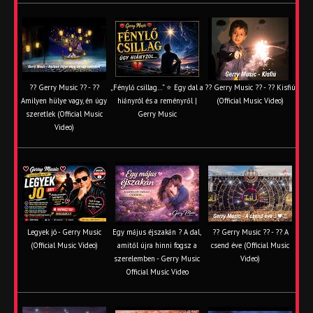
?? Gerry Music ?? - ??
„Fénylő csillag…” ⭐ Egy dal a
?? Gerry Music ?? - ?? Kisfiú
Amilyen hülye vagy, én úgy
hiányról és a reményről |
(Official Music Video)
szeretlek (Official Music
Gerry Music
Video)
Legyek jó - Gerry Music
Egy május éjszakán ? A dal,
?? Gerry Music ?? - ?? A
(Official Music Video)
amitől újra hinni fogsz a
csend éve (Official Music
szerelemben - Gerry Music
Video)
Official Music Video