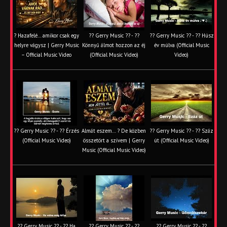
? Hazafelé… amikor csak egy
?? Gerry Music ?? - ??
?? Gerry Music ?? - ?? Húsz
helyre vágysz | Gerry Music
Könnyű álmot hozzon az éj
év múlva (Official Music
– Official Music Video
(Official Music Video)
Video)
?? Gerry Music ?? - ?? Érzés
Almát eszem… ? De közben
?? Gerry Music ?? - ?? Száz
(Official Music Video)
összetört a szívem | Gerry
út (Official Music Video)
Music (Official Music Video)
?? Gerry Music ?? - ?? Ha
?? Gerry Music ?? - ??
?? Gerry Music ?? - ??