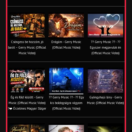
Csöngess be hozzám, jó
Drágám - Gerry Music
?? Gerry Music ?? - ??
barát – Gerry Music (Official
(Official Music Video)
Egyszer megjavulok én
Music Video)
(Official Music Video)
Ég és föld között - Gerry
?? Gerry Music ?? - ?? Egy
Gyöngyhajú lány - Gerry
Music (Official Music Video)
kis boldogságra vágyom
Music (Official Music Video)
?❤️ Érzelmes Magyar Sláger
(Official Music Video)