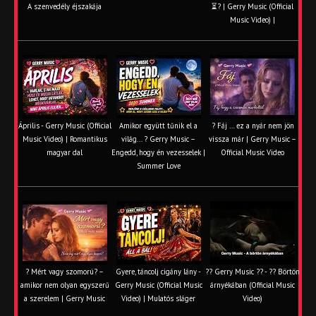
A szenvedély éjszakája
⏳? | Gerry Music (Official
Music Video) |
Április - Gerry Music (Official
Amikor együtt tűnik el a
? Fáj … ez a nyár nem jön
Music Video) | Romantikus
világ... ? Gerry Music –
vissza már | Gerry Music –
magyar dal
Engedd, hogy én vezesselek |
Official Music Video
Summer Love
? Mért vagy szomorú? –
Gyere, táncolj cigány lány -
?? Gerry Music ?? - ?? Börtön
amikor nem olyan egyszerű
Gerry Music (Official Music
árnyékában (Official Music
a szerelem | Gerry Music
Video) | Mulatós sláger
Video)