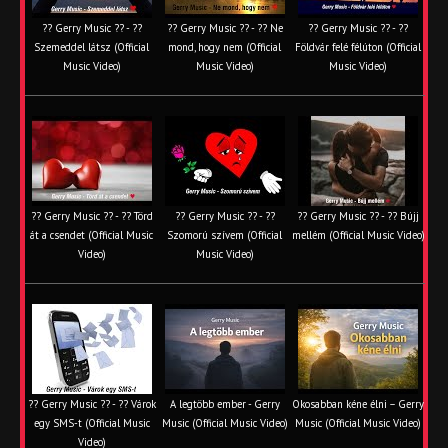
?? Gerry Music ?? - ??
?? Gerry Music ?? - ?? Ne
?? Gerry Music ?? - ??
Szemeddel látsz (Official
mond, hogy nem (Official
Földvár felé félúton (Official
Music Video)
Music Video)
Music Video)
?? Gerry Music ?? - ?? Törd
?? Gerry Music ?? - ??
?? Gerry Music ?? - ?? Bújj
át a csendet (Official Music
Szomorú szívem (Official
mellém (Official Music Video)
Video)
Music Video)
?? Gerry Music ?? - ?? Várok
A legtöbb ember - Gerry
Okosabban kéne élni – Gerry
egy SMS-t (Official Music
Music (Official Music Video)
Music (Official Music Video)
Video)