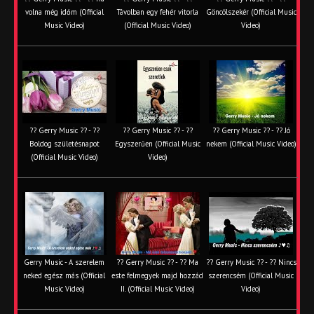
volna még időm (Official
Távolban egy fehér vitorla
Göncölszekér (Official Music
Music Video)
(Official Music Video)
Video)
?? Gerry Music ?? - ??
?? Gerry Music ?? - ??
?? Gerry Music ?? - ?? Jó
Boldog születésnapot
Egyszerűen (Official Music
nekem (Official Music Video)
(Official Music Video)
Video)
Gerry Music - A szerelem
?? Gerry Music ?? - ?? Ma
?? Gerry Music ?? - ?? Nincs
neked egész más (Official
este felmegyek majd hozzád
szerencsém (Official Music
Music Video)
II. (Official Music Video)
Video)