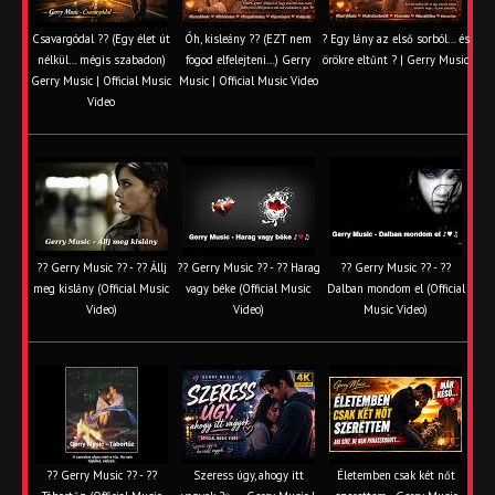
Csavargódal ?? (Egy élet út
Óh, kisleány ?? (EZT nem
? Egy lány az első sorból… és
nélkül… mégis szabadon)
fogod elfelejteni…) Gerry
örökre eltűnt ? | Gerry Music
Gerry Music | Official Music
Music | Official Music Video
Video
?? Gerry Music ?? - ?? Állj
?? Gerry Music ?? - ?? Harag
?? Gerry Music ?? - ??
meg kislány (Official Music
vagy béke (Official Music
Dalban mondom el (Official
Video)
Video)
Music Video)
?? Gerry Music ?? - ??
Szeress úgy, ahogy itt
Életemben csak két nőt