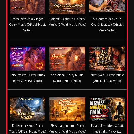
Elcserélném én a világot -
Bolond kis életünk - Gerry
?? Gerry Music ?? - ??
Gerry Music (Official Music
Music (Official Music Video)
Gyerünk srácok (Official
Video)
Music Video)
Dalolj velem - Gerry Music
Szerelem - Gerry Music
Ne titkold - Gerry Music
(Official Music Video)
(Official Music Video)
(Official Music Video)
Keresem a szót - Gerry
Elszáll a gondom - Gerry
Ez a dal minden szülőt
Music (Official Music Video)
Music (Official Music Video)
megérint… ? Vigyázz