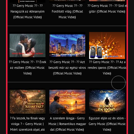
?? Gerry Music ?? - ??
?? Gerry Music ?? - ??
?? Gerry Music ?? - ?? Sírd el
Haragszik az édesanyám
Fordított világ (Official
gitár (Official Music Video)
(Official Music Video)
Music Video)
?? Gerry Music ?? - ?? Ének
?? Gerry Music ?? - ?? Azt
?? Gerry Music ?? - ?? Az a
az esőben (Official Music
beszéli már az egész város
rendes iparos (Official Music
Video)
(Official Music Video)
Video)
Fel
ugrás
? Fa leszek, ha fának vagy
A szerelem lángja - Gerry
Egyszer eljön az én időm -
virága ? – Gerry Music |
Music | Romantikus magyar
Gerry Music (Official Music
Miért szeretünk olyat, aki
dal (Official Music Video)
Video)