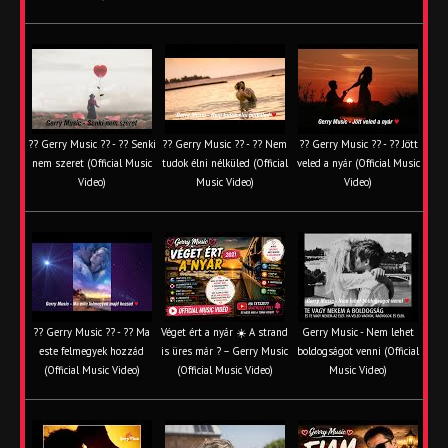
?? Gerry Music ?? - ?? Senki
?? Gerry Music ?? - ?? Nem
?? Gerry Music ?? - ?? Jött
nem szeret (Official Music
tudok élni nélküled (Official
veled a nyár (Official Music
Video)
Music Video)
Video)
?? Gerry Music ?? - ?? Ma
Véget ért a nyár ☀️ A strand
Gerry Music - Nem lehet
este felmegyek hozzád
is üres már ? – Gerry Music
boldogságot venni (Official
(Official Music Video)
(Official Music Video)
Music Video)