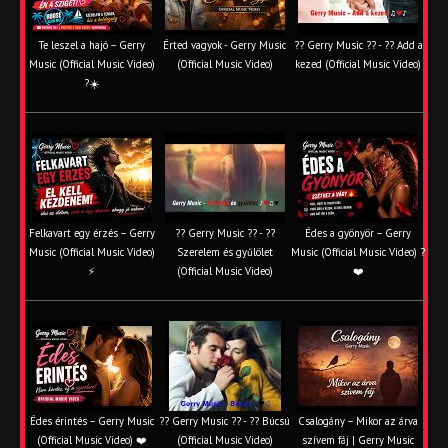
Te leszel a hajó – Gerry
Érted vagyok - Gerry Music
?? Gerry Music ?? - ?? Add a
Music (Official Music Video)
(Official Music Video)
kezed (Official Music Video)
?☀️
Felkavart egy érzés – Gerry
?? Gerry Music ?? - ??
Édes a gyönyör – Gerry
Music (Official Music Video)
Szerelem és gyűlölet
Music (Official Music Video) ?
⚡
(Official Music Video)
❤️
Édes érintés – Gerry Music
?? Gerry Music ?? - ?? Búcsú
Csalogány – Mikor az árva
(Official Music Video) ❤️
(Official Music Video)
szívem fáj | Gerry Music