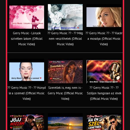
Gerry Music - Lányok
?? Gerry Music ?? - ?? Még
?? Gerry Music ?? - ?? Kacér
szívében lakom (Official
nem veszíthetek (Official
a mosolya (Official Music
Music Video)
Music Video)
Video)
?? Gerry Music ?? - ?? Húnyd
Szeretlek is, meg nem is -
?? Gerry Music ?? - ??
le a szemed (Official Music
Gerry Musc (Official Music
Szóljon hangosan az ének
Video)
Video)
(Official Music Video)