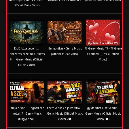
Official Music Video
Erdő közepében ...
Harmonikás - Gerry Music
?? Gerry Music ?? - ?? Gyere
Titokzatos, érzelmes utazás
(Official Music Video)
és álmodj (Official Music
?✨ | Gerry Music (Official
Video)
Music Video)
Elfújja a szél – Engedd el a
Azért vannak a jó barátok –
Egy darabot a szívemből –
múltat ? | Gerry Music
Gerry Music (Official Music
Gerry Music (Official Music
(Magyar dal)
Video) ?❤️
Video) ❤️?