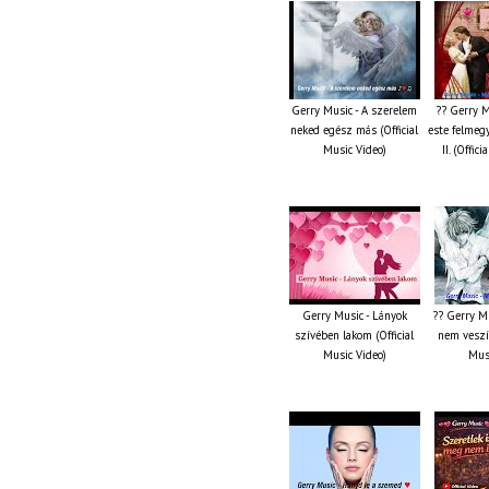
Gerry Music - A szerelem
?? Gerry M
neked egész más (Official
este felmeg
Music Video)
II. (Offic
Gerry Music - Lányok
?? Gerry M
szívében lakom (Official
nem veszít
Music Video)
Musi