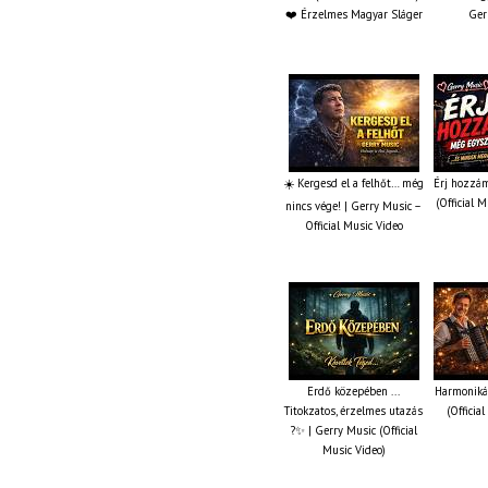
❤️ Érzelmes Magyar Sláger
Ger
☀️ Kergesd el a felhőt… még
Érj hozzám
(Official 
nincs vége! | Gerry Music –
Official Music Video
Erdő közepében ...
Harmonikás
Titokzatos, érzelmes utazás
(Officia
?✨ | Gerry Music (Official
Music Video)