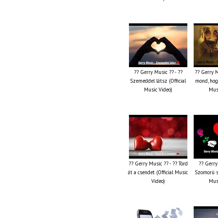
?? Gerry Music ?? - ??
?? Gerry M
Szemeddel látsz (Official
mond, hog
Music Video)
Musi
?? Gerry Music ?? - ?? Törd
?? Gerry
át a csendet (Official Music
Szomorú sz
Video)
Musi