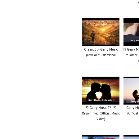
Országút - Gerry Music
?? Gerry Mu
(Official Music Video)
mi amor (
?? Gerry Music ?? - ??
Gerry Mu
Őrzöm még (Official Music
(Officia
Video)