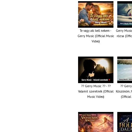
Te vagy aki kell nekem -
Gerry Music
Gerry Music (Official Music
rózsa (Offi
Video)
?? Gerry Music ?? - ??
?? Gerry
Valamit szeretnék (Official
Köszönöm, 
Music Video)
(Officia