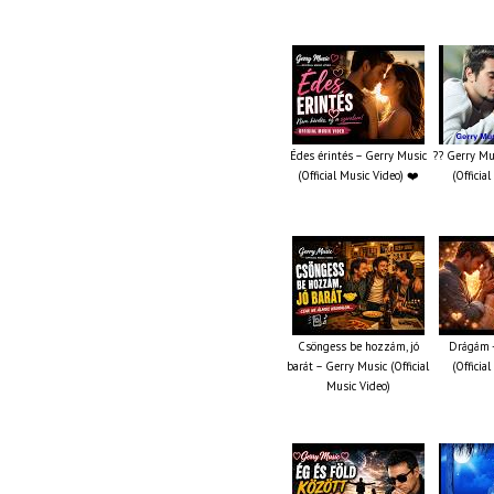
Édes érintés – Gerry Music
?? Gerry Mu
(Official Music Video) ❤️
(Officia
Csöngess be hozzám, jó
Drágám -
barát – Gerry Music (Official
(Officia
Music Video)