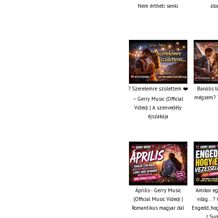
Nem értheti senki
álo
? Szerelemre születtem ❤️
Banális t
mégsem? ?
– Gerry Music (Official
Video) | A szenvedély
éjszakája
Április - Gerry Music
Amikor eg
(Official Music Video) |
világ... 
Romantikus magyar dal
Engedd, hog
| Su