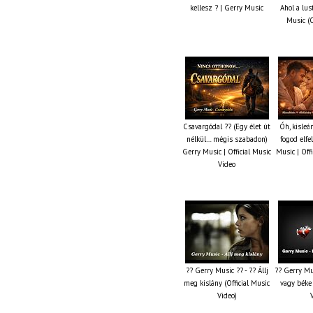
kellesz ? | Gerry Music
Ahol a lus
Music (O
Csavargódal ?? (Egy élet út
Óh, kisleá
nélkül… mégis szabadon)
fogod elfe
Gerry Music | Official Music
Music | Off
Video
?? Gerry Music ?? - ?? Állj
?? Gerry Mu
meg kislány (Official Music
vagy béke 
Video)