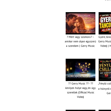
? Mért vagy szomorú? –
Gyere, tánc
amikor nem olyan egyszerű
Gerry Music
a szerelem | Gerry Music
Video) | 
?? Gerry Music ?? - ??
„Fénylő csi
Amilyen hülye vagy, én úgy
a hiányról 
szeretlek (Official Music
Ger
Video)