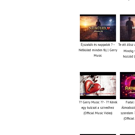
Éjszakák és nappalok ? –
Te ott állsz
Nélküled minden fáj | Gerry
Mindig v
Music
hozzád |
?? Gerry Music ?? - ?? Kérek
Fiatal 
egy kulcsot a szívedhez
Álmodozás
(Official Music Video)
szerelem ?
(Officia