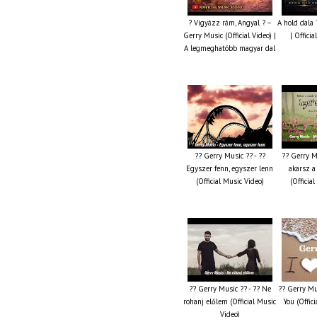
? Vigyázz rám, Angyal ? –
A hold dala
Gerry Music (Official Video) |
| Offici
A legmeghatóbb magyar dal
?? Gerry Music ?? - ??
?? Gerry M
Egyszer fenn, egyszer lenn
akarsz a
(Official Music Video)
(Officia
?? Gerry Music ?? - ?? Ne
?? Gerry Mus
rohanj előlem (Official Music
You (Offic
Video)