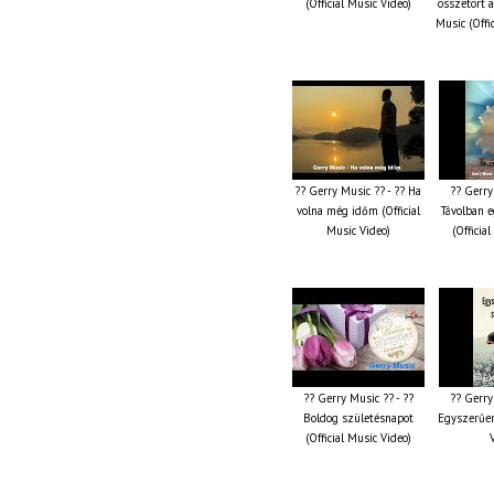
(Official Music Video)
összetört 
Music (Offi
?? Gerry Music ?? - ?? Ha
?? Gerry
volna még időm (Official
Távolban e
Music Video)
(Officia
?? Gerry Music ?? - ??
?? Gerry
Boldog születésnapot
Egyszerűen
(Official Music Video)