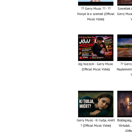
?? Gerry Music ?? - ??
Szeretlek 
Húnyd le a szemed (Official
Gerry Musc
Music Video)
Jöjj hozzám - Gerry Music
?? Gerry
(Official Music Video)
Naplemente 
Gerry Music - Ki tudja, miért
Boldogság,
? (Official Music Video)
Vártalak…
(Offi