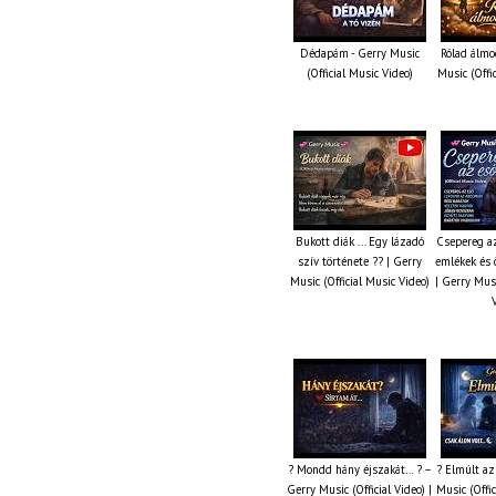
Dédapám - Gerry Music
Rólad álmo
(Official Music Video)
Music (Offi
Bukott diák ... Egy lázadó
Csepereg az
szív története ?? | Gerry
emlékek és 
Music (Official Music Video)
| Gerry Musi
? Mondd hány éjszakát… ? –
? Elmúlt az
Gerry Music (Official Video) |
Music (Offic