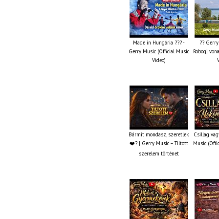
Made in Hungária ??? -
?? Gerry
Gerry Music (Official Music
Robogj vona
Video)
Bármit mondasz, szeretlek
Csillag va
❤️‍? | Gerry Music – Tiltott
Music (Offi
szerelem történet