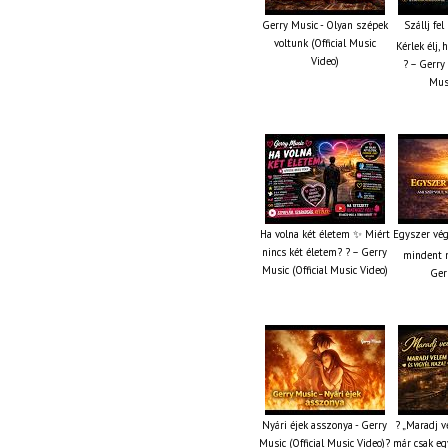
Gerry Music - Olyan szépek
Szállj fe
voltunk (Official Music
Kérlek élj,
Video)
? – Gerry 
Musi
Ha volna két életem ✨ Miért
Egyszer vég
nincs két életem? ? – Gerry
mindent m
Music (Official Music Video)
Ger
Nyári éjek asszonya - Gerry
? „Maradj v
Music (Official Music Video)?
már csak eg