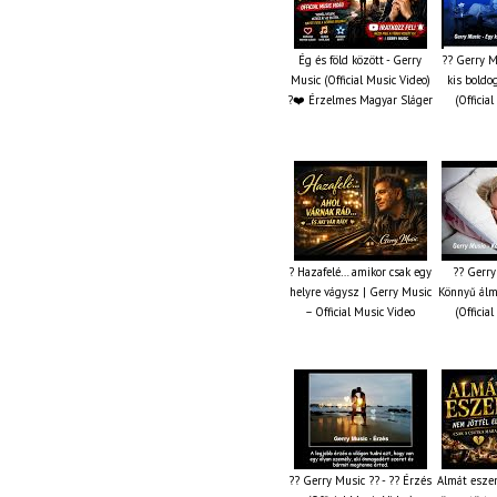
Ég és föld között - Gerry
?? Gerry M
Music (Official Music Video)
kis boldo
?❤️ Érzelmes Magyar Sláger
(Officia
? Hazafelé… amikor csak egy
?? Gerry
helyre vágysz | Gerry Music
Könnyű álm
– Official Music Video
(Officia
?? Gerry Music ?? - ?? Érzés
Almát esze