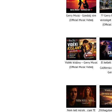
Gerry Music - Gondolj rám
?? Gerry 
(Official Music Video)
városliget
(Officia
Vidéki kislány – Gerry Music
El kellet
(Official Music Video)
California 
Ger
Nem kell másik… csak TE
„Otthagytam