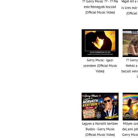
?? Gerry Music ?? - ?? Ma
Véget ért a
este felmegyek hozzád
is üres már
(Official Music Video)
(Officia
Gerry Music - Igazi
?? Gerry
szerelem (Official Music
Nehéz a 
Video)
búcsút venn
Legyen a Horváth kertben
Milyen szé
Budán - Gerry Music
dal, ami jo
(Official Music Video)
Gerry Music