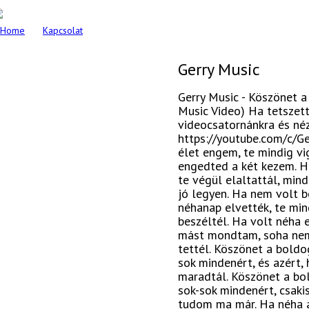
Home
Kapcsolat
Gerry Music
Gerry Music - Köszönet a
Music Video) Ha tetszett 
videocsatornánkra és né
https://youtube.com/c/G
élet engem, te mindig vi
engedted a két kezem. 
te végül elaltattál, min
jó legyen. Ha nem volt 
néhanap elvették, te min
beszéltél. Ha volt néha e
mást mondtam, soha nem 
tettél. Köszönet a boldo
sok mindenért, és azért,
maradtál. Köszönet a bo
sok-sok mindenért, csaki
tudom ma már. Ha néha a