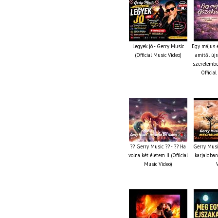
Legyek jó - Gerry Music
Egy május é
(Official Music Video)
amitől újr
szerelembe
Officia
?? Gerry Music ?? - ?? Ha
Gerry Musi
volna két életem II (Official
karjaidban
Music Video)