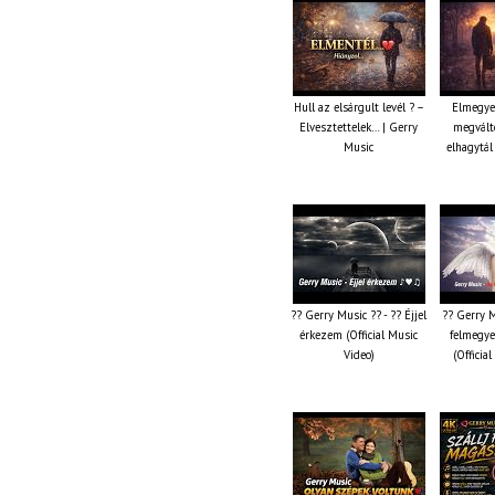
Hull az elsárgult levél ? –
Elmegye
Elvesztettelek… | Gerry
megválto
Music
elhagytál
?? Gerry Music ?? - ?? Éjjel
?? Gerry M
érkezem (Official Music
felmegye
Video)
(Officia