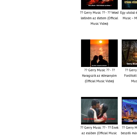
?? Gerry Music ?? - ?? Veled
Egy utolsó 
leélném az életem (Official
Music – M
Music Video)
?? Gerry Music ?? - ??
?? Gerry
Haragszik az édesanyám
Fordított 
(Official Music Video)
Musi
?? Gerry Music ?? - ?? Ének
?? Gerry M
az esőben (Official Music
beszéli már