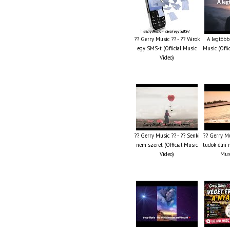
?? Gerry Music ?? - ?? Várok
A legtöbb
egy SMS-t (Official Music
Music (Offi
Video)
?? Gerry Music ?? - ?? Senki
?? Gerry Mu
nem szeret (Official Music
tudok élni n
Video)
Musi