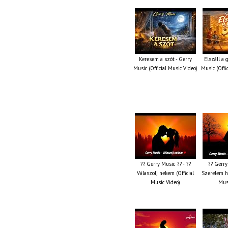
Keresem a szót - Gerry
Elszáll a
Music (Official Music Video)
Music (Offi
?? Gerry Music ?? - ??
?? Gerry
Válaszolj nekem (Official
Szerelem ha
Music Video)
Musi