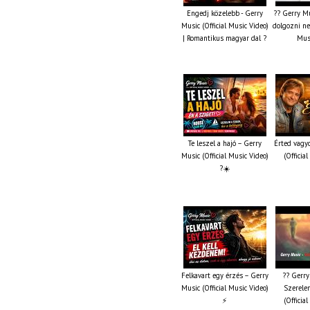
Engedj közelebb - Gerry
?? Gerry Mu
Music (Official Music Video)
dolgozni ne 
| Romantikus magyar dal ?
Musi
Te leszel a hajó – Gerry
Érted vagy
Music (Official Music Video)
(Officia
?☀️
Felkavart egy érzés – Gerry
?? Gerry
Music (Official Music Video)
Szerelem
⚡
(Officia