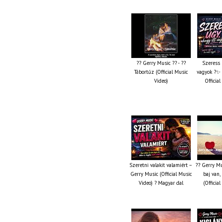
?? Gerry Music ?? - ??
Szeress 
Tábortűz (Official Music
vagyok ?✨ 
Video)
Officia
Szeretni valakit valamiért –
?? Gerry Mu
Gerry Music (Official Music
baj van,
Video) ? Magyar dal
(Officia