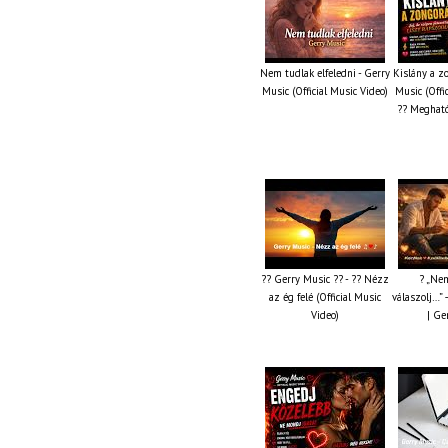
Nem tudlak elfeledni - Gerry
Kislány a z
Music (Official Music Video)
Music (Offi
?? Megható
?? Gerry Music ?? - ?? Nézz
? „Nem
az ég felé (Official Music
válaszolj…” 
Video)
| Ge