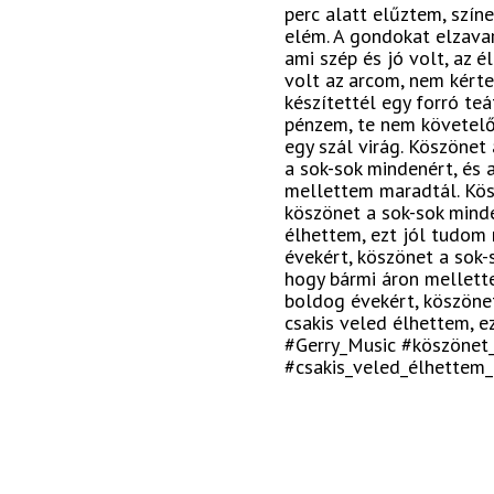
perc alatt elűztem, szín
elém. A gondokat elzavar
ami szép és jó volt, az
volt az arcom, nem kért
készítettél egy forró te
pénzem, te nem követelő
egy szál virág. Köszönet
a sok-sok mindenért, és 
mellettem maradtál. Kös
köszönet a sok-sok minde
élhettem, ezt jól tudom
évekért, köszönet a sok-
hogy bármi áron mellett
boldog évekért, köszönet
csakis veled élhettem, e
#Gerry_Music #köszönet
#csakis_veled_élhettem