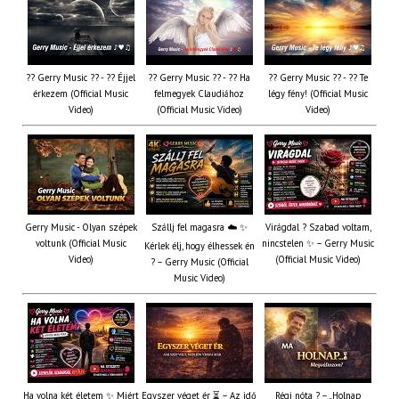
?? Gerry Music ?? - ?? Éjjel
?? Gerry Music ?? - ?? Ha
?? Gerry Music ?? - ?? Te
érkezem (Official Music
felmegyek Claudiához
légy fény! (Official Music
Video)
(Official Music Video)
Video)
Gerry Music - Olyan szépek
Szállj fel magasra ☁️ ✨
Virágdal ? Szabad voltam,
voltunk (Official Music
nincstelen ✨ – Gerry Music
Kérlek élj, hogy élhessek én
Video)
(Official Music Video)
? – Gerry Music (Official
Music Video)
Ha volna két életem ✨ Miért
Egyszer véget ér ⏳ – Az idő
Régi nóta ? – „Holnap