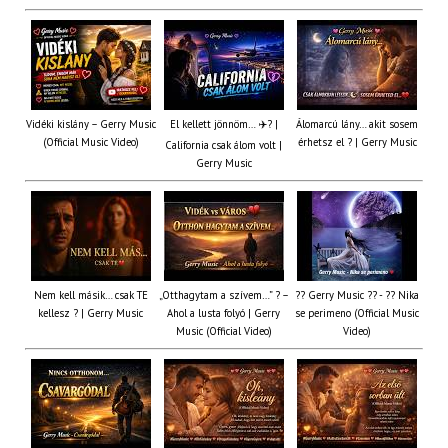
Vidéki kislány – Gerry Music
El kellett jönnöm… ✈️? |
Álomarcú lány… akit sosem
(Official Music Video)
érhetsz el ? | Gerry Music
California csak álom volt |
Gerry Music
Nem kell másik… csak TE
„Otthagytam a szívem…” ? –
?? Gerry Music ?? - ?? Nika
kellesz ? | Gerry Music
Ahol a lusta folyó | Gerry
se perimeno (Official Music
Music (Official Video)
Video)