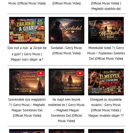
Music (Official Music Video)
(Official Music Video)
(Official Music Video) |
Megható szakítós dal
Újra nyit a nyár ☀️ Zárjon be
Surdadal - Gerry Music
Menekülök tőled ? | Gerry
(Official Music Video)
Music – Fájdalmas Szakítás
a gyár! | Gerry Music |
Dal (Official Music Video)
Magyar nyári sláger ☀️?
Szeretnélek újra megtalálni
Ha majd nem leszek
Elmegyek az éjszakába
? | Gerry Music – Megható
melletted én | Gerry Music
mulatni - Gerry Music
Magyar Szerelmes Dal
– Megható Magyar
(Official Music Video) |
(Official Music Video)
Szerelmes Dal (Official
Magyar mulatós sláger ??
Music Video)