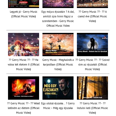
Legyek jó - Gerry Music
Egy május éjszakán ? A dal,
?? Gerry Music ?? - ?? A
(Official Music Video)
amitől újra hinni fogsz a
csend éve (Official Music
szerelemben - Gerry Music
Video)
Official Music Video
?? Gerry Music ?? - ?? Ha
Gerry Music - Meghalnék a
?? Gerry Music ?? - ?? Szánd
volna két életem II (Official
karjaidban (Official Music
rám az éjszakát (Official
Music Video)
Video)
Music Video)
?? Gerry Music ?? - ?? Veled
Egy utolsó éjszaka… ? Gerry
?? Gerry Music ?? - ??
leélném az életem (Official
Music – Még egy éjszaka
Indulni kell (Official Music
Music Video)
Video)