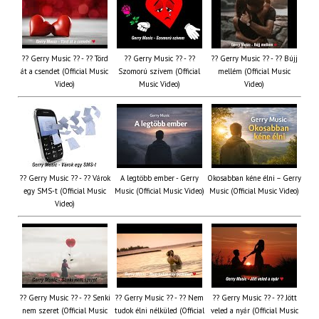
?? Gerry Music ?? - ?? Törd
?? Gerry Music ?? - ??
?? Gerry Music ?? - ?? Bújj
át a csendet (Official Music
Szomorú szívem (Official
mellém (Official Music
Video)
Music Video)
Video)
?? Gerry Music ?? - ?? Várok
A legtöbb ember - Gerry
Okosabban kéne élni – Gerry
egy SMS-t (Official Music
Music (Official Music Video)
Music (Official Music Video)
Video)
?? Gerry Music ?? - ?? Senki
?? Gerry Music ?? - ?? Nem
?? Gerry Music ?? - ?? Jött
nem szeret (Official Music
tudok élni nélküled (Official
veled a nyár (Official Music