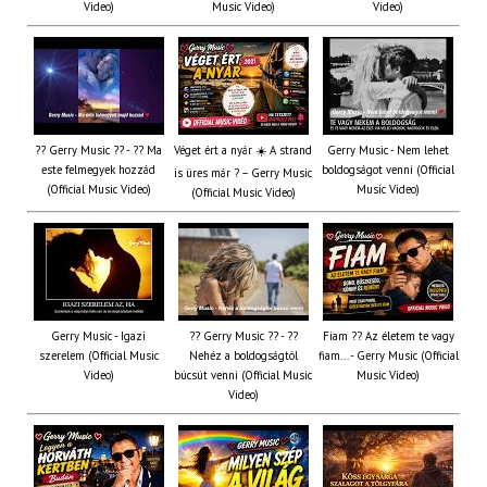
Video)
Music Video)
Video)
?? Gerry Music ?? - ?? Ma
Véget ért a nyár ☀️ A strand
Gerry Music - Nem lehet
este felmegyek hozzád
boldogságot venni (Official
is üres már ? – Gerry Music
(Official Music Video)
Music Video)
(Official Music Video)
Gerry Music - Igazi
?? Gerry Music ?? - ??
Fiam ?‍? Az életem te vagy
szerelem (Official Music
Nehéz a boldogságtól
fiam... - Gerry Music (Official
Video)
búcsút venni (Official Music
Music Video)
Video)