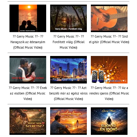
?? Gerry Music ?? - ??
?? Gerry Music ?? - ??
?? Gerry Music ?? - ?? Sírd
Haragszik az édesanyám
Fordított világ (Official
el gitár (Official Music Video)
(Official Music Video)
Music Video)
?? Gerry Music ?? - ?? Ének
?? Gerry Music ?? - ?? Azt
?? Gerry Music ?? - ?? Az a
az esőben (Official Music
beszéli már az egész város
rendes iparos (Official Music
Video)
(Official Music Video)
Video)