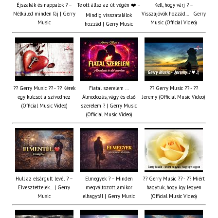
Éjszakák és nappalok ? –
Te ott állsz az út végén ❤️ –
Kell, hogy várj ? –
Nélküled minden fáj | Gerry
Visszajövök hozzád… | Gerry
Mindig visszatalálok
Music
Music (Official Video)
hozzád | Gerry Music
?? Gerry Music ?? - ?? Kérek
Fiatal szerelem ...
?? Gerry Music ?? - ??
egy kulcsot a szívedhez
Álmodozás, vágy és első
Jeremy (Official Music Video)
(Official Music Video)
szerelem ? | Gerry Music
(Official Music Video)
Hull az elsárgult levél ? –
Elmegyek ? – Minden
?? Gerry Music ?? - ?? Miért
Elvesztettelek… | Gerry
megváltozott, amikor
hagytuk, hogy így legyen
Music
elhagytál | Gerry Music
(Official Music Video)