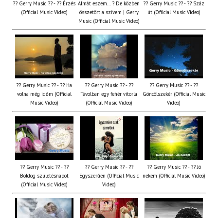
?? Gerry Music ?? - ?? Érzés
Almát eszem… ? De közben
?? Gerry Music ?? - ?? Száz
(Official Music Video)
összetört a szívem | Gerry
út (Official Music Video)
Music (Official Music Video)
?? Gerry Music ?? - ?? Ha
?? Gerry Music ?? - ??
?? Gerry Music ?? - ??
volna még időm (Official
Távolban egy fehér vitorla
Göncölszekér (Official Music
Music Video)
(Official Music Video)
Video)
?? Gerry Music ?? - ??
?? Gerry Music ?? - ??
?? Gerry Music ?? - ?? Jó
Boldog születésnapot
Egyszerűen (Official Music
nekem (Official Music Video)
(Official Music Video)
Video)