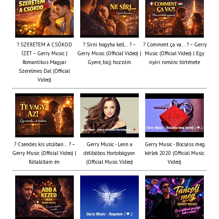
? SZERETEM A CSÓKOD
? Sírni hogyha kell… ? –
? Comment ça va… ? – Gerry
ÍZÉT – Gerry Music |
Gerry Music (Official Video) |
Music (Official Video) | Egy
Romantikus Magyar
Gyere, bújj hozzám
nyári románc története
Szerelmes Dal (Official
Video)
? Csendes kis utcában… ? –
Gerry Music - Lenn a
Gerry Music - Bocsáss meg
Gerry Music (Official Video) |
délibábos Hortobágyon
kérlek 2020 (Official Music
Rátaláltam én
(Official Music Video)
Video)