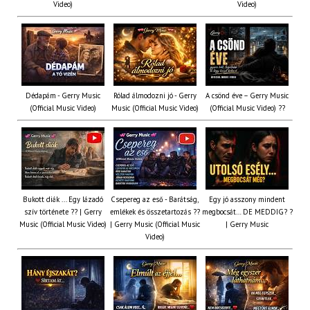
Video)
Video)
Dédapám - Gerry Music
Rólad álmodozni jó - Gerry
A csönd éve – Gerry Music
(Official Music Video)
Music (Official Music Video)
(Official Music Video) ??
Bukott diák ... Egy lázadó
Csepereg az eső - Barátság,
Egy jó asszony mindent
szív története ?? | Gerry
emlékek és összetartozás ?️?
megbocsát… DE MEDDIG? ?
Music (Official Music Video)
| Gerry Music (Official Music
| Gerry Music
Video)