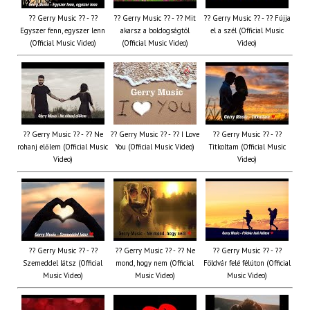
?? Gerry Music ?? - ??
?? Gerry Music ?? - ?? Mit
?? Gerry Music ?? - ?? Fújja
Egyszer fenn, egyszer lenn
akarsz a boldogságtól
el a szél (Official Music
(Official Music Video)
(Official Music Video)
Video)
?? Gerry Music ?? - ?? Ne
?? Gerry Music ?? - ?? I Love
?? Gerry Music ?? - ??
rohanj előlem (Official Music
You (Official Music Video)
Titkoltam (Official Music
Video)
Video)
?? Gerry Music ?? - ??
?? Gerry Music ?? - ?? Ne
?? Gerry Music ?? - ??
Szemeddel látsz (Official
mond, hogy nem (Official
Földvár felé félúton (Official
Music Video)
Music Video)
Music Video)