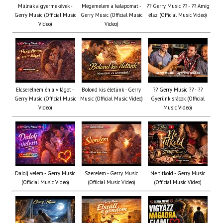
Múlnak a gyermekévek -
Megemelem a kalapomat -
?? Gerry Music ?? - ?? Amíg
Gerry Music (Official Music
Gerry Music (Official Music
élsz (Official Music Video)
Video)
Video)
Elcserélném én a világot -
Bolond kis életünk - Gerry
?? Gerry Music ?? - ??
Gerry Music (Official Music
Music (Official Music Video)
Gyerünk srácok (Official
Video)
Music Video)
Dalolj velem - Gerry Music
Szerelem - Gerry Music
Ne titkold - Gerry Music
(Official Music Video)
(Official Music Video)
(Official Music Video)