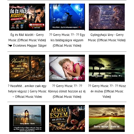
Ég és föld között - Gerry
?? Gerry Music ?? - ?? Egy
Gyöngyhajú lány - Gerry
Music (Official Music Video)
kis boldogságra vágyom
Music (Official Music Video)
?❤️ Érzelmes Magyar Sláger
(Official Music Video)
? Hazafelé… amikor csak egy
?? Gerry Music ?? - ??
?? Gerry Music ?? - ?? Húsz
helyre vágysz | Gerry Music
Könnyű álmot hozzon az éj
év múlva (Official Music
– Official Music Video
(Official Music Video)
Video)