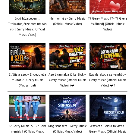
Erdő közepében ...
Harmonikás - Gerry Music
?? Gerry Music ?? - ?? Gyere
Titokzatos, érzelmes utazás
(Official Music Video)
és álmodj (Official Music
?✨ | Gerry Music (Official
Video)
Music Video)
Elfújja a szél – Engedd el a
Azért vannak a jó barátok –
Egy darabot a szívemből –
múltat ? | Gerry Music
Gerry Music (Official Music
Gerry Music (Official Music
(Magyar dal)
Video) ?❤️
Video) ❤️?
?? Gerry Music ?? - ?? Hova
Még sohasem - Gerry Music
Reszket a Hold a tó vizén -
menjek ? (Official Music
(Official Music Video)
Gerry Music (Official Music