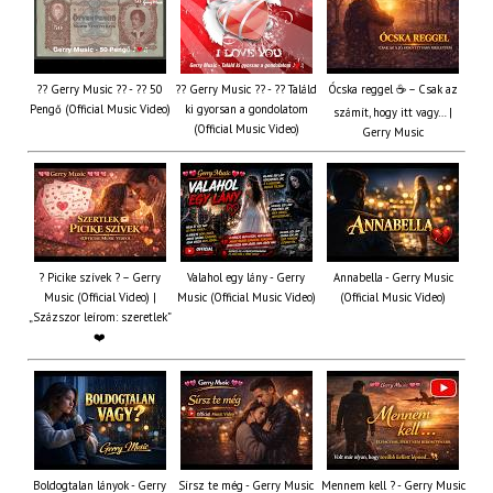
?? Gerry Music ?? - ?? 50
?? Gerry Music ?? - ?? Találd
Ócska reggel ☕ – Csak az
Pengő (Official Music Video)
ki gyorsan a gondolatom
számít, hogy itt vagy… |
(Official Music Video)
Gerry Music
? Picike szívek ? – Gerry
Valahol egy lány - Gerry
Annabella - Gerry Music
Music (Official Video) |
Music (Official Music Video)
(Official Music Video)
„Százszor leírom: szeretlek”
❤️
Boldogtalan lányok - Gerry
Sírsz te még - Gerry Music
Mennem kell ? - Gerry Music