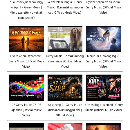
? Fa leszek, ha fának vagy
A szerelem lángja - Gerry
Egyszer eljön az én időm -
virága ? – Gerry Music |
Music | Romantikus magyar
Gerry Music (Official Music
Miért szeretünk olyat, aki
dal (Official Music Video)
Video)
nem szeret?
Gyere velem szerencse -
Gerry Music - Te csak mindig
Merre jár a boldogság ? -
Gerry Music (Official Music
akkor sírsz (Official Music
Gerry Music (Official Music
Video)
Video)
Video)
?? Gerry Music ?? - ??
Az a szép ? - Gerry Music
Kire csillog a szemed - Gerry
Ajándék (Official Music
(Romantikus magyar dal |
Music (Official Music Video)
Video)
Official Video)