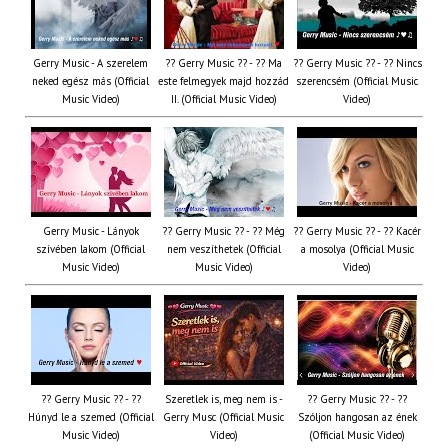
Gerry Music - A szerelem
?? Gerry Music ?? - ?? Ma
?? Gerry Music ?? - ?? Nincs
neked egész más (Official
este felmegyek majd hozzád
szerencsém (Official Music
Music Video)
II. (Official Music Video)
Video)
Gerry Music - Lányok
?? Gerry Music ?? - ?? Még
?? Gerry Music ?? - ?? Kacér
szívében lakom (Official
nem veszíthetek (Official
a mosolya (Official Music
Music Video)
Music Video)
Video)
?? Gerry Music ?? - ??
Szeretlek is, meg nem is -
?? Gerry Music ?? - ??
Húnyd le a szemed (Official
Gerry Musc (Official Music
Szóljon hangosan az ének
Music Video)
Video)
(Official Music Video)