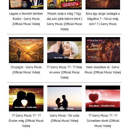
Legyen a Horváth kertben
Milyen szép a világ ? Egy
Köss egy sárga szalagot a
Budán - Gerry Music
dal, ami jobb kedvre derít |
tölgyfára ?️ – Vársz még
(Official Music Video)
Gerry Music (Official Music
rám? ? | Gerry Music
Video)
Országút - Gerry Music
?? Gerry Music ?? - ?? Hola
Nem mondtam el - Gerry
(Official Music Video)
mi amor (Official Music
Music (Official Music Video)
Video)
?? Gerry Music ?? - ??
Gerry Music - Túl szép
?? Gerry Music ?? - ??
Őrzöm még (Official Music
(Official Music Video)
Szívedben élnék (Official
Video)
Music Video)