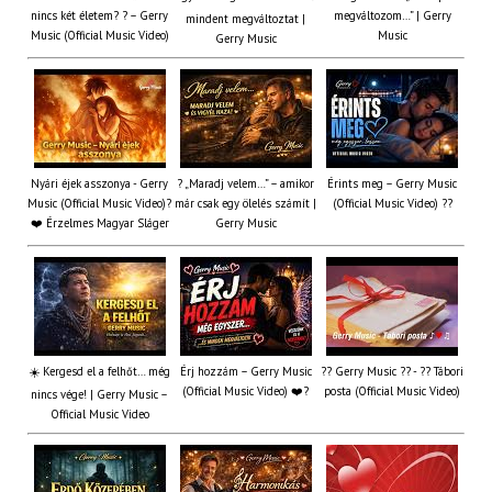
nincs két életem? ? – Gerry
megváltozom…” | Gerry
mindent megváltoztat |
Music (Official Music Video)
Music
Gerry Music
Nyári éjek asszonya - Gerry
? „Maradj velem…” – amikor
Érints meg – Gerry Music
Music (Official Music Video)?
már csak egy ölelés számít |
(Official Music Video) ??
❤️ Érzelmes Magyar Sláger
Gerry Music
☀️ Kergesd el a felhőt… még
Érj hozzám – Gerry Music
?? Gerry Music ?? - ?? Tábori
(Official Music Video) ❤️?
posta (Official Music Video)
nincs vége! | Gerry Music –
Official Music Video