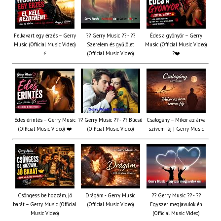
Felkavart egy érzés – Gerry
?? Gerry Music ?? - ??
Édes a gyönyör – Gerry
Music (Official Music Video)
Szerelem és gyűlölet
Music (Official Music Video)
⚡
(Official Music Video)
?❤️
Édes érintés – Gerry Music
?? Gerry Music ?? - ?? Búcsú
Csalogány – Mikor az árva
(Official Music Video) ❤️
(Official Music Video)
szívem fáj | Gerry Music
Csöngess be hozzám, jó
Drágám - Gerry Music
?? Gerry Music ?? - ??
barát – Gerry Music (Official
(Official Music Video)
Egyszer megjavulok én
Music Video)
(Official Music Video)