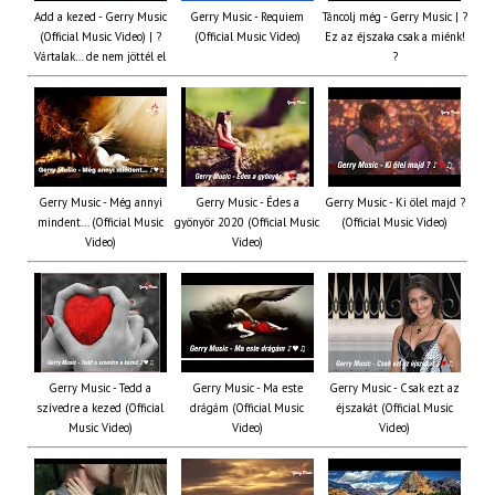
Add a kezed - Gerry Music
Gerry Music - Requiem
Táncolj még - Gerry Music | ?
(Official Music Video) | ?
(Official Music Video)
Ez az éjszaka csak a miénk!
Vártalak… de nem jöttél el
?
Gerry Music - Még annyi
Gerry Music - Édes a
Gerry Music - Ki ölel majd ?
mindent... (Official Music
gyönyör 2020 (Official Music
(Official Music Video)
Video)
Video)
Gerry Music - Tedd a
Gerry Music - Ma este
Gerry Music - Csak ezt az
szívedre a kezed (Official
drágám (Official Music
éjszakát (Official Music
Music Video)
Video)
Video)