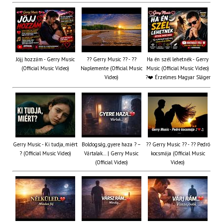
Jöjj hozzám - Gerry Music
?? Gerry Music ?? - ??
Ha én szél lehetnék - Gerry
(Official Music Video)
Naplemente (Official Music
Music (Official Music Video)
Video)
?️❤️ Érzelmes Magyar Sláger
Gerry Music - Ki tudja, miért
Boldogság, gyere haza ? –
?? Gerry Music ?? - ?? Pedró
? (Official Music Video)
Vártalak… | Gerry Music
kocsmája (Official Music
(Official Video)
Video)