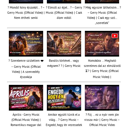
? Mondd hány éjszakát… ? –
? Elmúlt az éjjel… ? – Gerry
? Még egyszer láthatnám… ?
Gerry Music (Official Video) |
Music (Official Video) | Csak
– Gerry Music (Official
Nem értheti senki
álom voltál
Video) | Csak egy szó…
„szeretlek”
? Szerelemre születtem ❤️
Banális történet… vagy
Homokóra ... Megható
mégsem? ? | Gerry Music
szerelmes dal az elmúlásról
– Gerry Music (Official
⏳? | Gerry Music (Official
Video) | A szenvedély
éjszakája
Music Video) |
Április - Gerry Music
Amikor együtt tűnik el a
? Fáj … ez a nyár nem jön
(Official Music Video) |
világ... ? Gerry Music –
vissza már | Gerry Music –
Romantikus magyar dal
Engedd, hogy én vezesselek
Official Music Video