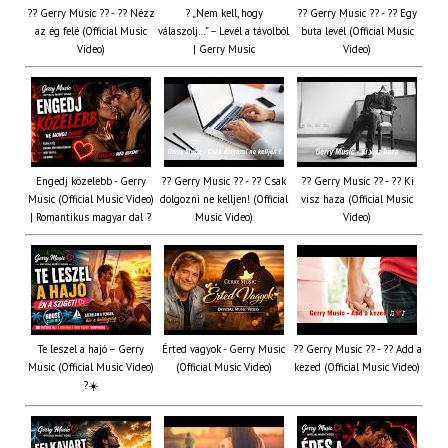
?? Gerry Music ?? - ?? Nézz
? „Nem kell, hogy
?? Gerry Music ?? - ?? Egy
az ég felé (Official Music
válaszolj…” – Levél a távolból
buta levél (Official Music
Video)
| Gerry Music
Video)
Engedj közelebb - Gerry
?? Gerry Music ?? - ?? Csak
?? Gerry Music ?? - ?? Ki
Music (Official Music Video)
dolgozni ne kelljen! (Official
visz haza (Official Music
| Romantikus magyar dal ?
Music Video)
Video)
Te leszel a hajó – Gerry
Érted vagyok - Gerry Music
?? Gerry Music ?? - ?? Add a
Music (Official Music Video)
(Official Music Video)
kezed (Official Music Video)
?☀️