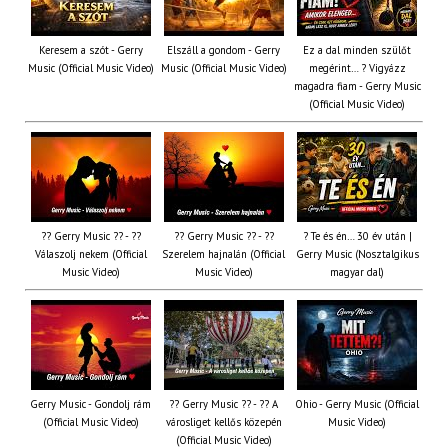
Keresem a szót - Gerry
Elszáll a gondom - Gerry
Ez a dal minden szülőt
Music (Official Music Video)
Music (Official Music Video)
megérint… ? Vigyázz
magadra fiam - Gerry Music
(Official Music Video)
?? Gerry Music ?? - ??
?? Gerry Music ?? - ??
? Te és én… 30 év után |
Válaszolj nekem (Official
Szerelem hajnalán (Official
Gerry Music (Nosztalgikus
Music Video)
Music Video)
magyar dal)
Gerry Music - Gondolj rám
?? Gerry Music ?? - ?? A
Ohio - Gerry Music (Official
(Official Music Video)
városliget kellős közepén
Music Video)
(Official Music Video)