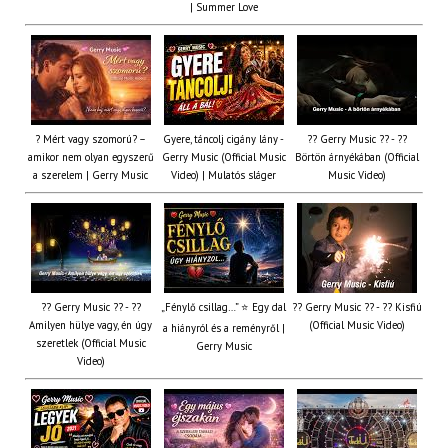
| Summer Love
? Mért vagy szomorú? –
Gyere, táncolj cigány lány -
?? Gerry Music ?? - ??
amikor nem olyan egyszerű
Gerry Music (Official Music
Börtön árnyékában (Official
a szerelem | Gerry Music
Video) | Mulatós sláger
Music Video)
?? Gerry Music ?? - ??
„Fénylő csillag…” ⭐ Egy dal
?? Gerry Music ?? - ?? Kisfiú
Amilyen hülye vagy, én úgy
(Official Music Video)
a hiányról és a reményről |
szeretlek (Official Music
Gerry Music
Video)