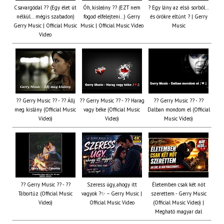
Csavargódal ?? (Egy élet út
Óh, kisleány ?? (EZT nem
? Egy lány az első sorból…
nélkül… mégis szabadon)
fogod elfelejteni…) Gerry
és örökre eltűnt ? | Gerry
Gerry Music | Official Music
Music | Official Music Video
Music
Video
?? Gerry Music ?? - ?? Állj
?? Gerry Music ?? - ?? Harag
?? Gerry Music ?? - ??
meg kislány (Official Music
vagy béke (Official Music
Dalban mondom el (Official
Video)
Video)
Music Video)
?? Gerry Music ?? - ??
Szeress úgy, ahogy itt
Életemben csak két nőt
Tábortűz (Official Music
vagyok ?✨ – Gerry Music |
szerettem - Gerry Music
Video)
Official Music Video
(Official Music Video) |
Megható magyar dal