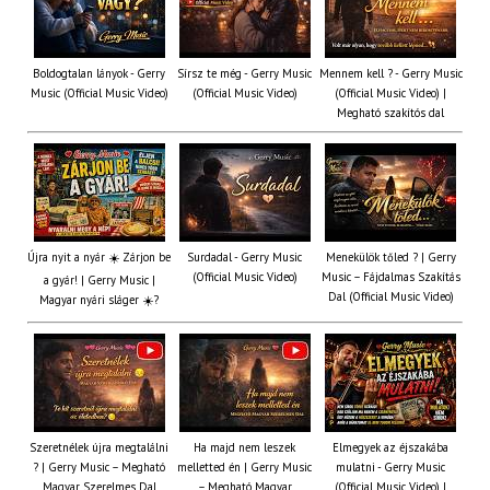
Boldogtalan lányok - Gerry
Sírsz te még - Gerry Music
Mennem kell ? - Gerry Music
Music (Official Music Video)
(Official Music Video)
(Official Music Video) |
Megható szakítós dal
Újra nyit a nyár ☀️ Zárjon be
Surdadal - Gerry Music
Menekülök tőled ? | Gerry
(Official Music Video)
Music – Fájdalmas Szakítás
a gyár! | Gerry Music |
Dal (Official Music Video)
Magyar nyári sláger ☀️?
Szeretnélek újra megtalálni
Ha majd nem leszek
Elmegyek az éjszakába
? | Gerry Music – Megható
melletted én | Gerry Music
mulatni - Gerry Music
Magyar Szerelmes Dal
– Megható Magyar
(Official Music Video) |