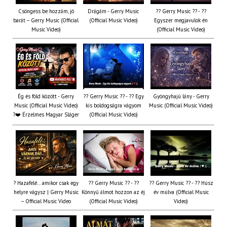
Csöngess be hozzám, jó
Drágám - Gerry Music
?? Gerry Music ?? - ??
barát – Gerry Music (Official
(Official Music Video)
Egyszer megjavulok én
Music Video)
(Official Music Video)
Ég és föld között - Gerry
?? Gerry Music ?? - ?? Egy
Gyöngyhajú lány - Gerry
Music (Official Music Video)
kis boldogságra vágyom
Music (Official Music Video)
?❤️ Érzelmes Magyar Sláger
(Official Music Video)
? Hazafelé… amikor csak egy
?? Gerry Music ?? - ??
?? Gerry Music ?? - ?? Húsz
helyre vágysz | Gerry Music
Könnyű álmot hozzon az éj
év múlva (Official Music
– Official Music Video
(Official Music Video)
Video)