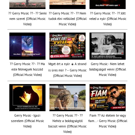
?? Gerry Music ?? - ?? Senki
?? Gerry Music ?? - ?? Nem
?? Gerry Music ?? - ?? Jött
nem szeret (Official Music
tudok élni nélküled (Official
veled a nyár (Official Music
Video)
Music Video)
Video)
?? Gerry Music ?? - ?? Ma
Véget ért a nyár ☀️ A strand
Gerry Music - Nem lehet
este felmegyek hozzád
boldogságot venni (Official
is üres már ? – Gerry Music
(Official Music Video)
Music Video)
(Official Music Video)
Gerry Music - Igazi
?? Gerry Music ?? - ??
Fiam ?‍? Az életem te vagy
szerelem (Official Music
Nehéz a boldogságtól
fiam... - Gerry Music (Official
Video)
búcsút venni (Official Music
Music Video)
Video)