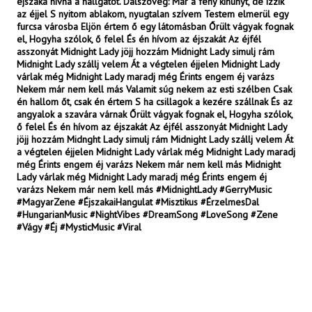
éjszaka hívná a hallgatót. Dalszöveg: Már a fény kihunyt, de izzik
az éjjel S nyitom ablakom, nyugtalan szívem Testem elmerül egy
furcsa városba Eljön értem ő egy látomásban Őrült vágyak fognak
el, Hogyha szólok, ő felel És én hívom az éjszakát Az éjfél
asszonyát Midnight Lady jöjj hozzám Midnight Lady simulj rám
Midnight Lady szállj velem Át a végtelen éjjelen Midnight Lady
várlak még Midnight Lady maradj még Érints engem éj varázs
Nekem már nem kell más Valamit súg nekem az esti szélben Csak
én hallom őt, csak én értem S ha csillagok a kezére szállnak És az
angyalok a szavára várnak Őrült vágyak fognak el, Hogyha szólok,
ő felel És én hívom az éjszakát Az éjfél asszonyát Midnight Lady
jöjj hozzám Midnght Lady simulj rám Midnight Lady szállj velem Át
a végtelen éjjelen Midnight Lady várlak még Midnight Lady maradj
még Érints engem éj varázs Nekem már nem kell más Midnight
Lady várlak még Midnight Lady maradj még Érints engem éj
varázs Nekem már nem kell más #MidnightLady #GerryMusic
#MagyarZene #ÉjszakaiHangulat #Misztikus #ÉrzelmesDal
#HungarianMusic #NightVibes #DreamSong #LoveSong #Zene
#Vágy #Éj #MysticMusic #Viral