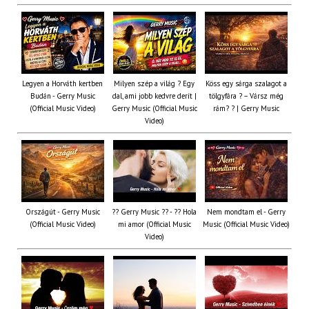
Legyen a Horváth kertben
Milyen szép a világ ? Egy
Köss egy sárga szalagot a
Budán - Gerry Music
dal, ami jobb kedvre derít |
tölgyfára ?️ – Vársz még
(Official Music Video)
Gerry Music (Official Music
rám? ? | Gerry Music
Video)
Országút - Gerry Music
?? Gerry Music ?? - ?? Hola
Nem mondtam el - Gerry
(Official Music Video)
mi amor (Official Music
Music (Official Music Video)
Video)