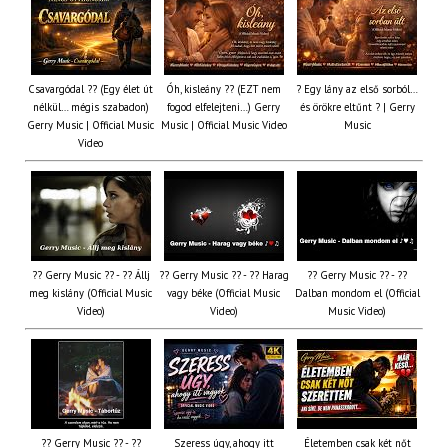
Csavargódal ?? (Egy élet út
Óh, kisleány ?? (EZT nem
? Egy lány az első sorból…
nélkül… mégis szabadon)
fogod elfelejteni…) Gerry
és örökre eltűnt ? | Gerry
Gerry Music | Official Music
Music | Official Music Video
Music
Video
?? Gerry Music ?? - ?? Állj
?? Gerry Music ?? - ?? Harag
?? Gerry Music ?? - ??
meg kislány (Official Music
vagy béke (Official Music
Dalban mondom el (Official
Video)
Video)
Music Video)
?? Gerry Music ?? - ??
Szeress úgy, ahogy itt
Életemben csak két nőt