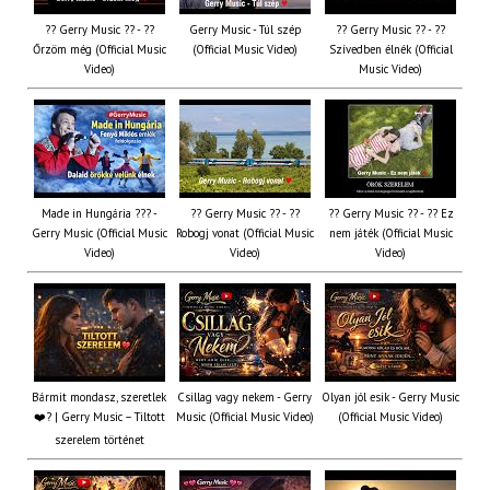
?? Gerry Music ?? - ??
Gerry Music - Túl szép
?? Gerry Music ?? - ??
Őrzöm még (Official Music
(Official Music Video)
Szívedben élnék (Official
Video)
Music Video)
Made in Hungária ??? -
?? Gerry Music ?? - ??
?? Gerry Music ?? - ?? Ez
Gerry Music (Official Music
Robogj vonat (Official Music
nem játék (Official Music
Video)
Video)
Video)
Bármit mondasz, szeretlek
Csillag vagy nekem - Gerry
Olyan jól esik - Gerry Music
❤️‍? | Gerry Music – Tiltott
Music (Official Music Video)
(Official Music Video)
szerelem történet