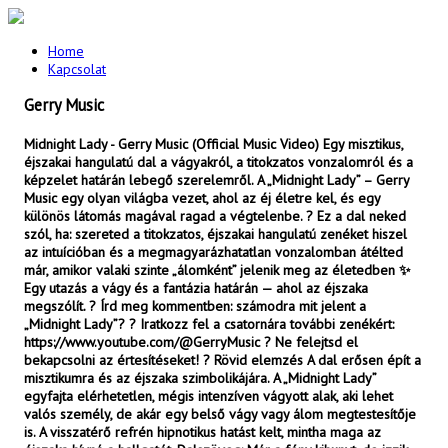
Home
Kapcsolat
Gerry Music
Midnight Lady - Gerry Music (Official Music Video) Egy misztikus,
éjszakai hangulatú dal a vágyakról, a titokzatos vonzalomról és a
képzelet határán lebegő szerelemről. A „Midnight Lady” – Gerry
Music egy olyan világba vezet, ahol az éj életre kel, és egy
különös látomás magával ragad a végtelenbe. ? Ez a dal neked
szól, ha: szereted a titokzatos, éjszakai hangulatú zenéket hiszel
az intuícióban és a megmagyarázhatatlan vonzalomban átélted
már, amikor valaki szinte „álomként” jelenik meg az életedben ✨
Egy utazás a vágy és a fantázia határán — ahol az éjszaka
megszólít. ? Írd meg kommentben: számodra mit jelent a
„Midnight Lady”? ? Iratkozz fel a csatornára további zenékért:
https://www.youtube.com/@GerryMusic ? Ne felejtsd el
bekapcsolni az értesítéseket! ? Rövid elemzés A dal erősen épít a
misztikumra és az éjszaka szimbolikájára. A „Midnight Lady”
egyfajta elérhetetlen, mégis intenzíven vágyott alak, aki lehet
valós személy, de akár egy belső vágy vagy álom megtestesítője
is. A visszatérő refrén hipnotikus hatást kelt, mintha maga az