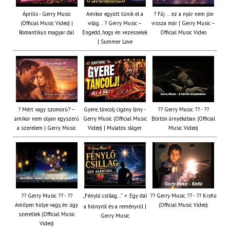
Április - Gerry Music
Amikor együtt tűnik el a
? Fáj … ez a nyár nem jön
(Official Music Video) |
világ... ? Gerry Music –
vissza már | Gerry Music –
Romantikus magyar dal
Engedd, hogy én vezesselek
Official Music Video
| Summer Love
? Mért vagy szomorú? –
Gyere, táncolj cigány lány -
?? Gerry Music ?? - ??
amikor nem olyan egyszerű
Gerry Music (Official Music
Börtön árnyékában (Official
a szerelem | Gerry Music
Video) | Mulatós sláger
Music Video)
?? Gerry Music ?? - ??
„Fénylő csillag…” ⭐ Egy dal
?? Gerry Music ?? - ?? Kisfiú
Amilyen hülye vagy, én úgy
(Official Music Video)
a hiányról és a reményről |
szeretlek (Official Music
Gerry Music
Video)