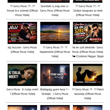
?? Gerry Music ?? - ??
Szeretlek is, meg nem is -
?? Gerry Music ?? - ??
Húnyd le a szemed (Official
Gerry Musc (Official Music
Szóljon hangosan az ének
Music Video)
Video)
(Official Music Video)
Jöjj hozzám - Gerry Music
?? Gerry Music ?? - ??
Ha én szél lehetnék - Gerry
(Official Music Video)
Naplemente (Official Music
Music (Official Music Video)
Video)
?️❤️ Érzelmes Magyar Sláger
Gerry Music - Ki tudja, miért
Boldogság, gyere haza ? –
?? Gerry Music ?? - ?? Pedró
? (Official Music Video)
Vártalak… | Gerry Music
kocsmája (Official Music
(Official Video)
Video)