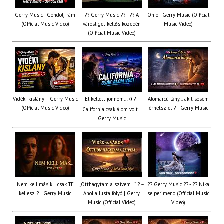
Gerry Music - Gondolj rám
?? Gerry Music ?? - ?? A
Ohio - Gerry Music (Official
(Official Music Video)
városliget kellős közepén
Music Video)
(Official Music Video)
Vidéki kislány – Gerry Music
El kellett jönnöm… ✈️? |
Álomarcú lány… akit sosem
(Official Music Video)
érhetsz el ? | Gerry Music
California csak álom volt |
Gerry Music
Nem kell másik… csak TE
„Otthagytam a szívem…” ? –
?? Gerry Music ?? - ?? Nika
kellesz ? | Gerry Music
Ahol a lusta folyó | Gerry
se perimeno (Official Music
Music (Official Video)
Video)