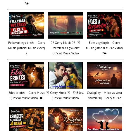
?☀️
Felkavart egy érzés – Gerry
?? Gerry Music ?? - ??
Édes a gyönyör – Gerry
Music (Official Music Video)
Szerelem és gyűlölet
Music (Official Music Video)
⚡
(Official Music Video)
?❤️
Édes érintés – Gerry Music
?? Gerry Music ?? - ?? Búcsú
Csalogány – Mikor az árva
(Official Music Video) ❤️
(Official Music Video)
szívem fáj | Gerry Music