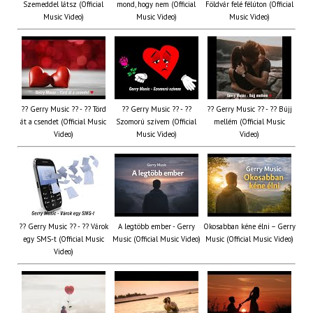
Szemeddel látsz (Official
mond, hogy nem (Official
Földvár felé félúton (Official
Music Video)
Music Video)
Music Video)
?? Gerry Music ?? - ?? Törd
?? Gerry Music ?? - ??
?? Gerry Music ?? - ?? Bújj
át a csendet (Official Music
Szomorú szívem (Official
mellém (Official Music
Video)
Music Video)
Video)
?? Gerry Music ?? - ?? Várok
A legtöbb ember - Gerry
Okosabban kéne élni – Gerry
egy SMS-t (Official Music
Music (Official Music Video)
Music (Official Music Video)
Video)