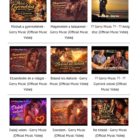
Múlnak a gyermekévek -
Megemelem a kalapomat -
?? Gerry Music ?? - ?? Amíg
Gerry Music (Official Music
Gerry Music (Official Music
élsz (Official Music Video)
Video)
Video)
Elcserélném én a világot -
Bolond kis életünk - Gerry
?? Gerry Music ?? - ??
Gerry Music (Official Music
Music (Official Music Video)
Gyerünk srácok (Official
Video)
Music Video)
Dalolj velem - Gerry Music
Szerelem - Gerry Music
Ne titkold - Gerry Music
(Official Music Video)
(Official Music Video)
(Official Music Video)