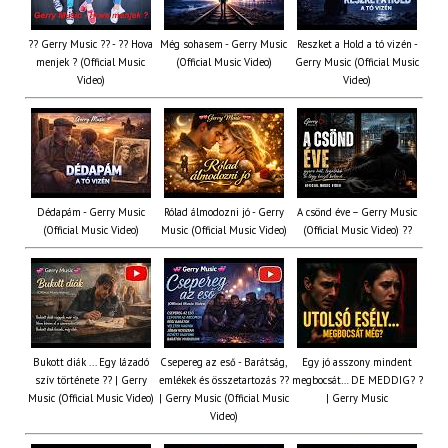
?? Gerry Music ?? - ?? Hova
Még sohasem - Gerry Music
Reszket a Hold a tó vizén -
menjek ? (Official Music
(Official Music Video)
Gerry Music (Official Music
Video)
Video)
Dédapám - Gerry Music
Rólad álmodozni jó - Gerry
A csönd éve – Gerry Music
(Official Music Video)
Music (Official Music Video)
(Official Music Video) ??
Bukott diák ... Egy lázadó
Csepereg az eső - Barátság,
Egy jó asszony mindent
szív története ?? | Gerry
emlékek és összetartozás ?️?
megbocsát… DE MEDDIG? ?
Music (Official Music Video)
| Gerry Music (Official Music
| Gerry Music
Video)