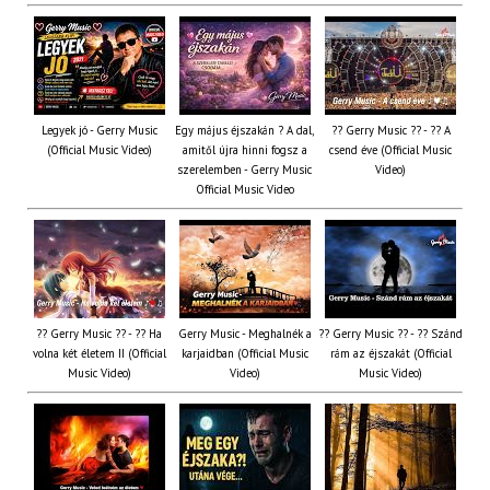
Legyek jó - Gerry Music
Egy május éjszakán ? A dal,
?? Gerry Music ?? - ?? A
(Official Music Video)
amitől újra hinni fogsz a
csend éve (Official Music
szerelemben - Gerry Music
Video)
Official Music Video
?? Gerry Music ?? - ?? Ha
Gerry Music - Meghalnék a
?? Gerry Music ?? - ?? Szánd
volna két életem II (Official
karjaidban (Official Music
rám az éjszakát (Official
Music Video)
Video)
Music Video)