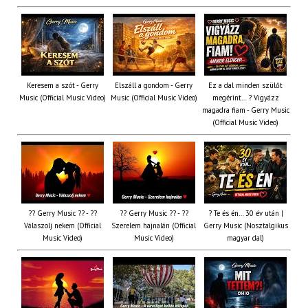
Keresem a szót - Gerry
Elszáll a gondom - Gerry
Ez a dal minden szülőt
Music (Official Music Video)
Music (Official Music Video)
megérint… ? Vigyázz
magadra fiam - Gerry Music
(Official Music Video)
?? Gerry Music ?? - ??
?? Gerry Music ?? - ??
? Te és én… 30 év után |
Válaszolj nekem (Official
Szerelem hajnalán (Official
Gerry Music (Nosztalgikus
Music Video)
Music Video)
magyar dal)