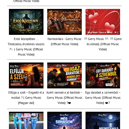
Official Music Video
Erdő közepében ...
Harmonikás - Gerry Music
?? Gerry Music ?? - ?? Gyere
Titokzatos, érzelmes utazás
(Official Music Video)
és álmodj (Official Music
?✨ | Gerry Music (Official
Video)
Music Video)
Elfújja a szél – Engedd el a
Azért vannak a jó barátok –
Egy darabot a szívemből –
múltat ? | Gerry Music
Gerry Music (Official Music
Gerry Music (Official Music
(Magyar dal)
Video) ?❤️
Video) ❤️?