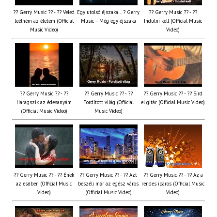
?? Gerry Music ?? - ?? Veled
Egy utolsó éjszaka… ? Gerry
?? Gerry Music ?? - ??
leélném az életem (Official
Music – Még egy éjszaka
Indulni kell (Official Music
Music Video)
Video)
?? Gerry Music ?? - ??
?? Gerry Music ?? - ??
?? Gerry Music ?? - ?? Sírd
Haragszik az édesanyám
Fordított világ (Official
el gitár (Official Music Video)
(Official Music Video)
Music Video)
?? Gerry Music ?? - ?? Ének
?? Gerry Music ?? - ?? Azt
?? Gerry Music ?? - ?? Az a
az esőben (Official Music
beszéli már az egész város
rendes iparos (Official Music
Video)
(Official Music Video)
Video)