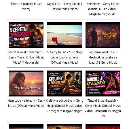
Tábortűz (Official Music
vagyok ?✨ – Gerry Music |
szerettem - Gerry Music
Video)
Official Music Video
(Official Music Video) |
Megható magyar dal
Szeretni valakit valamiért –
?? Gerry Music ?? - ?? Nagy
Rég várok valakire ? –
Gerry Music (Official Music
baj van, hol a szívem
Megtalálom valaha az
Video) ? Magyar dal
(Official Music Video)
igazit? | Gerry Music
Nem tudlak elfeledni - Gerry
Kislány a zongoránál - Gerry
Táncold át az éjszakát -
Music (Official Music Video)
Music (Official Music Video)
Gerry Music (Official Music
?? Megható magyar sláger
Video) | Romantikus Magyar
Dal