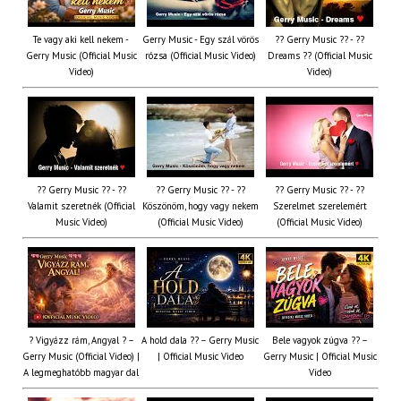
Te vagy aki kell nekem -
Gerry Music - Egy szál vörös
?? Gerry Music ?? - ??
Gerry Music (Official Music
rózsa (Official Music Video)
Dreams ?? (Official Music
Video)
Video)
?? Gerry Music ?? - ??
?? Gerry Music ?? - ??
?? Gerry Music ?? - ??
Valamit szeretnék (Official
Köszönöm, hogy vagy nekem
Szerelmet szerelemért
Music Video)
(Official Music Video)
(Official Music Video)
? Vigyázz rám, Angyal ? –
A hold dala ?? – Gerry Music
Bele vagyok zúgva ?? –
Gerry Music (Official Video) |
| Official Music Video
Gerry Music | Official Music
A legmeghatóbb magyar dal
Video