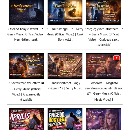
? Mondd hány éjszakát… ? –
? Elmúlt az éjjel… ? – Gerry
? Még egyszer láthatnám… ?
Gerry Music (Official Video) |
Music (Official Video) | Csak
– Gerry Music (Official
Nem értheti senki
álom voltál
Video) | Csak egy szó…
„szeretlek”
? Szerelemre születtem ❤️
Banális történet… vagy
Homokóra ... Megható
mégsem? ? | Gerry Music
szerelmes dal az elmúlásról
– Gerry Music (Official
⏳? | Gerry Music (Official
Video) | A szenvedély
éjszakája
Music Video) |