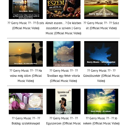
?? Gerry Music ?? - ?? Érzés
Almát eszem… ? De közben
?? Gerry Music ?? - ?? Száz
(Official Music Video)
összetört a szívem | Gerry
út (Official Music Video)
Music (Official Music Video)
?? Gerry Music ?? - ?? Ha
?? Gerry Music ?? - ??
?? Gerry Music ?? - ??
volna még időm (Official
Távolban egy fehér vitorla
Göncölszekér (Official Music
Music Video)
(Official Music Video)
Video)
?? Gerry Music ?? - ??
?? Gerry Music ?? - ??
?? Gerry Music ?? - ?? Jó
Boldog születésnapot
Egyszerűen (Official Music
nekem (Official Music Video)