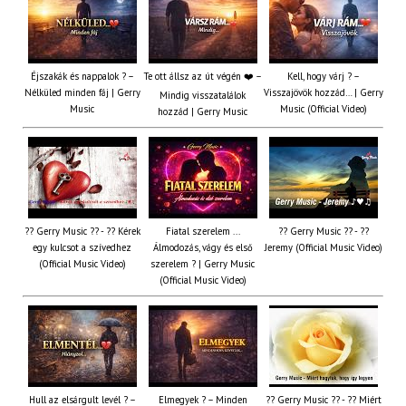
Éjszakák és nappalok ? –
Te ott állsz az út végén ❤️ –
Kell, hogy várj ? –
Nélküled minden fáj | Gerry
Visszajövök hozzád… | Gerry
Mindig visszatalálok
Music
Music (Official Video)
hozzád | Gerry Music
?? Gerry Music ?? - ?? Kérek
Fiatal szerelem ...
?? Gerry Music ?? - ??
egy kulcsot a szívedhez
Álmodozás, vágy és első
Jeremy (Official Music Video)
(Official Music Video)
szerelem ? | Gerry Music
(Official Music Video)
Hull az elsárgult levél ? –
Elmegyek ? – Minden
?? Gerry Music ?? - ?? Miért