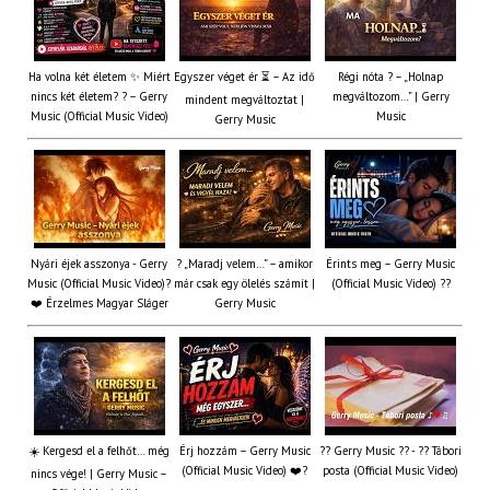
Ha volna két életem ✨ Miért
Egyszer véget ér ⏳ – Az idő
Régi nóta ? – „Holnap
nincs két életem? ? – Gerry
megváltozom…” | Gerry
mindent megváltoztat |
Music (Official Music Video)
Music
Gerry Music
Nyári éjek asszonya - Gerry
? „Maradj velem…” – amikor
Érints meg – Gerry Music
Music (Official Music Video)?
már csak egy ölelés számít |
(Official Music Video) ??
❤️ Érzelmes Magyar Sláger
Gerry Music
☀️ Kergesd el a felhőt… még
Érj hozzám – Gerry Music
?? Gerry Music ?? - ?? Tábori
(Official Music Video) ❤️?
posta (Official Music Video)
nincs vége! | Gerry Music –