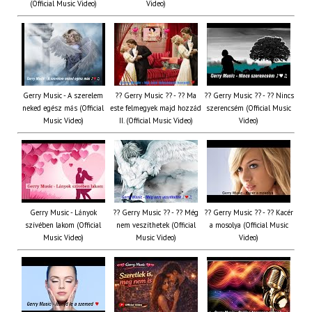
(Official Music Video)
Video)
Gerry Music - A szerelem
?? Gerry Music ?? - ?? Ma
?? Gerry Music ?? - ?? Nincs
neked egész más (Official
este felmegyek majd hozzád
szerencsém (Official Music
Music Video)
II. (Official Music Video)
Video)
Gerry Music - Lányok
?? Gerry Music ?? - ?? Még
?? Gerry Music ?? - ?? Kacér
szívében lakom (Official
nem veszíthetek (Official
a mosolya (Official Music
Music Video)
Music Video)
Video)