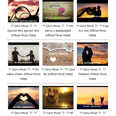
?? Gerry Music ?? - ??
?? Gerry Music ?? - ?? Mit
?? Gerry Music ?? - ?? Fújja
Egyszer fenn, egyszer lenn
akarsz a boldogságtól
el a szél (Official Music
(Official Music Video)
(Official Music Video)
Video)
?? Gerry Music ?? - ?? Ne
?? Gerry Music ?? - ?? I Love
?? Gerry Music ?? - ??
rohanj előlem (Official Music
You (Official Music Video)
Titkoltam (Official Music
Video)
Video)
?? Gerry Music ?? - ??
?? Gerry Music ?? - ?? Ne
?? Gerry Music ?? - ??