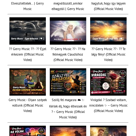
Elvesztettelek… | Gerry
megváltozott, amikor
hagytuk, hogy így legyen
Music
elhagytál | Gerry Music
(Official Music Video)
?? Gerry Music ?? - ?? Éjjel
?? Gerry Music ?? - ?? Ha
?? Gerry Music ?? - ?? Te
érkezem (Official Music
felmegyek Claudiához
légy fény! (Official Music
Video)
(Official Music Video)
Video)
Gerry Music - Olyan szépek
Szállj fel magasra ☁️ ✨
Virágdal ? Szabad voltam,
voltunk (Official Music
nincstelen ✨ – Gerry Music
Kérlek élj, hogy élhessek én
Video)
(Official Music Video)
? – Gerry Music (Official
Music Video)