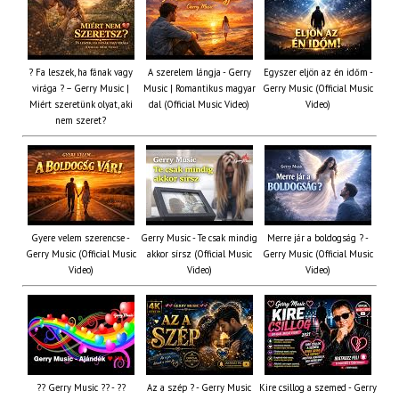
? Fa leszek, ha fának vagy
A szerelem lángja - Gerry
Egyszer eljön az én időm -
virága ? – Gerry Music |
Music | Romantikus magyar
Gerry Music (Official Music
Miért szeretünk olyat, aki
dal (Official Music Video)
Video)
nem szeret?
Gyere velem szerencse -
Gerry Music - Te csak mindig
Merre jár a boldogság ? -
Gerry Music (Official Music
akkor sírsz (Official Music
Gerry Music (Official Music
Video)
Video)
Video)
?? Gerry Music ?? - ??
Az a szép ? - Gerry Music
Kire csillog a szemed - Gerry