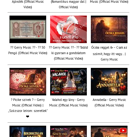
Ajándék (Official Music
(Romantikus magyar dal |
Music (Official Music Video)
Video)
Official Video)
?? Gerry Music ?? - ?? 50
?? Gerry Music ?? - ?? Találd
Ócska reggel ☕ – Csak az
Pengő (Official Music Video)
ki gyorsan a gondolatom
számít, hogy itt vagy… |
(Official Music Video)
Gerry Music
? Picike szívek ? – Gerry
Valahol egy lány - Gerry
Annabella - Gerry Music
Music (Official Video) |
Music (Official Music Video)
(Official Music Video)
„Százszor leírom: szeretlek”
❤️