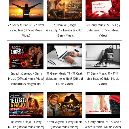
?? Gerry Music ?? - ?? Nézz
? „Nem kell, hogy
?? Gerry Music ?? - ?? Egy
az ég felé (Official Music
válaszolj…” – Levél a távolból
buta levél (Official Music
Video)
| Gerry Music
Video)
Engedj közelebb - Gerry
?? Gerry Music ?? - ?? Csak
?? Gerry Music ?? - ?? Ki
Music (Official Music Video)
dolgozni ne kelljen! (Official
visz haza (Official Music
| Romantikus magyar dal ?
Music Video)
Video)
Te leszel a hajó – Gerry
Érted vagyok - Gerry Music
?? Gerry Music ?? - ?? Add a
Music (Official Music Video)
(Official Music Video)
kezed (Official Music Video)