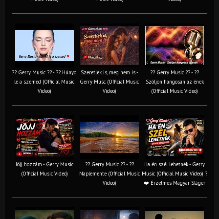
?? Gerry Music ?? - ?? Húnyd
Szeretlek is, meg nem is -
?? Gerry Music ?? - ??
le a szemed (Official Music
Gerry Musc (Official Music
Szóljon hangosan az ének
Video)
Video)
(Official Music Video)
Jöjj hozzám - Gerry Music
?? Gerry Music ?? - ??
Ha én szél lehetnék - Gerry
(Official Music Video)
Naplemente (Official Music
Music (Official Music Video) ?️
Video)
❤️ Érzelmes Magyar Sláger