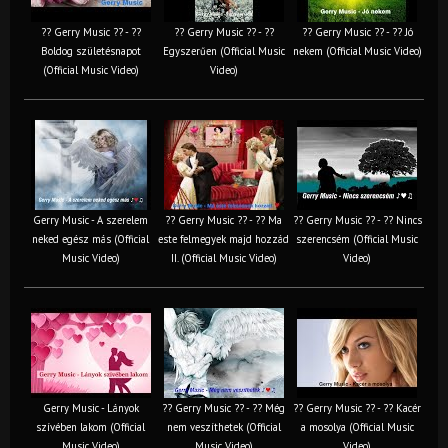
?? Gerry Music ?? - ??
?? Gerry Music ?? - ??
?? Gerry Music ?? - ?? Jó
Boldog születésnapot
Egyszerűen (Official Music
nekem (Official Music Video)
(Official Music Video)
Video)
Gerry Music - A szerelem
?? Gerry Music ?? - ?? Ma
?? Gerry Music ?? - ?? Nincs
neked egész más (Official
este felmegyek majd hozzád
szerencsém (Official Music
Music Video)
II. (Official Music Video)
Video)
Gerry Music - Lányok
?? Gerry Music ?? - ?? Még
?? Gerry Music ?? - ?? Kacér
szívében lakom (Official
nem veszíthetek (Official
a mosolya (Official Music
Music Video)
Music Video)
Video)