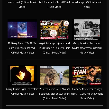
nem szeret (Official Music
tudok élni nélküled (Official
veled a nyár (Official Music
Video)
Music Video)
Video)
?? Gerry Music ?? - ?? Ma
Véget ért a nyár ☀️ A strand
Gerry Music - Nem lehet
este felmegyek hozzád
is üres már ? – Gerry Music
boldogságot venni (Official
(Official Music Video)
(Official Music Video)
Music Video)
Gerry Music - Igazi szerelem
?? Gerry Music ?? - ?? Nehéz
Fiam ?‍? Az életem te vagy
(Official Music Video)
a boldogságtól búcsút venni
fiam... - Gerry Music (Official
(Official Music Video)
Music Video)