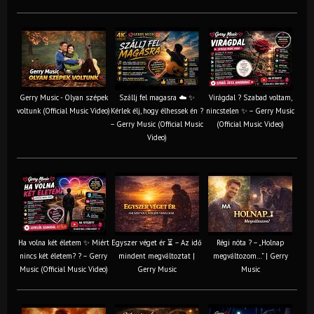
Gerry Music - Olyan szépek
Szállj fel magasra ☁️ ✨
Virágdal ? Szabad voltam,
voltunk (Official Music Video)
Kérlek élj, hogy élhessek én ?
nincstelen ✨ – Gerry Music
– Gerry Music (Official Music
(Official Music Video)
Video)
Ha volna két életem ✨ Miért
Egyszer véget ér ⏳ – Az idő
Régi nóta ? – „Holnap
nincs két életem? ? – Gerry
mindent megváltoztat |
megváltozom…” | Gerry
Music (Official Music Video)
Gerry Music
Music