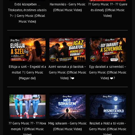
Erdő közepében ...
Harmonikás - Gerry Music
?? Gerry Music ?? - ?? Gyere
Titokzatos, érzelmes utazás
(Official Music Video)
és álmodj (Official Music
?✨ | Gerry Music (Official
Video)
Music Video)
Elfújja a szél – Engedd el a
Azért vannak a jó barátok –
Egy darabot a szívemből –
múltat ? | Gerry Music
Gerry Music (Official Music
Gerry Music (Official Music
(Magyar dal)
Video) ?❤️
Video) ❤️?
?? Gerry Music ?? - ?? Hova
Még sohasem - Gerry Music
Reszket a Hold a tó vizén -
menjek ? (Official Music
(Official Music Video)
Gerry Music (Official Music
Video)
Video)