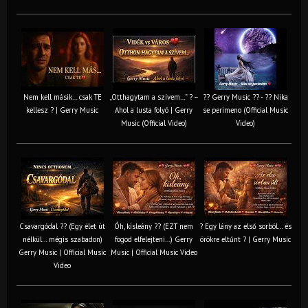
Nem kell másik… csak TE
„Otthagytam a szívem…” ? –
?? Gerry Music ?? - ?? Nika
kellesz ? | Gerry Music
Ahol a lusta folyó | Gerry
se perimeno (Official Music
Music (Official Video)
Video)
Csavargódal ?? (Egy élet út
Óh, kisleány ?? (EZT nem
? Egy lány az első sorból… és
nélkül… mégis szabadon)
fogod elfelejteni…) Gerry
örökre eltűnt ? | Gerry Music
Gerry Music | Official Music
Music | Official Music Video
Video