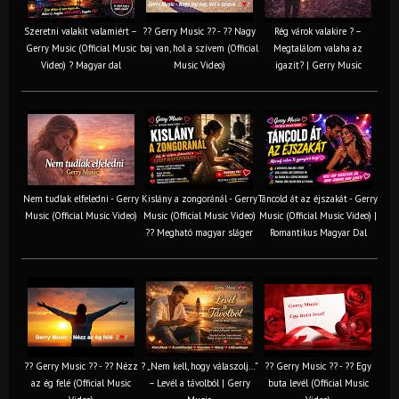
Szeretni valakit valamiért –
?? Gerry Music ?? - ?? Nagy
Rég várok valakire ? –
Gerry Music (Official Music
baj van, hol a szívem (Official
Megtalálom valaha az
Video) ? Magyar dal
Music Video)
igazit? | Gerry Music
Nem tudlak elfeledni - Gerry
Kislány a zongoránál - Gerry
Táncold át az éjszakát - Gerry
Music (Official Music Video)
Music (Official Music Video)
Music (Official Music Video) |
?? Megható magyar sláger
Romantikus Magyar Dal
?? Gerry Music ?? - ?? Nézz
? „Nem kell, hogy válaszolj…”
?? Gerry Music ?? - ?? Egy
az ég felé (Official Music
– Levél a távolból | Gerry
buta levél (Official Music