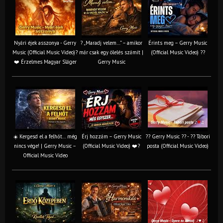
Nyári éjek asszonya - Gerry
? „Maradj velem…” – amikor
Érints meg – Gerry Music
Music (Official Music Video)?
már csak egy ölelés számít |
(Official Music Video) ??
❤️ Érzelmes Magyar Sláger
Gerry Music
☀️ Kergesd el a felhőt… még
Érj hozzám – Gerry Music
?? Gerry Music ?? - ?? Tábori
nincs vége! | Gerry Music –
(Official Music Video) ❤️?
posta (Official Music Video)
Official Music Video