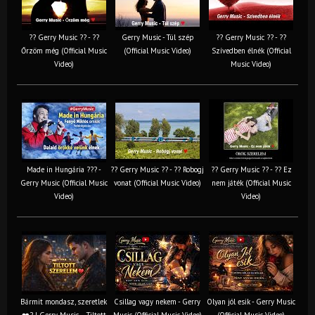
?? Gerry Music ?? - ??
Gerry Music - Túl szép
?? Gerry Music ?? - ??
Őrzöm még (Official Music
(Official Music Video)
Szívedben élnék (Official
Video)
Music Video)
Made in Hungária ??? -
?? Gerry Music ?? - ?? Robogj
?? Gerry Music ?? - ?? Ez
Gerry Music (Official Music
vonat (Official Music Video)
nem játék (Official Music
Video)
Video)
Bármit mondasz, szeretlek
Csillag vagy nekem - Gerry
Olyan jól esik - Gerry Music
❤️‍? | Gerry Music – Tiltott
Music (Official Music Video)
(Official Music Video)