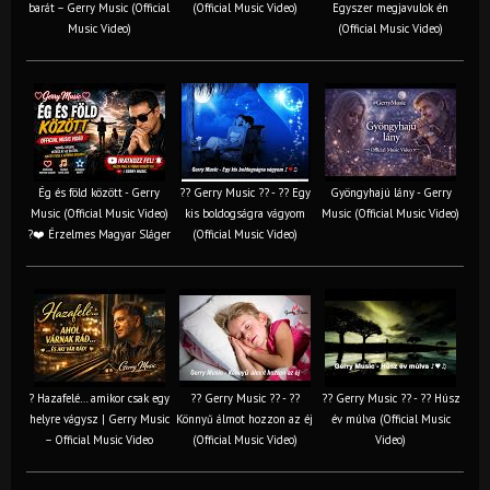
barát – Gerry Music (Official
(Official Music Video)
Egyszer megjavulok én
Music Video)
(Official Music Video)
Ég és föld között - Gerry
?? Gerry Music ?? - ?? Egy
Gyöngyhajú lány - Gerry
Music (Official Music Video)
kis boldogságra vágyom
Music (Official Music Video)
?❤️ Érzelmes Magyar Sláger
(Official Music Video)
? Hazafelé… amikor csak egy
?? Gerry Music ?? - ??
?? Gerry Music ?? - ?? Húsz
helyre vágysz | Gerry Music
Könnyű álmot hozzon az éj
év múlva (Official Music
– Official Music Video
(Official Music Video)
Video)