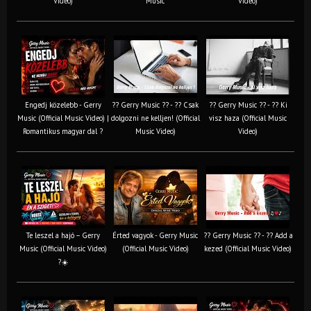
Video)
Music
Video)
Engedj közelebb - Gerry
?? Gerry Music ?? - ?? Csak
?? Gerry Music ?? - ?? Ki
Music (Official Music Video) |
dolgozni ne kelljen! (Official
visz haza (Official Music
Romantikus magyar dal ?
Music Video)
Video)
Te leszel a hajó – Gerry
Érted vagyok - Gerry Music
?? Gerry Music ?? - ?? Add a
Music (Official Music Video)
(Official Music Video)
kezed (Official Music Video)
?☀️