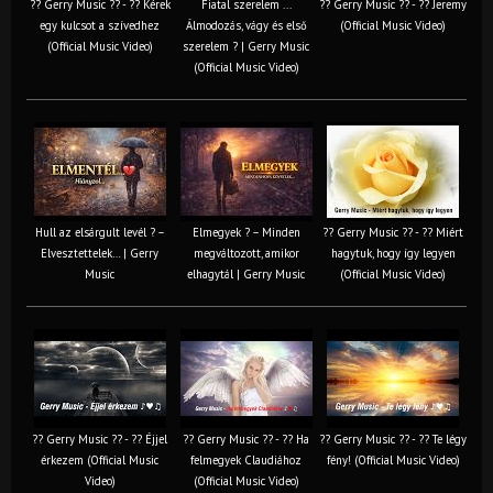
?? Gerry Music ?? - ?? Kérek
Fiatal szerelem ...
?? Gerry Music ?? - ?? Jeremy
egy kulcsot a szívedhez
Álmodozás, vágy és első
(Official Music Video)
(Official Music Video)
szerelem ? | Gerry Music
(Official Music Video)
Hull az elsárgult levél ? –
Elmegyek ? – Minden
?? Gerry Music ?? - ?? Miért
Elvesztettelek… | Gerry
megváltozott, amikor
hagytuk, hogy így legyen
Music
elhagytál | Gerry Music
(Official Music Video)
?? Gerry Music ?? - ?? Éjjel
?? Gerry Music ?? - ?? Ha
?? Gerry Music ?? - ?? Te légy
érkezem (Official Music
felmegyek Claudiához
fény! (Official Music Video)
Video)
(Official Music Video)