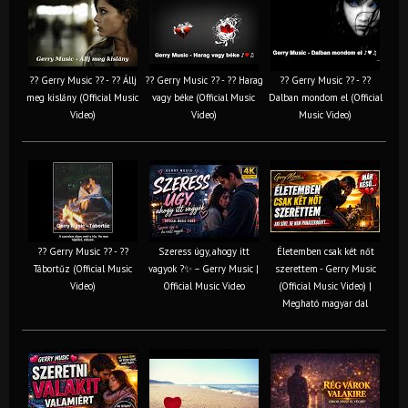
?? Gerry Music ?? - ?? Állj
?? Gerry Music ?? - ?? Harag
?? Gerry Music ?? - ??
meg kislány (Official Music
vagy béke (Official Music
Dalban mondom el (Official
Video)
Video)
Music Video)
?? Gerry Music ?? - ??
Szeress úgy, ahogy itt
Életemben csak két nőt
Tábortűz (Official Music
vagyok ?✨ – Gerry Music |
szerettem - Gerry Music
Video)
Official Music Video
(Official Music Video) |
Megható magyar dal