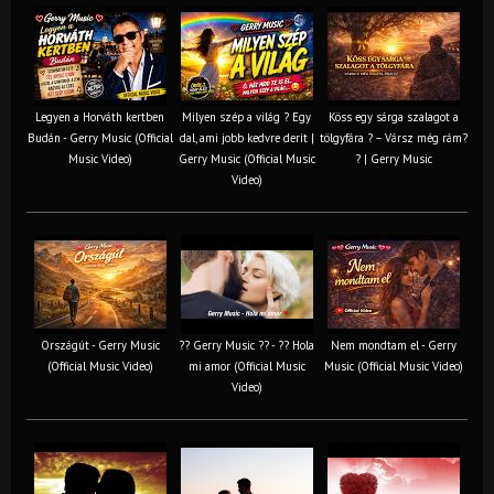
Legyen a Horváth kertben
Milyen szép a világ ? Egy
Köss egy sárga szalagot a
Budán - Gerry Music (Official
dal, ami jobb kedvre derít |
tölgyfára ?️ – Vársz még rám?
Music Video)
Gerry Music (Official Music
? | Gerry Music
Video)
Országút - Gerry Music
?? Gerry Music ?? - ?? Hola
Nem mondtam el - Gerry
(Official Music Video)
mi amor (Official Music
Music (Official Music Video)
Video)