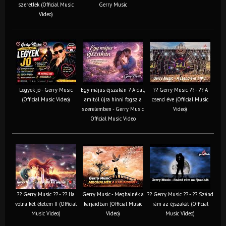
szeretlek (Official Music
Gerry Music
Video)
Legyek jó - Gerry Music
Egy május éjszakán ? A dal,
?? Gerry Music ?? - ?? A
(Official Music Video)
amitől újra hinni fogsz a
csend éve (Official Music
szerelemben - Gerry Music
Video)
Official Music Video
?? Gerry Music ?? - ?? Ha
Gerry Music - Meghalnék a
?? Gerry Music ?? - ?? Szánd
volna két életem II (Official
karjaidban (Official Music
rám az éjszakát (Official
Music Video)
Video)
Music Video)