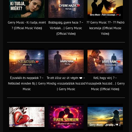
Gerry Music - Ki tudja, miért
Boldogság, gyere haza ? –
?? Gerry Music ?? - ?? Pedró
? (Official Music Video)
Vártalak… | Gerry Music
kocsmája (Official Music
(Official Video)
Video)
Éjszakák és nappalok ? –
Te ott állsz az út végén ❤️ –
Kell, hogy várj ? –
Nélküled minden fáj | Gerry
Mindig visszatalálok hozzád
Visszajövök hozzád… | Gerry
Music
| Gerry Music
Music (Official Video)