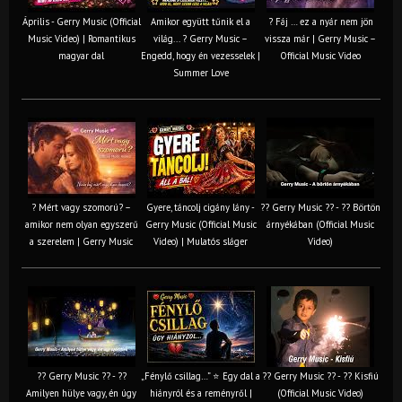
Április - Gerry Music (Official
Amikor együtt tűnik el a
? Fáj … ez a nyár nem jön
Music Video) | Romantikus
világ... ? Gerry Music –
vissza már | Gerry Music –
magyar dal
Engedd, hogy én vezesselek |
Official Music Video
Summer Love
? Mért vagy szomorú? –
Gyere, táncolj cigány lány -
?? Gerry Music ?? - ?? Börtön
amikor nem olyan egyszerű
Gerry Music (Official Music
árnyékában (Official Music
a szerelem | Gerry Music
Video) | Mulatós sláger
Video)
?? Gerry Music ?? - ??
„Fénylő csillag…” ⭐ Egy dal a
?? Gerry Music ?? - ?? Kisfiú
Amilyen hülye vagy, én úgy
hiányról és a reményről |
(Official Music Video)