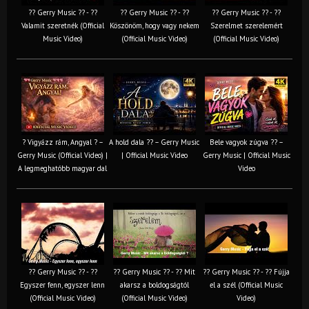
?? Gerry Music ?? - ??
?? Gerry Music ?? - ??
?? Gerry Music ?? - ??
Valamit szeretnék (Official
Köszönöm, hogy vagy nekem
Szerelmet szerelemért
Music Video)
(Official Music Video)
(Official Music Video)
? Vigyázz rám, Angyal ? –
A hold dala ?? – Gerry Music
Bele vagyok zúgva ?? –
Gerry Music (Official Video) |
| Official Music Video
Gerry Music | Official Music
A legmeghatóbb magyar dal
Video
?? Gerry Music ?? - ??
?? Gerry Music ?? - ?? Mit
?? Gerry Music ?? - ?? Fújja
Egyszer fenn, egyszer lenn
akarsz a boldogságtól
el a szél (Official Music
(Official Music Video)
(Official Music Video)
Video)