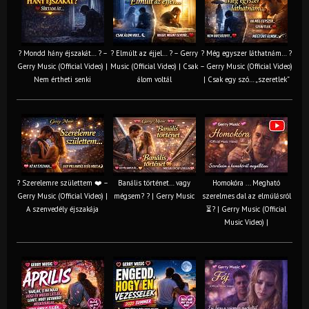
? Mondd hány éjszakát… ? –
? Elmúlt az éjjel… ? – Gerry
? Még egyszer láthatnám… ?
Gerry Music (Official Video) |
Music (Official Video) | Csak
– Gerry Music (Official Video)
Nem értheti senki
álom voltál
| Csak egy szó… „szeretlek”
? Szerelemre születtem ❤️ –
Banális történet… vagy
Homokóra ... Megható
Gerry Music (Official Video) |
mégsem? ? | Gerry Music
szerelmes dal az elmúlásról
A szenvedély éjszakája
⏳? | Gerry Music (Official
Music Video) |