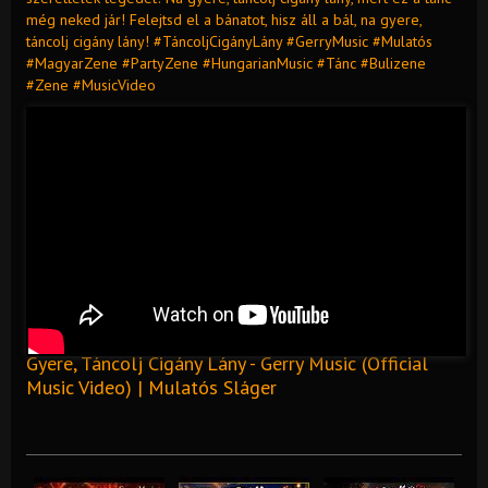
még neked jár! Felejtsd el a bánatot, hisz áll a bál, na gyere,
táncolj cigány lány! #TáncoljCigányLány #GerryMusic #Mulatós
#MagyarZene #PartyZene #HungarianMusic #Tánc #Bulizene
#Zene #MusicVideo
Gyere, Táncolj Cigány Lány - Gerry Music (Official
Music Video) | Mulatós Sláger