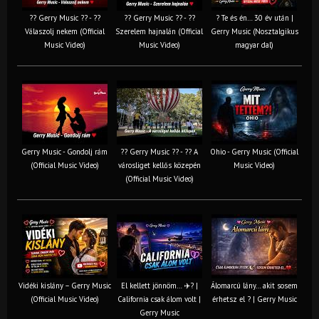
?? Gerry Music ?? - ??
?? Gerry Music ?? - ??
? Te és én… 30 év után |
Válaszolj nekem (Official
Szerelem hajnalán (Official
Gerry Music (Nosztalgikus
Music Video)
Music Video)
magyar dal)
Gerry Music - Gondolj rám
?? Gerry Music ?? - ?? A
Ohio - Gerry Music (Official
(Official Music Video)
városliget kellős közepén
Music Video)
(Official Music Video)
Vidéki kislány – Gerry Music
El kellett jönnöm… ✈️? |
Álomarcú lány… akit sosem
(Official Music Video)
California csak álom volt |
érhetsz el ? | Gerry Music
Gerry Music