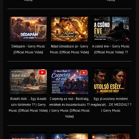
Dédapám - Gerry Music
Rólad álmodozni jó - Gerry
A csönd éve – Gerry Music
(Official Music Video)
Music (Official Music Video)
(Official Music Video) ??
Bukott diák ... Egy lázadó
Csepereg az eső - Barátság,
Egy jó asszony mindent
szív története ?? | Gerry
emlékek és összetartozás ?️?
megbocsát… DE MEDDIG? ?
Music (Official Music Video)
| Gerry Music (Official Music
| Gerry Music
Video)