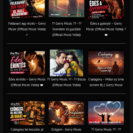
Felkavart egy érzés – Gerry
?? Gerry Music ?? - ??
Édes a gyönyör – Gerry
Music (Official Music Video)
Szerelem és gyűlölet
Music (Official Music Video) ?
⚡
(Official Music Video)
❤️
Édes érintés – Gerry Music
?? Gerry Music ?? - ?? Búcsú
Csalogány – Mikor az árva
(Official Music Video) ❤️
(Official Music Video)
szívem fáj | Gerry Music
Csöngess be hozzám, jó
Drágám - Gerry Music
?? Gerry Music ?? - ??