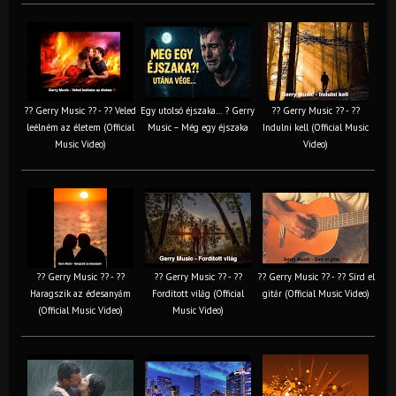
?? Gerry Music ?? - ?? Veled
Egy utolsó éjszaka… ? Gerry
?? Gerry Music ?? - ??
leélném az életem (Official
Music – Még egy éjszaka
Indulni kell (Official Music
Music Video)
Video)
?? Gerry Music ?? - ??
?? Gerry Music ?? - ??
?? Gerry Music ?? - ?? Sírd el
Haragszik az édesanyám
Fordított világ (Official
gitár (Official Music Video)
(Official Music Video)
Music Video)