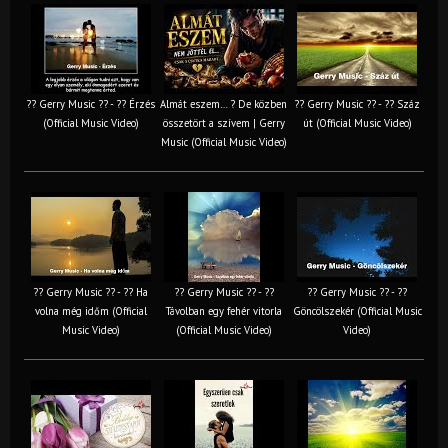
?? Gerry Music ?? - ?? Érzés
Almát eszem… ? De közben
?? Gerry Music ?? - ?? Száz
(Official Music Video)
összetört a szívem | Gerry
út (Official Music Video)
Music (Official Music Video)
?? Gerry Music ?? - ?? Ha
?? Gerry Music ?? - ??
?? Gerry Music ?? - ??
volna még időm (Official
Távolban egy fehér vitorla
Göncölszekér (Official Music
Music Video)
(Official Music Video)
Video)