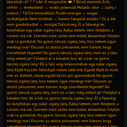
táncolnál rá? ? ? Like & megosztás ❤️ ? Rövid elemzés Erős
refrén → énekelhető → virális potenciál Mulatós vibe → party /
esküvő / TikTok kompatibilis Pozitív energia → magas
újrahallgatás Nem történet → hanem hangulat eladás ? Ez a dal
nem gondolkodtat → mozgat Dalszöveg: Él a faluvégi kis
kunyhóban egy sukár cigány lány, Rabja lettem, nem felejtem, a
szívem reá vár. Szeretni mást azóta nem tudok, álmaimban folyton
csak rá gondolok. Na gyere, táncolj cigány lány, hisz nekem úgyis
mindegy már! Eliszom az utolsó pénzemet, nem bánom, hogy
szerettelek tégedet! Na gyere, táncolj cigány lány, mert ez a tánc
még neked jár! Felejtsd el a bánatot, hisz áll a bál, na gyere,
táncolj cigány lány! Élt a falú végi kiskocsmában egy sukár cigány
lány Eljött hozzám feleségül velem lakik már Együtt éljük le most
már az életünk, várjuk együtt közös pici gyermekünk Na gyere,
táncolj cigány lány, hisz nekem úgyis mindegy már! Eliszom az
utolsó pénzemet, nem bánom, hogy szerettelek tégedet! Na
gyere, táncolj cigány lány, mert ez a tánc még neked jár! Felejtsd a
bánatot, hisz áll a bál, na gyere, táncolj cigány lány! Él a faluvégi
kis kunyhóban egy sukár cigány lány, Rabja lettem, nem felejtem, a
szívem reá vár. Szeretni mást azóta nem tudok, álmaimban folyton
csak rá gondolok. Na gyere, táncolj cigány lány, hisz nekem úgyis
mindegy már! Eliszom az utolsó pénzemet, nem bánom, hogy
szerettelek tégedet! Na gyere, táncolj cigány lány, mert ez a tánc