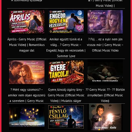
A szenvedély éjszakája
⏳? | Gerry Music (Official
Music Video) |
Április - Gerry Music (Official
Amikor együtt tűnik el a
? Fáj … ez a nyár nem jön
Music Video) | Romantikus
világ... ? Gerry Music –
vissza már | Gerry Music –
magyar dal
Engedd, hogy én vezesselek |
Official Music Video
Summer Love
? Mért vagy szomorú? –
Gyere, táncolj cigány lány -
?? Gerry Music ?? - ?? Börtön
amikor nem olyan egyszerű
Gerry Music (Official Music
árnyékában (Official Music
a szerelem | Gerry Music
Video) | Mulatós sláger
Video)