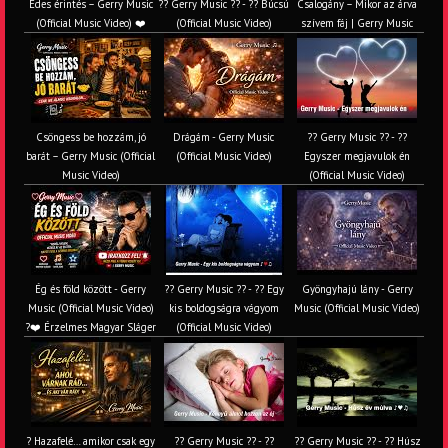
Édes érintés – Gerry Music
?? Gerry Music ?? - ?? Búcsú
Csalogány – Mikor az árva
(Official Music Video) ❤️
(Official Music Video)
szívem fáj | Gerry Music
Csöngess be hozzám, jó
Drágám - Gerry Music
?? Gerry Music ?? - ??
barát – Gerry Music (Official
(Official Music Video)
Egyszer megjavulok én
Music Video)
(Official Music Video)
Ég és föld között - Gerry
?? Gerry Music ?? - ?? Egy
Gyöngyhajú lány - Gerry
Music (Official Music Video)
kis boldogságra vágyom
Music (Official Music Video)
?❤️ Érzelmes Magyar Sláger
(Official Music Video)
? Hazafelé… amikor csak egy
?? Gerry Music ?? - ??
?? Gerry Music ?? - ?? Húsz