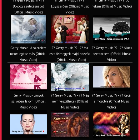
?? Gerry Music ?? - ??
?? Gerry Music ?? - ??
?? Gerry Music ?? - ?? Jó
Boldog születésnapot
Egyszerűen (Official Music
nekem (Official Music Video)
(Official Music Video)
Video)
Gerry Music - A szerelem
?? Gerry Music ?? - ?? Ma
?? Gerry Music ?? - ?? Nincs
neked egész más (Official
este felmegyek majd hozzád
szerencsém (Official Music
Music Video)
II. (Official Music Video)
Video)
Gerry Music - Lányok
?? Gerry Music ?? - ?? Még
?? Gerry Music ?? - ?? Kacér
szívében lakom (Official
nem veszíthetek (Official
a mosolya (Official Music
Music Video)
Music Video)
Video)