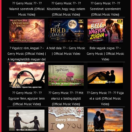
?? Gerry Music ?? - ??
?? Gerry Music ?? - ??
?? Gerry Music ?? - ??
Valamit szeretnék (Official
Köszönöm, hogy vagy nekem
Szerelmet szerelemért
Music Video)
(Official Music Video)
(Official Music Video)
? Vigyázz rám, Angyal ? –
A hold dala ?? – Gerry Music
Bele vagyok zúgva ?? –
Gerry Music (Official Video) |
| Official Music Video
Gerry Music | Official Music
A legmeghatóbb magyar dal
Video
?? Gerry Music ?? - ??
?? Gerry Music ?? - ?? Mit
?? Gerry Music ?? - ?? Fújja
Egyszer fenn, egyszer lenn
akarsz a boldogságtól
el a szél (Official Music
(Official Music Video)
(Official Music Video)
Video)