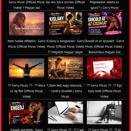
Gerry Music (Official Music
baj van, hol a szívem (Official
Megtalálom valaha az
Video) ? Magyar dal
Music Video)
igazit? | Gerry Music
Nem tudlak elfeledni - Gerry
Kislány a zongoránál - Gerry
Táncold át az éjszakát - Gerry
Music (Official Music Video)
Music (Official Music Video)
Music (Official Music Video) |
?? Megható magyar sláger
Romantikus Magyar Dal
?? Gerry Music ?? - ?? Nézz
? „Nem kell, hogy válaszolj…”
?? Gerry Music ?? - ?? Egy
az ég felé (Official Music
– Levél a távolból | Gerry
buta levél (Official Music
Video)
Music
Video)
Engedj közelebb - Gerry
?? Gerry Music ?? - ?? Csak
?? Gerry Music ?? - ?? Ki