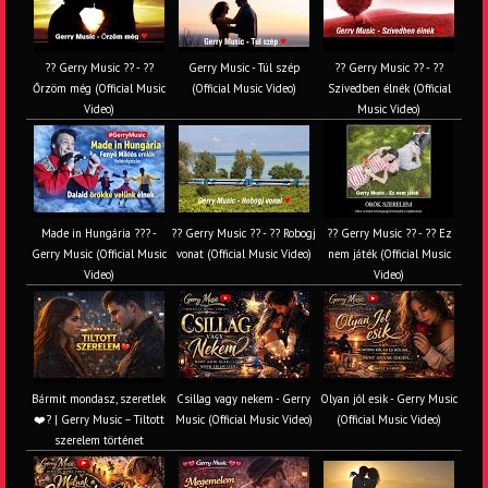
?? Gerry Music ?? - ??
Gerry Music - Túl szép
?? Gerry Music ?? - ??
Őrzöm még (Official Music
(Official Music Video)
Szívedben élnék (Official
Video)
Music Video)
Made in Hungária ??? -
?? Gerry Music ?? - ?? Robogj
?? Gerry Music ?? - ?? Ez
Gerry Music (Official Music
vonat (Official Music Video)
nem játék (Official Music
Video)
Video)
Bármit mondasz, szeretlek
Csillag vagy nekem - Gerry
Olyan jól esik - Gerry Music
❤️‍? | Gerry Music – Tiltott
Music (Official Music Video)
(Official Music Video)
szerelem történet