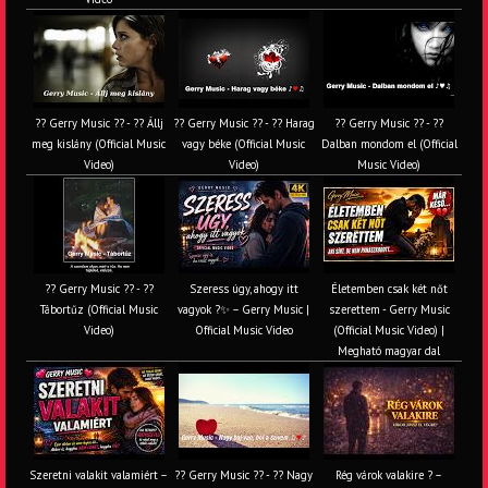
?? Gerry Music ?? - ?? Állj
?? Gerry Music ?? - ?? Harag
?? Gerry Music ?? - ??
meg kislány (Official Music
vagy béke (Official Music
Dalban mondom el (Official
Video)
Video)
Music Video)
?? Gerry Music ?? - ??
Szeress úgy, ahogy itt
Életemben csak két nőt
Tábortűz (Official Music
vagyok ?✨ – Gerry Music |
szerettem - Gerry Music
Video)
Official Music Video
(Official Music Video) |
Megható magyar dal
Szeretni valakit valamiért –
?? Gerry Music ?? - ?? Nagy
Rég várok valakire ? –