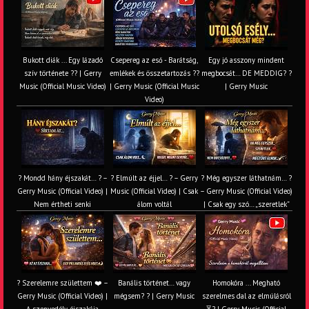
Bukott diák ... Egy lázadó
Csepereg az eső - Barátság,
Egy jó asszony mindent
szív története ?? | Gerry
emlékek és összetartozás ?️?
megbocsát… DE MEDDIG? ?
Music (Official Music Video)
| Gerry Music (Official Music
| Gerry Music
Video)
? Mondd hány éjszakát… ? –
? Elmúlt az éjjel… ? – Gerry
? Még egyszer láthatnám… ?
Gerry Music (Official Video) |
Music (Official Video) | Csak
– Gerry Music (Official Video)
Nem értheti senki
álom voltál
| Csak egy szó… „szeretlek”
? Szerelemre születtem ❤️ –
Banális történet… vagy
Homokóra ... Megható
Gerry Music (Official Video) |
mégsem? ? | Gerry Music
szerelmes dal az elmúlásról