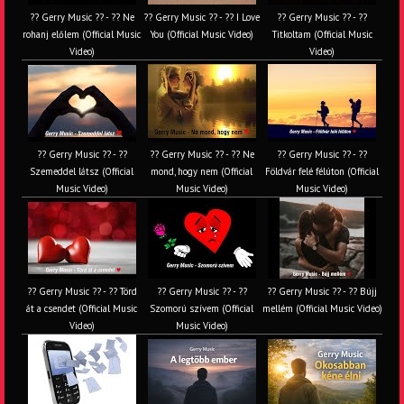
?? Gerry Music ?? - ?? Ne
?? Gerry Music ?? - ?? I Love
?? Gerry Music ?? - ??
rohanj előlem (Official Music
You (Official Music Video)
Titkoltam (Official Music
Video)
Video)
?? Gerry Music ?? - ??
?? Gerry Music ?? - ?? Ne
?? Gerry Music ?? - ??
Szemeddel látsz (Official
mond, hogy nem (Official
Földvár felé félúton (Official
Music Video)
Music Video)
Music Video)
?? Gerry Music ?? - ?? Törd
?? Gerry Music ?? - ??
?? Gerry Music ?? - ?? Bújj
át a csendet (Official Music
Szomorú szívem (Official
mellém (Official Music Video)
Video)
Music Video)