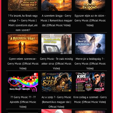
? Fa leszek, ha fának vagy
A szerelem lángja - Gerry
Egyszer eljön az én időm -
virága ? – Gerry Music |
Music | Romantikus magyar
Gerry Music (Official Music
Miért szeretünk olyat, aki
dal (Official Music Video)
Video)
nem szeret?
Gyere velem szerencse -
Gerry Music - Te csak mindig
Merre jár a boldogság ? -
Gerry Music (Official Music
akkor sírsz (Official Music
Gerry Music (Official Music
Video)
Video)
Video)
?? Gerry Music ?? - ??
Az a szép ? - Gerry Music
Kire csillog a szemed - Gerry
Ajándék (Official Music
(Romantikus magyar dal |
Music (Official Music Video)
Video)
Official Video)