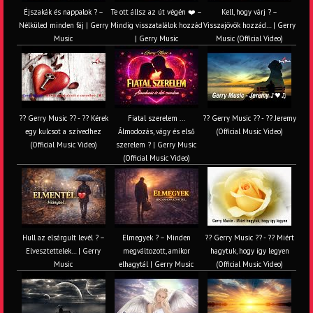
Éjszakák és nappalok ? –
Te ott állsz az út végén ❤️ –
Kell, hogy várj ? –
Nélküled minden fáj | Gerry
Mindig visszatalálok hozzád
Visszajövök hozzád… | Gerry
Music
| Gerry Music
Music (Official Video)
?? Gerry Music ?? - ?? Kérek
Fiatal szerelem ...
?? Gerry Music ?? - ?? Jeremy
egy kulcsot a szívedhez
Álmodozás, vágy és első
(Official Music Video)
(Official Music Video)
szerelem ? | Gerry Music
(Official Music Video)
Hull az elsárgult levél ? –
Elmegyek ? – Minden
?? Gerry Music ?? - ?? Miért
Elvesztettelek… | Gerry
megváltozott, amikor
hagytuk, hogy így legyen
Music
elhagytál | Gerry Music
(Official Music Video)