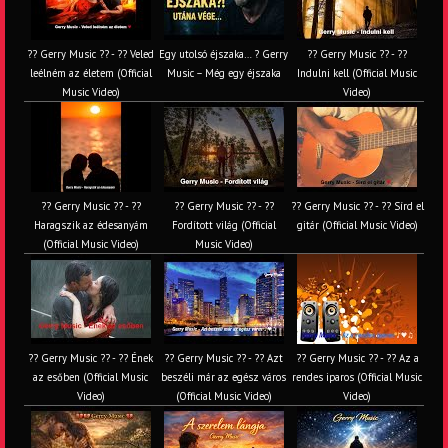
?? Gerry Music ?? - ?? Veled
Egy utolsó éjszaka… ? Gerry
?? Gerry Music ?? - ??
leélném az életem (Official
Music – Még egy éjszaka
Indulni kell (Official Music
Music Video)
Video)
?? Gerry Music ?? - ??
?? Gerry Music ?? - ??
?? Gerry Music ?? - ?? Sírd el
Haragszik az édesanyám
Fordított világ (Official
gitár (Official Music Video)
(Official Music Video)
Music Video)
?? Gerry Music ?? - ?? Ének
?? Gerry Music ?? - ?? Azt
?? Gerry Music ?? - ?? Az a
az esőben (Official Music
beszéli már az egész város
rendes iparos (Official Music
Video)
(Official Music Video)
Video)