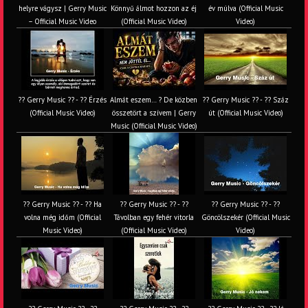
helyre vágysz | Gerry Music
Könnyű álmot hozzon az éj
év múlva (Official Music
– Official Music Video
(Official Music Video)
Video)
?? Gerry Music ?? - ?? Érzés
Almát eszem… ? De közben
?? Gerry Music ?? - ?? Száz
(Official Music Video)
összetört a szívem | Gerry
út (Official Music Video)
Music (Official Music Video)
?? Gerry Music ?? - ?? Ha
?? Gerry Music ?? - ??
?? Gerry Music ?? - ??
volna még időm (Official
Távolban egy fehér vitorla
Göncölszekér (Official Music
Music Video)
(Official Music Video)
Video)