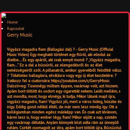
Home
Kapcsolat
Gerry Music
Vigyázz magadra fiam (Ballagási dal) ? - Gerry Music (Official
Music Video) Egy megható történet egy fiúról, aki elindul az
életbe… És egy apáról, aki csak ennyit mond: ? „Vigyázz magadra,
fiam…” Ez a dal a búcsúról, az elengedésről és az élet
nehézségeiről szól. A pillanatról, amikor gyerekből felnőtté válsz.
? Tökéletes ballagásra, elválásra vagy egy új élet kezdetére. ?
Iratkozz fel a csatornára: https://youtube.com/c/GerryMusic
Dalszöveg: Tizennégy múltam éppen, vasárnap volt, azt hiszem.
Apám bort töltött és sodort egy cigarettát nekem. Leült mellém, s
azt mondta, most, hogy elmégy, ki tudja, Mikor látunk majd újra,
vigyázz magadra, fiam! Vigyázz jól, mert a város hideg, büszke és
irigy. Eddig gond nélkül éltél, de már nem lesz mindig így. Ott a
kollégiumban minden egész másképp van. Én csak azt kívánom,
bármi lesz is, hogy ember légy, fiam! Mikor eljött a nap, szintén
egy vasárnap délután. Anyám könnyek közt adta rám az ünneplő
ruhám. Csirkét csomagolt az útra, apám bort töltött újra, Búcsúzóul