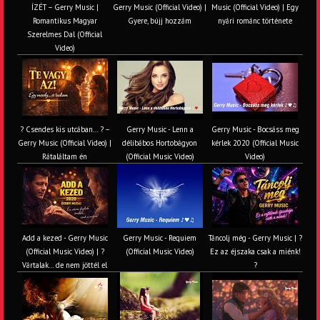
ÍZÉT – Gerry Music |
Gerry Music (Official Video) |
Music (Official Video) | Egy
Romantikus Magyar
Gyere, bújj hozzám
nyári románc története
Szerelmes Dal (Official
Video)
? Csendes kis utcában… ? –
Gerry Music - Lenn a
Gerry Music - Bocsáss meg
Gerry Music (Official Video) |
délibábos Hortobágyon
kérlek 2020 (Official Music
Rátaláltam én
(Official Music Video)
Video)
Add a kezed - Gerry Music
Gerry Music - Requiem
Táncolj még - Gerry Music | ?
(Official Music Video) | ?
(Official Music Video)
Ez az éjszaka csak a miénk!
Vártalak… de nem jöttél el
?