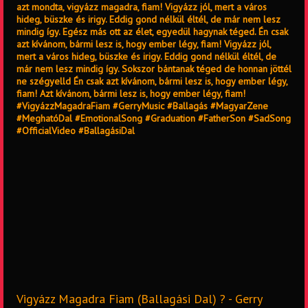
azt mondta, vigyázz magadra, fiam! Vigyázz jól, mert a város
hideg, büszke és irigy. Eddig gond nélkül éltél, de már nem lesz
mindig így. Egész más ott az élet, egyedül hagynak téged. Én csak
azt kívánom, bármi lesz is, hogy ember légy, fiam! Vigyázz jól,
mert a város hideg, büszke és irigy. Eddig gond nélkül éltél, de
már nem lesz mindig így. Sokszor bántanak téged de honnan jöttél
ne szégyelld Én csak azt kívánom, bármi lesz is, hogy ember légy,
fiam! Azt kívánom, bármi lesz is, hogy ember légy, fiam!
#VigyázzMagadraFiam #GerryMusic #Ballagás #MagyarZene
#MeghatóDal #EmotionalSong #Graduation #FatherSon #SadSong
#OfficialVideo #BallagásiDal
Vigyázz Magadra Fiam (Ballagási Dal) ? - Gerry