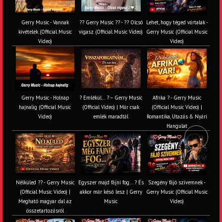
Gerry Music - Vannak
?? Gerry Music ?? - ?? Olcsó
Lehet, hogy téged vártalak -
kivételek (Official Music
vigasz (Official Music Video)
Gerry Music (Official Music
Video)
Video)
Gerry Music - Holnap
? Emlékül… ? – Gerry Music
Afrika ? - Gerry Music
hajnalig (Official Music
(Official Video) | Már csak
(Official Music Video) |
Video)
emlék maradtál
Romantika, Utazás & Nyári
Hangulat
Fel
ugrás
Nélküled ?? - Gerry Music
Egyszer majd fájni fog… ? És
Szegény fájó szívemnek -
(Official Music Video) |
akkor már késő lesz | Gerry
Gerry Music (Official Music
Megható magyar dal az
Music
Video)
összetartozásról