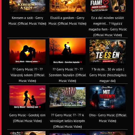
Keresem a szót - Gerry
Elszáll a gondom - Gerry
Ez a dal minden szülőt
Music (Official Music Video)
Music (Official Music Video)
megérint… ? Vigyázz
magadra fiam - Gerry Music
(Official Music Video)
?? Gerry Music ?? - ??
?? Gerry Music ?? - ??
? Te és én… 30 év után |
Válaszolj nekem (Official
Szerelem hajnalán (Official
Gerry Music (Nosztalgikus
Music Video)
Music Video)
magyar dal)
Gerry Music - Gondolj rám
?? Gerry Music ?? - ?? A
Ohio - Gerry Music (Official
(Official Music Video)
városliget kellős közepén
Music Video)
(Official Music Video)