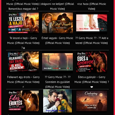
Music (Official Music Video) |
dolgozni ne kelljen! (Official
visz haza (Official Music
Romantikus magyar dal ?
Music Video)
Video)
Te leszel a hajó – Gerry
Érted vagyok - Gerry Music
?? Gerry Music ?? - ?? Add a
Music (Official Music Video)
(Official Music Video)
kezed (Official Music Video)
?☀️
Felkavart egy érzés – Gerry
?? Gerry Music ?? - ??
Édes a gyönyör – Gerry
Music (Official Music Video)
Szerelem és gyűlölet
Music (Official Music Video) ?
⚡
(Official Music Video)
❤️