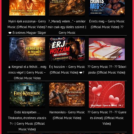
Nyári éjek asszonya - Gerry
? „Maradj velem…” – amikor
Érints meg – Gerry Music
Music (Official Music Video)?
már csak egy ölelés számít |
(Official Music Video) ??
❤️ Érzelmes Magyar Sláger
Gerry Music
☀️ Kergesd el a felhőt… még
Érj hozzám – Gerry Music
?? Gerry Music ?? - ?? Tábori
nincs vége! | Gerry Music –
(Official Music Video) ❤️?
posta (Official Music Video)
Official Music Video
Erdő közepében ...
Harmonikás - Gerry Music
?? Gerry Music ?? - ?? Gyere
Titokzatos, érzelmes utazás
(Official Music Video)
és álmodj (Official Music
?✨ | Gerry Music (Official
Video)
Music Video)