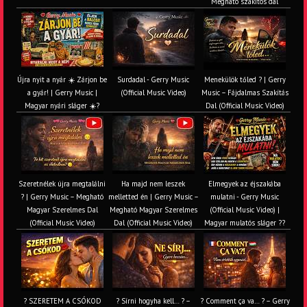
Megható szakítós dal
Újra nyit a nyár ☀️ Zárjon be
Surdadal - Gerry Music
Menekülök tőled ? | Gerry
a gyár! | Gerry Music |
(Official Music Video)
Music – Fájdalmas Szakítás
Magyar nyári sláger ☀️?
Dal (Official Music Video)
Szeretnélek újra megtalálni
Ha majd nem leszek
Elmegyek az éjszakába
? | Gerry Music – Megható
melletted én | Gerry Music –
mulatni - Gerry Music
Magyar Szerelmes Dal
Megható Magyar Szerelmes
(Official Music Video) |
(Official Music Video)
Dal (Official Music Video)
Magyar mulatós sláger ??
? SZERETEM A CSÓKOD
? Sírni hogyha kell… ? –
? Comment ça va… ? – Gerry