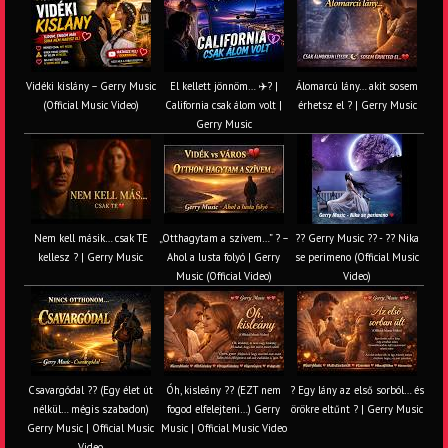
Vidéki kislány – Gerry Music
El kellett jönnöm… ✈️? |
Álomarcú lány… akit sosem
(Official Music Video)
California csak álom volt |
érhetsz el ? | Gerry Music
Gerry Music
Nem kell másik… csak TE
„Otthagytam a szívem…” ? –
?? Gerry Music ?? - ?? Nika
kellesz ? | Gerry Music
Ahol a lusta folyó | Gerry
se perimeno (Official Music
Music (Official Video)
Video)
Csavargódal ?? (Egy élet út
Óh, kisleány ?? (EZT nem
? Egy lány az első sorból… és
nélkül… mégis szabadon)
fogod elfelejteni…) Gerry
örökre eltűnt ? | Gerry Music
Gerry Music | Official Music
Music | Official Music Video
Video