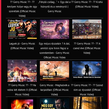
?? Gerry Music ?? - ??
„Fénylő csillag…” ⭐ Egy dal a
?? Gerry Music ?? - ?? Kisfiú
Amilyen hülye vagy, én úgy
hiányról és a reményről |
(Official Music Video)
szeretlek (Official Music
Gerry Music
Video)
Legyek jó - Gerry Music
Egy május éjszakán ? A dal,
?? Gerry Music ?? - ?? A
(Official Music Video)
amitől újra hinni fogsz a
csend éve (Official Music
szerelemben - Gerry Music
Video)
Official Music Video
?? Gerry Music ?? - ?? Ha
Gerry Music - Meghalnék a
?? Gerry Music ?? - ?? Szánd
volna két életem II (Official
karjaidban (Official Music
rám az éjszakát (Official
Music Video)
Video)
Music Video)