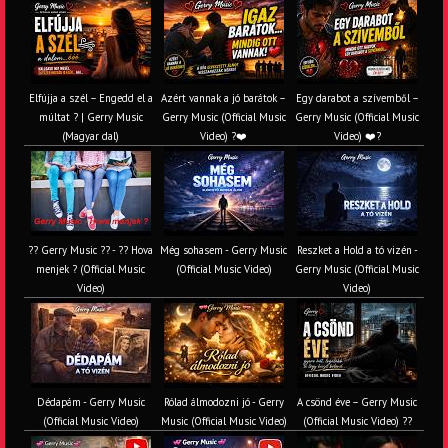
Elfújja a szél – Engedd el a
Azért vannak a jó barátok –
Egy darabot a szívemből –
múltat ? | Gerry Music
Gerry Music (Official Music
Gerry Music (Official Music
(Magyar dal)
Video) ?❤️
Video) ❤️?
?? Gerry Music ?? - ?? Hova
Még sohasem - Gerry Music
Reszket a Hold a tó vizén -
menjek ? (Official Music
(Official Music Video)
Gerry Music (Official Music
Video)
Video)
Dédapám - Gerry Music
Rólad álmodozni jó - Gerry
A csönd éve – Gerry Music
(Official Music Video)
Music (Official Music Video)
(Official Music Video) ??