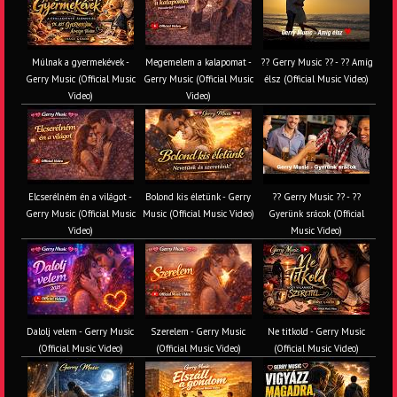
Múlnak a gyermekévek -
Megemelem a kalapomat -
?? Gerry Music ?? - ?? Amíg
Gerry Music (Official Music
Gerry Music (Official Music
élsz (Official Music Video)
Video)
Video)
Elcserélném én a világot -
Bolond kis életünk - Gerry
?? Gerry Music ?? - ??
Gerry Music (Official Music
Music (Official Music Video)
Gyerünk srácok (Official
Video)
Music Video)
Dalolj velem - Gerry Music
Szerelem - Gerry Music
Ne titkold - Gerry Music
(Official Music Video)
(Official Music Video)
(Official Music Video)