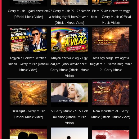
Gerry Music - Igazi szerelem
?? Gerry Music ?? - ?? Nehéz
Fiam ?‍? Az életem te vagy
(Official Music Video)
a boldogságtól búcsút venni
fiam... - Gerry Music (Official
(Official Music Video)
Music Video)
Legyen a Horváth kertben
Milyen szép a világ ? Egy
Köss egy sárga szalagot a
Budán - Gerry Music (Official
dal, ami jobb kedvre derít |
tölgyfára ?️ – Vársz még rám?
Music Video)
Gerry Music (Official Music
? | Gerry Music
Video)
Országút - Gerry Music
?? Gerry Music ?? - ?? Hola
Nem mondtam el - Gerry
(Official Music Video)
mi amor (Official Music
Music (Official Music Video)
Video)