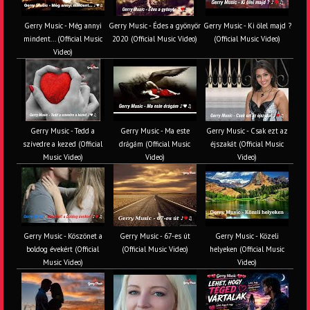
Gerry Music - Még annyi
Gerry Music - Édes a gyönyör
Gerry Music - Ki ölel majd ?
mindent... (Official Music
2020 (Official Music Video)
(Official Music Video)
Video)
Gerry Music - Tedd a
Gerry Music - Ma este
Gerry Music - Csak ezt az
szívedre a kezed (Official
drágám (Official Music
éjszakát (Official Music
Music Video)
Video)
Video)
Gerry Music - Köszönet a
Gerry Music - 67-es út
Gerry Music - Közeli
boldog évekért (Official
(Official Music Video)
helyeken (Official Music
Music Video)
Video)