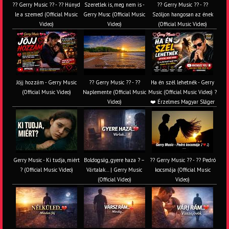
?? Gerry Music ?? - ?? Húnyd
Szeretlek is, meg nem is -
?? Gerry Music ?? - ??
le a szemed (Official Music
Gerry Musc (Official Music
Szóljon hangosan az ének
Video)
Video)
(Official Music Video)
Jöjj hozzám - Gerry Music
?? Gerry Music ?? - ??
Ha én szél lehetnék - Gerry
(Official Music Video)
Naplemente (Official Music
Music (Official Music Video) ?️
Video)
❤️ Érzelmes Magyar Sláger
Gerry Music - Ki tudja, miért
Boldogság, gyere haza ? –
?? Gerry Music ?? - ?? Pedró
? (Official Music Video)
Vártalak… | Gerry Music
kocsmája (Official Music
(Official Video)
Video)