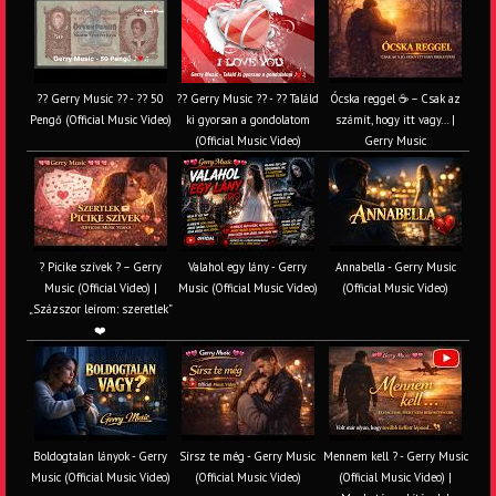
?? Gerry Music ?? - ?? 50
?? Gerry Music ?? - ?? Találd
Ócska reggel ☕ – Csak az
Pengő (Official Music Video)
ki gyorsan a gondolatom
számít, hogy itt vagy… |
(Official Music Video)
Gerry Music
? Picike szívek ? – Gerry
Valahol egy lány - Gerry
Annabella - Gerry Music
Music (Official Video) |
Music (Official Music Video)
(Official Music Video)
„Százszor leírom: szeretlek”
❤️
Boldogtalan lányok - Gerry
Sírsz te még - Gerry Music
Mennem kell ? - Gerry Music
Music (Official Music Video)
(Official Music Video)
(Official Music Video) |