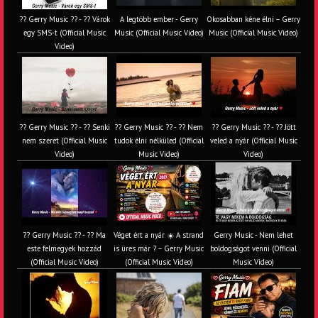
?? Gerry Music ?? - ?? Várok
A legtöbb ember - Gerry
Okosabban kéne élni – Gerry
egy SMS-t (Official Music
Music (Official Music Video)
Music (Official Music Video)
Video)
?? Gerry Music ?? - ?? Senki
?? Gerry Music ?? - ?? Nem
?? Gerry Music ?? - ?? Jött
nem szeret (Official Music
tudok élni nélküled (Official
veled a nyár (Official Music
Video)
Music Video)
Video)
?? Gerry Music ?? - ?? Ma
Véget ért a nyár ☀️ A strand
Gerry Music - Nem lehet
este felmegyek hozzád
is üres már ? – Gerry Music
boldogságot venni (Official
(Official Music Video)
(Official Music Video)
Music Video)