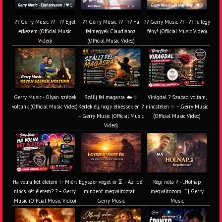
?? Gerry Music ?? - ?? Éjjel
?? Gerry Music ?? - ?? Ha
?? Gerry Music ?? - ?? Te légy
érkezem (Official Music
felmegyek Claudiához
fény! (Official Music Video)
Video)
(Official Music Video)
Gerry Music - Olyan szépek
Szállj fel magasra ☁️ ✨
Virágdal ? Szabad voltam,
voltunk (Official Music Video)
Kérlek élj, hogy élhessek én ?
nincstelen ✨ – Gerry Music
– Gerry Music (Official Music
(Official Music Video)
Video)
Ha volna két életem ✨ Miért
Egyszer véget ér ⏳ – Az idő
Régi nóta ? – „Holnap
nincs két életem? ? – Gerry
mindent megváltoztat |
megváltozom…” | Gerry
Music (Official Music Video)
Gerry Music
Music