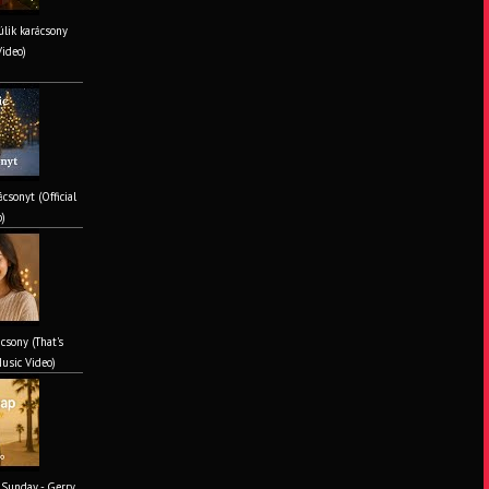
lik karácsony
Video)
csonyt (Official
o)
csony (That's
Music Video)
 Sunday - Gerry