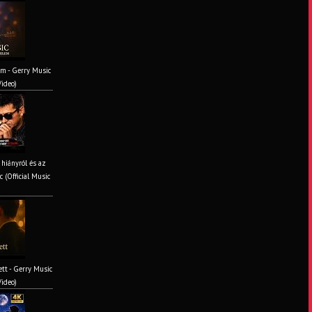
em - Gerry Music
Video)
 hiányról és az
 (Official Music
tt - Gerry Music
Video)