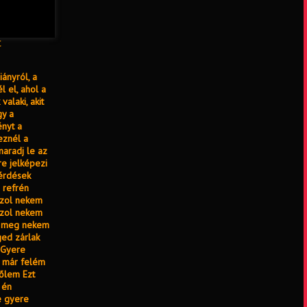
c
ányról, a
l el, ahol a
valaki, akit
gy a
ényt a
eznél a
maradj le az
re jelképezi
kérdések
 refrén
yzol nekem
yzol nekem
sd meg nekem
ed zárlak
 Gyere
z már felém
tőlem Ezt
 én
e gyere