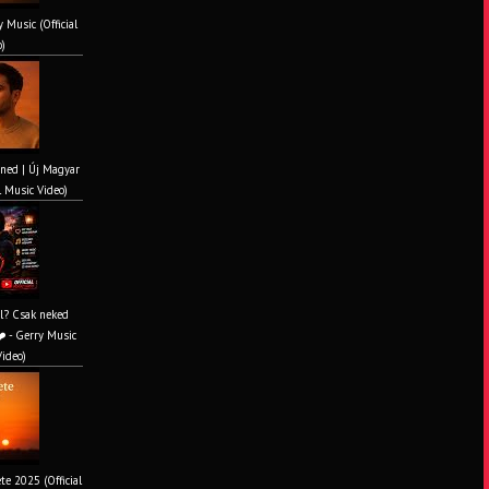
y Music (Official
o)
ened | Új Magyar
l Music Video)
al? Csak neked
️ - Gerry Music
Video)
te 2025 (Official