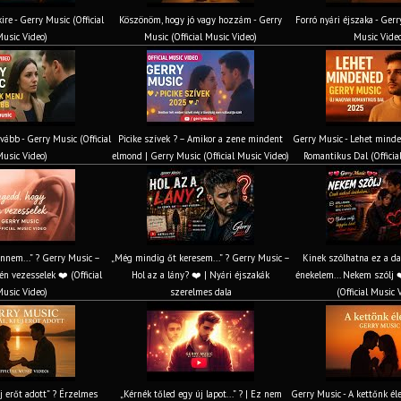
ire - Gerry Music (Official
Köszönöm, hogy jó vagy hozzám - Gerry
Forró nyári éjszaka - Gerr
usic Video)
Music (Official Music Video)
Music Vide
vább - Gerry Music (Official
Picike szívek ? – Amikor a zene mindent
Gerry Music - Lehet mind
usic Video)
elmond | Gerry Music (Official Music Video)
Romantikus Dal (Officia
nnem...” ? Gerry Music –
„Még mindig őt keresem...” ? Gerry Music –
Kinek szólhatna ez a d
n vezesselek ❤️ (Official
Hol az a lány? ❤️ | Nyári éjszakák
énekelem... Nekem szólj ❤
usic Video)
szerelmes dala
(Official Music 
 új erőt adott” ? Érzelmes
„Kérnék tőled egy új lapot...” ? | Ez nem
Gerry Music - A kettőnk éle