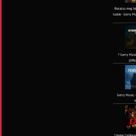
Bocsáss meg ké
tudok - Gerry M
? Gerry Musi
(Offi
Gerry Music - 
M
? Hotel Californ