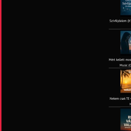
Szívfájdalom (It
Mért kellett mos
Music (O
Nekem csak TE v
M