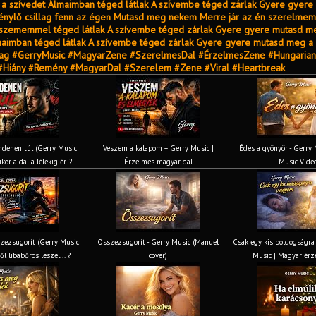
a szívedet Álmaimban téged látlak A szívembe téged zárlak Gyere gyer
Fénylő csillag fenn az égen Mutasd meg nekem Merre jár az én szerelmem
 szememmel téged látlak A szívembe téged zárlak Gyere gyere mutasd m
maimban téged látlak A szívembe téged zárlak Gyere gyere mutasd meg a 
lag #GerryMusic #MagyarZene #SzerelmesDal #ÉrzelmesZene #Hungarian
Hiány #Remény #MagyarDal #Szerelem #Zene #Viral #Heartbreak
denen túl (Gerry Music
Veszem a kalapom – Gerry Music |
Édes a gyönyör - Gerry M
kor a dal a lélekig ér ?
Érzelmes magyar dal
Music Vide
zezsugorít (Gerry Music
Összezsugorít - Gerry Music (Manuel
Csak egy kis boldogságra
ől libabőrös leszel... ?
cover)
Music | Magyar érz