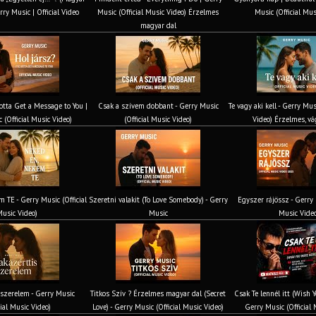
rry Music | Official Video
Music (Official Music Video) Érzelmes
Music (Official Mus
magyar dal
Gotta Get a Message to You |
Csak a szívem dobbant - Gerry Music
Te vagy aki kell - Gerry Mus
 (Official Music Video)
(Official Music Video)
Video) Érzelmes, vá
 TE - Gerry Music (Official
Szeretni valakit (To Love Somebody) - Gerry
Egyszer rájössz - Gerry 
usic Video)
Music
Music Vide
 szerelem - Gerry Music
Titkos Szív ? Érzelmes magyar dal (Secret
Csak Te lennél itt (Wish 
cial Music Video)
Love) - Gerry Music (Official Music Video)
Gerry Music (Official 