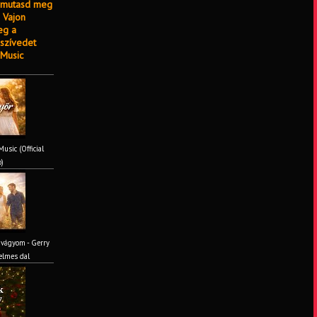
e mutasd meg
 Vajon
eg a
szívedet
Music
usic (Official
o)
 vágyom - Gerry
elmes dal