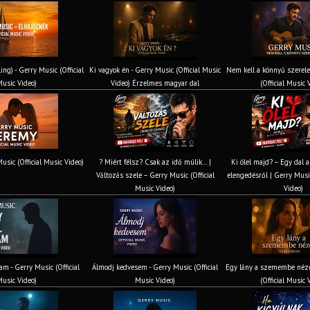
ing) - Gerry Music (Official
Ki vagyok én - Gerry Music (Official Music
Nem kell a könnyű szerel
usic Video)
Video) Érzelmes magyar dal
(Official Music 
usic (Official Music Video)
? Miért félsz? Csak az idő múlik… |
Ki ölel majd? – Egy dal a
Változás szele – Gerry Music (Official
elengedésről | Gerry Music
Music Video)
Video)
am - Gerry Music (Official
Álmodj kedvesem - Gerry Music (Official
Egy lány a szemembe néze
usic Video)
Music Video)
(Official Music 