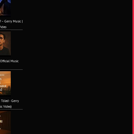
? – Gerry Music |
Video
(Official Music
 Tőled - Gerry
ic Video)