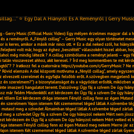
sillag…” ⭐ Egy Dal A Hiányról És A Reményről | Gerry Musi
ag - Gerry Music (Official Music Video) Egy mélyen érzelmes magyar dal a hi
és a reményről. A „Fénylő csillag” – Gerry Music egy olyan történetet mesé
r is keres, amikor a másik már nincs ott. ⭐ Ez a dal neked szól, ha: hiányzik 
felejteni volt már, hogy az éghez „beszéltél” válaszokért hiszel abban, ho
ahol még mindig létezik ? A csillag szimbóluma a reményt jelenti — egy f
i talán visszavezet ahhoz, akit keresel. ? Írd meg kommentben: te mit kérd
lagtól”? ? Iratkozz fel a csatornára: https://youtube.com/c/GerryMusic ? Ne 
 ? Rövid elemzés A dal központi motívuma a „fénylő csillag”, amely egyszer
z elveszett szerelmet és egyfajta felsőbb erőt. A szövegben megjelenő 
az én szerelmem?”) a bizonytalanságot és a vágyódást erősítik, miközben a
inte imaszerű hangulatot teremt. Dalszöveg: Úgy fáj a szívem De úgy hián
ssz már felém Mindenkitől ezt kérdezem én Úgy fáj a szívem De úgy hián
 el tőlem Ezt kérdezem drága istenem Fénylő csillag fenn az égen Muta
z én szerelmem Vajon istenem Két szememmel téged látlak A szívembe tég
 mutasd meg a szívedet Álmaimban téged látlak A szívembe téged zárlak
d meg a szívedet Úgy fáj a szívem De úgy hiányzol nekem Mért nem jöss
ezt kérdezem én Úgy fáj a szívem De úgy hiányzol nekem Mért vetted el 
ága istenem Fénylő csillag fenn az égen Mutasd meg nekem Merre jár az
ajon istenem Két szememmel téged látlak A szívembe téged zárlak Gyer