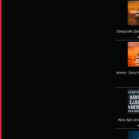
Elhajóznék (Sail
M
Jeremy - Gerry M
Hány éjjel várt
M