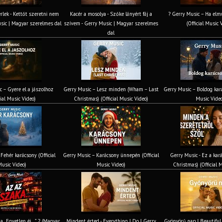
rlek - Kettőt szeretni nem
Kacér a mosolya - Szőke lányért fáj a
? Gerry Music – Ha elmú
usic | Magyar szerelmes dal
szívem - Gerry Music | Magyar szerelmes
(Official Music 
dal
c – Gyere el a jászolhoz
Gerry Music – Lesz minden (Wham – Last
Gerry Music – Boldog kará
cial Music Video)
Christmas) (Official Music Video)
Music Vide
Fehér karácsony (Official
Gerry Music – Karácsony ünnepén (Official
Gerry Music - Ez a kará
usic Video)
Music Video)
Christmas) (Official 
ia „Egyetlen éj…” ? (Magyar
Mindent érted - Everything I Do | Gerry
Gyönyörű nap | Beautiful