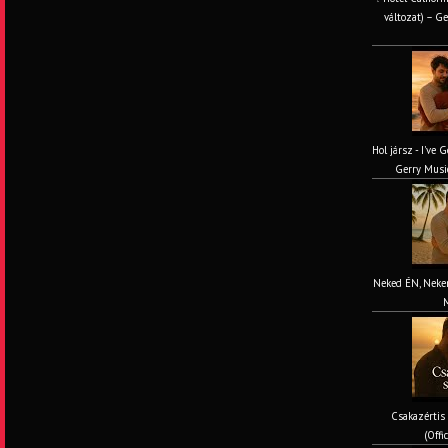
változat) – Ge
Hol jársz - I've 
Gerry Music
Neked ÉN, Nekem
M
Csakazértis
(Offi