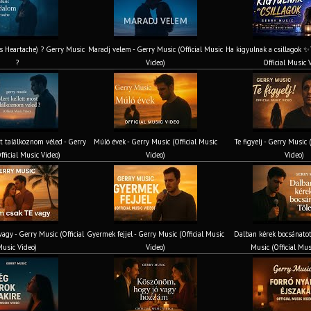
’s Heartache) ? Gerry Music
Maradj velem - Gerry Music (Official Music
Ha kigyulnak a csillagok ✨
?
Video)
Official Music 
t találkoznom véled - Gerry
Múló évek - Gerry Music (Official Music
Te figyelj - Gerry Music 
fficial Music Video)
Video)
Video)
agy - Gerry Music (Official
Gyermek fejjel - Gerry Music (Official Music
Dalban kérek bocsánatot
usic Video)
Video)
Music (Official Mus