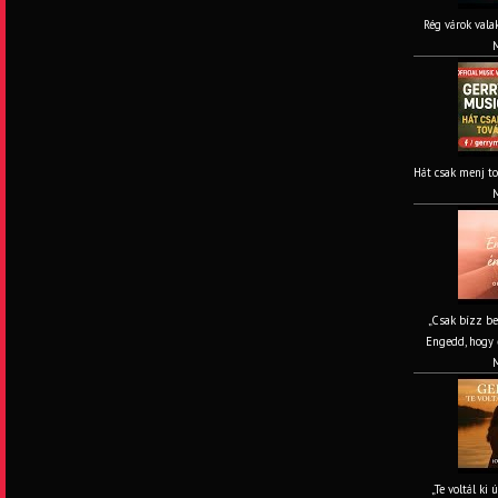
Rég várok valak
M
Hát csak menj to
M
„Csak bízz be
Engedd, hogy é
M
„Te voltál ki