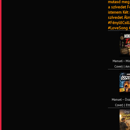
mutasd meg 
a szívedet 
istenem Két
szívedet Ál
#FénylőCsil
#LoveSong #
Manuel – Min
Cover) | Ami
Manuel – Öss
Cover) | Ett