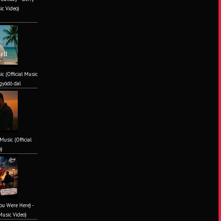
ic Video)
ic (Official Music
gyódó dal
Music (Official
o)
You Were Here) -
Music Video)