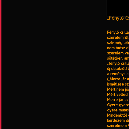
„Fénylő C
Fénylő csill
szerelemről 
szív még akko
nem tudsz el
szerelem val
sötétben, am
„fénylő csil
új dalokról!
a reményt, a
(„Merre jár 
ismétlése sz
Mért nem jö
Mért vetted
Merre jár a
Gyere gyere
gyere mutas
Mindenkitől 
kérdezem dr
szerelmem V