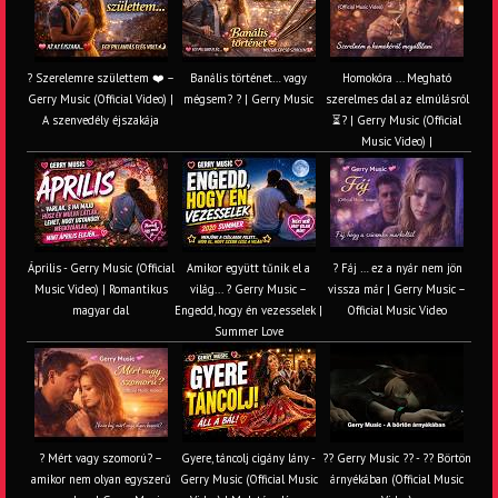
? Szerelemre születtem ❤️ –
Banális történet… vagy
Homokóra ... Megható
Gerry Music (Official Video) |
mégsem? ? | Gerry Music
szerelmes dal az elmúlásról
A szenvedély éjszakája
⏳? | Gerry Music (Official
Music Video) |
Április - Gerry Music (Official
Amikor együtt tűnik el a
? Fáj … ez a nyár nem jön
Music Video) | Romantikus
világ... ? Gerry Music –
vissza már | Gerry Music –
magyar dal
Engedd, hogy én vezesselek |
Official Music Video
Summer Love
? Mért vagy szomorú? –
Gyere, táncolj cigány lány -
?? Gerry Music ?? - ?? Börtön
amikor nem olyan egyszerű
Gerry Music (Official Music
árnyékában (Official Music