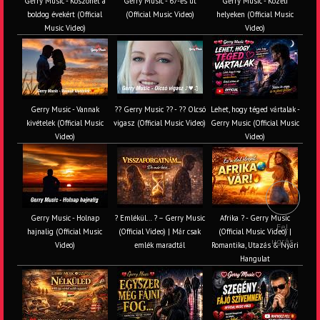
Gerry Music - Köszönet a
Gerry Music - 67-es út
Gerry Music - Közeli
boldog évekért (Official
(Official Music Video)
helyeken (Official Music
Music Video)
Video)
Gerry Music - Vannak
?? Gerry Music ?? - ?? Olcsó
Lehet, hogy téged vártalak -
kivételek (Official Music
vigasz (Official Music Video)
Gerry Music (Official Music
Video)
Video)
Gerry Music - Holnap
? Emlékül… ? – Gerry Music
Afrika ? - Gerry Music
Fel
hajnalig (Official Music
(Official Video) | Már csak
(Official Music Video) |
ugrás
Video)
emlék maradtál
Romantika, Utazás & Nyári
Hangulat