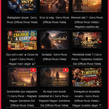
Boldogtalan lányok - Gerry
Sírsz te még - Gerry Music
Mennem kell ? - Gerry Music
Music (Official Music Video)
(Official Music Video)
(Official Music Video) |
Megható szakítós dal
Újra nyit a nyár ☀️ Zárjon be
Surdadal - Gerry Music
Menekülök tőled ? | Gerry
a gyár! | Gerry Music |
(Official Music Video)
Music – Fájdalmas Szakítás
Magyar nyári sláger ☀️?
Dal (Official Music Video)
Szeretnélek újra megtalálni
Ha majd nem leszek
Elmegyek az éjszakába
? | Gerry Music – Megható
melletted én | Gerry Music –
mulatni - Gerry Music
Magyar Szerelmes Dal
Megható Magyar Szerelmes
(Official Music Video) |
(Official Music Video)
Dal (Official Music Video)
Magyar mulatós sláger ??