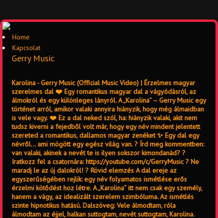
Home
Kapcsolat
Gerry Music
Karolina - Gerry Music (Official Music Video) | Érzelmes magyar
szerelmes dal ❤️ Egy romantikus magyar dal a vágyódásról, az
álmokról és egy különleges lányról. A „Karolina” – Gerry Music egy
történet arról, amikor valaki annyira hiányzik, hogy még álmaidban
is vele vagy. ❤️ Ez a dal neked szól, ha: hiányzik valaki, akit nem
tudsz kiverni a fejedből volt már, hogy egy név mindent jelentett
szereted a romantikus, dallamos magyar zenéket ✨ Egy dal egy
névről… ami mögött egy egész világ van. ? Írd meg kommentben:
van valaki, akinek a nevét te is ilyen sokszor kimondanád? ?
Iratkozz fel a csatornára: https://youtube.com/c/GerryMusic ? Ne
maradj le az új dalokról! ? Rövid elemzés A dal ereje az
egyszerűségében rejlik: egy név folyamatos ismétlése erős
érzelmi kötődést hoz létre. A „Karolina” itt nem csak egy személy,
hanem a vágy, az idealizált szerelem szimbóluma. Az ismétlés
szinte hipnotikus hatású. Dalszöveg: Vele álmodtam, róla
álmodtam az éjjel, halkan suttogtam, nevét suttogtam, Karolina.