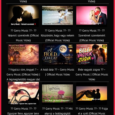
Video)
Video)
?? Gerry Music ?? - ??
?? Gerry Music ?? - ??
?? Gerry Music ?? - ??
Valamit szeretnék (Official
Köszönöm, hogy vagy nekem
Szerelmet szerelemért
Music Video)
(Official Music Video)
(Official Music Video)
? Vigyázz rám, Angyal ? –
A hold dala ?? – Gerry Music
Bele vagyok zúgva ?? –
Gerry Music (Official Video) |
| Official Music Video
Gerry Music | Official Music
A legmeghatóbb magyar dal
Video
?? Gerry Music ?? - ??
?? Gerry Music ?? - ?? Mit
?? Gerry Music ?? - ?? Fújja
Egyszer fenn, egyszer lenn
akarsz a boldogságtól
el a szél (Official Music