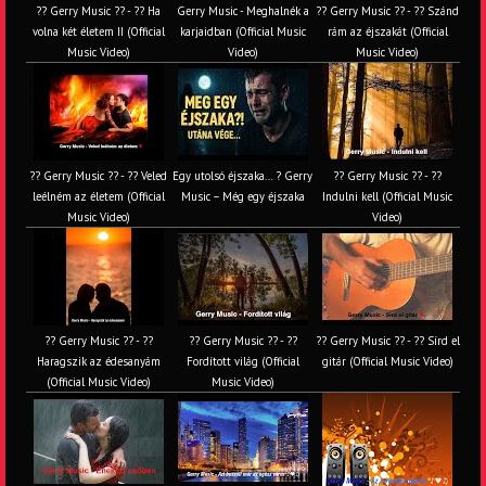
?? Gerry Music ?? - ?? Ha
Gerry Music - Meghalnék a
?? Gerry Music ?? - ?? Szánd
volna két életem II (Official
karjaidban (Official Music
rám az éjszakát (Official
Music Video)
Video)
Music Video)
?? Gerry Music ?? - ?? Veled
Egy utolsó éjszaka… ? Gerry
?? Gerry Music ?? - ??
leélném az életem (Official
Music – Még egy éjszaka
Indulni kell (Official Music
Music Video)
Video)
?? Gerry Music ?? - ??
?? Gerry Music ?? - ??
?? Gerry Music ?? - ?? Sírd el
Haragszik az édesanyám
Fordított világ (Official
gitár (Official Music Video)
(Official Music Video)
Music Video)