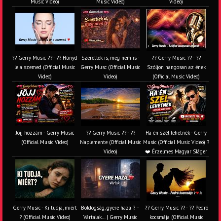
Music Video)
Music Video)
Video)
?? Gerry Music ?? - ?? Húnyd
Szeretlek is, meg nem is -
?? Gerry Music ?? - ??
le a szemed (Official Music
Gerry Musc (Official Music
Szóljon hangosan az ének
Video)
Video)
(Official Music Video)
Jöjj hozzám - Gerry Music
?? Gerry Music ?? - ??
Ha én szél lehetnék - Gerry
(Official Music Video)
Naplemente (Official Music
Music (Official Music Video) ?️
Video)
❤️ Érzelmes Magyar Sláger
Gerry Music - Ki tudja, miért
Boldogság, gyere haza ? –
?? Gerry Music ?? - ?? Pedró
? (Official Music Video)
Vártalak… | Gerry Music
kocsmája (Official Music