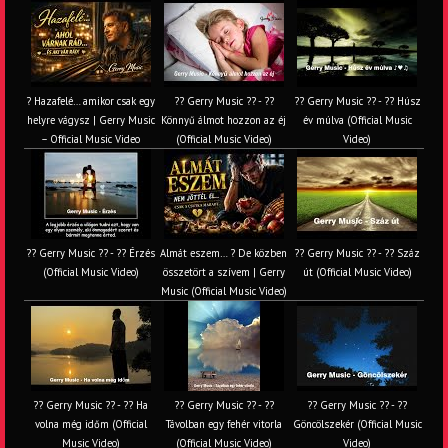
? Hazafelé… amikor csak egy
?? Gerry Music ?? - ??
?? Gerry Music ?? - ?? Húsz
helyre vágysz | Gerry Music
Könnyű álmot hozzon az éj
év múlva (Official Music
– Official Music Video
(Official Music Video)
Video)
?? Gerry Music ?? - ?? Érzés
Almát eszem… ? De közben
?? Gerry Music ?? - ?? Száz
(Official Music Video)
összetört a szívem | Gerry
út (Official Music Video)
Music (Official Music Video)
?? Gerry Music ?? - ?? Ha
?? Gerry Music ?? - ??
?? Gerry Music ?? - ??
volna még időm (Official
Távolban egy fehér vitorla
Göncölszekér (Official Music
Music Video)
(Official Music Video)
Video)