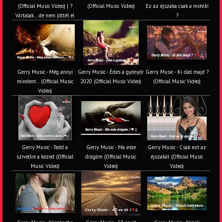
(Official Music Video) | ?
(Official Music Video)
Ez az éjszaka csak a miénk!
Vártalak… de nem jöttél el
?
Gerry Music - Még annyi
Gerry Music - Édes a gyönyör
Gerry Music - Ki ölel majd ?
mindent... (Official Music
2020 (Official Music Video)
(Official Music Video)
Video)
Gerry Music - Tedd a
Gerry Music - Ma este
Gerry Music - Csak ezt az
szívedre a kezed (Official
drágám (Official Music
éjszakát (Official Music
Music Video)
Video)
Video)