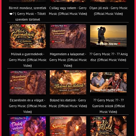
Bármit mondasz, szeretlek
Csillag vagy nekem - Gerry
Olyan jól esik - Gerry Music
❤️‍? | Gerry Music – Tiltott
Music (Official Music Video)
(Official Music Video)
szerelem történet
Múlnak a gyermekévek -
Megemelem a kalapomat -
?? Gerry Music ?? - ?? Amíg
Gerry Music (Official Music
Gerry Music (Official Music
élsz (Official Music Video)
Video)
Video)
Elcserélném én a világot -
Bolond kis életünk - Gerry
?? Gerry Music ?? - ??
Gerry Music (Official Music
Music (Official Music Video)
Gyerünk srácok (Official
Video)
Music Video)