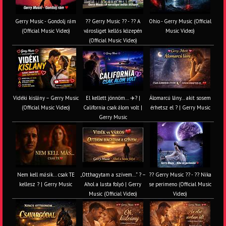
Gerry Music - Gondolj rám
?? Gerry Music ?? - ?? A
Ohio - Gerry Music (Official
(Official Music Video)
városliget kellős közepén
Music Video)
(Official Music Video)
Vidéki kislány – Gerry Music
El kellett jönnöm… ✈️? |
Álomarcú lány… akit sosem
(Official Music Video)
California csak álom volt |
érhetsz el ? | Gerry Music
Gerry Music
Nem kell másik… csak TE
„Otthagytam a szívem…” ? –
?? Gerry Music ?? - ?? Nika
kellesz ? | Gerry Music
Ahol a lusta folyó | Gerry
se perimeno (Official Music
Music (Official Video)
Video)