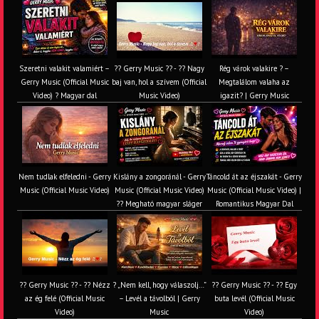
Szeretni valakit valamiért –
?? Gerry Music ?? - ?? Nagy
Rég várok valakire ? –
Gerry Music (Official Music
baj van, hol a szívem (Official
Megtalálom valaha az
Video) ? Magyar dal
Music Video)
igazit? | Gerry Music
Nem tudlak elfeledni - Gerry
Kislány a zongoránál - Gerry
Táncold át az éjszakát - Gerry
Music (Official Music Video)
Music (Official Music Video)
Music (Official Music Video) |
?? Megható magyar sláger
Romantikus Magyar Dal
?? Gerry Music ?? - ?? Nézz
? „Nem kell, hogy válaszolj…”
?? Gerry Music ?? - ?? Egy
az ég felé (Official Music
– Levél a távolból | Gerry
buta levél (Official Music
Video)
Music
Video)