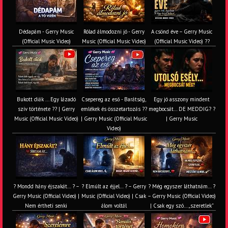
Dédapám - Gerry Music
Rólad álmodozni jó - Gerry
A csönd éve – Gerry Music
(Official Music Video)
Music (Official Music Video)
(Official Music Video) ??
Bukott diák ... Egy lázadó
Csepereg az eső - Barátság,
Egy jó asszony mindent
szív története ?? | Gerry
emlékek és összetartozás ?️?
megbocsát… DE MEDDIG? ?
Music (Official Music Video)
| Gerry Music (Official Music
| Gerry Music
Video)
? Mondd hány éjszakát… ? –
? Elmúlt az éjjel… ? – Gerry
? Még egyszer láthatnám… ?
Gerry Music (Official Video) |
Music (Official Video) | Csak
– Gerry Music (Official Video)
Nem értheti senki
álom voltál
| Csak egy szó… „szeretlek”