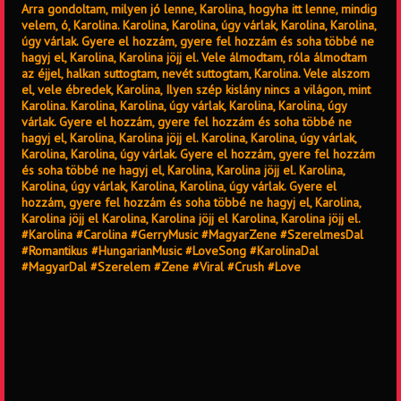
Arra gondoltam, milyen jó lenne, Karolina, hogyha itt lenne, mindig
velem, ó, Karolina. Karolina, Karolina, úgy várlak, Karolina, Karolina,
úgy várlak. Gyere el hozzám, gyere fel hozzám és soha többé ne
hagyj el, Karolina, Karolina jöjj el. Vele álmodtam, róla álmodtam
az éjjel, halkan suttogtam, nevét suttogtam, Karolina. Vele alszom
el, vele ébredek, Karolina, Ilyen szép kislány nincs a világon, mint
Karolina. Karolina, Karolina, úgy várlak, Karolina, Karolina, úgy
várlak. Gyere el hozzám, gyere fel hozzám és soha többé ne
hagyj el, Karolina, Karolina jöjj el. Karolina, Karolina, úgy várlak,
Karolina, Karolina, úgy várlak. Gyere el hozzám, gyere fel hozzám
és soha többé ne hagyj el, Karolina, Karolina jöjj el. Karolina,
Karolina, úgy várlak, Karolina, Karolina, úgy várlak. Gyere el
hozzám, gyere fel hozzám és soha többé ne hagyj el, Karolina,
Karolina jöjj el Karolina, Karolina jöjj el Karolina, Karolina jöjj el.
#Karolina #Carolina #GerryMusic #MagyarZene #SzerelmesDal
#Romantikus #HungarianMusic #LoveSong #KarolinaDal
#MagyarDal #Szerelem #Zene #Viral #Crush #Love