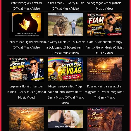
este felmegyek hozzád
is üres már ? – Gerry Music
boldogságot venni (Official
(Official Music Video)
(Official Music Video)
Music Video)
Gerry Music - Igazi szerelem
?? Gerry Music ?? - ?? Nehéz
Fiam ?‍? Az életem te vagy
(Official Music Video)
a boldogságtól búcsút venni
fiam... - Gerry Music (Official
(Official Music Video)
Music Video)
Legyen a Horváth kertben
Milyen szép a világ ? Egy
Köss egy sárga szalagot a
Budán - Gerry Music (Official
dal, ami jobb kedvre derít |
tölgyfára ?️ – Vársz még rám?
Music Video)
Gerry Music (Official Music
? | Gerry Music
Video)