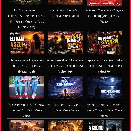
Erdő közepében ...
Harmonikás - Gerry Music
?? Gerry Music ?? - ?? Gyere
Titokzatos, érzelmes utazás
(Official Music Video)
és álmodj (Official Music
?✨ | Gerry Music (Official
Video)
Music Video)
Elfújja a szél – Engedd el a
Azért vannak a jó barátok –
Egy darabot a szívemből –
múltat ? | Gerry Music
Gerry Music (Official Music
Gerry Music (Official Music
(Magyar dal)
Video) ?❤️
Video) ❤️?
?? Gerry Music ?? - ?? Hova
Még sohasem - Gerry Music
Reszket a Hold a tó vizén -
menjek ? (Official Music
(Official Music Video)
Gerry Music (Official Music
Video)
Video)