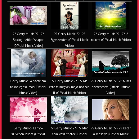
?? Gerry Music ?? - ??
?? Gerry Music ?? - ??
?? Gerry Music ?? - ?? Jó
Boldog születésnapot
Egyszerűen (Official Music
nekem (Official Music Video)
(Official Music Video)
Video)
Gerry Music - A szerelem
?? Gerry Music ?? - ?? Ma
?? Gerry Music ?? - ?? Nincs
neked egész más (Official
este felmegyek majd hozzád
szerencsém (Official Music
Music Video)
II. (Official Music Video)
Video)
Gerry Music - Lányok
?? Gerry Music ?? - ?? Még
?? Gerry Music ?? - ?? Kacér
szívében lakom (Official
nem veszíthetek (Official
a mosolya (Official Music