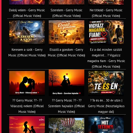
Dalolj velem - Gerry Music
Szerelem - Gerry Music
Ne titkold - Gerry Music
(Official Music Video)
(Official Music Video)
(Official Music Video)
Keresem a szót - Gerry
Elszáll a gondom - Gerry
Ez a dal minden szülőt
Music (Official Music Video)
Music (Official Music Video)
megérint… ? Vigyázz
magadra fiam - Gerry Music
(Official Music Video)
?? Gerry Music ?? - ??
?? Gerry Music ?? - ??
? Te és én… 30 év után |
Válaszolj nekem (Official
Szerelem hajnalán (Official
Gerry Music (Nosztalgikus
Music Video)
Music Video)
magyar dal)