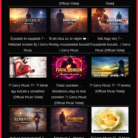
(Official Video)
Video)
Éjszakák és nappalok ? –
Te ott állsz az út végén ❤️ –
Kell, hogy várj ? –
Nélküled minden fáj | Gerry
Mindig visszatalálok hozzád
Visszajövök hozzád… | Gerry
Music
| Gerry Music
Music (Official Video)
?? Gerry Music ?? - ?? Kérek
Fiatal szerelem ...
?? Gerry Music ?? - ?? Jeremy
egy kulcsot a szívedhez
Álmodozás, vágy és első
(Official Music Video)
(Official Music Video)
szerelem ? | Gerry Music
(Official Music Video)