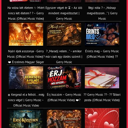
Ha volna két életem ✨ Miért
Egyszer véget ér ⏳ – Az idő
Régi nóta ? – „Holnap
nincs két életem? ? – Gerry
mindent megváltoztat |
megváltozom…” | Gerry
Music (Official Music Video)
Gerry Music
Music
Nyári éjek asszonya - Gerry
? „Maradj velem…” – amikor
Érints meg – Gerry Music
Music (Official Music Video)?
már csak egy ölelés számít |
(Official Music Video) ??
❤️ Érzelmes Magyar Sláger
Gerry Music
☀️ Kergesd el a felhőt… még
Érj hozzám – Gerry Music
?? Gerry Music ?? - ?? Tábori
nincs vége! | Gerry Music –
(Official Music Video) ❤️?
posta (Official Music Video)
Official Music Video