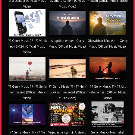
át a csendet (Official Music
Szomorú szívem (Official
mellém (Official Music Video)
Video)
Music Video)
?? Gerry Music ?? - ?? Várok
A legtöbb ember - Gerry
Okosabban kéne élni – Gerry
egy SMS-t (Official Music
Music (Official Music Video)
Music (Official Music Video)
Video)
?? Gerry Music ?? - ?? Senki
?? Gerry Music ?? - ?? Nem
?? Gerry Music ?? - ?? Jött
nem szeret (Official Music
tudok élni nélküled (Official
veled a nyár (Official Music
Video)
Music Video)
Video)
?? Gerry Music ?? - ?? Ma
Véget ért a nyár ☀️ A strand
Gerry Music - Nem lehet