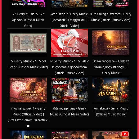
?? Gerry Music ?? - ??
Az a szép ? - Gerry Music
Kire csillog a szemed - Gerry
Ajándék (Official Music
(Romantikus magyar dal |
Music (Official Music Video)
Video)
Official Video)
?? Gerry Music ?? - ?? 50
?? Gerry Music ?? - ?? Találd
Ócska reggel ☕ – Csak az
Pengő (Official Music Video)
ki gyorsan a gondolatom
számít, hogy itt vagy… |
(Official Music Video)
Gerry Music
? Picike szívek ? – Gerry
Valahol egy lány - Gerry
Annabella - Gerry Music
Music (Official Video) |
Music (Official Music Video)
(Official Music Video)
„Százszor leírom: szeretlek”
❤️