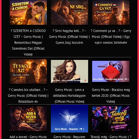
? SZERETEM A CSÓKOD
? Sírni hogyha kell… ? –
? Comment ça va… ? – Gerry
ÍZÉT – Gerry Music |
Gerry Music (Official Video) |
Music (Official Video) | Egy
Romantikus Magyar
Gyere, bújj hozzám
nyári románc története
Szerelmes Dal (Official
Video)
? Csendes kis utcában… ? –
Gerry Music - Lenn a
Gerry Music - Bocsáss meg
Gerry Music (Official Video) |
délibábos Hortobágyon
kérlek 2020 (Official Music
Rátaláltam én
(Official Music Video)
Video)
Add a kezed - Gerry Music
Gerry Music - Requiem
Táncolj még - Gerry Music | ?