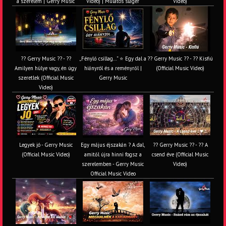
a szerelem | Gerry Music
Video) | Mulatós sláger
Video)
?? Gerry Music ?? - ??
„Fénylő csillag…” ⭐ Egy dal a
?? Gerry Music ?? - ?? Kisfiú
Amilyen hülye vagy, én úgy
hiányról és a reményről |
(Official Music Video)
szeretlek (Official Music
Gerry Music
Video)
Legyek jó - Gerry Music
Egy május éjszakán ? A dal,
?? Gerry Music ?? - ?? A
(Official Music Video)
amitől újra hinni fogsz a
csend éve (Official Music
szerelemben - Gerry Music
Video)
Official Music Video