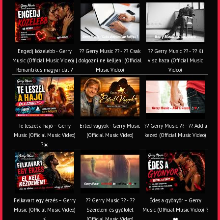
Engedj közelebb - Gerry
?? Gerry Music ?? - ?? Csak
?? Gerry Music ?? - ?? Ki
Music (Official Music Video) |
dolgozni ne kelljen! (Official
visz haza (Official Music
Romantikus magyar dal ?
Music Video)
Video)
Te leszel a hajó – Gerry
Érted vagyok - Gerry Music
?? Gerry Music ?? - ?? Add a
Music (Official Music Video)
(Official Music Video)
kezed (Official Music Video)
?☀️
Felkavart egy érzés – Gerry
?? Gerry Music ?? - ??
Édes a gyönyör – Gerry
Music (Official Music Video)
Szerelem és gyűlölet
Music (Official Music Video) ?
⚡
(Official Music Video)
❤️