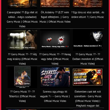
Csavargódal ?? (Egy élet út
Óh, kisleány ?? (EZT nem
? Egy lány az első sorból… és
nélkül… mégis szabadon)
fogod elfelejteni…) Gerry
örökre eltűnt ? | Gerry Music
Gerry Music | Official Music
Music | Official Music Video
Video
?? Gerry Music ?? - ?? Állj
?? Gerry Music ?? - ?? Harag
?? Gerry Music ?? - ??
meg kislány (Official Music
vagy béke (Official Music
Dalban mondom el (Official
Video)
Video)
Music Video)
?? Gerry Music ?? - ??
Szeress úgy, ahogy itt
Életemben csak két nőt
Tábortűz (Official Music
vagyok ?✨ – Gerry Music |
szerettem - Gerry Music
Video)
Official Music Video
(Official Music Video) |
Megható magyar dal