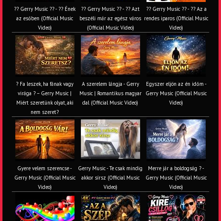
?? Gerry Music ?? - ?? Ének
?? Gerry Music ?? - ?? Azt
?? Gerry Music ?? - ?? Az a
az esőben (Official Music
beszéli már az egész város
rendes iparos (Official Music
Video)
(Official Music Video)
Video)
? Fa leszek, ha fának vagy
A szerelem lángja - Gerry
Egyszer eljön az én időm -
virága ? – Gerry Music |
Music | Romantikus magyar
Gerry Music (Official Music
Miért szeretünk olyat, aki
dal (Official Music Video)
Video)
nem szeret?
Gyere velem szerencse -
Gerry Music - Te csak mindig
Merre jár a boldogság ? -
Gerry Music (Official Music
akkor sírsz (Official Music
Gerry Music (Official Music
Video)
Video)
Video)