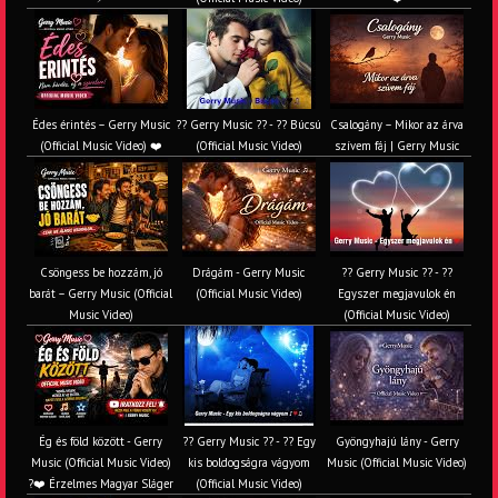
Édes érintés – Gerry Music
?? Gerry Music ?? - ?? Búcsú
Csalogány – Mikor az árva
(Official Music Video) ❤️
(Official Music Video)
szívem fáj | Gerry Music
Csöngess be hozzám, jó
Drágám - Gerry Music
?? Gerry Music ?? - ??
barát – Gerry Music (Official
(Official Music Video)
Egyszer megjavulok én
Music Video)
(Official Music Video)
Ég és föld között - Gerry
?? Gerry Music ?? - ?? Egy
Gyöngyhajú lány - Gerry
Music (Official Music Video)
kis boldogságra vágyom
Music (Official Music Video)
?❤️ Érzelmes Magyar Sláger
(Official Music Video)