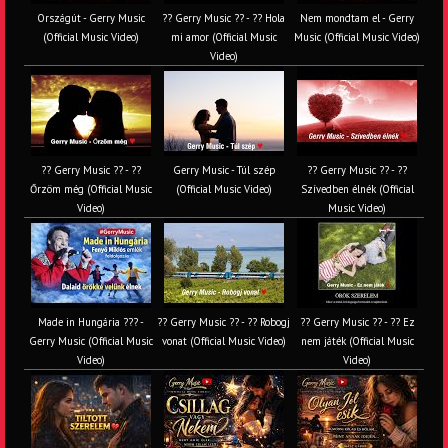
Országút - Gerry Music
?? Gerry Music ?? - ?? Hola
Nem mondtam el - Gerry
(Official Music Video)
mi amor (Official Music
Music (Official Music Video)
Video)
?? Gerry Music ?? - ??
Gerry Music - Túl szép
?? Gerry Music ?? - ??
Őrzöm még (Official Music
(Official Music Video)
Szívedben élnék (Official
Video)
Music Video)
Made in Hungária ??? -
?? Gerry Music ?? - ?? Robogj
?? Gerry Music ?? - ?? Ez
Gerry Music (Official Music
vonat (Official Music Video)
nem játék (Official Music
Video)
Video)