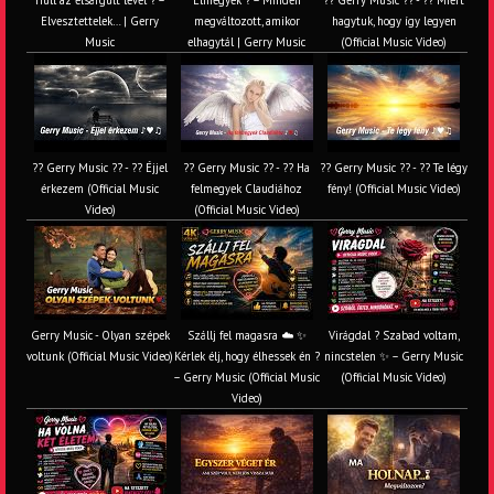
Hull az elsárgult levél ? –
Elmegyek ? – Minden
?? Gerry Music ?? - ?? Miért
Elvesztettelek… | Gerry
megváltozott, amikor
hagytuk, hogy így legyen
Music
elhagytál | Gerry Music
(Official Music Video)
?? Gerry Music ?? - ?? Éjjel
?? Gerry Music ?? - ?? Ha
?? Gerry Music ?? - ?? Te légy
érkezem (Official Music
felmegyek Claudiához
fény! (Official Music Video)
Video)
(Official Music Video)
Gerry Music - Olyan szépek
Szállj fel magasra ☁️ ✨
Virágdal ? Szabad voltam,
voltunk (Official Music Video)
Kérlek élj, hogy élhessek én ?
nincstelen ✨ – Gerry Music
– Gerry Music (Official Music
(Official Music Video)
Video)