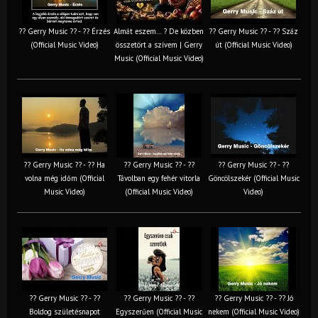
?? Gerry Music ?? - ?? Érzés
Almát eszem… ? De közben
?? Gerry Music ?? - ?? Száz
(Official Music Video)
összetört a szívem | Gerry
út (Official Music Video)
Music (Official Music Video)
?? Gerry Music ?? - ?? Ha
?? Gerry Music ?? - ??
?? Gerry Music ?? - ??
volna még időm (Official
Távolban egy fehér vitorla
Göncölszekér (Official Music
Music Video)
(Official Music Video)
Video)
?? Gerry Music ?? - ??
?? Gerry Music ?? - ??
?? Gerry Music ?? - ?? Jó
Boldog születésnapot
Egyszerűen (Official Music
nekem (Official Music Video)