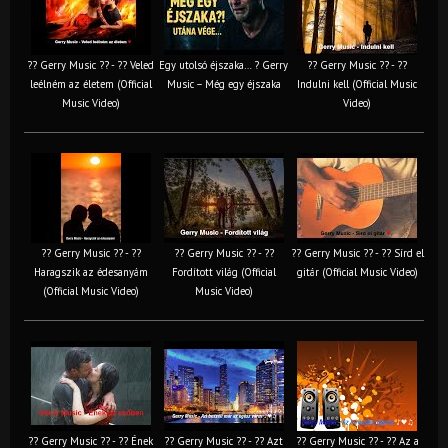
?? Gerry Music ?? - ?? Veled
Egy utolsó éjszaka… ? Gerry
?? Gerry Music ?? - ??
leélném az életem (Official
Music – Még egy éjszaka
Indulni kell (Official Music
Music Video)
Video)
?? Gerry Music ?? - ??
?? Gerry Music ?? - ??
?? Gerry Music ?? - ?? Sírd el
Haragszik az édesanyám
Fordított világ (Official
gitár (Official Music Video)
(Official Music Video)
Music Video)
?? Gerry Music ?? - ?? Ének
?? Gerry Music ?? - ?? Azt
?? Gerry Music ?? - ?? Az a