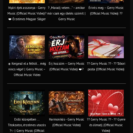
Nyári éjek asszonya - Gerry
? „Maradj velem…” – amikor
Érints meg – Gerry Music
Music (Official Music Video)?
már csak egy ölelés számít |
(Official Music Video) ??
❤️ Érzelmes Magyar Sláger
Gerry Music
☀️ Kergesd el a felhőt… még
Érj hozzám – Gerry Music
?? Gerry Music ?? - ?? Tábori
nincs vége! | Gerry Music –
(Official Music Video) ❤️?
posta (Official Music Video)
Official Music Video
Erdő közepében ...
Harmonikás - Gerry Music
?? Gerry Music ?? - ?? Gyere
Titokzatos, érzelmes utazás
(Official Music Video)
és álmodj (Official Music
?✨ | Gerry Music (Official
Video)