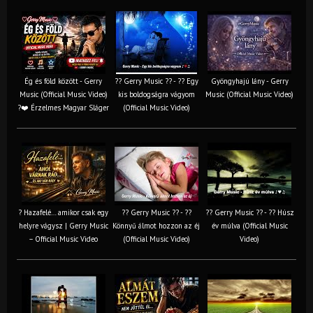
Ég és föld között - Gerry
?? Gerry Music ?? - ?? Egy
Gyöngyhajú lány - Gerry
Music (Official Music Video)
kis boldogságra vágyom
Music (Official Music Video)
?❤️ Érzelmes Magyar Sláger
(Official Music Video)
? Hazafelé… amikor csak egy
?? Gerry Music ?? - ??
?? Gerry Music ?? - ?? Húsz
helyre vágysz | Gerry Music
Könnyű álmot hozzon az éj
év múlva (Official Music
– Official Music Video
(Official Music Video)
Video)