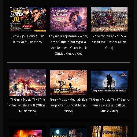
Legyek jó - Gerry Music
Egy május éjszakán ? A dal,
?? Gerry Music ?? - ?? A
(Official Music Video)
amitől újra hinni fogsz a
csend éve (Official Music
szerelemben - Gerry Music
Video)
Official Music Video
?? Gerry Music ?? - ?? Ha
Gerry Music - Meghalnék a
?? Gerry Music ?? - ?? Szánd
volna két életem II (Official
karjaidban (Official Music
rám az éjszakát (Official
Music Video)
Video)
Music Video)