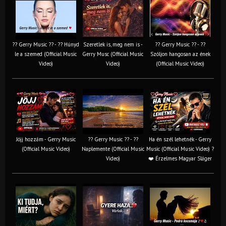
?? Gerry Music ?? - ?? Húnyd
Szeretlek is, meg nem is -
?? Gerry Music ?? - ??
le a szemed (Official Music
Gerry Musc (Official Music
Szóljon hangosan az ének
Video)
Video)
(Official Music Video)
Jöjj hozzám - Gerry Music
?? Gerry Music ?? - ??
Ha én szél lehetnék - Gerry
(Official Music Video)
Naplemente (Official Music
Music (Official Music Video) ?️
Video)
❤️ Érzelmes Magyar Sláger