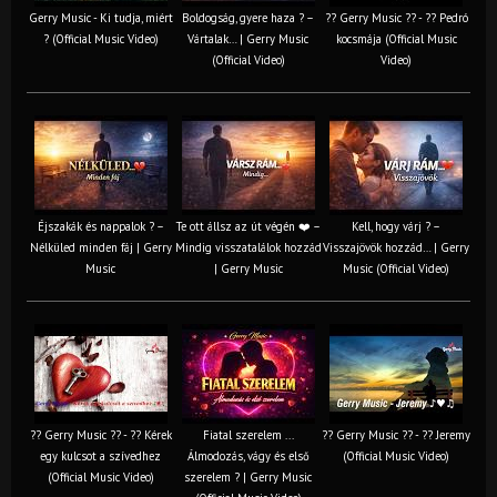
Gerry Music - Ki tudja, miért
Boldogság, gyere haza ? –
?? Gerry Music ?? - ?? Pedró
? (Official Music Video)
Vártalak… | Gerry Music
kocsmája (Official Music
(Official Video)
Video)
Éjszakák és nappalok ? –
Te ott állsz az út végén ❤️ –
Kell, hogy várj ? –
Nélküled minden fáj | Gerry
Mindig visszatalálok hozzád
Visszajövök hozzád… | Gerry
Music
| Gerry Music
Music (Official Video)
?? Gerry Music ?? - ?? Kérek
Fiatal szerelem ...
?? Gerry Music ?? - ?? Jeremy
egy kulcsot a szívedhez
Álmodozás, vágy és első
(Official Music Video)
(Official Music Video)
szerelem ? | Gerry Music