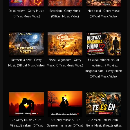
Dalolj velem - Gerry Music
Szerelem - Gerry Music
Ne titkold - Gerry Music
(Official Music Video)
(Official Music Video)
(Official Music Video)
Keresem a szót - Gerry
Elszáll a gondom - Gerry
Ez a dal minden szülőt
Music (Official Music Video)
Music (Official Music Video)
megérint… ? Vigyázz
magadra fiam - Gerry Music
(Official Music Video)
?? Gerry Music ?? - ??
?? Gerry Music ?? - ??
? Te és én… 30 év után |
Válaszolj nekem (Official
Szerelem hajnalán (Official
Gerry Music (Nosztalgikus