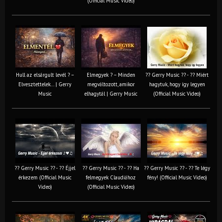
(Official Music Video)
Hull az elsárgult levél ? –
Elmegyek ? – Minden
?? Gerry Music ?? - ?? Miért
Elvesztettelek… | Gerry
megváltozott, amikor
hagytuk, hogy így legyen
Music
elhagytál | Gerry Music
(Official Music Video)
?? Gerry Music ?? - ?? Éjjel
?? Gerry Music ?? - ?? Ha
?? Gerry Music ?? - ?? Te légy
érkezem (Official Music
felmegyek Claudiához
fény! (Official Music Video)
Video)
(Official Music Video)