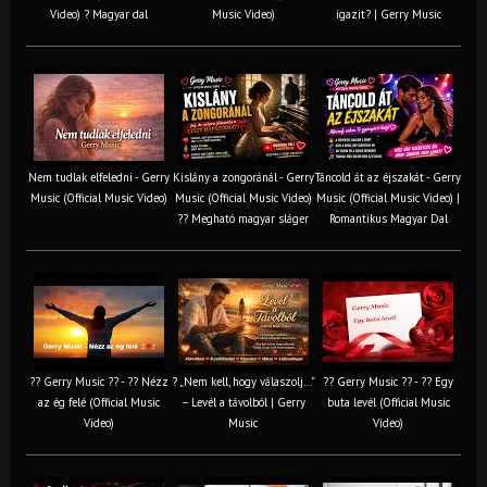
Video) ? Magyar dal
Music Video)
igazit? | Gerry Music
Nem tudlak elfeledni - Gerry
Kislány a zongoránál - Gerry
Táncold át az éjszakát - Gerry
Music (Official Music Video)
Music (Official Music Video)
Music (Official Music Video) |
?? Megható magyar sláger
Romantikus Magyar Dal
?? Gerry Music ?? - ?? Nézz
? „Nem kell, hogy válaszolj…”
?? Gerry Music ?? - ?? Egy
az ég felé (Official Music
– Levél a távolból | Gerry
buta levél (Official Music
Video)
Music
Video)