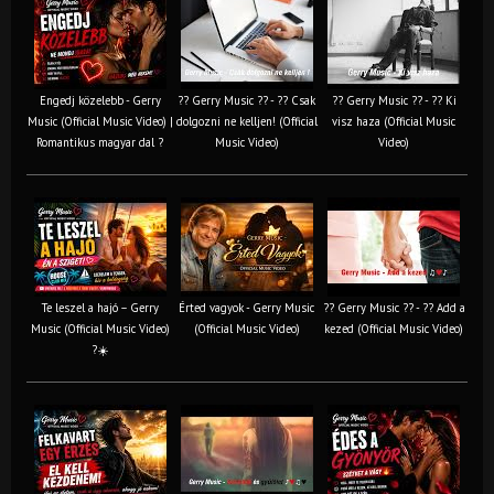
Engedj közelebb - Gerry
?? Gerry Music ?? - ?? Csak
?? Gerry Music ?? - ?? Ki
Music (Official Music Video) |
dolgozni ne kelljen! (Official
visz haza (Official Music
Romantikus magyar dal ?
Music Video)
Video)
Te leszel a hajó – Gerry
Érted vagyok - Gerry Music
?? Gerry Music ?? - ?? Add a
Music (Official Music Video)
(Official Music Video)
kezed (Official Music Video)
?☀️