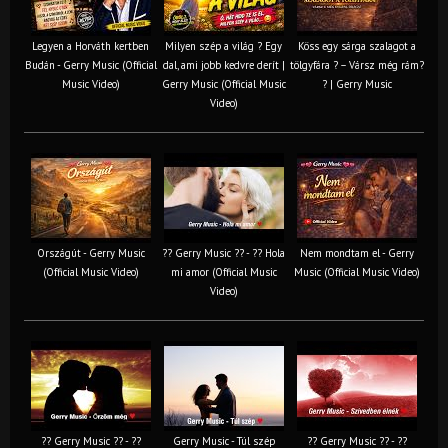
Legyen a Horváth kertben
Milyen szép a világ ? Egy
Köss egy sárga szalagot a
Budán - Gerry Music (Official
dal, ami jobb kedvre derít |
tölgyfára ?️ – Vársz még rám?
Music Video)
Gerry Music (Official Music
? | Gerry Music
Video)
Országút - Gerry Music
?? Gerry Music ?? - ?? Hola
Nem mondtam el - Gerry
(Official Music Video)
mi amor (Official Music
Music (Official Music Video)
Video)
?? Gerry Music ?? - ??
Gerry Music - Túl szép
?? Gerry Music ?? - ??