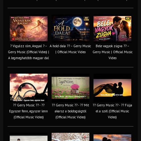
? Vigyázz rám, Angyal ? –
A hold dala ?? – Gerry Music
Bele vagyok zúgva ?? –
Gerry Music (Official Video) |
| Official Music Video
Gerry Music | Official Music
A legmeghatóbb magyar dal
Video
?? Gerry Music ?? - ??
?? Gerry Music ?? - ?? Mit
?? Gerry Music ?? - ?? Fújja
Egyszer fenn, egyszer lenn
akarsz a boldogságtól
el a szél (Official Music
(Official Music Video)
(Official Music Video)
Video)