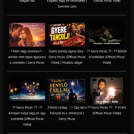
magyar dal
Engedd, hogy én vezesselek |
Official Music Video
Summer Love
? Mért vagy szomorú? –
Gyere, táncolj cigány lány -
?? Gerry Music ?? - ?? Börtön
amikor nem olyan egyszerű
Gerry Music (Official Music
árnyékában (Official Music
a szerelem | Gerry Music
Video) | Mulatós sláger
Video)
?? Gerry Music ?? - ??
„Fénylő csillag…” ⭐ Egy dal a
?? Gerry Music ?? - ?? Kisfiú
Amilyen hülye vagy, én úgy
hiányról és a reményről |
(Official Music Video)
szeretlek (Official Music
Gerry Music
Video)