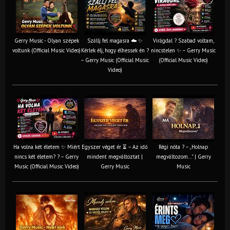
Gerry Music - Olyan szépek
Szállj fel magasra ☁️ ✨
Virágdal ? Szabad voltam,
voltunk (Official Music Video)
Kérlek élj, hogy élhessek én ?
nincstelen ✨ – Gerry Music
– Gerry Music (Official Music
(Official Music Video)
Video)
Ha volna két életem ✨ Miért
Egyszer véget ér ⏳ – Az idő
Régi nóta ? – „Holnap
nincs két életem? ? – Gerry
mindent megváltoztat |
megváltozom…” | Gerry
Music (Official Music Video)
Gerry Music
Music