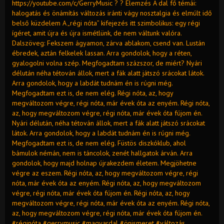
https://youtube.com/c/GerryMusic ? ? Elemzés A dal fő témái:
halogatás és önámítás változás iránti vágy nosztalgia és elmúlt idő
belső küzdelem A „régi nóta” kifejezés itt szimbolikus: egy régi
ígéret, amit újra és újra ismétlünk, de nem váltunk valóra.
Dalszöveg: Fekszem ágyamon, zárva ablakom, csend van. Lustán
ébredek, aztán felkelek lassan. Arra gondolok, hogy a réten,
gyalogolni volna szép. Megfogadtam százszor, de miért? Nyári
délután néha tétován állok, mert a fák alatt játszó srácokat látok.
Arra gondolok, hogy a labdát tudnám én is rúgni még.
Megfogadtam ezt is, de nem elég. Régi nóta, az, hogy
megváltozom végre, régi nóta, már évek óta az enyém. Régi nóta,
az, hogy megváltozom végre, régi nóta, már évek óta fújom én.
Nyári délután, néha tétován állok, mert a fák alatt játszó srácokat
látok. Arra gondolok, hogy a labdát tudnám én is rúgni még.
Megfogadtam ezt is, de nem elég. Füstös diszkóklub, ahol
bámulok némán, nem is táncolok, zenét hallgatok árván. Arra
gondolok, hogy majd holnap újrakezdem életem. Megjöhetne
végre az eszem. Régi nóta, az, hogy megváltozom végre, régi
nóta, már évek óta az enyém. Régi nóta, az, hogy megváltozom
végre, régi nóta, már évek óta fújom én. Régi nóta, az, hogy
megváltozom végre, régi nóta, már évek óta az enyém. Régi nóta,
az, hogy megváltozom végre, régi nóta, már évek óta fújom én.
#réginóta #gerrymusic #magyardal #önismeret #változás