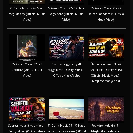
?? Gerry Music ?? - ?? Állj
?? Gerry Music ?? - ?? Harag
?? Gerry Music ?? - ??
meg kislány (Official Music
vagy béke (Official Music
Dalban mondom el (Official
Video)
Video)
Music Video)
?? Gerry Music ?? - ??
Szeress úgy, ahogy itt
Életemben csak két nőt
Tábortűz (Official Music
vagyok ?✨ – Gerry Music |
szerettem - Gerry Music
Video)
Official Music Video
(Official Music Video) |
Megható magyar dal
Szeretni valakit valamiért –
?? Gerry Music ?? - ?? Nagy
Rég várok valakire ? –
Gerry Music (Official Music
baj van, hol a szívem (Official
Megtalálom valaha az