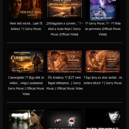
Nem kell másik… csak TE
„Otthagytam a szívem…” ? –
?? Gerry Music ?? - ?? Nika
kellesz ? | Gerry Music
Ahol a lusta folyó | Gerry
se perimeno (Official Music
Music (Official Video)
Video)
Csavargódal ?? (Egy élet út
Óh, kisleány ?? (EZT nem
? Egy lány az első sorból… és
nélkül… mégis szabadon)
fogod elfelejteni…) Gerry
örökre eltűnt ? | Gerry Music
Gerry Music | Official Music
Music | Official Music Video
Video