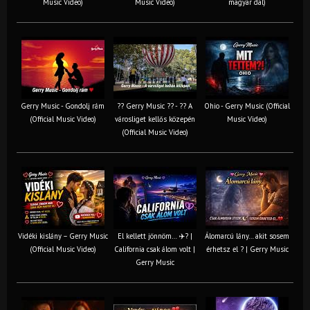
Music Video)
Music Video)
magyar dal)
Gerry Music - Gondolj rám
?? Gerry Music ?? - ?? A
Ohio - Gerry Music (Official
(Official Music Video)
városliget kellős közepén
Music Video)
(Official Music Video)
Vidéki kislány – Gerry Music
El kellett jönnöm… ✈️? |
Álomarcú lány… akit sosem
(Official Music Video)
California csak álom volt |
érhetsz el ? | Gerry Music
Gerry Music