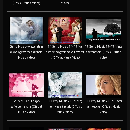
(Official Music Video)
Video)
Gerry Music - A szerelem
?? Gerry Music ?? - ?? Ma
?? Gerry Music ?? - ?? Nincs
neked egész más (Official
este felmegyek majd hozzád
szerencsém (Official Music
Music Video)
II. (Official Music Video)
Video)
Gerry Music - Lányok
?? Gerry Music ?? - ?? Még
?? Gerry Music ?? - ?? Kacér
szívében lakom (Official
nem veszíthetek (Official
a mosolya (Official Music
Music Video)
Music Video)
Video)