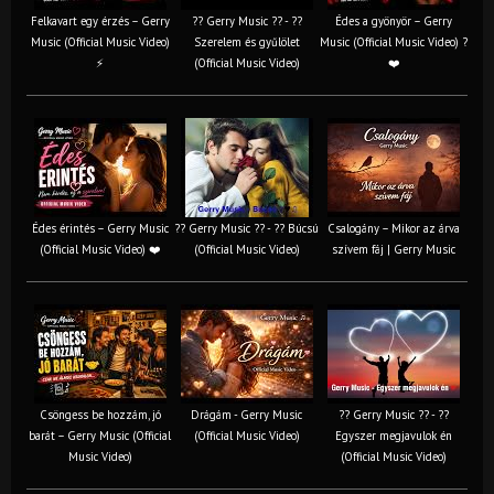
Felkavart egy érzés – Gerry
?? Gerry Music ?? - ??
Édes a gyönyör – Gerry
Music (Official Music Video)
Szerelem és gyűlölet
Music (Official Music Video) ?
⚡
(Official Music Video)
❤️
Édes érintés – Gerry Music
?? Gerry Music ?? - ?? Búcsú
Csalogány – Mikor az árva
(Official Music Video) ❤️
(Official Music Video)
szívem fáj | Gerry Music
Csöngess be hozzám, jó
Drágám - Gerry Music
?? Gerry Music ?? - ??
barát – Gerry Music (Official
(Official Music Video)
Egyszer megjavulok én
Music Video)
(Official Music Video)