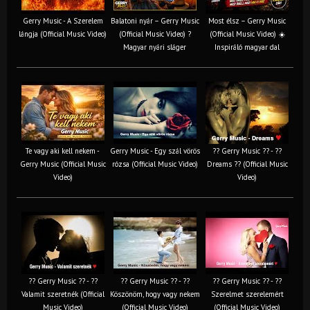
Gerry Music - A Szerelem
Balatoni nyár – Gerry Music
Most élsz – Gerry Music
lángja (Official Music Video)
(Official Music Video) ?
(Official Music Video) ☀️
Magyar nyári sláger
Inspiráló magyar dal
Te vagy aki kell nekem -
Gerry Music - Egy szál vörös
?? Gerry Music ?? - ??
Gerry Music (Official Music
rózsa (Official Music Video)
Dreams ?? (Official Music
Video)
Video)
?? Gerry Music ?? - ??
?? Gerry Music ?? - ??
?? Gerry Music ?? - ??
Valamit szeretnék (Official
Köszönöm, hogy vagy nekem
Szerelmet szerelemért
Music Video)
(Official Music Video)
(Official Music Video)