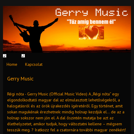
Home
Kapcsolat
Gerry Music
Régi nóta - Gerry Music (Official Music Video) A „Régi nóta” egy
elgondolkodtató magyar dal az elmulasztott lehetőségekről, a
halogatásról és az örök újrakezdés ígéretéről. Egy történet, amit
sokan magukénak érezhetnek: mindig holnap kezdjük el… de az a
holnap sokszor nem jön el. A dal őszintén mutatja be azt az
élethelyzetet, amikor tudjuk, hogy változtatni kellene – mégsem
tesszük meg. ? Iratkozz fel a csatornára további magyar zenékért!