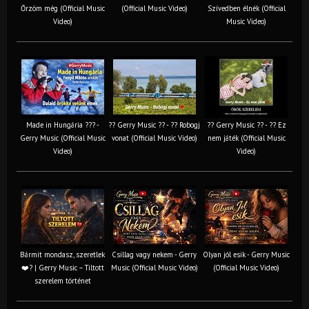
Őrzöm még (Official Music
(Official Music Video)
Szívedben élnék (Official
Video)
Music Video)
Made in Hungária ??? -
?? Gerry Music ?? - ?? Robogj
?? Gerry Music ?? - ?? Ez
Gerry Music (Official Music
vonat (Official Music Video)
nem játék (Official Music
Video)
Video)
Bármit mondasz, szeretlek
Csillag vagy nekem - Gerry
Olyan jól esik - Gerry Music
❤️‍? | Gerry Music – Tiltott
Music (Official Music Video)
(Official Music Video)
szerelem történet