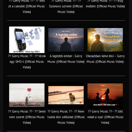
?? Gerry Music ?? - ?? Törd
?? Gerry Music ?? - ??
?? Gerry Music ?? - ?? Bújj
át a csendet (Official Music
Szomorú szívem (Official
mellém (Official Music Video)
Video)
Music Video)
?? Gerry Music ?? - ?? Várok
A legtöbb ember - Gerry
Okosabban kéne élni – Gerry
egy SMS-t (Official Music
Music (Official Music Video)
Music (Official Music Video)
Video)
?? Gerry Music ?? - ?? Senki
?? Gerry Music ?? - ?? Nem
?? Gerry Music ?? - ?? Jött
nem szeret (Official Music
tudok élni nélküled (Official
veled a nyár (Official Music
Video)
Music Video)
Video)