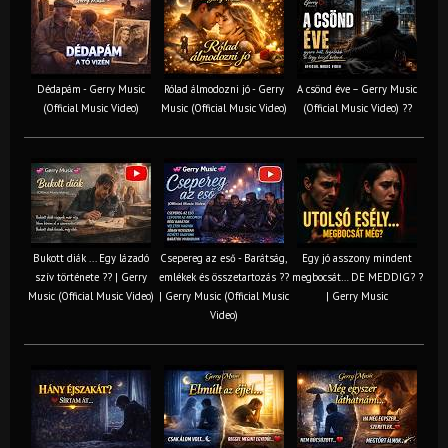
Dédapám - Gerry Music
Rólad álmodozni jó - Gerry
A csönd éve – Gerry Music
(Official Music Video)
Music (Official Music Video)
(Official Music Video) ??
Bukott diák ... Egy lázadó
Csepereg az eső - Barátság,
Egy jó asszony mindent
szív története ?? | Gerry
emlékek és összetartozás ?️?
megbocsát… DE MEDDIG? ?
Music (Official Music Video)
| Gerry Music (Official Music
| Gerry Music
Video)