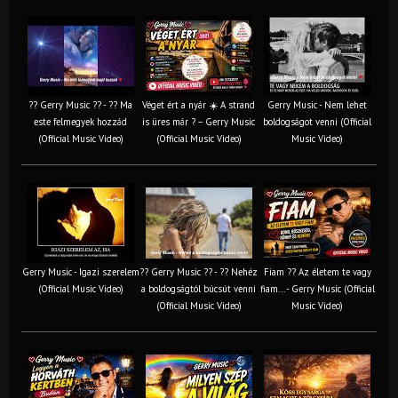
?? Gerry Music ?? - ?? Ma
Véget ért a nyár ☀️ A strand
Gerry Music - Nem lehet
este felmegyek hozzád
is üres már ? – Gerry Music
boldogságot venni (Official
(Official Music Video)
(Official Music Video)
Music Video)
Gerry Music - Igazi szerelem
?? Gerry Music ?? - ?? Nehéz
Fiam ?‍? Az életem te vagy
(Official Music Video)
a boldogságtól búcsút venni
fiam... - Gerry Music (Official
(Official Music Video)
Music Video)