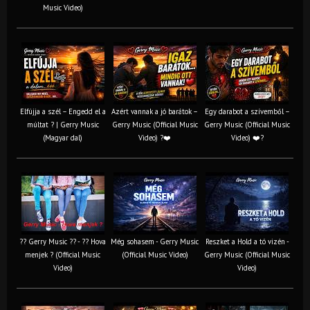
Music Video)
Elfújja a szél – Engedd el a
Azért vannak a jó barátok –
Egy darabot a szívemből –
múltat ? | Gerry Music
Gerry Music (Official Music
Gerry Music (Official Music
(Magyar dal)
Video) ?❤️
Video) ❤️?
?? Gerry Music ?? - ?? Hova
Még sohasem - Gerry Music
Reszket a Hold a tó vizén -
menjek ? (Official Music
(Official Music Video)
Gerry Music (Official Music
Video)
Video)