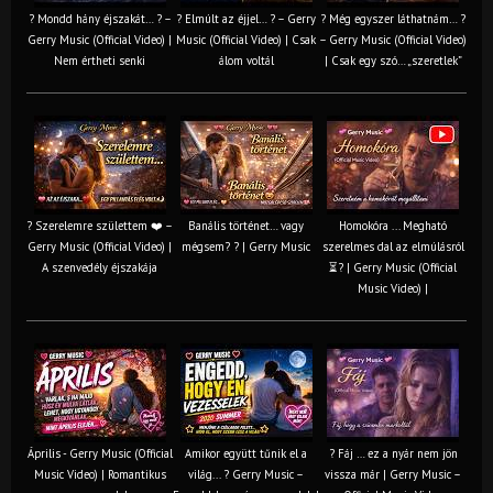
? Mondd hány éjszakát… ? –
? Elmúlt az éjjel… ? – Gerry
? Még egyszer láthatnám… ?
Gerry Music (Official Video) |
Music (Official Video) | Csak
– Gerry Music (Official Video)
Nem értheti senki
álom voltál
| Csak egy szó… „szeretlek”
? Szerelemre születtem ❤️ –
Banális történet… vagy
Homokóra ... Megható
Gerry Music (Official Video) |
mégsem? ? | Gerry Music
szerelmes dal az elmúlásról
A szenvedély éjszakája
⏳? | Gerry Music (Official
Music Video) |
Április - Gerry Music (Official
Amikor együtt tűnik el a
? Fáj … ez a nyár nem jön
Music Video) | Romantikus
világ... ? Gerry Music –
vissza már | Gerry Music –