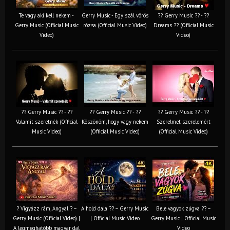
Te vagy aki kell nekem -
Gerry Music - Egy szál vörös
?? Gerry Music ?? - ??
Gerry Music (Official Music
rózsa (Official Music Video)
Dreams ?? (Official Music
Video)
Video)
?? Gerry Music ?? - ??
?? Gerry Music ?? - ??
?? Gerry Music ?? - ??
Valamit szeretnék (Official
Köszönöm, hogy vagy nekem
Szerelmet szerelemért
Music Video)
(Official Music Video)
(Official Music Video)
? Vigyázz rám, Angyal ? –
A hold dala ?? – Gerry Music
Bele vagyok zúgva ?? –
Gerry Music (Official Video) |
| Official Music Video
Gerry Music | Official Music
A legmeghatóbb magyar dal
Video