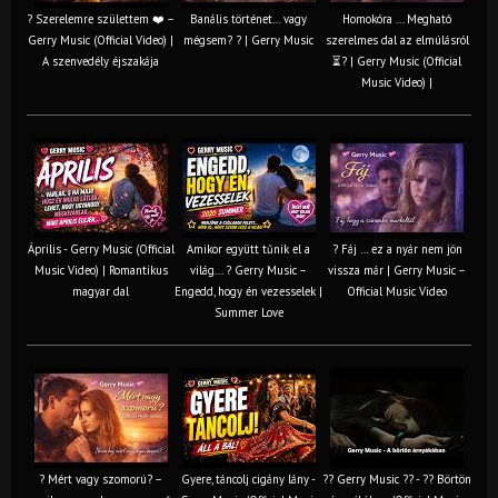
? Szerelemre születtem ❤️ –
Banális történet… vagy
Homokóra ... Megható
Gerry Music (Official Video) |
mégsem? ? | Gerry Music
szerelmes dal az elmúlásról
A szenvedély éjszakája
⏳? | Gerry Music (Official
Music Video) |
Április - Gerry Music (Official
Amikor együtt tűnik el a
? Fáj … ez a nyár nem jön
Music Video) | Romantikus
világ... ? Gerry Music –
vissza már | Gerry Music –
magyar dal
Engedd, hogy én vezesselek |
Official Music Video
Summer Love
? Mért vagy szomorú? –
Gyere, táncolj cigány lány -
?? Gerry Music ?? - ?? Börtön