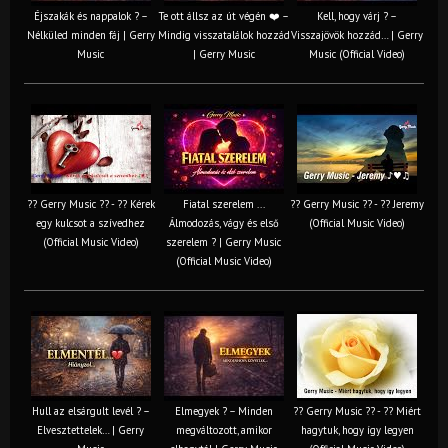
Éjszakák és nappalok ? –
Te ott állsz az út végén ❤️ –
Kell, hogy várj ? –
Nélküled minden fáj | Gerry
Mindig visszatalálok hozzád
Visszajövök hozzád… | Gerry
Music
| Gerry Music
Music (Official Video)
?? Gerry Music ?? - ?? Kérek
Fiatal szerelem ...
?? Gerry Music ?? - ?? Jeremy
egy kulcsot a szívedhez
Álmodozás, vágy és első
(Official Music Video)
(Official Music Video)
szerelem ? | Gerry Music
(Official Music Video)
Hull az elsárgult levél ? –
Elmegyek ? – Minden
?? Gerry Music ?? - ?? Miért
Elvesztettelek… | Gerry
megváltozott, amikor
hagytuk, hogy így legyen