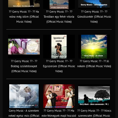
?? Gerry Music ?? - ?? Ha
?? Gerry Music ?? - ??
?? Gerry Music ?? - ??
volna még időm (Official
Távolban egy fehér vitorla
Göncölszekér (Official Music
Music Video)
(Official Music Video)
Video)
?? Gerry Music ?? - ??
?? Gerry Music ?? - ??
?? Gerry Music ?? - ?? Jó
Boldog születésnapot
Egyszerűen (Official Music
nekem (Official Music Video)
(Official Music Video)
Video)
Gerry Music - A szerelem
?? Gerry Music ?? - ?? Ma
?? Gerry Music ?? - ?? Nincs
neked egész más (Official
este felmegyek majd hozzád
szerencsém (Official Music