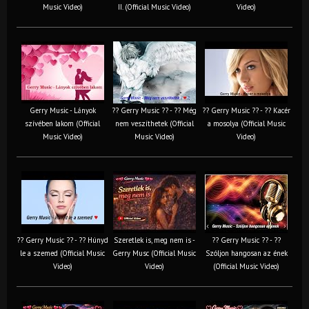
Music Video)
II. (Official Music Video)
Video)
Gerry Music - Lányok
?? Gerry Music ?? - ?? Még
?? Gerry Music ?? - ?? Kacér
szívében lakom (Official
nem veszíthetek (Official
a mosolya (Official Music
Music Video)
Music Video)
Video)
?? Gerry Music ?? - ?? Húnyd
Szeretlek is, meg nem is -
?? Gerry Music ?? - ??
le a szemed (Official Music
Gerry Musc (Official Music
Szóljon hangosan az ének
Video)
Video)
(Official Music Video)