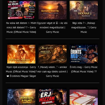
Ha volna két életem ✨ Miért
Egyszer véget ér ⏳ – Az idő
Régi nóta ? – „Holnap
nincs két életem? ? – Gerry
mindent megváltoztat |
megváltozom…” | Gerry
Music (Official Music Video)
Gerry Music
Music
Nyári éjek asszonya - Gerry
? „Maradj velem…” – amikor
Érints meg – Gerry Music
Music (Official Music Video)?
már csak egy ölelés számít |
(Official Music Video) ??
❤️ Érzelmes Magyar Sláger
Gerry Music