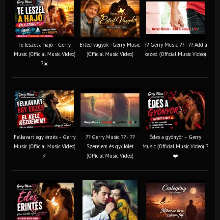
Te leszel a hajó – Gerry
Érted vagyok - Gerry Music
?? Gerry Music ?? - ?? Add a
Music (Official Music Video)
(Official Music Video)
kezed (Official Music Video)
?☀️
Felkavart egy érzés – Gerry
?? Gerry Music ?? - ??
Édes a gyönyör – Gerry
Music (Official Music Video)
Szerelem és gyűlölet
Music (Official Music Video) ?
⚡
(Official Music Video)
❤️