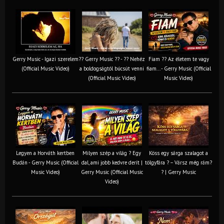
Gerry Music - Igazi szerelem
?? Gerry Music ?? - ?? Nehéz
Fiam ?‍? Az életem te vagy
(Official Music Video)
a boldogságtól búcsút venni
fiam... - Gerry Music (Official
(Official Music Video)
Music Video)
Legyen a Horváth kertben
Milyen szép a világ ? Egy
Köss egy sárga szalagot a
Budán - Gerry Music (Official
dal, ami jobb kedvre derít |
tölgyfára ?️ – Vársz még rám?
Music Video)
Gerry Music (Official Music
? | Gerry Music
Video)