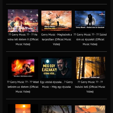
?? Gerry Music ?? - ?? Ha
Gerry Music - Meghalnék a
?? Gerry Music ?? - ?? Szánd
volna két életem II (Official
karjaidban (Official Music
rám az éjszakát (Official
Music Video)
Video)
Music Video)
?? Gerry Music ?? - ?? Veled
Egy utolsó éjszaka… ? Gerry
?? Gerry Music ?? - ??
leélném az életem (Official
Music – Még egy éjszaka
Indulni kell (Official Music
Music Video)
Video)