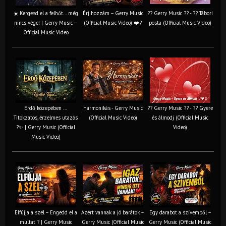
☀️ Kergesd el a felhőt… még
Érj hozzám – Gerry Music
?? Gerry Music ?? - ?? Tábori
nincs vége! | Gerry Music –
(Official Music Video) ❤️?
posta (Official Music Video)
Official Music Video
Erdő közepében ...
Harmonikás - Gerry Music
?? Gerry Music ?? - ?? Gyere
Titokzatos, érzelmes utazás
(Official Music Video)
és álmodj (Official Music
?✨ | Gerry Music (Official
Video)
Music Video)
Elfújja a szél – Engedd el a
Azért vannak a jó barátok –
Egy darabot a szívemből –
múltat ? | Gerry Music
Gerry Music (Official Music
Gerry Music (Official Music