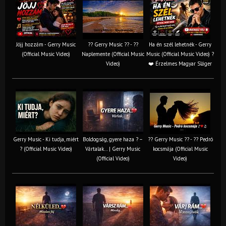
Jöjj hozzám - Gerry Music
?? Gerry Music ?? - ??
Ha én szél lehetnék - Gerry
(Official Music Video)
Naplemente (Official Music
Music (Official Music Video) ?️
Video)
❤️ Érzelmes Magyar Sláger
Gerry Music - Ki tudja, miért
Boldogság, gyere haza ? –
?? Gerry Music ?? - ?? Pedró
? (Official Music Video)
Vártalak… | Gerry Music
kocsmája (Official Music
(Official Video)
Video)