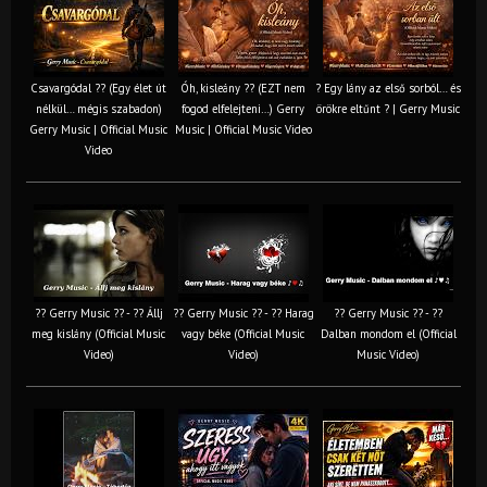
Csavargódal ?? (Egy élet út
Óh, kisleány ?? (EZT nem
? Egy lány az első sorból… és
nélkül… mégis szabadon)
fogod elfelejteni…) Gerry
örökre eltűnt ? | Gerry Music
Gerry Music | Official Music
Music | Official Music Video
Video
?? Gerry Music ?? - ?? Állj
?? Gerry Music ?? - ?? Harag
?? Gerry Music ?? - ??
meg kislány (Official Music
vagy béke (Official Music
Dalban mondom el (Official
Video)
Video)
Music Video)