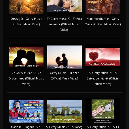
Országút - Gerry Music
?? Gerry Music ?? - ?? Hola
Nem mondtam el - Gerry
(Official Music Video)
mi amor (Official Music
Music (Official Music Video)
Video)
?? Gerry Music ?? - ??
Gerry Music - Túl szép
?? Gerry Music ?? - ??
Őrzöm még (Official Music
(Official Music Video)
Szívedben élnék (Official
Video)
Music Video)
Made in Hungária ??? -
?? Gerry Music ?? - ?? Robogj
?? Gerry Music ?? - ?? Ez