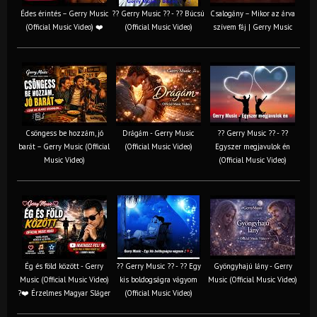
Édes érintés – Gerry Music
?? Gerry Music ?? - ?? Búcsú
Csalogány – Mikor az árva
(Official Music Video) ❤️
(Official Music Video)
szívem fáj | Gerry Music
Csöngess be hozzám, jó
Drágám - Gerry Music
?? Gerry Music ?? - ??
barát – Gerry Music (Official
(Official Music Video)
Egyszer megjavulok én
Music Video)
(Official Music Video)
Ég és föld között - Gerry
?? Gerry Music ?? - ?? Egy
Gyöngyhajú lány - Gerry
Music (Official Music Video)
kis boldogságra vágyom
Music (Official Music Video)
?❤️ Érzelmes Magyar Sláger
(Official Music Video)