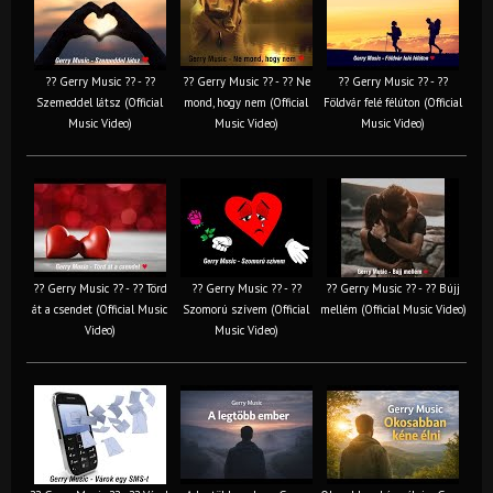
?? Gerry Music ?? - ??
?? Gerry Music ?? - ?? Ne
?? Gerry Music ?? - ??
Szemeddel látsz (Official
mond, hogy nem (Official
Földvár felé félúton (Official
Music Video)
Music Video)
Music Video)
?? Gerry Music ?? - ?? Törd
?? Gerry Music ?? - ??
?? Gerry Music ?? - ?? Bújj
át a csendet (Official Music
Szomorú szívem (Official
mellém (Official Music Video)
Video)
Music Video)