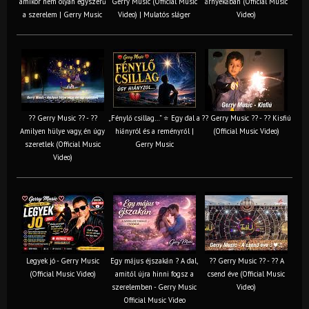
amikor nem olyan egyszerű
Gerry Music (Official Music
árnyékában (Official Music
a szerelem | Gerry Music
Video) | Mulatós sláger
Video)
?? Gerry Music ?? - ??
„Fénylő csillag…” ⭐ Egy dal a
?? Gerry Music ?? - ?? Kisfiú
Amilyen hülye vagy, én úgy
hiányról és a reményről |
(Official Music Video)
szeretlek (Official Music
Gerry Music
Video)
Legyek jó - Gerry Music
Egy május éjszakán ? A dal,
?? Gerry Music ?? - ?? A
(Official Music Video)
amitől újra hinni fogsz a
csend éve (Official Music
szerelemben - Gerry Music
Video)
Official Music Video