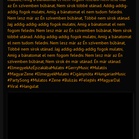
az Én szívemben búbánat, Nem sírok többé utánad. Addig-addig-
addig fogok mulatni, Amíg a bánatomat el nem tudom feledni.
Nem lesz már az Én szívemben búbánat, Többé nem sírok utánad.
Jajj addig-addig-addig fogok mulatni, Amíg a bánatomat el nem
fogom feledni. Nem lesz már az Én szívemben búbánat, Nem sírok
többé utánad. Addig-addig-addig fogok mulatni, Amíg a bánatomat
el nem tudom feledni. Nem lesz már az Én szívemben búbánat,
Többé nem sírok utánad. Jajj addig-addig-addig fogok mulatni,
Amíg a bánatomat el nem fogom feledni. Nem lesz már az Én
szívemben búbánat, Nem sírok én már utánad. Én már utánad.
#ElmegyekAzÉjszakábaMulatni #GerryMusic #Mulatós
#MagyarZene #ElmegyekMulatni #Cigánynóta #HungarianMusic
#PartySong #Mulatos #Zene #Bulizás #Felejtés #MagyarDal
#Viral #Hangulat