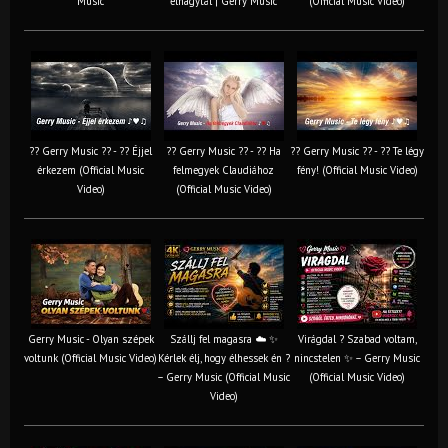
Music
elhagytál | Gerry Music
(Official Music Video)
?? Gerry Music ?? - ?? Éjjel
?? Gerry Music ?? - ?? Ha
?? Gerry Music ?? - ?? Te légy
érkezem (Official Music
felmegyek Claudiához
fény! (Official Music Video)
Video)
(Official Music Video)
Gerry Music - Olyan szépek
Szállj fel magasra ☁️ ✨
Virágdal ? Szabad voltam,
voltunk (Official Music Video)
Kérlek élj, hogy élhessek én ?
nincstelen ✨ – Gerry Music
– Gerry Music (Official Music
(Official Music Video)
Video)