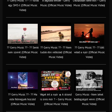
?? Gerry Music ?? - ?? Várok
A legtöbb ember - Gerry
Okosabban kéne élni – Gerry
egy SMS-t (Official Music
Music (Official Music Video)
Music (Official Music Video)
Video)
?? Gerry Music ?? - ?? Senki
?? Gerry Music ?? - ?? Nem
?? Gerry Music ?? - ?? Jött
nem szeret (Official Music
tudok élni nélküled (Official
veled a nyár (Official Music
Video)
Music Video)
Video)
?? Gerry Music ?? - ?? Ma
Véget ért a nyár ☀️ A strand
Gerry Music - Nem lehet
este felmegyek hozzád
is üres már ? – Gerry Music
boldogságot venni (Official
(Official Music Video)
(Official Music Video)
Music Video)