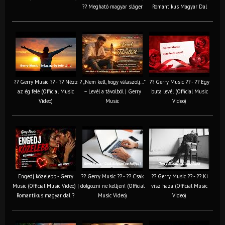
?? Megható magyar sláger
Romantikus Magyar Dal
?? Gerry Music ?? - ?? Nézz
? „Nem kell, hogy válaszolj…”
?? Gerry Music ?? - ?? Egy
az ég felé (Official Music
– Levél a távolból | Gerry
buta levél (Official Music
Video)
Music
Video)
Engedj közelebb - Gerry
?? Gerry Music ?? - ?? Csak
?? Gerry Music ?? - ?? Ki
Music (Official Music Video) |
dolgozni ne kelljen! (Official
visz haza (Official Music
Romantikus magyar dal ?
Music Video)
Video)