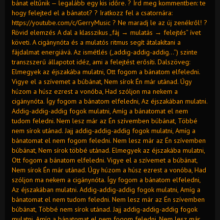
bánat eltűnik — legalább egy kis időre. ? Írd meg kommentben: te
hogy felejted el a bánatot? ? Iratkozz fel a csatornára:
https://youtube.com/c/GerryMusic ? Ne maradj le az új zenékről! ?
Rövid elemzés A dal a klasszikus „fáj → mulatás → felejtés” ívet
követi. A cigánynóta és a mulatós ritmus segít átalakítani a
fájdalmat energiává. Az ismétlés („addig-addig-addig…”) szinte
transzszerű állapotot idéz, ami a felejtést erősíti. Dalszöveg:
Elmegyek az éjszakába mulatni, Ott fogom a bánatom elfeledni.
Vigye el a szívemet a búbánat, Nem sírok Én már utánad. Úgy
húzom a húsz ezrest a vonóba, Had szóljon ma nekem a
cigánynóta. Így fogom a bánatom elfeledni, Az éjszakában mulatni.
Addig-addig-addig fogok mulatni, Amíg a bánatomat el nem
tudom feledni. Nem lesz már az Én szívemben búbánat, Többé
nem sírok utánad. Jajj addig-addig-addig fogok mulatni, Amíg a
bánatomat el nem fogom feledni. Nem lesz már az Én szívemben
búbánat, Nem sírok többé utánad. Elmegyek az éjszakába mulatni,
Ott fogom a bánatom elfeledni. Vigye el a szívemet a búbánat,
Nem sírok Én már utánad. Úgy húzom a húsz ezrest a vonóba, Had
szóljon ma nekem a cigánynóta. Így fogom a bánatom elfeledni,
Az éjszakában mulatni. Addig-addig-addig fogok mulatni, Amíg a
bánatomat el nem tudom feledni. Nem lesz már az Én szívemben
búbánat, Többé nem sírok utánad. Jajj addig-addig-addig fogok
mulatni, Amíg a bánatomat el nem fogom feledni. Nem lesz már