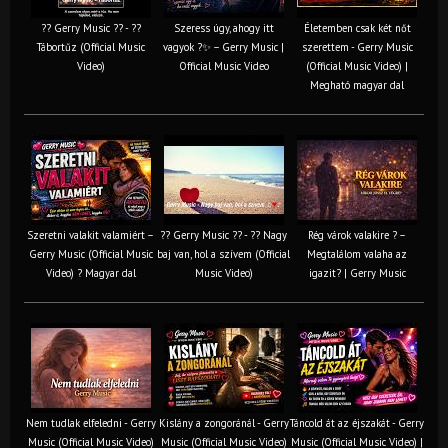
?? Gerry Music ?? - ??
Szeress úgy, ahogy itt
Életemben csak két nőt
Tábortűz (Official Music
vagyok ?✨ – Gerry Music |
szerettem - Gerry Music
Video)
Official Music Video
(Official Music Video) |
Megható magyar dal
Szeretni valakit valamiért –
?? Gerry Music ?? - ?? Nagy
Rég várok valakire ? –
Gerry Music (Official Music
baj van, hol a szívem (Official
Megtalálom valaha az
Video) ? Magyar dal
Music Video)
igazit? | Gerry Music
Nem tudlak elfeledni - Gerry
Kislány a zongoránál - Gerry
Táncold át az éjszakát - Gerry
Music (Official Music Video)
Music (Official Music Video)
Music (Official Music Video) |