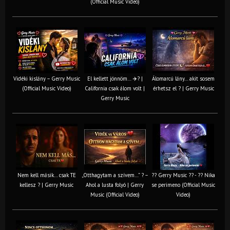
(Official Music Video)
Vidéki kislány – Gerry Music
El kellett jönnöm… ✈️? |
Álomarcú lány… akit sosem
(Official Music Video)
California csak álom volt |
érhetsz el ? | Gerry Music
Gerry Music
Nem kell másik… csak TE
„Otthagytam a szívem…” ? –
?? Gerry Music ?? - ?? Nika
kellesz ? | Gerry Music
Ahol a lusta folyó | Gerry
se perimeno (Official Music
Music (Official Video)
Video)