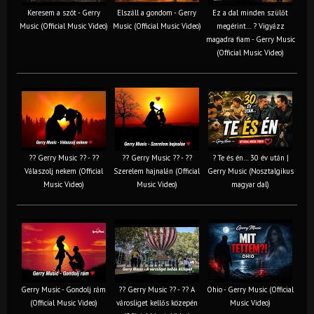
Keresem a szót - Gerry
Elszáll a gondom - Gerry
Ez a dal minden szülőt
Music (Official Music Video)
Music (Official Music Video)
megérint… ? Vigyázz
magadra fiam - Gerry Music
(Official Music Video)
?? Gerry Music ?? - ??
?? Gerry Music ?? - ??
? Te és én… 30 év után |
Válaszolj nekem (Official
Szerelem hajnalán (Official
Gerry Music (Nosztalgikus
Music Video)
Music Video)
magyar dal)
Gerry Music - Gondolj rám
?? Gerry Music ?? - ?? A
Ohio - Gerry Music (Official
(Official Music Video)
városliget kellős közepén
Music Video)