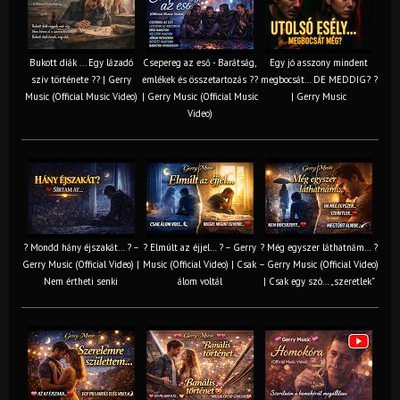
Bukott diák ... Egy lázadó
Csepereg az eső - Barátság,
Egy jó asszony mindent
szív története ?? | Gerry
emlékek és összetartozás ?️?
megbocsát… DE MEDDIG? ?
Music (Official Music Video)
| Gerry Music (Official Music
| Gerry Music
Video)
? Mondd hány éjszakát… ? –
? Elmúlt az éjjel… ? – Gerry
? Még egyszer láthatnám… ?
Gerry Music (Official Video) |
Music (Official Video) | Csak
– Gerry Music (Official Video)
Nem értheti senki
álom voltál
| Csak egy szó… „szeretlek”