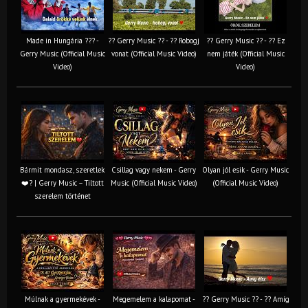
Made in Hungária ??? -
?? Gerry Music ?? - ?? Robogj
?? Gerry Music ?? - ?? Ez
Gerry Music (Official Music
vonat (Official Music Video)
nem játék (Official Music
Video)
Video)
Bármit mondasz, szeretlek
Csillag vagy nekem - Gerry
Olyan jól esik - Gerry Music
❤️‍? | Gerry Music – Tiltott
Music (Official Music Video)
(Official Music Video)
szerelem történet
Múlnak a gyermekévek -
Megemelem a kalapomat -
?? Gerry Music ?? - ?? Amíg