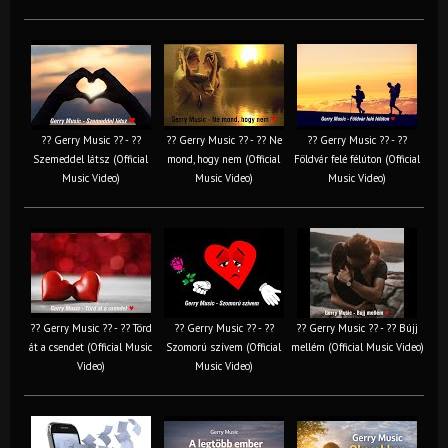
?? Gerry Music ?? - ??
?? Gerry Music ?? - ?? Ne
?? Gerry Music ?? - ??
Szemeddel látsz (Official
mond, hogy nem (Official
Földvár felé félúton (Official
Music Video)
Music Video)
Music Video)
?? Gerry Music ?? - ?? Törd
?? Gerry Music ?? - ??
?? Gerry Music ?? - ?? Bújj
át a csendet (Official Music
Szomorú szívem (Official
mellém (Official Music Video)
Video)
Music Video)