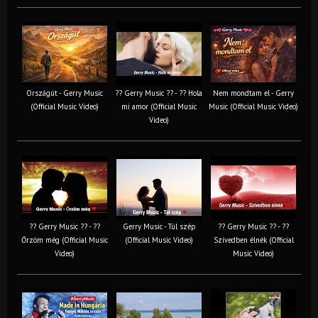
Országút - Gerry Music
?? Gerry Music ?? - ?? Hola
Nem mondtam el - Gerry
(Official Music Video)
mi amor (Official Music
Music (Official Music Video)
Video)
?? Gerry Music ?? - ??
Gerry Music - Túl szép
?? Gerry Music ?? - ??
Őrzöm még (Official Music
(Official Music Video)
Szívedben élnék (Official
Video)
Music Video)