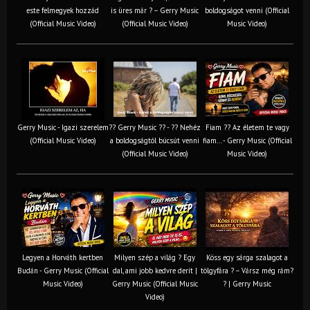
este felmegyek hozzád
is üres már ? – Gerry Music
boldogságot venni (Official
(Official Music Video)
(Official Music Video)
Music Video)
Gerry Music - Igazi szerelem
?? Gerry Music ?? - ?? Nehéz
Fiam ?‍? Az életem te vagy
(Official Music Video)
a boldogságtól búcsút venni
fiam... - Gerry Music (Official
(Official Music Video)
Music Video)
Legyen a Horváth kertben
Milyen szép a világ ? Egy
Köss egy sárga szalagot a
Budán - Gerry Music (Official
dal, ami jobb kedvre derít |
tölgyfára ?️ – Vársz még rám?
Music Video)
Gerry Music (Official Music
? | Gerry Music
Video)