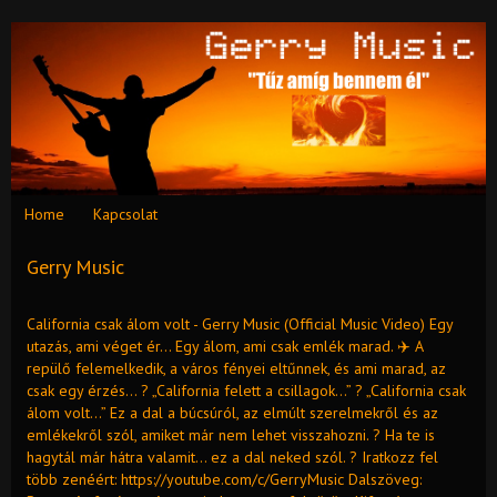
Home
Kapcsolat
Gerry Music
California csak álom volt - Gerry Music (Official Music Video) Egy
utazás, ami véget ér… Egy álom, ami csak emlék marad. ✈️ A
repülő felemelkedik, a város fényei eltűnnek, és ami marad, az
csak egy érzés… ? „California felett a csillagok…” ? „California csak
álom volt…” Ez a dal a búcsúról, az elmúlt szerelmekről és az
emlékekről szól, amiket már nem lehet visszahozni. ? Ha te is
hagytál már hátra valamit… ez a dal neked szól. ? Iratkozz fel
több zenéért: https://youtube.com/c/GerryMusic Dalszöveg: