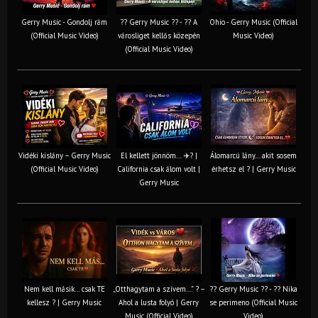
Gerry Music - Gondolj rám
?? Gerry Music ?? - ?? A
Ohio - Gerry Music (Official
(Official Music Video)
városliget kellős közepén
Music Video)
(Official Music Video)
Vidéki kislány – Gerry Music
El kellett jönnöm… ✈️? |
Álomarcú lány… akit sosem
(Official Music Video)
California csak álom volt |
érhetsz el ? | Gerry Music
Gerry Music
Nem kell másik… csak TE
„Otthagytam a szívem…” ? –
?? Gerry Music ?? - ?? Nika
kellesz ? | Gerry Music
Ahol a lusta folyó | Gerry
se perimeno (Official Music
Music (Official Video)
Video)