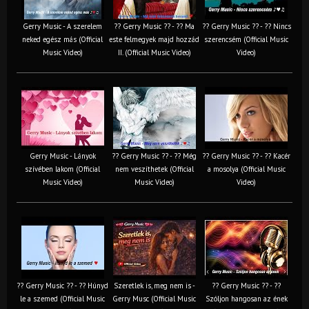
Gerry Music - A szerelem
?? Gerry Music ?? - ?? Ma
?? Gerry Music ?? - ?? Nincs
neked egész más (Official
este felmegyek majd hozzád
szerencsém (Official Music
Music Video)
II. (Official Music Video)
Video)
Gerry Music - Lányok
?? Gerry Music ?? - ?? Még
?? Gerry Music ?? - ?? Kacér
szívében lakom (Official
nem veszíthetek (Official
a mosolya (Official Music
Music Video)
Music Video)
Video)
?? Gerry Music ?? - ?? Húnyd
Szeretlek is, meg nem is -
?? Gerry Music ?? - ??
le a szemed (Official Music
Gerry Musc (Official Music
Szóljon hangosan az ének