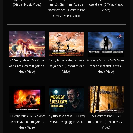
(Official Music Video)
amitől újra hinni fogsz a
csend éve (Official Music
szerelemben - Gerry Music
Video)
Official Music Video
?? Gerry Music ?? - ?? Ha
Gerry Music - Meghalnék a
?? Gerry Music ?? - ?? Szánd
volna két életem II (Official
karjaidban (Official Music
rám az éjszakát (Official
Music Video)
Video)
Music Video)
?? Gerry Music ?? - ?? Veled
Egy utolsó éjszaka… ? Gerry
?? Gerry Music ?? - ??
leélném az életem (Official
Music – Még egy éjszaka
Indulni kell (Official Music
Music Video)
Video)