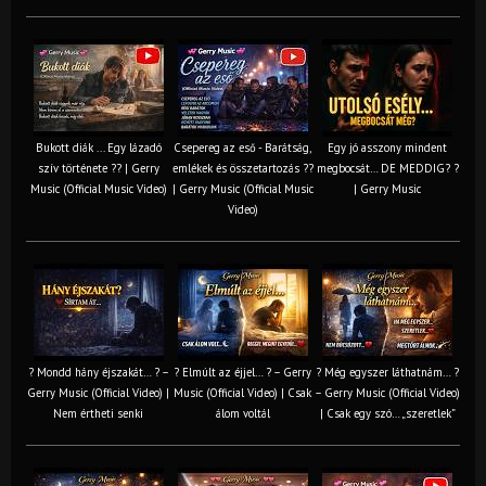
Bukott diák ... Egy lázadó
Csepereg az eső - Barátság,
Egy jó asszony mindent
szív története ?? | Gerry
emlékek és összetartozás ?️?
megbocsát… DE MEDDIG? ?
Music (Official Music Video)
| Gerry Music (Official Music
| Gerry Music
Video)
? Mondd hány éjszakát… ? –
? Elmúlt az éjjel… ? – Gerry
? Még egyszer láthatnám… ?
Gerry Music (Official Video) |
Music (Official Video) | Csak
– Gerry Music (Official Video)
Nem értheti senki
álom voltál
| Csak egy szó… „szeretlek”