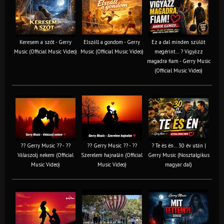
Keresem a szót - Gerry
Elszáll a gondom - Gerry
Ez a dal minden szülőt
Music (Official Music Video)
Music (Official Music Video)
megérint… ? Vigyázz
magadra fiam - Gerry Music
(Official Music Video)
?? Gerry Music ?? - ??
?? Gerry Music ?? - ??
? Te és én… 30 év után |
Válaszolj nekem (Official
Szerelem hajnalán (Official
Gerry Music (Nosztalgikus
Music Video)
Music Video)
magyar dal)