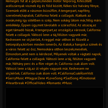
Remegés fut át a gépen,minden motor felpörög, Kifeszített
acélszárnyak visznek ég és föld között, Kékes tűz halvány fénye,
Szemünk előtt a vásznon-búcsúfilm, A tengerpart, napfény,
szerelmek,hajnalok, California felett a csillagok. Alattunk az
óceán,még így sötétben is szép, Nem sokáig látom már,félig máris
emlékkép, Éppen úgy,mint távolabb a szárazföld, Az utcazaj,az
eget támadó házak, A tengerpart,az országút,a városok, California
felett a csillagok. Változó lenn a táj,félúton vagyunk már,
Kedvesem ne sírj,kérlek, A reggel már otthon ér. Közelít a
betonpálya,körben minden ismerős, Az illatok,a hangok,a színek és
a város felett az ősz, Nemsokára otthon leszek,mesélek,
Elmondom,amit nem is kérdezel, Milyenek voltak a vágtató napok,
California felett a csillagok. Változó lenn a táj, félúton vagyunk
már, Néhány perc és a film véget ér, California csak álom volt.
Változó lenn a táj,az út végén vagyunk már, Kedvesem ne
sírj,kérlek, California csak álom volt. #CaliforniaCsakÁlomVolt
#GerryMusic #MagyarZene #LoveSong #SadSong #Emotional
#Heartbreak #OfficialVideo #Romantic #Music