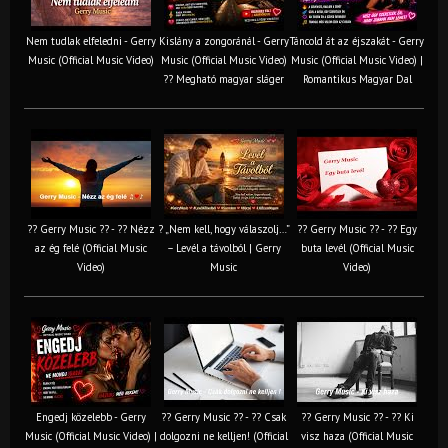
Nem tudlak elfeledni - Gerry
Kislány a zongoránál - Gerry
Táncold át az éjszakát - Gerry
Music (Official Music Video)
Music (Official Music Video)
Music (Official Music Video) |
?? Megható magyar sláger
Romantikus Magyar Dal
?? Gerry Music ?? - ?? Nézz
? „Nem kell, hogy válaszolj…”
?? Gerry Music ?? - ?? Egy
az ég felé (Official Music
– Levél a távolból | Gerry
buta levél (Official Music
Video)
Music
Video)
Engedj közelebb - Gerry
?? Gerry Music ?? - ?? Csak
?? Gerry Music ?? - ?? Ki
Music (Official Music Video) |
dolgozni ne kelljen! (Official
visz haza (Official Music