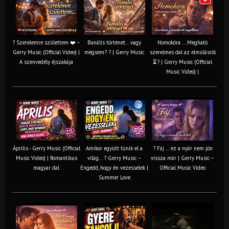
? Szerelemre születtem ❤️ –
Banális történet… vagy
Homokóra ... Megható
Gerry Music (Official Video) |
mégsem? ? | Gerry Music
szerelmes dal az elmúlásról
A szenvedély éjszakája
⏳? | Gerry Music (Official
Music Video) |
Április - Gerry Music (Official
Amikor együtt tűnik el a
? Fáj … ez a nyár nem jön
Music Video) | Romantikus
világ... ? Gerry Music –
vissza már | Gerry Music –
magyar dal
Engedd, hogy én vezesselek |
Official Music Video
Summer Love