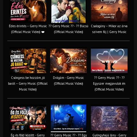
Édes érintés – Gerry Music
?? Gerry Music ?? - ?? Búcsú
Csalogány – Mikor az árva
(Official Music Video) ❤️
(Official Music Video)
szívem fáj | Gerry Music
Csöngess be hozzám, jó
Drágám - Gerry Music
?? Gerry Music ?? - ??
barát – Gerry Music (Official
(Official Music Video)
Egyszer megjavulok én
Music Video)
(Official Music Video)
Ég és föld között - Gerry
?? Gerry Music ?? - ?? Egy
Gyöngyhajú lány - Gerry