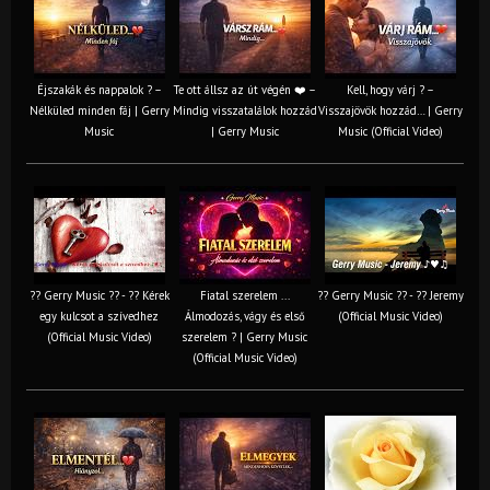
Éjszakák és nappalok ? –
Te ott állsz az út végén ❤️ –
Kell, hogy várj ? –
Nélküled minden fáj | Gerry
Mindig visszatalálok hozzád
Visszajövök hozzád… | Gerry
Music
| Gerry Music
Music (Official Video)
?? Gerry Music ?? - ?? Kérek
Fiatal szerelem ...
?? Gerry Music ?? - ?? Jeremy
egy kulcsot a szívedhez
Álmodozás, vágy és első
(Official Music Video)
(Official Music Video)
szerelem ? | Gerry Music
(Official Music Video)