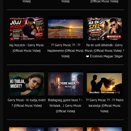
Video)
Video)
(Official Music Video)
Jöjj hozzám - Gerry Music
?? Gerry Music ?? - ??
Ha én szél lehetnék - Gerry
(Official Music Video)
Naplemente (Official Music
Music (Official Music Video) ?️
Video)
❤️ Érzelmes Magyar Sláger
Gerry Music - Ki tudja, miért
Boldogság, gyere haza ? –
?? Gerry Music ?? - ?? Pedró
? (Official Music Video)
Vártalak… | Gerry Music
kocsmája (Official Music
(Official Video)
Video)