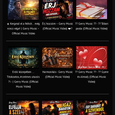
☀️ Kergesd el a felhőt… még
Érj hozzám – Gerry Music
?? Gerry Music ?? - ?? Tábori
nincs vége! | Gerry Music –
(Official Music Video) ❤️?
posta (Official Music Video)
Official Music Video
Erdő közepében ...
Harmonikás - Gerry Music
?? Gerry Music ?? - ?? Gyere
Titokzatos, érzelmes utazás
(Official Music Video)
és álmodj (Official Music
?✨ | Gerry Music (Official
Video)
Music Video)