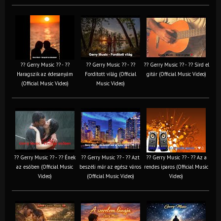
?? Gerry Music ?? - ??
?? Gerry Music ?? - ??
?? Gerry Music ?? - ?? Sírd el
Haragszik az édesanyám
Fordított világ (Official
gitár (Official Music Video)
(Official Music Video)
Music Video)
?? Gerry Music ?? - ?? Ének
?? Gerry Music ?? - ?? Azt
?? Gerry Music ?? - ?? Az a
az esőben (Official Music
beszéli már az egész város
rendes iparos (Official Music
Video)
(Official Music Video)
Video)