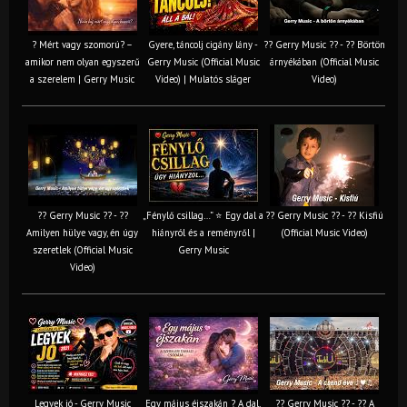
? Mért vagy szomorú? –
Gyere, táncolj cigány lány -
?? Gerry Music ?? - ?? Börtön
amikor nem olyan egyszerű
Gerry Music (Official Music
árnyékában (Official Music
a szerelem | Gerry Music
Video) | Mulatós sláger
Video)
?? Gerry Music ?? - ??
„Fénylő csillag…” ⭐ Egy dal a
?? Gerry Music ?? - ?? Kisfiú
Amilyen hülye vagy, én úgy
hiányról és a reményről |
(Official Music Video)
szeretlek (Official Music
Gerry Music
Video)
Legyek jó - Gerry Music
Egy május éjszakán ? A dal,
?? Gerry Music ?? - ?? A