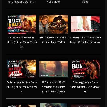
Romantikus magyar dal ?
Music Video)
Video)
Te leszel a hajó – Gerry
Érted vagyok - Gerry Music
?? Gerry Music ?? - ?? Add a
Music (Official Music Video)
(Official Music Video)
kezed (Official Music Video)
?☀️
Felkavart egy érzés – Gerry
?? Gerry Music ?? - ??
Édes a gyönyör – Gerry
Music (Official Music Video)
Szerelem és gyűlölet
Music (Official Music Video) ?
⚡
(Official Music Video)
❤️