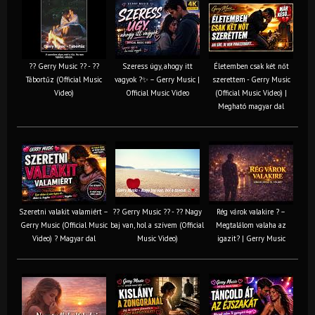
?? Gerry Music ?? - ??
Szeress úgy, ahogy itt
Életemben csak két nőt
Tábortűz (Official Music
vagyok ?✨ – Gerry Music |
szerettem - Gerry Music
Video)
Official Music Video
(Official Music Video) |
Megható magyar dal
Szeretni valakit valamiért –
?? Gerry Music ?? - ?? Nagy
Rég várok valakire ? –
Gerry Music (Official Music
baj van, hol a szívem (Official
Megtalálom valaha az
Video) ? Magyar dal
Music Video)
igazit? | Gerry Music