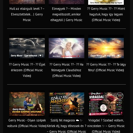
Hull az elsárgult levél ? –
Elmegyek ? – Minden
?? Gerry Music ?? - ?? Miért
Elvesztettelek… | Gerry
megváltozott, amikor
hagytuk, hogy így legyen
Music
elhagytál | Gerry Music
(Official Music Video)
?? Gerry Music ?? - ?? Éjjel
?? Gerry Music ?? - ?? Ha
?? Gerry Music ?? - ?? Te légy
érkezem (Official Music
felmegyek Claudiához
fény! (Official Music Video)
Video)
(Official Music Video)
Gerry Music - Olyan szépek
Szállj fel magasra ☁️ ✨
Virágdal ? Szabad voltam,
voltunk (Official Music Video)
Kérlek élj, hogy élhessek én ?
nincstelen ✨ – Gerry Music
– Gerry Music (Official Music
(Official Music Video)