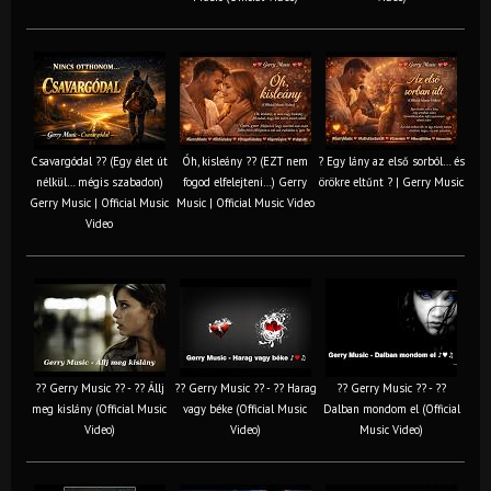
Csavargódal ?? (Egy élet út
Óh, kisleány ?? (EZT nem
? Egy lány az első sorból… és
nélkül… mégis szabadon)
fogod elfelejteni…) Gerry
örökre eltűnt ? | Gerry Music
Gerry Music | Official Music
Music | Official Music Video
Video
?? Gerry Music ?? - ?? Állj
?? Gerry Music ?? - ?? Harag
?? Gerry Music ?? - ??
meg kislány (Official Music
vagy béke (Official Music
Dalban mondom el (Official
Video)
Video)
Music Video)