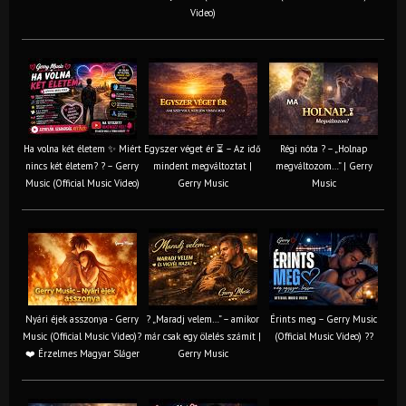
Video)
Ha volna két életem ✨ Miért
Egyszer véget ér ⏳ – Az idő
Régi nóta ? – „Holnap
nincs két életem? ? – Gerry
mindent megváltoztat |
megváltozom…” | Gerry
Music (Official Music Video)
Gerry Music
Music
Nyári éjek asszonya - Gerry
? „Maradj velem…” – amikor
Érints meg – Gerry Music
Music (Official Music Video)?
már csak egy ölelés számít |
(Official Music Video) ??
❤️ Érzelmes Magyar Sláger
Gerry Music