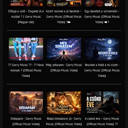
Elfújja a szél – Engedd el a
Azért vannak a jó barátok –
Egy darabot a szívemből –
múltat ? | Gerry Music
Gerry Music (Official Music
Gerry Music (Official Music
(Magyar dal)
Video) ?❤️
Video) ❤️?
?? Gerry Music ?? - ?? Hova
Még sohasem - Gerry Music
Reszket a Hold a tó vizén -
menjek ? (Official Music
(Official Music Video)
Gerry Music (Official Music
Video)
Video)
Dédapám - Gerry Music
Rólad álmodozni jó - Gerry
A csönd éve – Gerry Music
(Official Music Video)
Music (Official Music Video)
(Official Music Video) ??