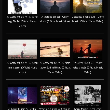
?? Gerry Music ?? - ?? Várok
A legtöbb ember - Gerry
Okosabban kéne élni – Gerry
egy SMS-t (Official Music
Music (Official Music Video)
Music (Official Music Video)
Video)
?? Gerry Music ?? - ?? Senki
?? Gerry Music ?? - ?? Nem
?? Gerry Music ?? - ?? Jött
nem szeret (Official Music
tudok élni nélküled (Official
veled a nyár (Official Music
Video)
Music Video)
Video)
?? Gerry Music ?? - ?? Ma
Véget ért a nyár ☀️ A strand
Gerry Music - Nem lehet