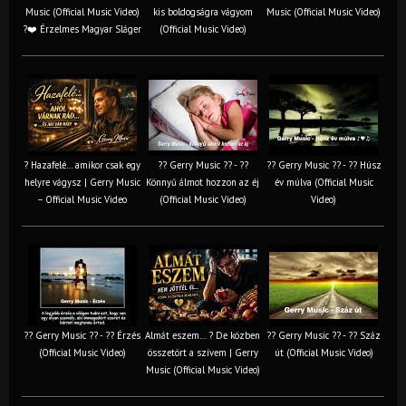
Music (Official Music Video)
kis boldogságra vágyom
Music (Official Music Video)
?❤️ Érzelmes Magyar Sláger
(Official Music Video)
? Hazafelé… amikor csak egy
?? Gerry Music ?? - ??
?? Gerry Music ?? - ?? Húsz
helyre vágysz | Gerry Music
Könnyű álmot hozzon az éj
év múlva (Official Music
– Official Music Video
(Official Music Video)
Video)
?? Gerry Music ?? - ?? Érzés
Almát eszem… ? De közben
?? Gerry Music ?? - ?? Száz
(Official Music Video)
összetört a szívem | Gerry
út (Official Music Video)
Music (Official Music Video)