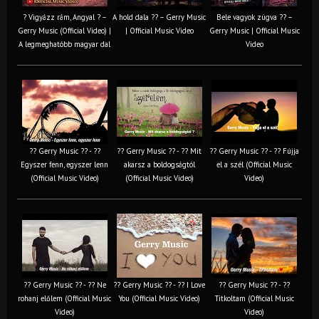
? Vigyázz rám, Angyal ? –
A hold dala ?? – Gerry Music
Bele vagyok zúgva ?? –
Gerry Music (Official Video) |
| Official Music Video
Gerry Music | Official Music
A legmeghatóbb magyar dal
Video
?? Gerry Music ?? - ??
?? Gerry Music ?? - ?? Mit
?? Gerry Music ?? - ?? Fújja
Egyszer fenn, egyszer lenn
akarsz a boldogságtól
el a szél (Official Music
(Official Music Video)
(Official Music Video)
Video)
?? Gerry Music ?? - ?? Ne
?? Gerry Music ?? - ?? I Love
?? Gerry Music ?? - ??
rohanj előlem (Official Music
You (Official Music Video)
Titkoltam (Official Music
Video)
Video)