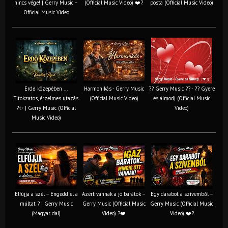
nincs vége! | Gerry Music –
(Official Music Video) ❤️?
posta (Official Music Video)
Official Music Video
Erdő közepében ...
Harmonikás - Gerry Music
?? Gerry Music ?? - ?? Gyere
Titokzatos, érzelmes utazás
(Official Music Video)
és álmodj (Official Music
?✨ | Gerry Music (Official
Video)
Music Video)
Elfújja a szél – Engedd el a
Azért vannak a jó barátok –
Egy darabot a szívemből –
múltat ? | Gerry Music
Gerry Music (Official Music
Gerry Music (Official Music
(Magyar dal)
Video) ?❤️
Video) ❤️?