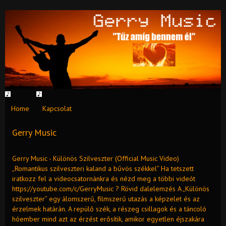
Home
Kapcsolat
Gerry Music
Gerry Music - Különös Szilveszter (Official Music Video)
„Romantikus szilveszteri kaland a bűvös székkel” Ha tetszett
iratkozz fel a videocsatornánkra és nézd meg a többi videót
https://youtube.com/c/GerryMusic ? Rövid dalelemzés A „Különös
szilveszter” egy álomszerű, filmszerű utazás a képzelet és az
érzelmek határán. A repülő szék, a részeg csillagok és a táncoló
hóember mind azt az érzést erősítik, amikor egyetlen éjszakára