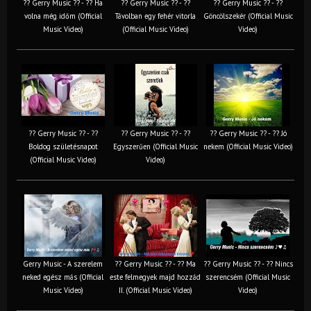
?? Gerry Music ?? - ?? Ha
?? Gerry Music ?? - ??
?? Gerry Music ?? - ??
volna még időm (Official
Távolban egy fehér vitorla
Göncölszekér (Official Music
Music Video)
(Official Music Video)
Video)
?? Gerry Music ?? - ??
?? Gerry Music ?? - ??
?? Gerry Music ?? - ?? Jó
Boldog születésnapot
Egyszerűen (Official Music
nekem (Official Music Video)
(Official Music Video)
Video)
Gerry Music - A szerelem
?? Gerry Music ?? - ?? Ma
?? Gerry Music ?? - ?? Nincs
neked egész más (Official
este felmegyek majd hozzád
szerencsém (Official Music
Music Video)
II. (Official Music Video)
Video)