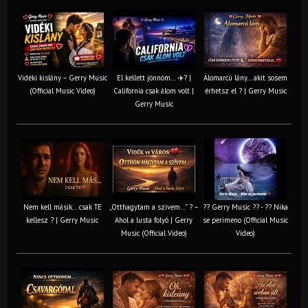
Vidéki kislány – Gerry Music
El kellett jönnöm… ✈️? |
Álomarcú lány… akit sosem
(Official Music Video)
California csak álom volt |
érhetsz el ? | Gerry Music
Gerry Music
Nem kell másik… csak TE
„Otthagytam a szívem…” ? –
?? Gerry Music ?? - ?? Nika
kellesz ? | Gerry Music
Ahol a lusta folyó | Gerry
se perimeno (Official Music
Music (Official Video)
Video)