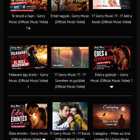
Te leszel a hajó – Gerry
Érted vagyok - Gerry Music
?? Gerry Music ?? - ?? Add a
Music (Official Music Video)
(Official Music Video)
kezed (Official Music Video)
?☀️
Felkavart egy érzés – Gerry
?? Gerry Music ?? - ??
Édes a gyönyör – Gerry
Music (Official Music Video)
Szerelem és gyűlölet
Music (Official Music Video) ?
⚡
(Official Music Video)
❤️
Édes érintés – Gerry Music
?? Gerry Music ?? - ?? Búcsú
Csalogány – Mikor az árva
(Official Music Video) ❤️
(Official Music Video)
szívem fáj | Gerry Music