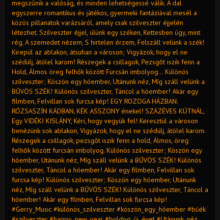
megszűnik a valóság, és minden lehetségessé válik. A dal
egyszerre romantikus és játékos, gyermeki fantáziával mesél a
közös pillanatok varázsáról, amely csak szilveszter éjjelén
létezhet. Szilveszter éjjel, ülünk egy széken, Kettesben úgy, mint
rég, A szemedet nézem, S hirtelen érzem, Felszáll velünk a szék!
Kirepül az ablakon, átsuhan a városon; Vigyázok, hogy el ne
szédülj, átölel karom! Részegek a csillagok, Pezsgőt iszik fenn a
Hold, Álmos öreg felhők között Furcsán imbolyog... Különös
szilveszter; Köszön egy hóember, Utánunk néz, Míg száll velünk a
BŰVÖS SZÉK! Különös szilveszter, Táncol a hóember! Akár egy
filmben, Felvillan sok furcsa kép! EGY ROZOGA HÁZBAN.
RÓZSASZÍN KÁDBAN, KÉK ASSZONY énekel! SZÁZÉVES KÚTNÁL,
Egy VIDÉKI KISLÁNY, Kéri, hogy vegyük fel! Keresztül a városon
benézünk sok ablakon, Vigyázok, hogy el ne szédülj, átölel karom.
Részegek a csillagok, pezsgőt iszik fenn a hold, Álmos, öreg
felhők között furcsán imbolyog. Különös szilveszter; Köszön egy
hóember, Utánunk néz, Míg száll velünk a BŰVÖS SZÉK! Különös
szilveszter, Táncol a hóember! Akár egy filmben, Felvillan sok
furcsa kép! Különös szilveszter; Köszön egy hóember, Utánunk
néz, Míg száll velünk a BŰVÖS SZÉK! Különös szilveszter, Táncol a
hóember! Akár egy filmben, Felvillan sok furcsa kép!
#Gerry_Music #különös_szilveszter #köszön_egy_hóember #búék
#szilveszter #happy_new_year #boldog_új_évet #Utánunk_néz