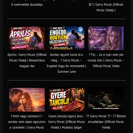
A szenvedély éjszakája
⏳? | Gerry Music (Official
Music Video) |
Április - Gerry Music (Official
Amikor együtt tűnik el a
? Fáj … ez a nyár nem jön
Music Video) | Romantikus
világ... ? Gerry Music –
vissza már | Gerry Music –
magyar dal
Engedd, hogy én vezesselek |
Official Music Video
Summer Love
? Mért vagy szomorú? –
Gyere, táncolj cigány lány -
?? Gerry Music ?? - ?? Börtön
amikor nem olyan egyszerű
Gerry Music (Official Music
árnyékában (Official Music
a szerelem | Gerry Music
Video) | Mulatós sláger
Video)