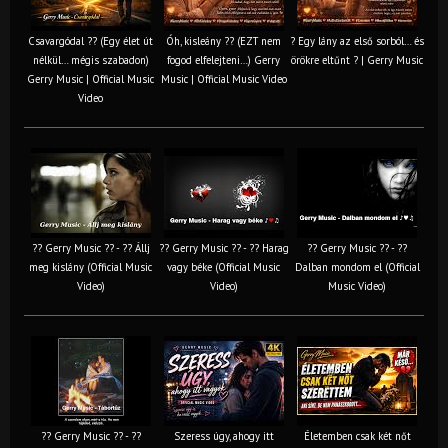
Csavargódal ?? (Egy élet út
Óh, kisleány ?? (EZT nem
? Egy lány az első sorból… és
nélkül… mégis szabadon)
fogod elfelejteni…) Gerry
örökre eltűnt ? | Gerry Music
Gerry Music | Official Music
Music | Official Music Video
Video
?? Gerry Music ?? - ?? Állj
?? Gerry Music ?? - ?? Harag
?? Gerry Music ?? - ??
meg kislány (Official Music
vagy béke (Official Music
Dalban mondom el (Official
Video)
Video)
Music Video)
?? Gerry Music ?? - ??
Szeress úgy, ahogy itt
Életemben csak két nőt