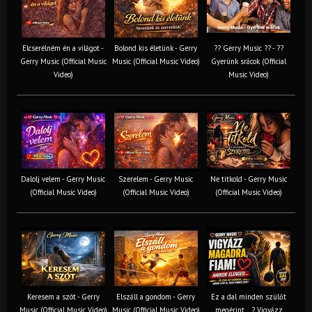
Elcserélném én a világot -
Bolond kis életünk - Gerry
?? Gerry Music ?? - ??
Gerry Music (Official Music
Music (Official Music Video)
Gyerünk srácok (Official
Video)
Music Video)
Dalolj velem - Gerry Music
Szerelem - Gerry Music
Ne titkold - Gerry Music
(Official Music Video)
(Official Music Video)
(Official Music Video)
Keresem a szót - Gerry
Elszáll a gondom - Gerry
Ez a dal minden szülőt
Music (Official Music Video)
Music (Official Music Video)
megérint… ? Vigyázz