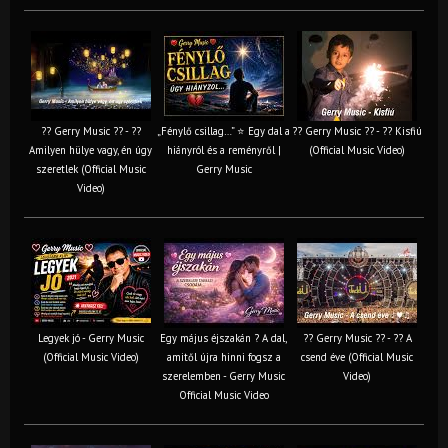
?? Gerry Music ?? - ??
„Fénylő csillag…” ⭐ Egy dal a
?? Gerry Music ?? - ?? Kisfiú
Amilyen hülye vagy, én úgy
hiányról és a reményről |
(Official Music Video)
szeretlek (Official Music
Gerry Music
Video)
Legyek jó - Gerry Music
Egy május éjszakán ? A dal,
?? Gerry Music ?? - ?? A
(Official Music Video)
amitől újra hinni fogsz a
csend éve (Official Music
szerelemben - Gerry Music
Video)
Official Music Video