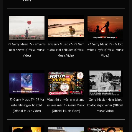
?? Gerry Music ?? - ?? Senki
?? Gerry Music ?? - ?? Nem
?? Gerry Music ?? - ?? Jött
nem szeret (Official Music
tudok élni nélküled (Official
veled a nyár (Official Music
Video)
Music Video)
Video)
?? Gerry Music ?? - ?? Ma
Véget ért a nyár ☀️ A strand
Gerry Music - Nem lehet
este felmegyek hozzád
is üres már ? – Gerry Music
boldogságot venni (Official
(Official Music Video)
(Official Music Video)
Music Video)