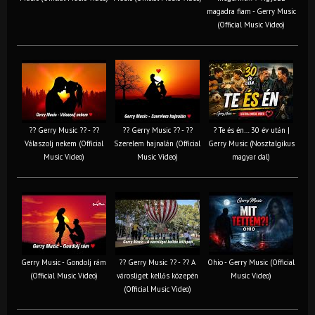
magadra fiam - Gerry Music
(Official Music Video)
?? Gerry Music ?? - ??
?? Gerry Music ?? - ??
? Te és én… 30 év után |
Válaszolj nekem (Official
Szerelem hajnalán (Official
Gerry Music (Nosztalgikus
Music Video)
Music Video)
magyar dal)
Gerry Music - Gondolj rám
?? Gerry Music ?? - ?? A
Ohio - Gerry Music (Official
(Official Music Video)
városliget kellős közepén
Music Video)
(Official Music Video)