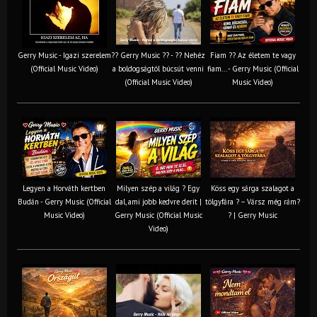
Gerry Music - Igazi szerelem
?? Gerry Music ?? - ?? Nehéz
Fiam ?‍? Az életem te vagy
(Official Music Video)
a boldogságtól búcsút venni
fiam... - Gerry Music (Official
(Official Music Video)
Music Video)
Legyen a Horváth kertben
Milyen szép a világ ? Egy
Köss egy sárga szalagot a
Budán - Gerry Music (Official
dal, ami jobb kedvre derít |
tölgyfára ?️ – Vársz még rám?
Music Video)
Gerry Music (Official Music
? | Gerry Music
Video)