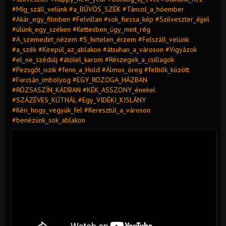
#Míg_száll_velünk #a_BŰVÖS_SZÉK #Táncol_a_hóember
#Akár_egy_filmben #Felvillan #sok_furcsa_kép #Szilveszter_éjjel
#ülünk_egy_széken #Kettesben_úgy_mint_rég
#A_szemedet_nézem #S_hirtelen_érzem #Felszáll_velünk
#a_szék #Kirepül_az_ablakon #átsuhan_a_városon #Vigyázok
#el_ne_szédülj #átölel_karom #Részegek_a_csillagok
#Pezsgőt_iszik #fenn_a_Hold #Álmos_öreg #felhők_között
#Furcsán_imbolyog #EGY_ROZOGA_HÁZBAN
#RÓZSASZÍN_KÁDBAN #KÉK_ASSZONY_énekel
#SZÁZÉVES_KÚTNÁL #Egy_VIDÉKI_KISLÁNY
#Kéri_hogy_vegyük_fel #Keresztül_a_városon
#benézünk_sok_ablakon