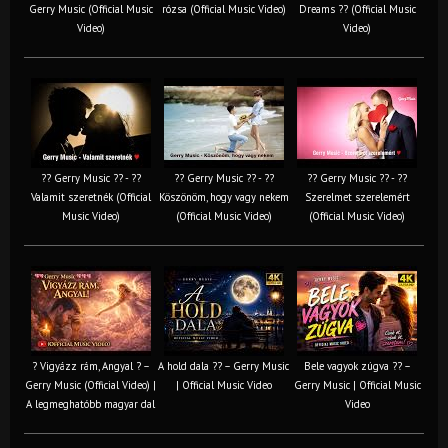
Gerry Music (Official Music
rózsa (Official Music Video)
Dreams ?? (Official Music
Video)
Video)
?? Gerry Music ?? - ??
?? Gerry Music ?? - ??
?? Gerry Music ?? - ??
Valamit szeretnék (Official
Köszönöm, hogy vagy nekem
Szerelmet szerelemért
Music Video)
(Official Music Video)
(Official Music Video)
? Vigyázz rám, Angyal ? –
A hold dala ?? – Gerry Music
Bele vagyok zúgva ?? –
Gerry Music (Official Video) |
| Official Music Video
Gerry Music | Official Music
A legmeghatóbb magyar dal
Video