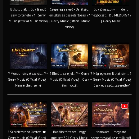
Bukott diák ... Egy lázadó
Csepereg az eső - Barátság,
Egy jó asszony mindent
szív története ?? | Gerry
emlékek és összetartozás ?️?
megbocsát… DE MEDDIG? ?
Music (Official Music Video)
| Gerry Music (Official Music
| Gerry Music
Video)
? Mondd hány éjszakát… ? –
? Elmúlt az éjjel… ? – Gerry
? Még egyszer láthatnám… ?
Gerry Music (Official Video) |
Music (Official Video) | Csak
– Gerry Music (Official Video)
Nem értheti senki
álom voltál
| Csak egy szó… „szeretlek”
? Szerelemre születtem ❤️ –
Banális történet… vagy
Homokóra ... Megható
Gerry Music (Official Video) |
mégsem? ? | Gerry Music
szerelmes dal az elmúlásról