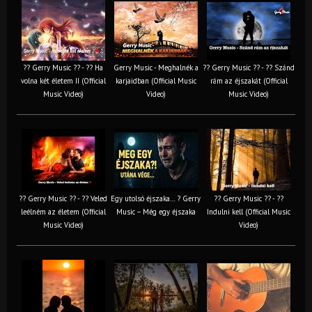
?? Gerry Music ?? - ?? Ha
Gerry Music - Meghalnék a
?? Gerry Music ?? - ?? Szánd
volna két életem II (Official
karjaidban (Official Music
rám az éjszakát (Official
Music Video)
Video)
Music Video)
?? Gerry Music ?? - ?? Veled
Egy utolsó éjszaka… ? Gerry
?? Gerry Music ?? - ??
leélném az életem (Official
Music – Még egy éjszaka
Indulni kell (Official Music
Music Video)
Video)