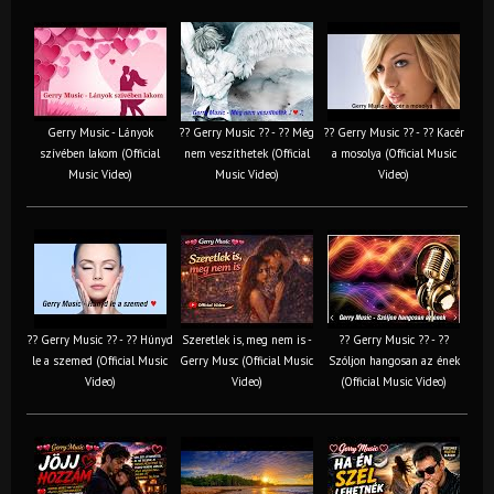
Gerry Music - Lányok
?? Gerry Music ?? - ?? Még
?? Gerry Music ?? - ?? Kacér
szívében lakom (Official
nem veszíthetek (Official
a mosolya (Official Music
Music Video)
Music Video)
Video)
?? Gerry Music ?? - ?? Húnyd
Szeretlek is, meg nem is -
?? Gerry Music ?? - ??
le a szemed (Official Music
Gerry Musc (Official Music
Szóljon hangosan az ének
Video)
Video)
(Official Music Video)