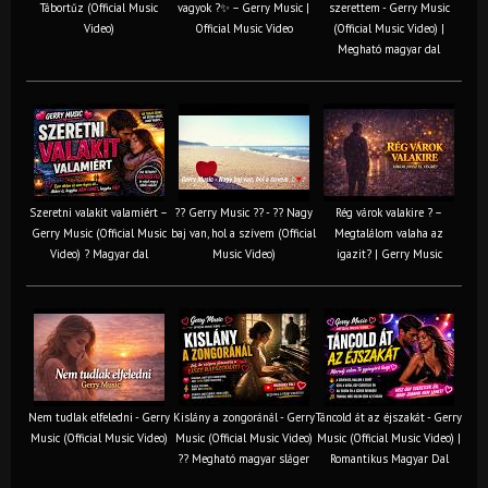
Tábortűz (Official Music
vagyok ?✨ – Gerry Music |
szerettem - Gerry Music
Video)
Official Music Video
(Official Music Video) |
Megható magyar dal
Szeretni valakit valamiért –
?? Gerry Music ?? - ?? Nagy
Rég várok valakire ? –
Gerry Music (Official Music
baj van, hol a szívem (Official
Megtalálom valaha az
Video) ? Magyar dal
Music Video)
igazit? | Gerry Music
Nem tudlak elfeledni - Gerry
Kislány a zongoránál - Gerry
Táncold át az éjszakát - Gerry
Music (Official Music Video)
Music (Official Music Video)
Music (Official Music Video) |
?? Megható magyar sláger
Romantikus Magyar Dal