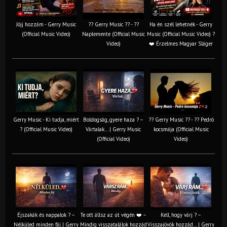
Jöjj hozzám - Gerry Music
?? Gerry Music ?? - ??
Ha én szél lehetnék - Gerry
(Official Music Video)
Naplemente (Official Music
Music (Official Music Video) ?️
Video)
❤️ Érzelmes Magyar Sláger
Gerry Music - Ki tudja, miért
Boldogság, gyere haza ? –
?? Gerry Music ?? - ?? Pedró
? (Official Music Video)
Vártalak… | Gerry Music
kocsmája (Official Music
(Official Video)
Video)
Éjszakák és nappalok ? –
Te ott állsz az út végén ❤️ –
Kell, hogy várj ? –
Nélküled minden fáj | Gerry
Mindig visszatalálok hozzád
Visszajövök hozzád… | Gerry