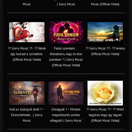
Music
| Gerry Music
Music (Official Video)
?? Gerry Music ?? - ?? Kérek
Fiatal szerelem ...
?? Gerry Music ?? - ?? Jeremy
egy kulcsot a szívedhez
Álmodozás, vágy és első
(Official Music Video)
(Official Music Video)
szerelem ? | Gerry Music
(Official Music Video)
Hull az elsárgult levél ? –
Elmegyek ? – Minden
?? Gerry Music ?? - ?? Miért
Elvesztettelek… | Gerry
megváltozott, amikor
hagytuk, hogy így legyen
Music
elhagytál | Gerry Music
(Official Music Video)