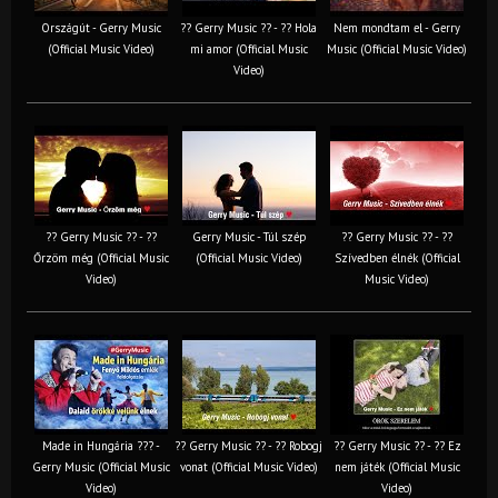
Országút - Gerry Music
?? Gerry Music ?? - ?? Hola
Nem mondtam el - Gerry
(Official Music Video)
mi amor (Official Music
Music (Official Music Video)
Video)
?? Gerry Music ?? - ??
Gerry Music - Túl szép
?? Gerry Music ?? - ??
Őrzöm még (Official Music
(Official Music Video)
Szívedben élnék (Official
Video)
Music Video)
Made in Hungária ??? -
?? Gerry Music ?? - ?? Robogj
?? Gerry Music ?? - ?? Ez
Gerry Music (Official Music
vonat (Official Music Video)
nem játék (Official Music
Video)
Video)