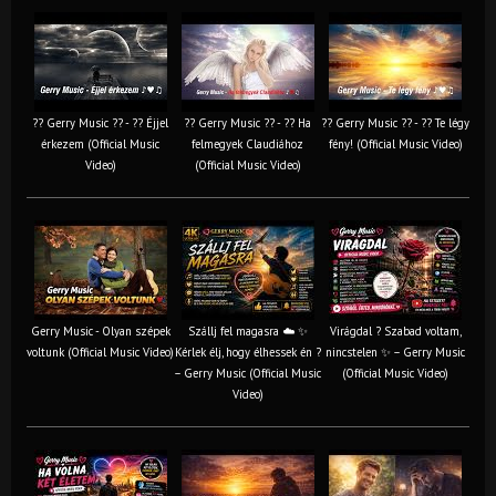
?? Gerry Music ?? - ?? Éjjel
?? Gerry Music ?? - ?? Ha
?? Gerry Music ?? - ?? Te légy
érkezem (Official Music
felmegyek Claudiához
fény! (Official Music Video)
Video)
(Official Music Video)
Gerry Music - Olyan szépek
Szállj fel magasra ☁️ ✨
Virágdal ? Szabad voltam,
voltunk (Official Music Video)
Kérlek élj, hogy élhessek én ?
nincstelen ✨ – Gerry Music
– Gerry Music (Official Music
(Official Music Video)
Video)