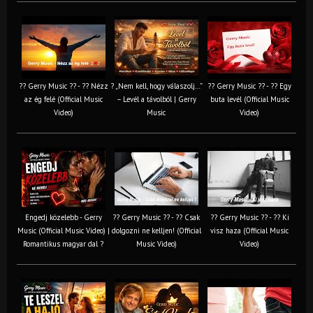
?? Gerry Music ?? - ?? Nézz
? „Nem kell, hogy válaszolj…”
?? Gerry Music ?? - ?? Egy
az ég felé (Official Music
– Levél a távolból | Gerry
buta levél (Official Music
Video)
Music
Video)
Engedj közelebb - Gerry
?? Gerry Music ?? - ?? Csak
?? Gerry Music ?? - ?? Ki
Music (Official Music Video) |
dolgozni ne kelljen! (Official
visz haza (Official Music
Romantikus magyar dal ?
Music Video)
Video)