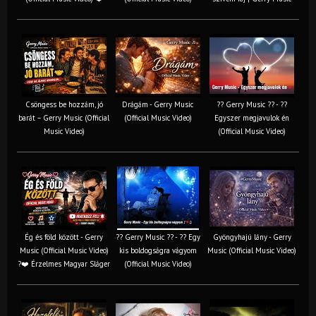
Csöngess be hozzám, jó
Drágám - Gerry Music
?? Gerry Music ?? - ??
barát – Gerry Music (Official
(Official Music Video)
Egyszer megjavulok én
Music Video)
(Official Music Video)
Ég és föld között - Gerry
?? Gerry Music ?? - ?? Egy
Gyöngyhajú lány - Gerry
Music (Official Music Video)
kis boldogságra vágyom
Music (Official Music Video)
?❤️ Érzelmes Magyar Sláger
(Official Music Video)