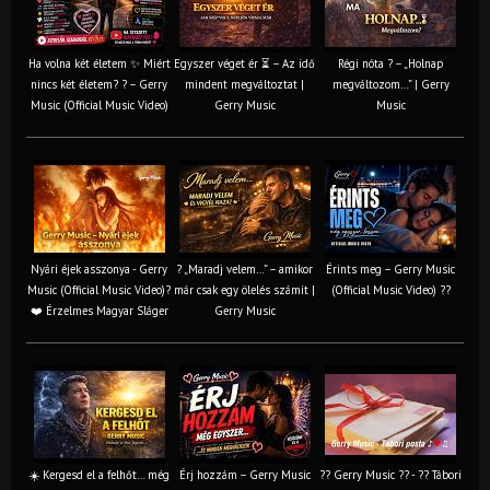
Ha volna két életem ✨ Miért
Egyszer véget ér ⏳ – Az idő
Régi nóta ? – „Holnap
nincs két életem? ? – Gerry
mindent megváltoztat |
megváltozom…” | Gerry
Music (Official Music Video)
Gerry Music
Music
Nyári éjek asszonya - Gerry
? „Maradj velem…” – amikor
Érints meg – Gerry Music
Music (Official Music Video)?
már csak egy ölelés számít |
(Official Music Video) ??
❤️ Érzelmes Magyar Sláger
Gerry Music
☀️ Kergesd el a felhőt… még
Érj hozzám – Gerry Music
?? Gerry Music ?? - ?? Tábori