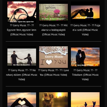
?? Gerry Music ?? - ??
?? Gerry Music ?? - ?? Mit
?? Gerry Music ?? - ?? Fújja
Egyszer fenn, egyszer lenn
akarsz a boldogságtól
el a szél (Official Music
(Official Music Video)
(Official Music Video)
Video)
?? Gerry Music ?? - ?? Ne
?? Gerry Music ?? - ?? I Love
?? Gerry Music ?? - ??
rohanj előlem (Official Music
You (Official Music Video)
Titkoltam (Official Music
Video)
Video)