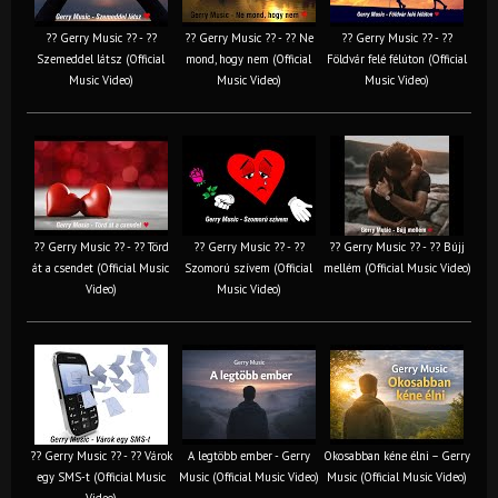
?? Gerry Music ?? - ??
?? Gerry Music ?? - ?? Ne
?? Gerry Music ?? - ??
Szemeddel látsz (Official
mond, hogy nem (Official
Földvár felé félúton (Official
Music Video)
Music Video)
Music Video)
?? Gerry Music ?? - ?? Törd
?? Gerry Music ?? - ??
?? Gerry Music ?? - ?? Bújj
át a csendet (Official Music
Szomorú szívem (Official
mellém (Official Music Video)
Video)
Music Video)
?? Gerry Music ?? - ?? Várok
A legtöbb ember - Gerry
Okosabban kéne élni – Gerry
egy SMS-t (Official Music
Music (Official Music Video)
Music (Official Music Video)
Video)