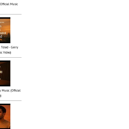
(Official Music
 Tőled - Gerry
ic Video)
y Music (Official
o)