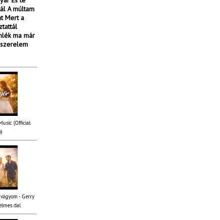
yár És te
tál A múltam
át Mert a
tattál
emlék ma már
#szerelem
usic (Official
o)
 vágyom - Gerry
elmes dal