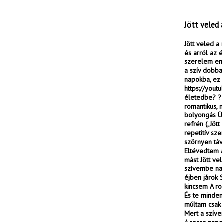
Jött veled 
Jött veled a 
és arról az 
szerelem eml
a szív dobba
napokba, ez a
https://yout
életedbe? ? 
romantikus, 
bolyongás Üz
refrén („Jöt
repetitív sz
szörnyen táv
Eltévedtem 
mást Jött ve
szívembe nap
éjben járok
kincsem A ro
És te minden
múltam csak 
Mert a szív