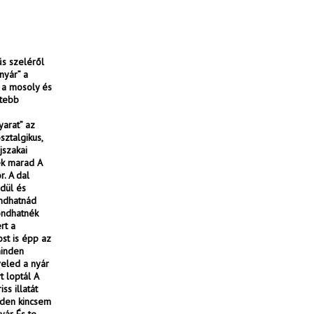
űs szeléről
nyár” a
, a mosoly és
étebb
yarat” az
sztalgikus,
jszakai
ék marad A
. A dal
edül és
ondhatnád
ondhatnék
rt a
st is épp az
minden
veled a nyár
t loptál A
ss illatát
nden kincsem