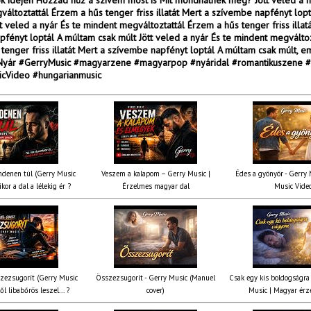
k idején Hozzád húz a szívem most is Mit mondhatnék még? Jött veled a n
áltoztattál Érzem a hűs tenger friss illatát Mert a szívembe napfényt lop
tt veled a nyár És te mindent megváltoztattál Érzem a hűs tenger friss illat
fényt loptál A múltam csak múlt Jött veled a nyár És te mindent megváltoz
tenger friss illatát Mert a szívembe napfényt loptál A múltam csak múlt, 
Nyár #GerryMusic #magyarzene #magyarpop #nyáridal #romantikuszene 
sicVideo #hungarianmusic
denen túl (Gerry Music
Veszem a kalapom – Gerry Music |
Édes a gyönyör - Gerry M
kor a dal a lélekig ér ?
Érzelmes magyar dal
Music Vide
zezsugorít (Gerry Music
Összezsugorít - Gerry Music (Manuel
Csak egy kis boldogságra
ől libabőrös leszel... ?
cover)
Music | Magyar érz