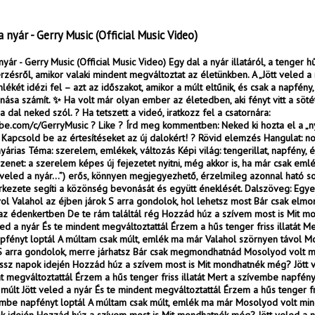
a nyár - Gerry Music (Official Music Video)
nyár - Gerry Music (Official Music Video) Egy dal a nyár illatáról, a tenger h
érzésről, amikor valaki mindent megváltoztat az életünkben. A „Jött veled a 
ékét idézi fel – azt az időszakot, amikor a múlt eltűnik, és csak a napfény
nása számít. ✨ Ha volt már olyan ember az életedben, aki fényt vitt a söt
 dal neked szól. ? Ha tetszett a videó, iratkozz fel a csatornára:
ube.com/c/GerryMusic ? Like ? Írd meg kommentben: Neked ki hozta el a „n
Kapcsold be az értesítéseket az új dalokért! ? Rövid elemzés Hangulat: no
nyárias Téma: szerelem, emlékek, változás Képi világ: tengerillat, napfény, é
enet: a szerelem képes új fejezetet nyitni, még akkor is, ha már csak eml
t veled a nyár…”) erős, könnyen megjegyezhető, érzelmileg azonnal ható sor
erkezete segíti a közönség bevonását és együtt éneklését. Dalszöveg: Egy
ol Valahol az éjben járok S arra gondolok, hol lehetsz most Bár csak elm
az édenkertben De te rám találtál rég Hozzád húz a szívem most is Mit m
led a nyár És te mindent megváltoztattál Érzem a hűs tenger friss illatát Me
fényt loptál A múltam csak múlt, emlék ma már Valahol szörnyen távol Mo
 S arra gondolok, merre járhatsz Bár csak megmondhatnád Mosolyod volt 
ssz napok idején Hozzád húz a szívem most is Mit mondhatnék még? Jött 
t megváltoztattál Érzem a hűs tenger friss illatát Mert a szívembe napfény
múlt Jött veled a nyár És te mindent megváltoztattál Érzem a hűs tenger fri
embe napfényt loptál A múltam csak múlt, emlék ma már Mosolyod volt mi