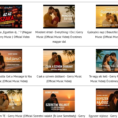
ia „Egyetlen éj…” ? (Magyar
Mindent érted - Everything I Do | Gerry
Gyönyörű nap | Beautiful
rry Music | Official Video
Music (Official Music Video) Érzelmes
Music (Official Mus
magyar dal
 Gotta Get a Message to You
Csak a szívem dobbant - Gerry Music
Te vagy aki kell - Gerry 
c (Official Music Video)
(Official Music Video)
Music Video) Érzelmes,
 TE - Gerry Music (Official
Szeretni valakit (To Love Somebody) - Gerry
Egyszer rájössz - Gerry 