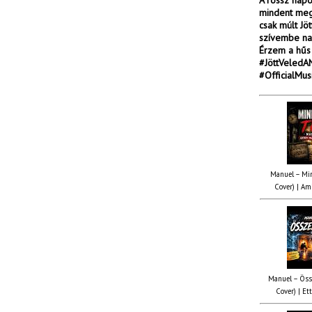
A rossz napo
mindent megv
csak múlt Jö
szívembe nap
Érzem a hűs 
#JöttVeledA
#OfficialMu
Manuel – Min
Cover) | Ami
Manuel – Öss
Cover) | Ett