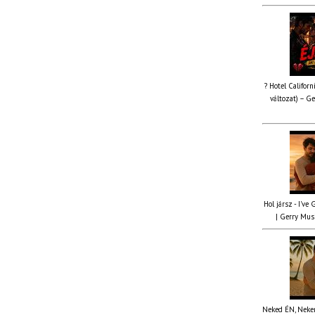
? Hotel Californ
változat) – Ge
Hol jársz - I've
| Gerry Musi
Neked ÉN, Nekem