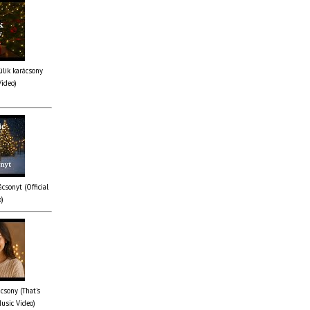
lik karácsony
Video)
csonyt (Official
o)
csony (That's
Music Video)