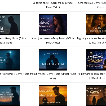
Változás szele – Gerry Music (Official
elengedésről | Gerry Music
Music Video)
Video)
am - Gerry Music (Official
Álmodj kedvesem - Gerry Music (Official
Egy lány a szemembe néze
usic Video)
Music Video)
(Official Music 
’s Heartache) ? Gerry Music
Maradj velem - Gerry Music (Official Music
Ha kigyulnak a csillagok 
?
Video)
| Official Music