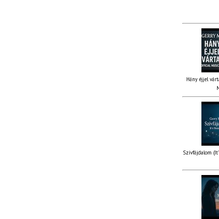
Hány éjjel várt
M
Szívfájdalom (It