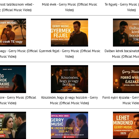
most találkoznom véled -
Múló évek - Gerry Music (Official Music
Te figyelj - Gerry Music 
 (Official Music Video)
Video)
Video)
agy - Gerry Music (Official
Gyermek fejjel - Gerry Music (Official Music
Dalban kérek bocsánatot
usic Video)
Video)
Music (Official Mus
ire - Gerry Music (Official
Köszönöm, hogy jó vagy hozzám - Gerry
Forró nyári éjszaka - Gerr
usic Video)
Music (Official Music Video)
Music Vide