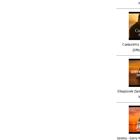
M
Csakazértis
(Offi
Elhajóznék (Sail
M
Jeremy - Gerry M