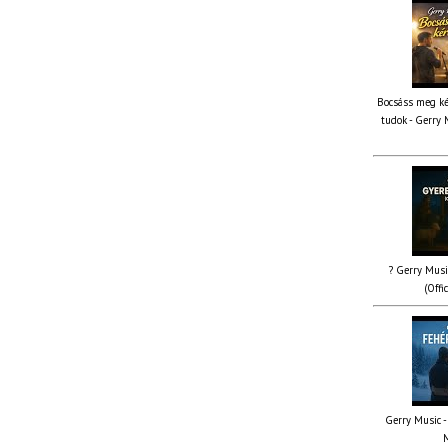
Bocsáss meg ké
tudok - Gerry 
? Gerry Musi
(Offi
Gerry Music - 
M