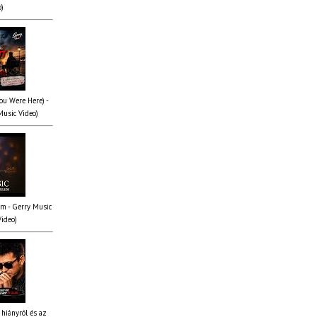
o)
You Were Here) -
Music Video)
em - Gerry Music
Video)
 hiányról és az