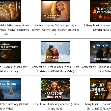
rlek - Kettőt szeretni nem
Kacér a mosolya - Szőke lányért fáj a
? Gerry Music – Ha elmú
Music | Magyar szerelmes
szívem - Gerry Music | Magyar szerelmes
(Official Music 
dal
dal
c – Gyere el a jászolhoz
Gerry Music – Lesz minden (Wham – Last
Gerry Music – Boldog kará
cial Music Video)
Christmas) (Official Music Video)
Music Vide
Fehér karácsony (Official
Gerry Music – Karácsony ünnepén (Official
Gerry Music - Ez a kará
usic Video)
Music Video)
Christmas) (Official 