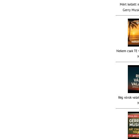
Mért kellett 
Gerry Music
Nekem csak TE v
M
Rég várok valak
M