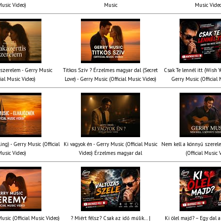
usic Video)
Music
Music Vide
 szerelem - Gerry Music
Titkos Szív ? Érzelmes magyar dal (Secret
Csak Te lennél itt (Wish 
cial Music Video)
Love) - Gerry Music (Official Music Video)
Gerry Music (Official 
ing) - Gerry Music (Official
Ki vagyok én - Gerry Music (Official Music
Nem kell a könnyű szerel
usic Video)
Video) Érzelmes magyar dal
(Official Music 
usic (Official Music Video)
? Miért félsz? Csak az idő múlik… |
Ki ölel majd? – Egy dal a