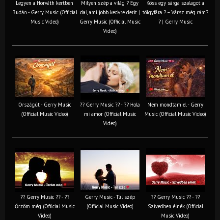
Legyen a Horváth kertben
Milyen szép a világ ? Egy
Köss egy sárga szalagot a
Budán - Gerry Music (Official
dal, ami jobb kedvre derít |
tölgyfára ?️ – Vársz még rám?
Music Video)
Gerry Music (Official Music
? | Gerry Music
Video)
Országút - Gerry Music
?? Gerry Music ?? - ?? Hola
Nem mondtam el - Gerry
(Official Music Video)
mi amor (Official Music
Music (Official Music Video)
Video)
?? Gerry Music ?? - ??
Gerry Music - Túl szép
?? Gerry Music ?? - ??
Őrzöm még (Official Music
(Official Music Video)
Szívedben élnék (Official
Video)
Music Video)