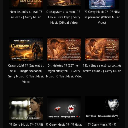
Nem kell másik… csak TE
„Otthagytam a szívem…” ? –
?? Gerry Music ?? - ?? Nika
kellesz ? | Gerry Music
Ahol a lusta folyó | Gerry
se perimeno (Official Music
Music (Official Video)
Video)
Csavargódal ?? (Egy élet út
Óh, kisleány ?? (EZT nem
? Egy lány az első sorból… és
nélkül… mégis szabadon)
fogod elfelejteni…) Gerry
örökre eltűnt ? | Gerry Music
Gerry Music | Official Music
Music | Official Music Video
Video
?? Gerry Music ?? - ?? Állj
?? Gerry Music ?? - ?? Harag
?? Gerry Music ?? - ??