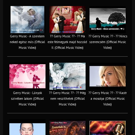
Gerry Music - A szerelem
?? Gerry Music ?? - ?? Ma
?? Gerry Music ?? - ?? Nincs
neked egész más (Official
este felmegyek majd hozzád
szerencsém (Official Music
Music Video)
II. (Official Music Video)
Video)
Gerry Music - Lányok
?? Gerry Music ?? - ?? Még
?? Gerry Music ?? - ?? Kacér
szívében lakom (Official
nem veszíthetek (Official
a mosolya (Official Music
Music Video)
Music Video)
Video)