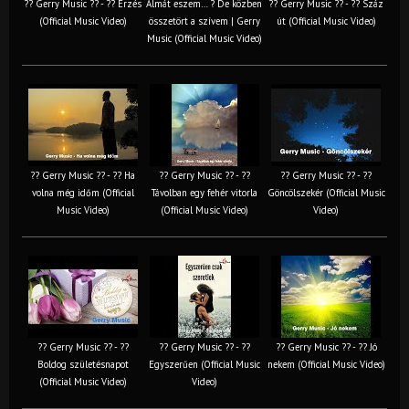
?? Gerry Music ?? - ?? Érzés
Almát eszem… ? De közben
?? Gerry Music ?? - ?? Száz
(Official Music Video)
összetört a szívem | Gerry
út (Official Music Video)
Music (Official Music Video)
?? Gerry Music ?? - ?? Ha
?? Gerry Music ?? - ??
?? Gerry Music ?? - ??
volna még időm (Official
Távolban egy fehér vitorla
Göncölszekér (Official Music
Music Video)
(Official Music Video)
Video)
?? Gerry Music ?? - ??
?? Gerry Music ?? - ??
?? Gerry Music ?? - ?? Jó
Boldog születésnapot
Egyszerűen (Official Music
nekem (Official Music Video)
(Official Music Video)
Video)