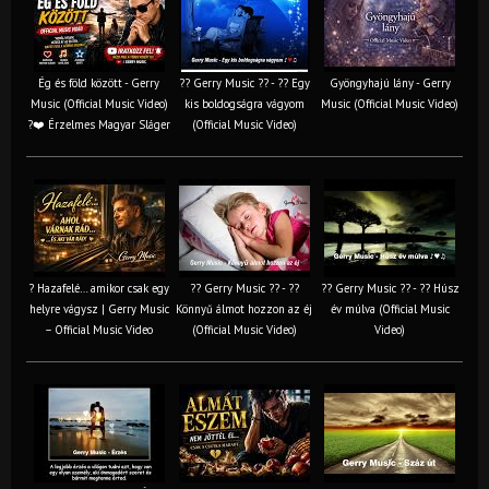
Ég és föld között - Gerry
?? Gerry Music ?? - ?? Egy
Gyöngyhajú lány - Gerry
Music (Official Music Video)
kis boldogságra vágyom
Music (Official Music Video)
?❤️ Érzelmes Magyar Sláger
(Official Music Video)
? Hazafelé… amikor csak egy
?? Gerry Music ?? - ??
?? Gerry Music ?? - ?? Húsz
helyre vágysz | Gerry Music
Könnyű álmot hozzon az éj
év múlva (Official Music
– Official Music Video
(Official Music Video)
Video)