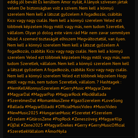
eddig jól bevált És kerültem Ámor nyilát, A lányok szívesen jártak
velem De biztonságban volt a szívem. Nem kell a könnyű
szerelem Nem kell a látszat győzelem A fogadkozás, csábítás
Kicsi vagy nagy csalás. Nem kell a könnyű szerelem Veled ezt
többnek képzelem Hogy mitől vagy más, nem tudom Szeretlek,
vállalom. Olyan jó dolog este várni rád Már nem zavar semmilyen
hibád. A szemed tisztaságát elhiszem Megváltoztattál, van ilyen.
Nem kell a könnyű szerelem Nem kell a látszat győzelem A
fogadkozás, csábítás Kicsi vagy nagy csalás. Nem kell a könnyű
szerelem Veled ezt többnek képzelem Hogy mitől vagy más, nem
tudom Szeretlek, vállalom. Nem kell a könnyű szerelem Nem kell
a látszat győzelem A fogadkozás, csábítás Kicsi vagy nagy csalás.
Nem kell a könnyű szerelem Veled ezt többnek képzelem Hogy
mitől vagy más, nem tudom Szeretlek, vállalom. ? Hashtagek :
#NemKellAKonnyuSzerelem #GerryMusic #MagyarZene
#MagyarDal #MagyarPop #MagyarRock #RockBallada
#SzerelmesDal #RomantikusZene #IgaziSzerelem #LoveSong
#Ballada #MagyarElőadó #OfficialMusicVideo #MusicVideo
#NewMusic2025 #HungarianMusic #Szeretet #Szerelem
#Érzelem #GitárosZene #PopRock #Zeneszöveg #MagyarKlip
#ÚjDal #Zene2025 #MagyarÉnekes #Gerry #GerryMusicOfficial
#SzeretlekVállalom #ÁmorNyila