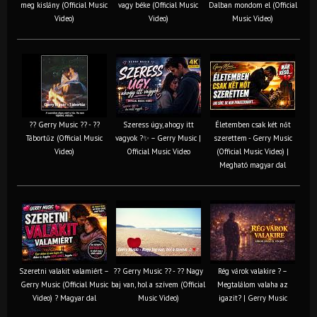
meg kislány (Official Music
vagy béke (Official Music
Dalban mondom el (Official
Video)
Video)
Music Video)
?? Gerry Music ?? - ??
Szeress úgy, ahogy itt
Életemben csak két nőt
Tábortűz (Official Music
vagyok ?✨ – Gerry Music |
szerettem - Gerry Music
Video)
Official Music Video
(Official Music Video) |
Megható magyar dal
Szeretni valakit valamiért –
?? Gerry Music ?? - ?? Nagy
Rég várok valakire ? –
Gerry Music (Official Music
baj van, hol a szívem (Official
Megtalálom valaha az
Video) ? Magyar dal
Music Video)
igazit? | Gerry Music