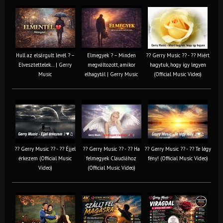
Hull az elsárgult levél ? –
Elmegyek ? – Minden
?? Gerry Music ?? - ?? Miért
Elvesztettelek… | Gerry
megváltozott, amikor
hagytuk, hogy így legyen
Music
elhagytál | Gerry Music
(Official Music Video)
?? Gerry Music ?? - ?? Éjjel
?? Gerry Music ?? - ?? Ha
?? Gerry Music ?? - ?? Te légy
érkezem (Official Music
felmegyek Claudiához
fény! (Official Music Video)
Video)
(Official Music Video)