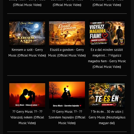
(Official Music Video)
(Official Music Video)
(Official Music Video)
Keresem a szót - Gerry
Elszáll a gondom - Gerry
Ez a dal minden szülőt
Music (Official Music Video)
Music (Official Music Video)
megérint… ? Vigyázz
magadra fiam - Gerry Music
(Official Music Video)
?? Gerry Music ?? - ??
?? Gerry Music ?? - ??
? Te és én… 30 év után |
Válaszolj nekem (Official
Szerelem hajnalán (Official
Gerry Music (Nosztalgikus
Music Video)
Music Video)
magyar dal)