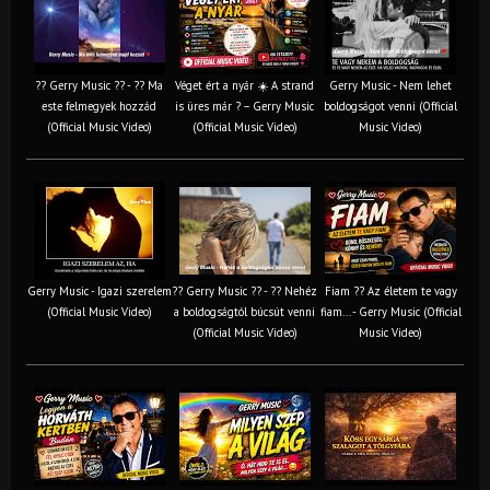
?? Gerry Music ?? - ?? Ma
Véget ért a nyár ☀️ A strand
Gerry Music - Nem lehet
este felmegyek hozzád
is üres már ? – Gerry Music
boldogságot venni (Official
(Official Music Video)
(Official Music Video)
Music Video)
Gerry Music - Igazi szerelem
?? Gerry Music ?? - ?? Nehéz
Fiam ?‍? Az életem te vagy
(Official Music Video)
a boldogságtól búcsút venni
fiam... - Gerry Music (Official
(Official Music Video)
Music Video)