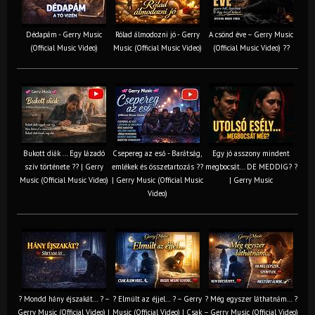
Dédapám - Gerry Music
Rólad álmodozni jó - Gerry
A csönd éve – Gerry Music
(Official Music Video)
Music (Official Music Video)
(Official Music Video) ??
Bukott diák ... Egy lázadó
Csepereg az eső - Barátság,
Egy jó asszony mindent
szív története ?? | Gerry
emlékek és összetartozás ?️?
megbocsát… DE MEDDIG? ?
Music (Official Music Video)
| Gerry Music (Official Music
| Gerry Music
Video)
? Mondd hány éjszakát… ? –
? Elmúlt az éjjel… ? – Gerry
? Még egyszer láthatnám… ?
Gerry Music (Official Video) |
Music (Official Video) | Csak
– Gerry Music (Official Video)