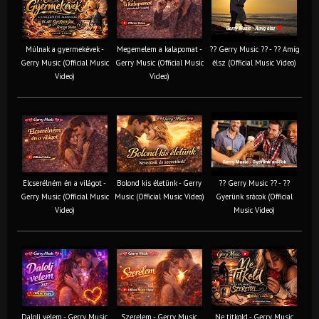
Múlnak a gyermekévek -
Megemelem a kalapomat -
?? Gerry Music ?? - ?? Amíg
Gerry Music (Official Music
Gerry Music (Official Music
élsz (Official Music Video)
Video)
Video)
Elcserélném én a világot -
Bolond kis életünk - Gerry
?? Gerry Music ?? - ??
Gerry Music (Official Music
Music (Official Music Video)
Gyerünk srácok (Official
Video)
Music Video)
Dalolj velem - Gerry Music
Szerelem - Gerry Music
Ne titkold - Gerry Music