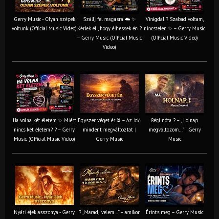
Gerry Music - Olyan szépek
Szállj fel magasra ☁️ ✨
Virágdal ? Szabad voltam,
voltunk (Official Music Video)
Kérlek élj, hogy élhessek én ?
nincstelen ✨ – Gerry Music
– Gerry Music (Official Music
(Official Music Video)
Video)
Ha volna két életem ✨ Miért
Egyszer véget ér ⏳ – Az idő
Régi nóta ? – „Holnap
nincs két életem? ? – Gerry
mindent megváltoztat |
megváltozom…” | Gerry
Music (Official Music Video)
Gerry Music
Music
Nyári éjek asszonya - Gerry
? „Maradj velem…” – amikor
Érints meg – Gerry Music