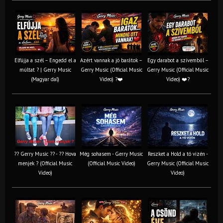
Elfújja a szél – Engedd el a
Azért vannak a jó barátok –
Egy darabot a szívemből –
múltat ? | Gerry Music
Gerry Music (Official Music
Gerry Music (Official Music
(Magyar dal)
Video) ?❤️
Video) ❤️?
?? Gerry Music ?? - ?? Hova
Még sohasem - Gerry Music
Reszket a Hold a tó vizén -
menjek ? (Official Music
(Official Music Video)
Gerry Music (Official Music
Video)
Video)