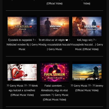
(Official Video)
Video)
Éjszakák és nappalok ? –
Te ott állsz az út végén ❤️ –
Kell, hogy várj ? –
Nélküled minden fáj | Gerry
Mindig visszatalálok hozzád
Visszajövök hozzád… | Gerry
Music
| Gerry Music
Music (Official Video)
?? Gerry Music ?? - ?? Kérek
Fiatal szerelem ...
?? Gerry Music ?? - ?? Jeremy
egy kulcsot a szívedhez
Álmodozás, vágy és első
(Official Music Video)
(Official Music Video)
szerelem ? | Gerry Music
(Official Music Video)