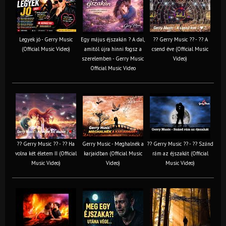
Legyek jó - Gerry Music
Egy május éjszakán ? A dal,
?? Gerry Music ?? - ?? A
(Official Music Video)
amitől újra hinni fogsz a
csend éve (Official Music
szerelemben - Gerry Music
Video)
Official Music Video
?? Gerry Music ?? - ?? Ha
Gerry Music - Meghalnék a
?? Gerry Music ?? - ?? Szánd
volna két életem II (Official
karjaidban (Official Music
rám az éjszakát (Official
Music Video)
Video)
Music Video)