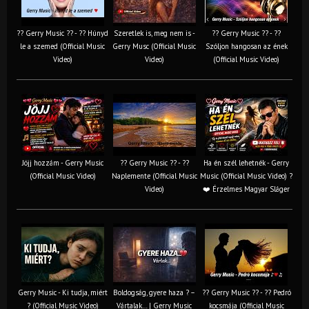
?? Gerry Music ?? - ?? Húnyd
Szeretlek is, meg nem is -
?? Gerry Music ?? - ??
le a szemed (Official Music
Gerry Musc (Official Music
Szóljon hangosan az ének
Video)
Video)
(Official Music Video)
Jöjj hozzám - Gerry Music
?? Gerry Music ?? - ??
Ha én szél lehetnék - Gerry
(Official Music Video)
Naplemente (Official Music
Music (Official Music Video) ?️
Video)
❤️ Érzelmes Magyar Sláger
Gerry Music - Ki tudja, miért
Boldogság, gyere haza ? –
?? Gerry Music ?? - ?? Pedró
? (Official Music Video)
Vártalak… | Gerry Music
kocsmája (Official Music