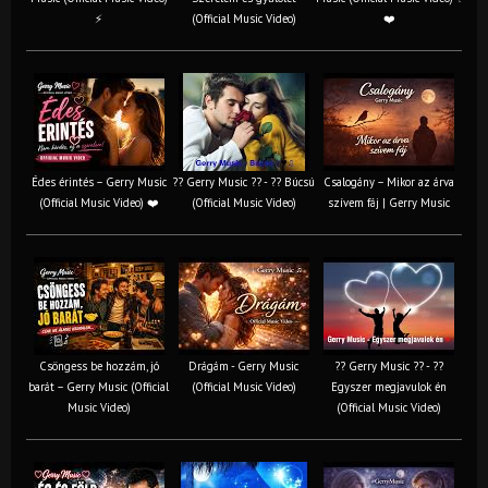
⚡
(Official Music Video)
❤️
Édes érintés – Gerry Music
?? Gerry Music ?? - ?? Búcsú
Csalogány – Mikor az árva
(Official Music Video) ❤️
(Official Music Video)
szívem fáj | Gerry Music
Csöngess be hozzám, jó
Drágám - Gerry Music
?? Gerry Music ?? - ??
barát – Gerry Music (Official
(Official Music Video)
Egyszer megjavulok én
Music Video)
(Official Music Video)