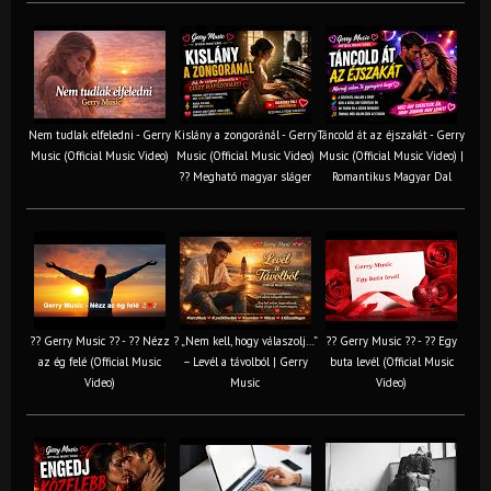
Nem tudlak elfeledni - Gerry
Kislány a zongoránál - Gerry
Táncold át az éjszakát - Gerry
Music (Official Music Video)
Music (Official Music Video)
Music (Official Music Video) |
?? Megható magyar sláger
Romantikus Magyar Dal
?? Gerry Music ?? - ?? Nézz
? „Nem kell, hogy válaszolj…”
?? Gerry Music ?? - ?? Egy
az ég felé (Official Music
– Levél a távolból | Gerry
buta levél (Official Music
Video)
Music
Video)