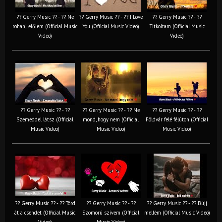
?? Gerry Music ?? - ?? Ne
?? Gerry Music ?? - ?? I Love
?? Gerry Music ?? - ??
rohanj előlem (Official Music
You (Official Music Video)
Titkoltam (Official Music
Video)
Video)
?? Gerry Music ?? - ??
?? Gerry Music ?? - ?? Ne
?? Gerry Music ?? - ??
Szemeddel látsz (Official
mond, hogy nem (Official
Földvár felé félúton (Official
Music Video)
Music Video)
Music Video)
?? Gerry Music ?? - ?? Törd
?? Gerry Music ?? - ??
?? Gerry Music ?? - ?? Bújj
át a csendet (Official Music
Szomorú szívem (Official
mellém (Official Music Video)
Video)
Music Video)