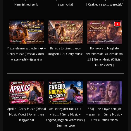
Nem értheti senki
álom voltál
| Csak egy szó… „szeretlek”
? Szerelemre születtem ❤️ –
Banális történet… vagy
Homokóra ... Megható
Gerry Music (Official Video) |
mégsem? ? | Gerry Music
szerelmes dal az elmúlásról
A szenvedély éjszakája
⏳? | Gerry Music (Official
Music Video) |
Április - Gerry Music (Official
Amikor együtt tűnik el a
? Fáj … ez a nyár nem jön
Music Video) | Romantikus
világ... ? Gerry Music –
vissza már | Gerry Music –
magyar dal
Engedd, hogy én vezesselek |
Official Music Video
Summer Love