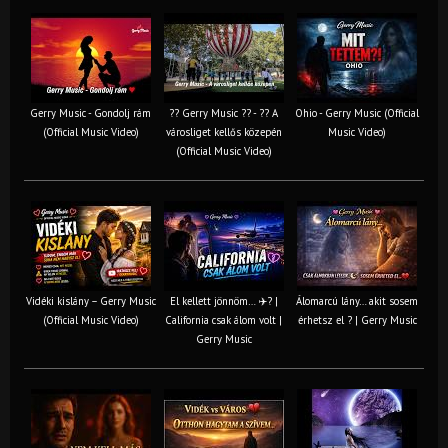
Gerry Music - Gondolj rám
?? Gerry Music ?? - ?? A
Ohio - Gerry Music (Official
(Official Music Video)
városliget kellős közepén
Music Video)
(Official Music Video)
Vidéki kislány – Gerry Music
El kellett jönnöm… ✈️? |
Álomarcú lány… akit sosem
(Official Music Video)
California csak álom volt |
érhetsz el ? | Gerry Music
Gerry Music