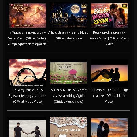
? Vigyázz rám, Angyal ? –
A hold dala ?? – Gerry Music
Bele vagyok zúgva ?? –
Gerry Music (Official Video) |
| Official Music Video
Gerry Music | Official Music
A legmeghatóbb magyar dal
Video
?? Gerry Music ?? - ??
?? Gerry Music ?? - ?? Mit
?? Gerry Music ?? - ?? Fújja
Egyszer fenn, egyszer lenn
akarsz a boldogságtól
el a szél (Official Music
(Official Music Video)
(Official Music Video)
Video)