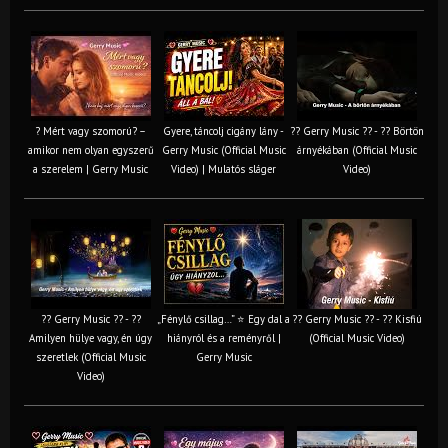
? Mért vagy szomorú? –
Gyere, táncolj cigány lány -
?? Gerry Music ?? - ?? Börtön
amikor nem olyan egyszerű
Gerry Music (Official Music
árnyékában (Official Music
a szerelem | Gerry Music
Video) | Mulatós sláger
Video)
?? Gerry Music ?? - ??
„Fénylő csillag…” ⭐ Egy dal a
?? Gerry Music ?? - ?? Kisfiú
Amilyen hülye vagy, én úgy
hiányról és a reményről |
(Official Music Video)
szeretlek (Official Music
Gerry Music
Video)