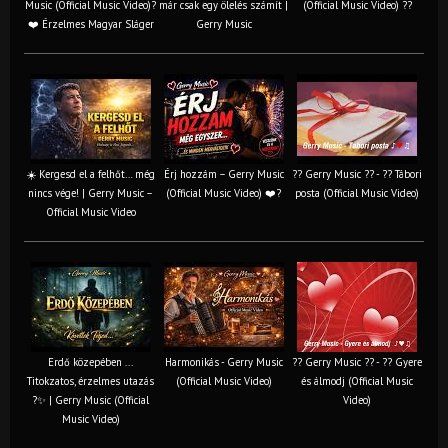
Music (Official Music Video)?
már csak egy ölelés számít |
(Official Music Video) ??
❤️ Érzelmes Magyar Sláger
Gerry Music
☀️ Kergesd el a felhőt… még
Érj hozzám – Gerry Music
?? Gerry Music ?? - ?? Tábori
nincs vége! | Gerry Music –
(Official Music Video) ❤️?
posta (Official Music Video)
Official Music Video
Erdő közepében ...
Harmonikás - Gerry Music
?? Gerry Music ?? - ?? Gyere
Titokzatos, érzelmes utazás
(Official Music Video)
és álmodj (Official Music
?✨ | Gerry Music (Official
Video)
Music Video)