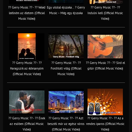
?? Gerry Music ?? - ?? Veled
Egy utolsó éjszaka… ? Gerry
?? Gerry Music ?? - ??
leélném az életem (Official
Music – Még egy éjszaka
Indulni kell (Official Music
Music Video)
Video)
?? Gerry Music ?? - ??
?? Gerry Music ?? - ??
?? Gerry Music ?? - ?? Sírd el
Haragszik az édesanyám
Fordított világ (Official
gitár (Official Music Video)
(Official Music Video)
Music Video)
?? Gerry Music ?? - ?? Ének
?? Gerry Music ?? - ?? Azt
?? Gerry Music ?? - ?? Az a
az esőben (Official Music
beszéli már az egész város
rendes iparos (Official Music
Video)
(Official Music Video)
Video)