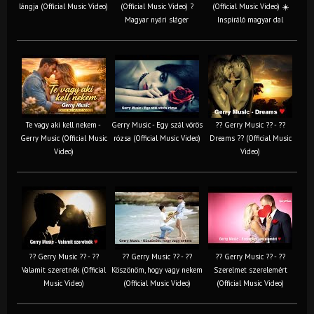
lángja (Official Music Video)
(Official Music Video) ?
(Official Music Video) ☀️
Magyar nyári sláger
Inspiráló magyar dal
Te vagy aki kell nekem -
Gerry Music - Egy szál vörös
?? Gerry Music ?? - ??
Gerry Music (Official Music
rózsa (Official Music Video)
Dreams ?? (Official Music
Video)
Video)
?? Gerry Music ?? - ??
?? Gerry Music ?? - ??
?? Gerry Music ?? - ??
Valamit szeretnék (Official
Köszönöm, hogy vagy nekem
Szerelmet szerelemért
Music Video)
(Official Music Video)
(Official Music Video)