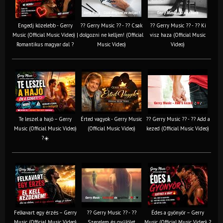
Engedj közelebb - Gerry
?? Gerry Music ?? - ?? Csak
?? Gerry Music ?? - ?? Ki
Music (Official Music Video) |
dolgozni ne kelljen! (Official
visz haza (Official Music
Romantikus magyar dal ?
Music Video)
Video)
Te leszel a hajó – Gerry
Érted vagyok - Gerry Music
?? Gerry Music ?? - ?? Add a
Music (Official Music Video)
(Official Music Video)
kezed (Official Music Video)
?☀️
Felkavart egy érzés – Gerry
?? Gerry Music ?? - ??
Édes a gyönyör – Gerry
Music (Official Music Video)
Szerelem és gyűlölet
Music (Official Music Video) ?