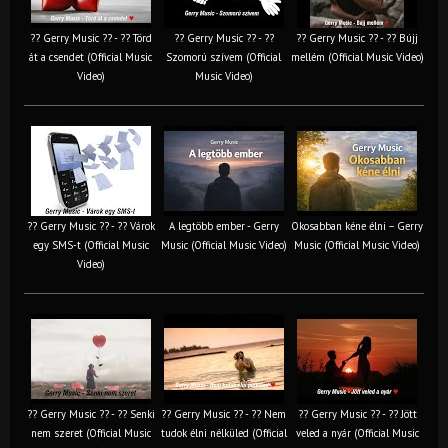
?? Gerry Music ?? - ?? Törd
?? Gerry Music ?? - ??
?? Gerry Music ?? - ?? Bújj
át a csendet (Official Music
Szomorú szívem (Official
mellém (Official Music Video)
Video)
Music Video)
?? Gerry Music ?? - ?? Várok
A legtöbb ember - Gerry
Okosabban kéne élni – Gerry
egy SMS-t (Official Music
Music (Official Music Video)
Music (Official Music Video)
Video)
?? Gerry Music ?? - ?? Senki
?? Gerry Music ?? - ?? Nem
?? Gerry Music ?? - ?? Jött
nem szeret (Official Music
tudok élni nélküled (Official
veled a nyár (Official Music