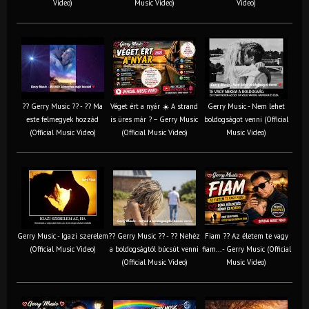
Video)
Music Video)
Video)
?? Gerry Music ?? - ?? Ma
Véget ért a nyár ☀️ A strand
Gerry Music - Nem lehet
este felmegyek hozzád
is üres már ? – Gerry Music
boldogságot venni (Official
(Official Music Video)
(Official Music Video)
Music Video)
Gerry Music - Igazi szerelem
?? Gerry Music ?? - ?? Nehéz
Fiam ?‍? Az életem te vagy
(Official Music Video)
a boldogságtól búcsút venni
fiam... - Gerry Music (Official
(Official Music Video)
Music Video)