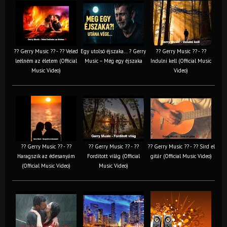
?? Gerry Music ?? - ?? Veled
Egy utolsó éjszaka… ? Gerry
?? Gerry Music ?? - ??
leélném az életem (Official
Music – Még egy éjszaka
Indulni kell (Official Music
Music Video)
Video)
?? Gerry Music ?? - ??
?? Gerry Music ?? - ??
?? Gerry Music ?? - ?? Sírd el
Haragszik az édesanyám
Fordított világ (Official
gitár (Official Music Video)
(Official Music Video)
Music Video)