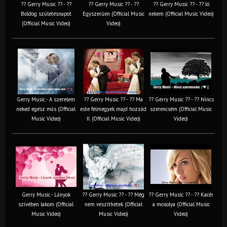
?? Gerry Music ?? - ??
?? Gerry Music ?? - ??
?? Gerry Music ?? - ?? Jó
Boldog születésnapot
Egyszerűen (Official Music
nekem (Official Music Video)
(Official Music Video)
Video)
Gerry Music - A szerelem
?? Gerry Music ?? - ?? Ma
?? Gerry Music ?? - ?? Nincs
neked egész más (Official
este felmegyek majd hozzád
szerencsém (Official Music
Music Video)
II. (Official Music Video)
Video)
Gerry Music - Lányok
?? Gerry Music ?? - ?? Még
?? Gerry Music ?? - ?? Kacér
szívében lakom (Official
nem veszíthetek (Official
a mosolya (Official Music
Music Video)
Music Video)
Video)