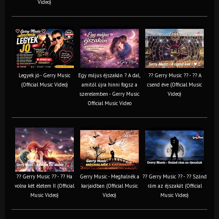
Video)
Legyek jó - Gerry Music
Egy május éjszakán ? A dal,
?? Gerry Music ?? - ?? A
(Official Music Video)
amitől újra hinni fogsz a
csend éve (Official Music
szerelemben - Gerry Music
Video)
Official Music Video
?? Gerry Music ?? - ?? Ha
Gerry Music - Meghalnék a
?? Gerry Music ?? - ?? Szánd
volna két életem II (Official
karjaidban (Official Music
rám az éjszakát (Official
Music Video)
Video)
Music Video)