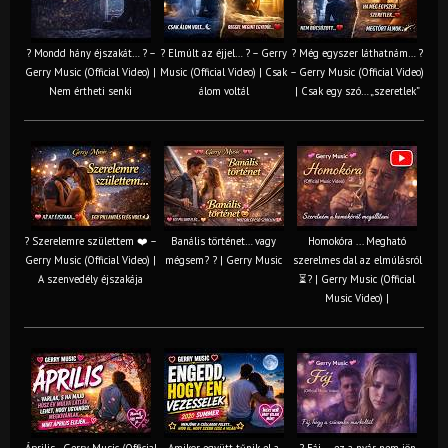
? Mondd hány éjszakát… ? –
? Elmúlt az éjjel… ? – Gerry
? Még egyszer láthatnám… ?
Gerry Music (Official Video) |
Music (Official Video) | Csak
– Gerry Music (Official Video)
Nem értheti senki
álom voltál
| Csak egy szó… „szeretlek”
? Szerelemre születtem ❤️ –
Banális történet… vagy
Homokóra ... Megható
Gerry Music (Official Video) |
mégsem? ? | Gerry Music
szerelmes dal az elmúlásról
A szenvedély éjszakája
⏳? | Gerry Music (Official
Music Video) |
Április - Gerry Music (Official
Amikor együtt tűnik el a
? Fáj … ez a nyár nem jön