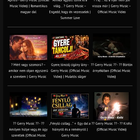
Music Video) | Romantikus
világ... ? Gerry Music –
vissza már | Gerry Music –
magyar dal
Engedd, hogy én vezesselek |
Official Music Video
Summer Love
? Mért vagy szomorú? –
Gyere, táncolj cigány lány -
?? Gerry Music ?? - ?? Börtön
amikor nem olyan egyszerű
Gerry Music (Official Music
árnyékában (Official Music
a szerelem | Gerry Music
Video) | Mulatós sláger
Video)
?? Gerry Music ?? - ??
„Fénylő csillag…” ⭐ Egy dal a
?? Gerry Music ?? - ?? Kisfiú
Amilyen hülye vagy, én úgy
hiányról és a reményről |
(Official Music Video)
szeretlek (Official Music
Gerry Music