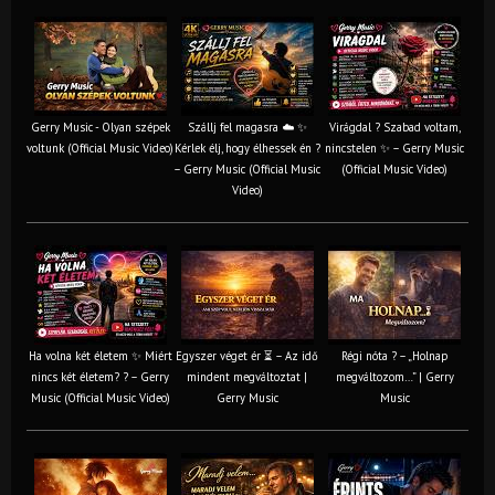
Gerry Music - Olyan szépek
Szállj fel magasra ☁️ ✨
Virágdal ? Szabad voltam,
voltunk (Official Music Video)
Kérlek élj, hogy élhessek én ?
nincstelen ✨ – Gerry Music
– Gerry Music (Official Music
(Official Music Video)
Video)
Ha volna két életem ✨ Miért
Egyszer véget ér ⏳ – Az idő
Régi nóta ? – „Holnap
nincs két életem? ? – Gerry
mindent megváltoztat |
megváltozom…” | Gerry
Music (Official Music Video)
Gerry Music
Music