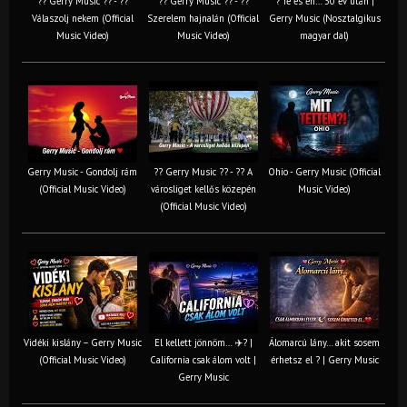
?? Gerry Music ?? - ??
?? Gerry Music ?? - ??
? Te és én… 30 év után |
Válaszolj nekem (Official
Szerelem hajnalán (Official
Gerry Music (Nosztalgikus
Music Video)
Music Video)
magyar dal)
Gerry Music - Gondolj rám
?? Gerry Music ?? - ?? A
Ohio - Gerry Music (Official
(Official Music Video)
városliget kellős közepén
Music Video)
(Official Music Video)
Vidéki kislány – Gerry Music
El kellett jönnöm… ✈️? |
Álomarcú lány… akit sosem
(Official Music Video)
California csak álom volt |
érhetsz el ? | Gerry Music
Gerry Music