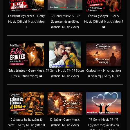
Felkavart egy érzés – Gerry
?? Gerry Music ?? - ??
Édes a gyönyör – Gerry
Music (Official Music Video)
Szerelem és gyűlölet
Music (Official Music Video) ?
⚡
(Official Music Video)
❤️
Édes érintés – Gerry Music
?? Gerry Music ?? - ?? Búcsú
Csalogány – Mikor az árva
(Official Music Video) ❤️
(Official Music Video)
szívem fáj | Gerry Music
Csöngess be hozzám, jó
Drágám - Gerry Music
?? Gerry Music ?? - ??
barát – Gerry Music (Official
(Official Music Video)
Egyszer megjavulok én