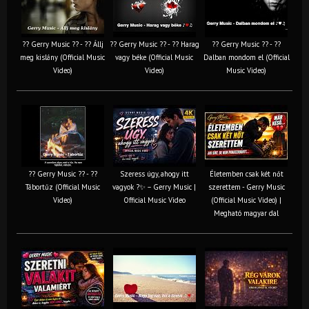
?? Gerry Music ?? - ?? Állj
?? Gerry Music ?? - ?? Harag
?? Gerry Music ?? - ??
meg kislány (Official Music
vagy béke (Official Music
Dalban mondom el (Official
Video)
Video)
Music Video)
?? Gerry Music ?? - ??
Szeress úgy, ahogy itt
Életemben csak két nőt
Tábortűz (Official Music
vagyok ?✨ – Gerry Music |
szerettem - Gerry Music
Video)
Official Music Video
(Official Music Video) |
Megható magyar dal