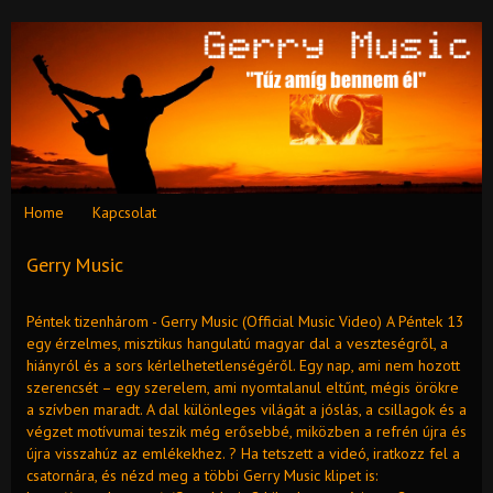
Home
Kapcsolat
Gerry Music
Péntek tizenhárom - Gerry Music (Official Music Video) A Péntek 13
egy érzelmes, misztikus hangulatú magyar dal a veszteségről, a
hiányról és a sors kérlelhetetlenségéről. Egy nap, ami nem hozott
szerencsét – egy szerelem, ami nyomtalanul eltűnt, mégis örökre
a szívben maradt. A dal különleges világát a jóslás, a csillagok és a
végzet motívumai teszik még erősebbé, miközben a refrén újra és
újra visszahúz az emlékekhez. ? Ha tetszett a videó, iratkozz fel a
csatornára, és nézd meg a többi Gerry Music klipet is: