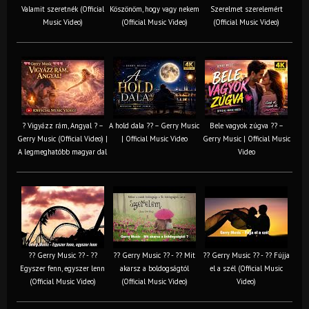
Valamit szeretnék (Official
Köszönöm, hogy vagy nekem
Szerelmet szerelemért
Music Video)
(Official Music Video)
(Official Music Video)
? Vigyázz rám, Angyal ? –
A hold dala ?? – Gerry Music
Bele vagyok zúgva ?? –
Gerry Music (Official Video) |
| Official Music Video
Gerry Music | Official Music
A legmeghatóbb magyar dal
Video
?? Gerry Music ?? - ??
?? Gerry Music ?? - ?? Mit
?? Gerry Music ?? - ?? Fújja
Egyszer fenn, egyszer lenn
akarsz a boldogságtól
el a szél (Official Music
(Official Music Video)
(Official Music Video)
Video)