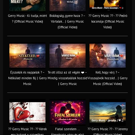
Gerry Music - Ki tudja, miért
Boldogság, gyere haza ? –
?? Gerry Music ?? - ?? Pedró
? (Official Music Video)
Vártalak… | Gerry Music
kocsmája (Official Music
(Official Video)
Video)
Éjszakák és nappalok ? –
Te ott állsz az út végén ❤️ –
Kell, hogy várj ? –
Nélküled minden fáj | Gerry
Mindig visszatalálok hozzád
Visszajövök hozzád… | Gerry
Music
| Gerry Music
Music (Official Video)
?? Gerry Music ?? - ?? Kérek
Fiatal szerelem ...
?? Gerry Music ?? - ?? Jeremy
egy kulcsot a szívedhez
Álmodozás, vágy és első
(Official Music Video)