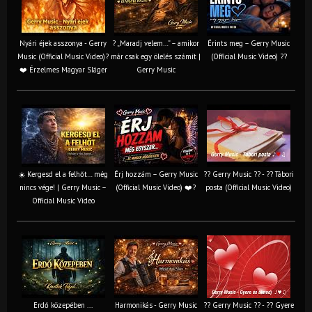
Nyári éjek asszonya - Gerry
? „Maradj velem…” – amikor
Érints meg – Gerry Music
Music (Official Music Video)?
már csak egy ölelés számít |
(Official Music Video) ??
❤️ Érzelmes Magyar Sláger
Gerry Music
☀️ Kergesd el a felhőt… még
Érj hozzám – Gerry Music
?? Gerry Music ?? - ?? Tábori
nincs vége! | Gerry Music –
(Official Music Video) ❤️?
posta (Official Music Video)
Official Music Video
Erdő közepében ...
Harmonikás - Gerry Music
?? Gerry Music ?? - ?? Gyere