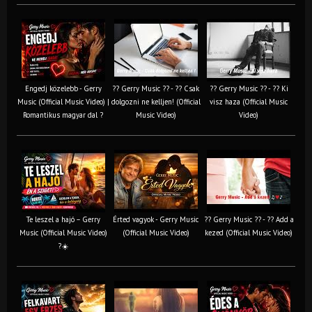
Engedj közelebb - Gerry
?? Gerry Music ?? - ?? Csak
?? Gerry Music ?? - ?? Ki
Music (Official Music Video) |
dolgozni ne kelljen! (Official
visz haza (Official Music
Romantikus magyar dal ?
Music Video)
Video)
Te leszel a hajó – Gerry
Érted vagyok - Gerry Music
?? Gerry Music ?? - ?? Add a
Music (Official Music Video)
(Official Music Video)
kezed (Official Music Video)
?☀️