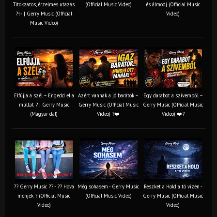
Titokzatos, érzelmes utazás
(Official Music Video)
és álmodj (Official Music
?✨ | Gerry Music (Official
Video)
Music Video)
Elfújja a szél – Engedd el a
Azért vannak a jó barátok –
Egy darabot a szívemből –
múltat ? | Gerry Music
Gerry Music (Official Music
Gerry Music (Official Music
(Magyar dal)
Video) ?❤️
Video) ❤️?
?? Gerry Music ?? - ?? Hova
Még sohasem - Gerry Music
Reszket a Hold a tó vizén -
menjek ? (Official Music
(Official Music Video)
Gerry Music (Official Music
Video)
Video)