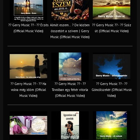
?? Gerry Music ?? - ?? Érzés
Almát eszem… ? De közben
?? Gerry Music ?? - ?? Száz
(Official Music Video)
összetört a szívem | Gerry
út (Official Music Video)
Music (Official Music Video)
?? Gerry Music ?? - ?? Ha
?? Gerry Music ?? - ??
?? Gerry Music ?? - ??
volna még időm (Official
Távolban egy fehér vitorla
Göncölszekér (Official Music
Music Video)
(Official Music Video)
Video)