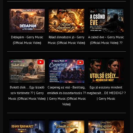
Dédapám - Gerry Music
Rólad álmodozni jó - Gerry
A csönd éve – Gerry Music
(Official Music Video)
Music (Official Music Video)
(Official Music Video) ??
Bukott diák ... Egy lázadó
Csepereg az eső - Barátság,
Egy jó asszony mindent
szív története ?? | Gerry
emlékek és összetartozás ?️?
megbocsát… DE MEDDIG? ?
Music (Official Music Video)
| Gerry Music (Official Music
| Gerry Music
Video)