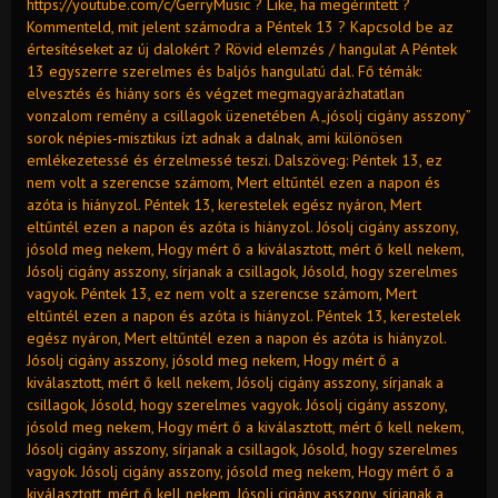
https://youtube.com/c/GerryMusic ? Like, ha megérintett ?
Kommenteld, mit jelent számodra a Péntek 13 ? Kapcsold be az
értesítéseket az új dalokért ? Rövid elemzés / hangulat A Péntek
13 egyszerre szerelmes és baljós hangulatú dal. Fő témák:
elvesztés és hiány sors és végzet megmagyarázhatatlan
vonzalom remény a csillagok üzenetében A „jósolj cigány asszony”
sorok népies-misztikus ízt adnak a dalnak, ami különösen
emlékezetessé és érzelmessé teszi. Dalszöveg: Péntek 13, ez
nem volt a szerencse számom, Mert eltűntél ezen a napon és
azóta is hiányzol. Péntek 13, kerestelek egész nyáron, Mert
eltűntél ezen a napon és azóta is hiányzol. Jósolj cigány asszony,
jósold meg nekem, Hogy mért ő a kiválasztott, mért ő kell nekem,
Jósolj cigány asszony, sírjanak a csillagok, Jósold, hogy szerelmes
vagyok. Péntek 13, ez nem volt a szerencse számom, Mert
eltűntél ezen a napon és azóta is hiányzol. Péntek 13, kerestelek
egész nyáron, Mert eltűntél ezen a napon és azóta is hiányzol.
Jósolj cigány asszony, jósold meg nekem, Hogy mért ő a
kiválasztott, mért ő kell nekem, Jósolj cigány asszony, sírjanak a
csillagok, Jósold, hogy szerelmes vagyok. Jósolj cigány asszony,
jósold meg nekem, Hogy mért ő a kiválasztott, mért ő kell nekem,
Jósolj cigány asszony, sírjanak a csillagok, Jósold, hogy szerelmes
vagyok. Jósolj cigány asszony, jósold meg nekem, Hogy mért ő a
kiválasztott, mért ő kell nekem, Jósolj cigány asszony, sírjanak a