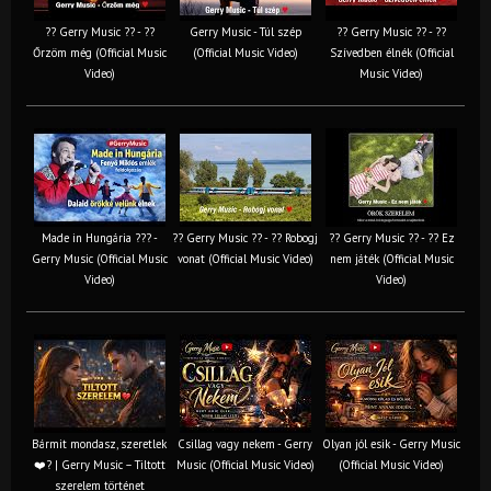
?? Gerry Music ?? - ??
Gerry Music - Túl szép
?? Gerry Music ?? - ??
Őrzöm még (Official Music
(Official Music Video)
Szívedben élnék (Official
Video)
Music Video)
Made in Hungária ??? -
?? Gerry Music ?? - ?? Robogj
?? Gerry Music ?? - ?? Ez
Gerry Music (Official Music
vonat (Official Music Video)
nem játék (Official Music
Video)
Video)
Bármit mondasz, szeretlek
Csillag vagy nekem - Gerry
Olyan jól esik - Gerry Music
❤️‍? | Gerry Music – Tiltott
Music (Official Music Video)
(Official Music Video)
szerelem történet