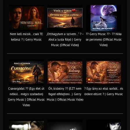
Nem kell másik… csak TE
„Otthagytam a szívem…” ? –
?? Gerry Music ?? - ?? Nika
kellesz ? | Gerry Music
Ahol a lusta folyó | Gerry
se perimeno (Official Music
Music (Official Video)
Video)
Csavargódal ?? (Egy élet út
Óh, kisleány ?? (EZT nem
? Egy lány az első sorból… és
nélkül… mégis szabadon)
fogod elfelejteni…) Gerry
örökre eltűnt ? | Gerry Music
Gerry Music | Official Music
Music | Official Music Video
Video