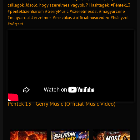
csillagok, Jósold, hogy szerelmes vagyok. ?️ Hashtagek: #Péntek13
#péntektizenhárom #GerryMusic #szerelmesdal #magyarzene
#magyardal #érzelmes #misztikus #officialmusicvideo #hiányzol
#végzet
Péntek 13 - Gerry Music (Official Music Video)