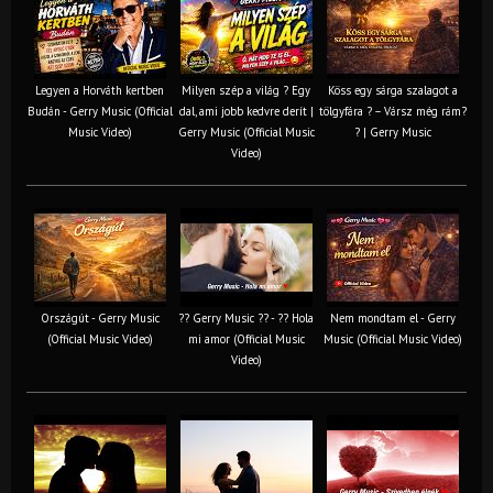
Legyen a Horváth kertben
Milyen szép a világ ? Egy
Köss egy sárga szalagot a
Budán - Gerry Music (Official
dal, ami jobb kedvre derít |
tölgyfára ?️ – Vársz még rám?
Music Video)
Gerry Music (Official Music
? | Gerry Music
Video)
Országút - Gerry Music
?? Gerry Music ?? - ?? Hola
Nem mondtam el - Gerry
(Official Music Video)
mi amor (Official Music
Music (Official Music Video)
Video)