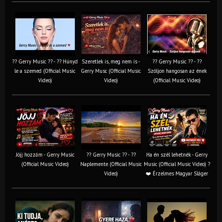
?? Gerry Music ?? - ?? Húnyd
Szeretlek is, meg nem is -
?? Gerry Music ?? - ??
le a szemed (Official Music
Gerry Musc (Official Music
Szóljon hangosan az ének
Video)
Video)
(Official Music Video)
Jöjj hozzám - Gerry Music
?? Gerry Music ?? - ??
Ha én szél lehetnék - Gerry
(Official Music Video)
Naplemente (Official Music
Music (Official Music Video) ?️
Video)
❤️ Érzelmes Magyar Sláger