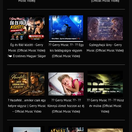
Music Video)
(Official Music Video)
Ég és föld között - Gerry
?? Gerry Music ?? - ?? Egy
Gyöngyhajú lány - Gerry
Music (Official Music Video)
kis boldogságra vágyom
Music (Official Music Video)
?❤️ Érzelmes Magyar Sláger
(Official Music Video)
? Hazafelé… amikor csak egy
?? Gerry Music ?? - ??
?? Gerry Music ?? - ?? Húsz
helyre vágysz | Gerry Music
Könnyű álmot hozzon az éj
év múlva (Official Music
– Official Music Video
(Official Music Video)
Video)