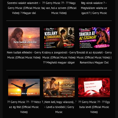
Szeretni valakit valamiért –
?? Gerry Music ?? - ?? Nagy
Rég várok valakire ? –
Gerry Music (Official Music
baj van, hol a szívem (Official
Megtalálom valaha az
Video) ? Magyar dal
Music Video)
igazit? | Gerry Music
Nem tudlak elfeledni - Gerry
Kislány a zongoránál - Gerry
Táncold át az éjszakát - Gerry
Music (Official Music Video)
Music (Official Music Video)
Music (Official Music Video) |
?? Megható magyar sláger
Romantikus Magyar Dal
?? Gerry Music ?? - ?? Nézz
? „Nem kell, hogy válaszolj…”
?? Gerry Music ?? - ?? Egy
az ég felé (Official Music
– Levél a távolból | Gerry
buta levél (Official Music
Video)
Music
Video)