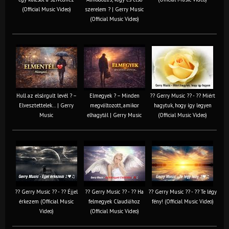
(Official Music Video)
szerelem ? | Gerry Music
(Official Music Video)
Hull az elsárgult levél ? –
Elmegyek ? – Minden
?? Gerry Music ?? - ?? Miért
Elvesztettelek… | Gerry
megváltozott, amikor
hagytuk, hogy így legyen
Music
elhagytál | Gerry Music
(Official Music Video)
?? Gerry Music ?? - ?? Éjjel
?? Gerry Music ?? - ?? Ha
?? Gerry Music ?? - ?? Te légy
érkezem (Official Music
felmegyek Claudiához
fény! (Official Music Video)
Video)
(Official Music Video)