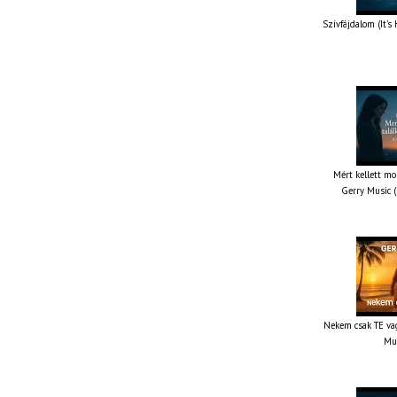
Szívfájdalom (It’s
Mért kellett mo
Gerry Music (
Nekem csak TE vag
Mus