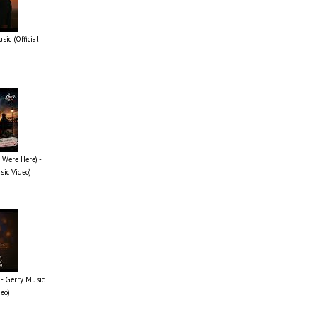
ic (Official
 Were Here) -
sic Video)
- Gerry Music
deo)