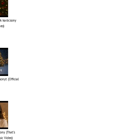
k karácsony
deo)
onyt (Official
ony (That's
sic Video)