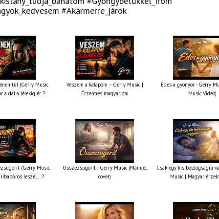
kislány_tudja_bánatom #Gyöngybetűkkel_írom
agyok_kedvesem #Akármerre_járok
nen túl (Gerry Music
Veszem a kalapom – Gerry Music |
Édes a gyönyör - Gerry Mus
r a dal a lélekig ér ?
Érzelmes magyar dal
Music Video)
zsugorít (Gerry Music
Összezsugorít - Gerry Music (Manuel
Csak egy kis boldogságra v
 libabőrös leszel... ?
cover)
Music | Magyar érzel