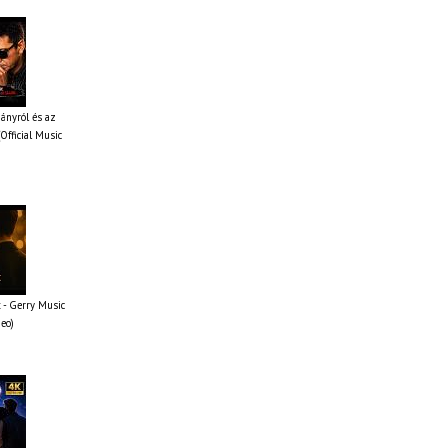
iányról és az
Official Music
 - Gerry Music
deo)