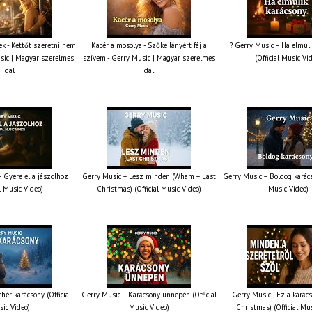
k - Kettőt szeretni nem
Kacér a mosolya - Szőke lányért fáj a
? Gerry Music – Ha elmúli
sic | Magyar szerelmes
szívem - Gerry Music | Magyar szerelmes
(Official Music Vi
dal
dal
 Gyere el a jászolhoz
Gerry Music – Lesz minden (Wham – Last
Gerry Music – Boldog karács
al Music Video)
Christmas) (Official Music Video)
Music Video)
hér karácsony (Official
Gerry Music – Karácsony ünnepén (Official
Gerry Music - Ez a karács
ic Video)
Music Video)
Christmas) (Official Mu