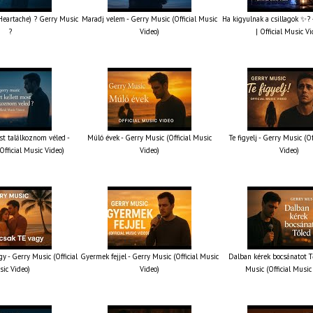
 Heartache) ? Gerry Music
Maradj velem - Gerry Music (Official Music
Ha kigyulnak a csillagok ✨?
?
Video)
| Official Music V
st találkoznom véled -
Múló évek - Gerry Music (Official Music
Te figyelj - Gerry Music (O
Official Music Video)
Video)
Video)
y - Gerry Music (Official
Gyermek fejjel - Gerry Music (Official Music
Dalban kérek bocsánatot T
ic Video)
Video)
Music (Official Music