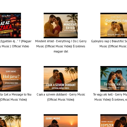
 „Egyetlen éj…” ? (Magyar
Mindent érted - Everything I Do | Gerry
Gyönyörű nap | Beautiful S
y Music | Official Video
Music (Official Music Video) Érzelmes
Music (Official Music
magyar dal
otta Get a Message to You
Csak a szívem dobbant - Gerry Music
Te vagy aki kell - Gerry Mus
(Official Music Video)
(Official Music Video)
Music Video) Érzelmes, v