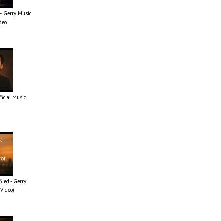
 – Gerry Music
ideo
fficial Music
őled - Gerry
 Video)