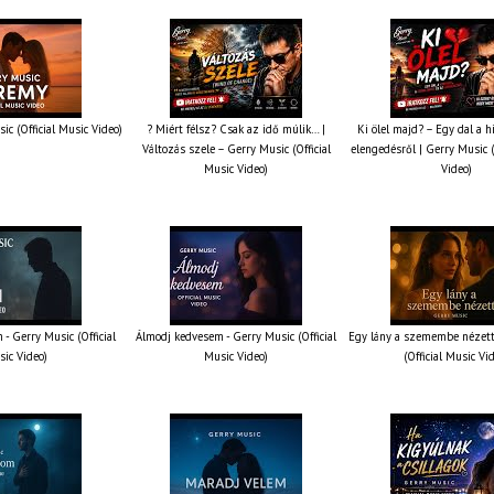
ic (Official Music Video)
? Miért félsz? Csak az idő múlik… |
Ki ölel majd? – Egy dal a h
Változás szele – Gerry Music (Official
elengedésről | Gerry Music (
Music Video)
Video)
 - Gerry Music (Official
Álmodj kedvesem - Gerry Music (Official
Egy lány a szemembe nézett
ic Video)
Music Video)
(Official Music Vi