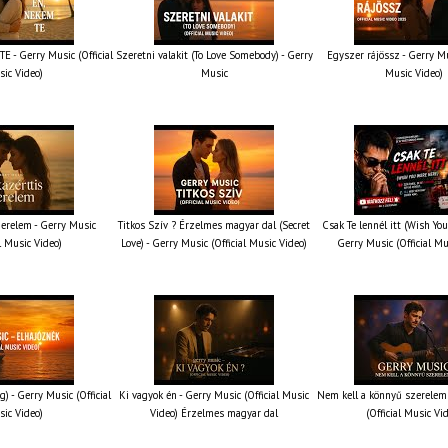
 - Gerry Music (Official
Szeretni valakit (To Love Somebody) - Gerry
Egyszer rájössz - Gerry Mus
ic Video)
Music
Music Video)
erelem - Gerry Music
Titkos Szív ? Érzelmes magyar dal (Secret
Csak Te lennél itt (Wish You
al Music Video)
Love) - Gerry Music (Official Music Video)
Gerry Music (Official Mu
g) - Gerry Music (Official
Ki vagyok én - Gerry Music (Official Music
Nem kell a könnyű szerelem 
ic Video)
Video) Érzelmes magyar dal
(Official Music Vi