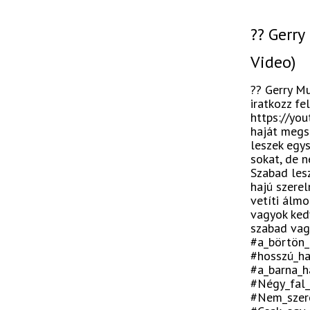
?? Gerry
Video)
?? Gerry Mu
iratkozz fe
https://yo
haját megs
leszek egys
sokat, de 
Szabad les
hajú szere
vetíti álm
vagyok ked
szabad vag
#a_börtön
#hosszú_h
#a_barna_h
#Négy_fal_
#Nem_szere