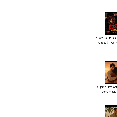
? Hotel California
változat) – Gerr
Hol jársz - I've G
| Gerry Music 