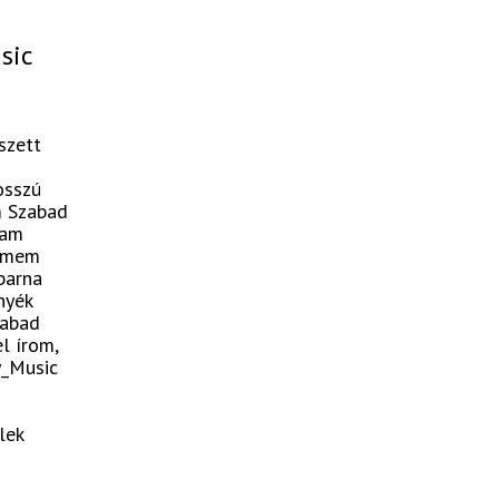
sic
szett
osszú
m Szabad
tam
elmem
barna
nyék
zabad
l írom,
y_Music
lek