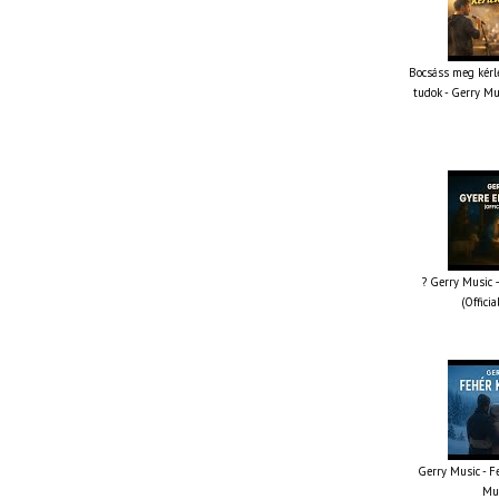
Bocsáss meg kérle
tudok - Gerry Mu
? Gerry Music –
(Offici
Gerry Music - Fe
Mus