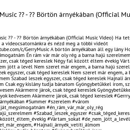
 Music ?? - ?? Börtön árnyékában (Official Mu
sic ?? - ?? Börtön árnyékában (Official Music Video) Ha tet
l a videocsatornánkra és nézd meg a többi videót
utube.com/c/GerryMusic A börtön árnyékában áll egy lány H
imogatnám Én rám vár már oly rég a barna hajú szerelme
zer, csak téged kereslek Négy fal között éltem évekig Vár
nem jött a levél Nem szeret már engem, a barna hajú szer
zek egyszer, csak téged kereslek Nem szeret már engem, a 
lmem Szabad leszek egyszer, csak téged kereslek Hajnali ár
om Csak egy kislány tudja bánatom Gyöngybetűkkel írom, s
vesem Akármerre járok, csak téged kereslek Gyöngybetűkke
yok kedvesem Akármerre járok, csak téged kereslek #Gerrr
_árnyékában #Summer #szerelem #várom
aját_megsimogatnám #én_rám_vár_már_oly_rég
ajú_szerelmem #Szabad_leszek_egyszer #csak_téged_keres
között_éltem_évekig #Vártam_sokat #de_nem_jött_a_levél
t_már_engem, #Hajnali_árnyék_vetíti_álmom