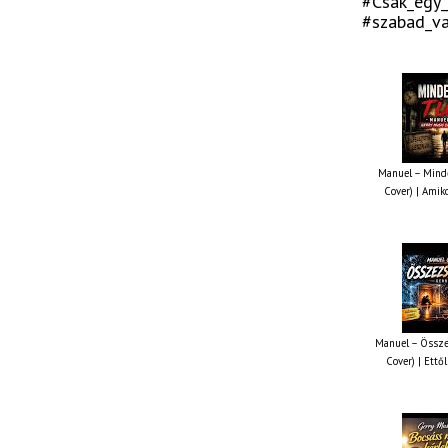
#Csak_egy_
#szabad_v
Manuel – Minde
Cover) | Amiko
Manuel – Össze
Cover) | Ettől