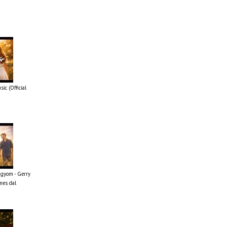
ic (Official
ágyom - Gerry
mes dal