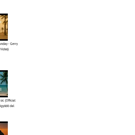
unday - Gerry
 Video)
ic (Official
ágyódó dal