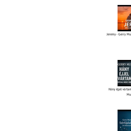
Jeremy - Gerry Mus
Hány éjjel vártam
Mus