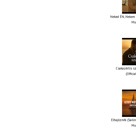
Neked ÉN, Nekem TE
Mus
Csakazértis sz
(Offici
Elhajóznék (Sailin
Mus