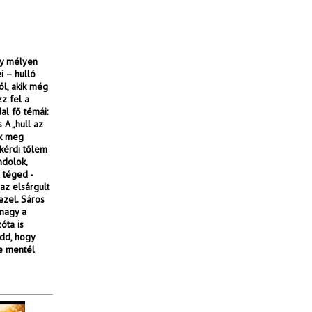
egy mélyen
i – hulló
ól, akik még
zz fel a
al fő témái:
A „hull az
ik meg
 kérdi tőlem
ndolok,
 téged -
az elsárgult
ezel. Sáros
nagy a
óta is
ndd, hogy
e mentél