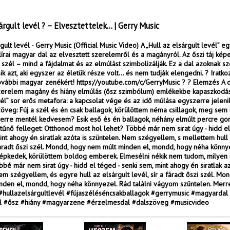
árgult levél ? – Elvesztettelek… | Gerry Music
gult levél - Gerry Music (Official Music Video) A „Hull az elsárgult levél” 
írai magyar dal az elvesztett szerelemről és a magányról. Az őszi táj képe
, szél – mind a fájdalmat és az elmúlást szimbolizálják. Ez a dal azoknak sz
ik azt, aki egyszer az életük része volt… és nem tudják elengedni. ? Iratko
ovábbi magyar zenékért! https://youtube.com/c/GerryMusic ? ? Elemzés A d
szerelem magány és hiány elmúlás (ősz szimbólum) emlékekbe kapaszkodás 
vél” sor erős metafora: a kapcsolat vége és az idő múlása egyszerre jelen
öveg: Fúj a szél és én csak ballagok, körülöttem néma csillagok, meg sem
erre mentél kedvesem? Esik eső és én ballagok, néhány elmúlt percre go
űnő felleget: Otthonod most hol lehet? Többé már nem sirat úgy - hidd el
int ahogy én siratlak azóta is szüntelen. Nem szégyellem, s mellettem hull 
 fáradt őszi szél. Mondd, hogy nem múlt minden el, mondd, hogy néha könny
lépkedek, körülöttem boldog emberek. Elmesélni nékik nem tudom, milyen 
bé már nem sirat úgy - hidd el téged - senki sem, mint ahogy én siratlak az
em szégyellem, és egyre hull az elsárgult levél, sír a fáradt őszi szél. Mo
nden el, mondd, hogy néha könnyezel. Rád találni vágyom szüntelen. Merr
hullazelsárgultlevél #fújaszéléséncsakballagok #gerrymusic #magyardal
 #ősz #hiány #magyarzene #érzelmesdal #dalszöveg #musicvideo