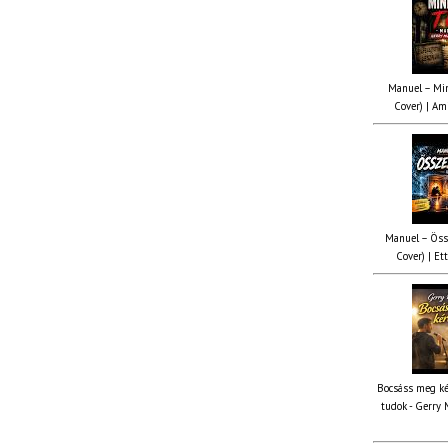
Manuel – Min
Cover) | Ami
Manuel – Öss
Cover) | Ett
Bocsáss meg ké
tudok - Gerry 