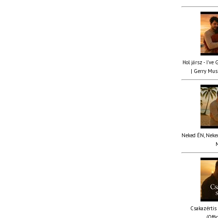
Hol jársz - I've
| Gerry Musi
Neked ÉN, Nekem
M
Csakazértis
(Offi