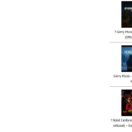
? Gerry Musi
(Offi
Gerry Music - 
M
? Hotel Californ
változat) – Ge