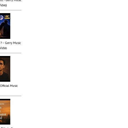
Video)
✨? – Gerry Music
 Video
(Official Music