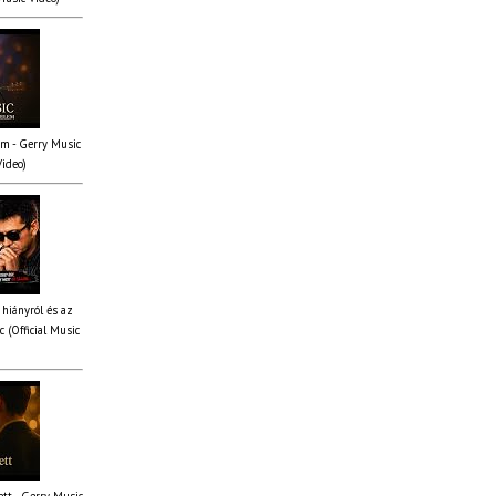
em - Gerry Music
Video)
 hiányról és az
 (Official Music
tt - Gerry Music