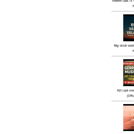
Nekem csak TE v
M
Rég várok valak
M
Hát csak me
(Offi