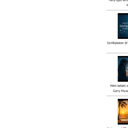
M
Szívfájdalom (It
Mért kellett 
Gerry Music