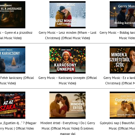
c – Gyere el a jászolhoz
Gerry Music – Lesz minden (Wham – Last
Gerry Music – Boldog kará
cial Music Video)
Christmas) (Official Music Video)
Music Vide
Fehér karácsony (Official
Gerry Music – Karácsony ünnepén (Official
Gerry Music - Ez a kará
usic Video)
Music Video)
Christmas) (Official 
ia „Egyetlen éj…” ? (Magyar
Mindent érted - Everything I Do | Gerry
Gyönyörű nap | Beautiful
rry Music | Official Video
Music (Official Music Video) Érzelmes
Music (Official Mus
magyar dal