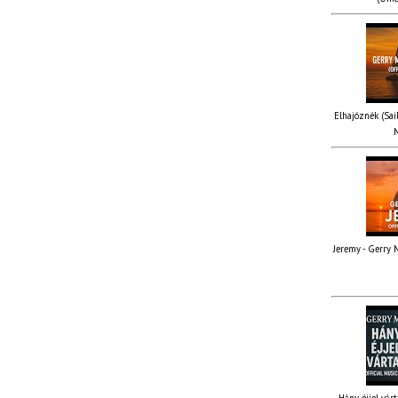
Elhajóznék (Sail
M
Jeremy - Gerry M
Hány éjjel várt