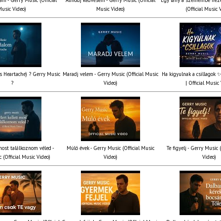
usic Video)
Music Video)
(Official Music 
’s Heartache) ? Gerry Music
Maradj velem - Gerry Music (Official Music
Ha kigyulnak a csillagok 
?
Video)
| Official Music
most találkoznom véled -
Múló évek - Gerry Music (Official Music
Te figyelj - Gerry Music 
 (Official Music Video)
Video)
Video)