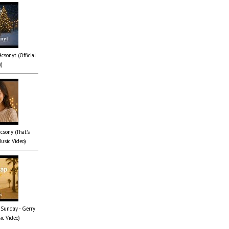
csonyt (Official
o)
csony (That's
Music Video)
 Sunday - Gerry
ic Video)