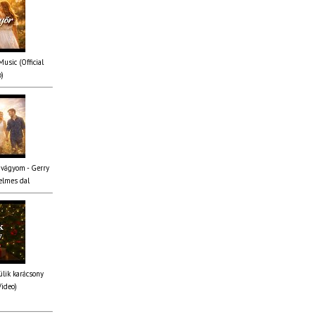
usic (Official
o)
 vágyom - Gerry
elmes dal
lik karácsony
Video)