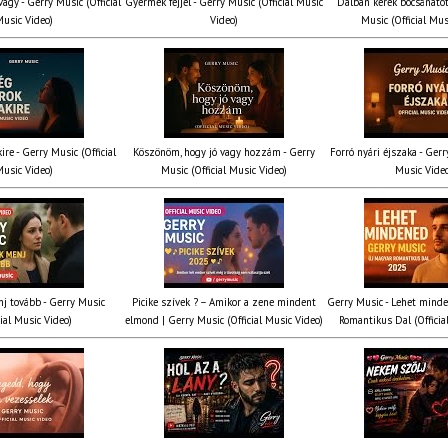
agy - Gerry Music (Official
Gyermek fejjel - Gerry Music (Official Music
Dalban kérek bocsánatot
usic Video)
Video)
Music (Official Mus
ire - Gerry Music (Official
Köszönöm, hogy jó vagy hozzám - Gerry
Forró nyári éjszaka - Gerr
usic Video)
Music (Official Music Video)
Music Vide
nj tovább - Gerry Music
Picike szívek ? – Amikor a zene mindent
Gerry Music - Lehet mind
cial Music Video)
elmond | Gerry Music (Official Music Video)
Romantikus Dal (Officia