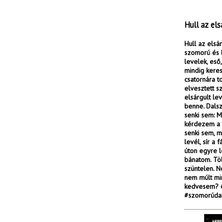
Hull az els
Hull az elsár
szomorú és l
levelek, eső
mindig keres
csatornára t
elvesztett 
elsárgult le
benne. Dalsz
senki sem: M
kérdezem a t
senki sem, m
levél, sír a
úton egyre 
bánatom. Töb
szüntelen. N
nem múlt mi
kedvesem? #
#szomorúdal