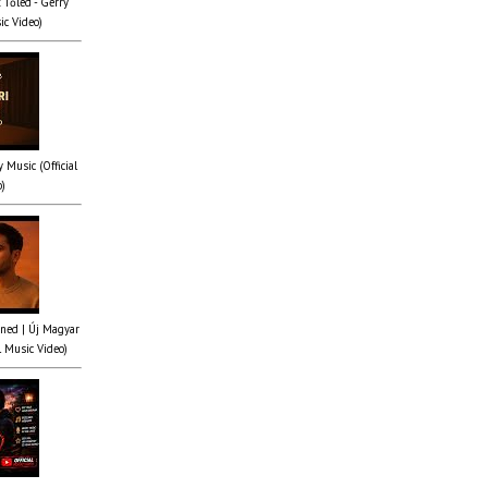
 Tőled - Gerry
ic Video)
y Music (Official
o)
ened | Új Magyar
l Music Video)