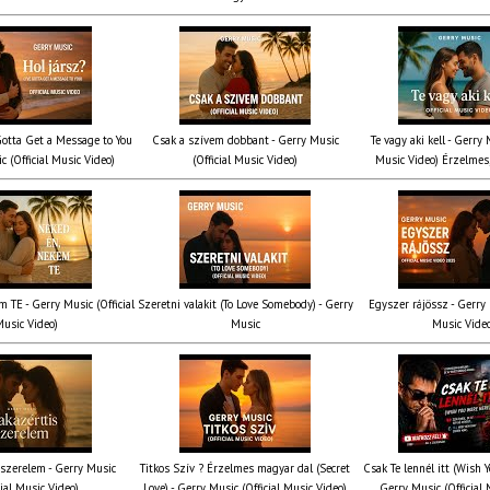
 Gotta Get a Message to You
Csak a szívem dobbant - Gerry Music
Te vagy aki kell - Gerry 
c (Official Music Video)
(Official Music Video)
Music Video) Érzelmes,
 TE - Gerry Music (Official
Szeretni valakit (To Love Somebody) - Gerry
Egyszer rájössz - Gerry 
usic Video)
Music
Music Vide
 szerelem - Gerry Music
Titkos Szív ? Érzelmes magyar dal (Secret
Csak Te lennél itt (Wish 
cial Music Video)
Love) - Gerry Music (Official Music Video)
Gerry Music (Official 