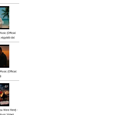
Music (Official
 vágyódó dal
Music (Official
o)
You Were Here) -
Music Video)