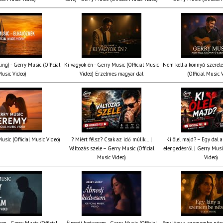
ing) - Gerry Music (Official
Ki vagyok én - Gerry Music (Official Music
Nem kell a könnyű szerel
usic Video)
Video) Érzelmes magyar dal
(Official Music 
usic (Official Music Video)
? Miért félsz? Csak az idő múlik… |
Ki ölel majd? – Egy dal a
Változás szele – Gerry Music (Official
elengedésről | Gerry Music
Music Video)
Video)
am - Gerry Music (Official
Álmodj kedvesem - Gerry Music (Official
Egy lány a szemembe néze