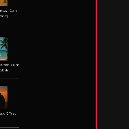
unday - Gerry
 Video)
 (Official Music
ódó dal
ic (Official