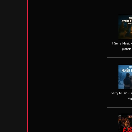
? Gerry Music –
(Offici
Gerry Music - Fe
Mus