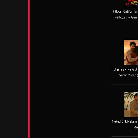
? Hotel California
változat) – Gerr
Hol jársz - I've Go
Gerry Music (
Neked ÉN, Nekem TE
Mus