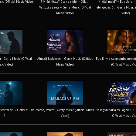
ic (Official Music Video)
? Miért félsz? Csak az idő múlik… |
Ki ölel majd? – Egy dal a h
Változás szele – Gerry Music (Official
elengedésről | Gerry Music (
Music Video)
Video)
 - Gerry Music (Official
Álmodj kedvesem - Gerry Music (Official
Egy lány a szemembe nézett
ic Video)
Music Video)
(Official Music Vi
 Heartache) ? Gerry Music
Maradj velem - Gerry Music (Official Music
Ha kigyulnak a csillagok ✨? 
?
Video)
Official Music Vi