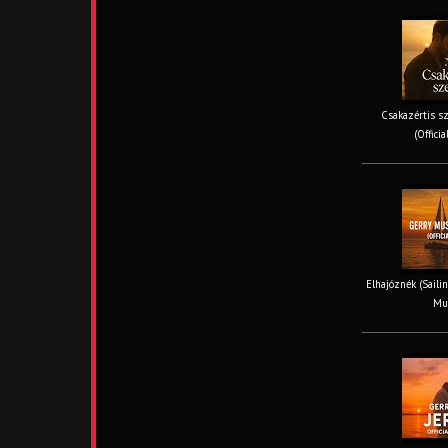
Csakazértis sz
(Offici
Elhajóznék (Sailin
Mus