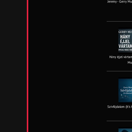
Jeremy - Gerry Mus
Hány éjjel vártam
Mus
Szívfájdalom (It’s