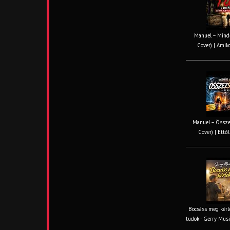
Manuel – Minde
Cover) | Amiko
Manuel – Össze
Cover) | Ettől
Bocsáss meg kérle
tudok - Gerry Musi