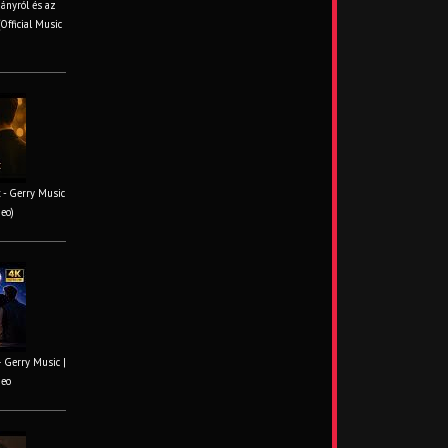
iányról és az
Official Music
 - Gerry Music
deo)
– Gerry Music |
deo