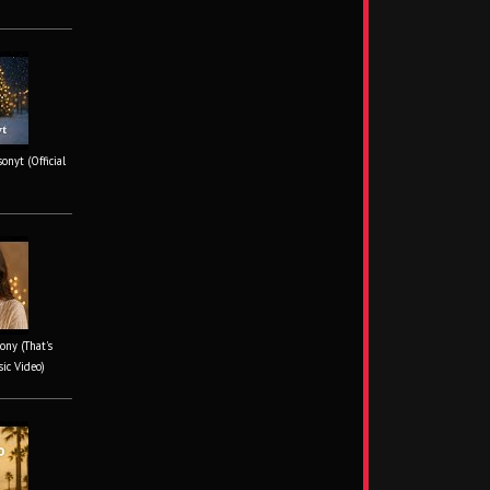
onyt (Official
ony (That's
sic Video)