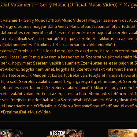
lakit Valamiért – Gerry Music (Official Music Video) ? Magy
it valamiért - Gerry Music (Official Music Video) | Magyar szerelem dal A „S
ért” egy érzelmes magyar dal a Gerry Music előadásában, amely a feltétel 
ájdalomról és reményről szól. ? „Ezer életen és ezer bajon át szeretni valak
 a dal azoknak szól, akik már átéltek igaz szerelmet – akkor is, ha az nem 
fájdalommentes. ? Iratkozz fel a csatornára további videókért:
be.com/c/GerryMusic ? Hallgasd meg újra és oszd meg, ha te is érezted már
öveg: Hosszú az út míg a kezem a kezedhez ér Szeretni valakit valamiért N
e senki, hogy miért Szeretni valakit valamiért Ezer életen és ezer bajon át 
ért Akkor is, hogyha nem lehet, hogyha fáj Szeretni valakit valamiért Fenn a
nk s felébredünk Minden út körbe fut Béke van, felejts el minden háborút 
j a szél Szeretni valakit valamiért Ég a gyertya ég, el ne aludjék Szeretni
 életen és ezer bajon át Szeretni valakit valamiért Akkor is, hogyha nem le
eretni valakit valamiért Fenn az ég s lenn a Föld Álmodunk s felébredünk 
e van, felejts el minden háborút #SzeretniValakitValamiért #GerryMusic #
 #HungarianMusic #OfficialMusicVideo #RomanticSong #SadSong #LoveS
#ÉrzelmesDal #MusicVideo