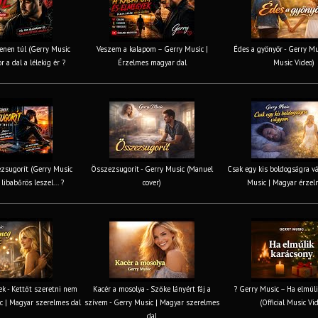
nen túl (Gerry Music
Veszem a kalapom – Gerry Music |
Édes a gyönyör - Gerry Mus
r a dal a lélekig ér ?
Érzelmes magyar dal
Music Video)
zsugorít (Gerry Music
Összezsugorít - Gerry Music (Manuel
Csak egy kis boldogságra v
 libabőrös leszel... ?
cover)
Music | Magyar érzel
k - Kettőt szeretni nem
Kacér a mosolya - Szőke lányért fáj a
? Gerry Music – Ha elmúli
c | Magyar szerelmes dal
szívem - Gerry Music | Magyar szerelmes
(Official Music Vi
dal