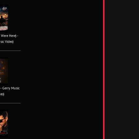
 Were Here) -
sic Video)
- Gerry Music
deo)