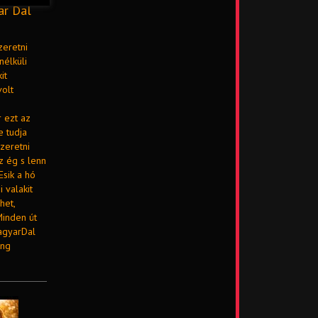
ar Dal
zeretni
nélküli
it
volt
 ezt az
e tudja
Szeretni
z ég s lenn
Esik a hó
 valakit
het,
Minden út
MagyarDal
ong