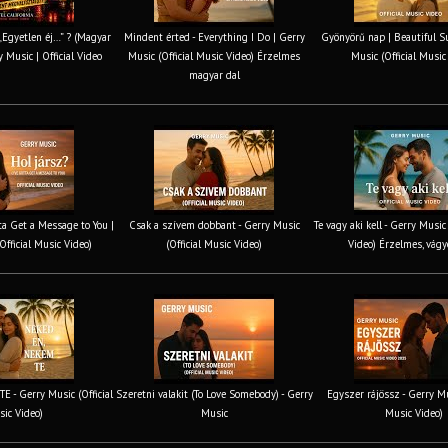
 „Egyetlen éj…” ? (Magyar
Mindent érted - Everything I Do | Gerry
Gyönyörű nap | Beautiful S
y Music | Official Video
Music (Official Music Video) Érzelmes
Music (Official Music
magyar dal
tta Get a Message to You |
Csak a szívem dobbant - Gerry Music
Te vagy aki kell - Gerry Music
Official Music Video)
(Official Music Video)
Video) Érzelmes, vágy
 - Gerry Music (Official
Szeretni valakit (To Love Somebody) - Gerry
Egyszer rájössz - Gerry Mus
ic Video)
Music
Music Video)