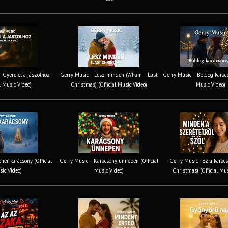
 Gyere el a jászolhoz
Gerry Music – Lesz minden (Wham – Last
Gerry Music – Boldog karács
al Music Video)
Christmas) (Official Music Video)
Music Video)
hér karácsony (Official
Gerry Music – Karácsony ünnepén (Official
Gerry Music - Ez a karács
ic Video)
Music Video)
Christmas) (Official Mu