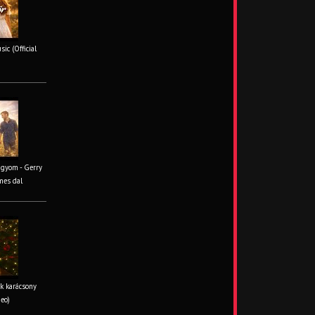
ic (Official
ágyom - Gerry
mes dal
k karácsony
deo)