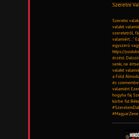
Szeretni Va
Szeretni valak
valakit valami
szeretetről, f
valamiért…” Ez
egyszerű vagy 
https://youtu
érzést. Dalsz
senki, ne érts
valakit valami
a Föld Álmodu
és szemembe fú
valamiért Ezer
hogyha fáj Sz
körbe fut Bék
#SzerelemDal
#MagyarZene 