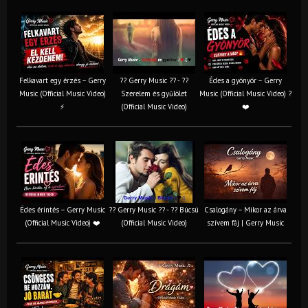
Felkavart egy érzés – Gerry
?? Gerry Music ?? - ??
Édes a gyönyör – Gerry
Music (Official Music Video)
Szerelem és gyűlölet
Music (Official Music Video) ?
⚡
(Official Music Video)
❤️
Édes érintés – Gerry Music
?? Gerry Music ?? - ?? Búcsú
Csalogány – Mikor az árva
(Official Music Video) ❤️
(Official Music Video)
szívem fáj | Gerry Music