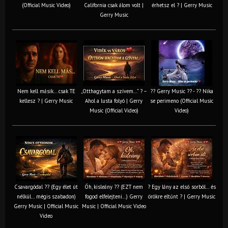
(Official Music Video)
California csak álom volt |
érhetsz el ? | Gerry Music
Gerry Music
Nem kell másik… csak TE
„Otthagytam a szívem…” ? –
?? Gerry Music ?? - ?? Nika
kellesz ? | Gerry Music
Ahol a lusta folyó | Gerry
se perimeno (Official Music
Music (Official Video)
Video)
Csavargódal ?? (Egy élet út
Óh, kisleány ?? (EZT nem
? Egy lány az első sorból… és
nélkül… mégis szabadon)
fogod elfelejteni…) Gerry
örökre eltűnt ? | Gerry Music
Gerry Music | Official Music
Music | Official Music Video
Video