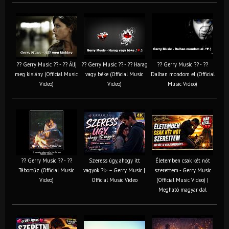
?? Gerry Music ?? - ?? Állj
?? Gerry Music ?? - ?? Harag
?? Gerry Music ?? - ??
meg kislány (Official Music
vagy béke (Official Music
Dalban mondom el (Official
Video)
Video)
Music Video)
?? Gerry Music ?? - ??
Szeress úgy, ahogy itt
Életemben csak két nőt
Tábortűz (Official Music
vagyok ?✨ – Gerry Music |
szerettem - Gerry Music
Video)
Official Music Video
(Official Music Video) |
Megható magyar dal