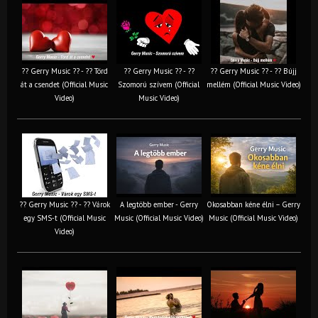
?? Gerry Music ?? - ?? Törd
?? Gerry Music ?? - ??
?? Gerry Music ?? - ?? Bújj
át a csendet (Official Music
Szomorú szívem (Official
mellém (Official Music Video)
Video)
Music Video)
?? Gerry Music ?? - ?? Várok
A legtöbb ember - Gerry
Okosabban kéne élni – Gerry
egy SMS-t (Official Music
Music (Official Music Video)
Music (Official Music Video)
Video)