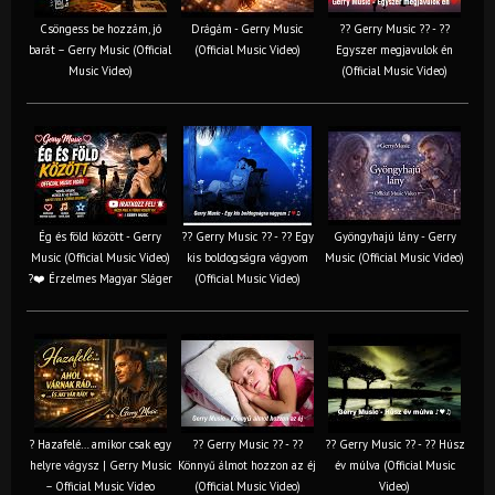
Csöngess be hozzám, jó
Drágám - Gerry Music
?? Gerry Music ?? - ??
barát – Gerry Music (Official
(Official Music Video)
Egyszer megjavulok én
Music Video)
(Official Music Video)
Ég és föld között - Gerry
?? Gerry Music ?? - ?? Egy
Gyöngyhajú lány - Gerry
Music (Official Music Video)
kis boldogságra vágyom
Music (Official Music Video)
?❤️ Érzelmes Magyar Sláger
(Official Music Video)
? Hazafelé… amikor csak egy
?? Gerry Music ?? - ??
?? Gerry Music ?? - ?? Húsz
helyre vágysz | Gerry Music
Könnyű álmot hozzon az éj
év múlva (Official Music
– Official Music Video
(Official Music Video)
Video)