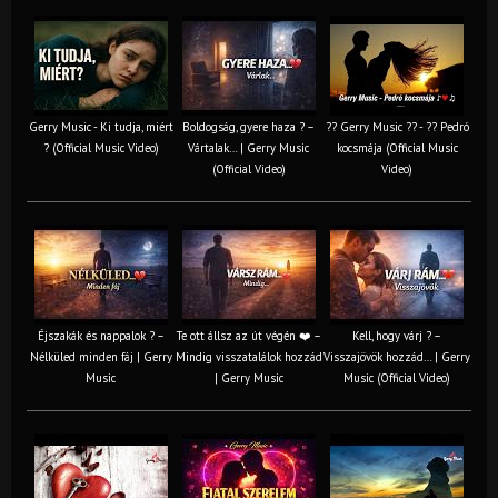
Gerry Music - Ki tudja, miért
Boldogság, gyere haza ? –
?? Gerry Music ?? - ?? Pedró
? (Official Music Video)
Vártalak… | Gerry Music
kocsmája (Official Music
(Official Video)
Video)
Éjszakák és nappalok ? –
Te ott állsz az út végén ❤️ –
Kell, hogy várj ? –
Nélküled minden fáj | Gerry
Mindig visszatalálok hozzád
Visszajövök hozzád… | Gerry
Music
| Gerry Music
Music (Official Video)