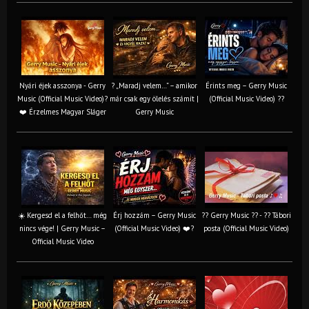
Nyári éjek asszonya - Gerry
? „Maradj velem…” – amikor
Érints meg – Gerry Music
Music (Official Music Video)?
már csak egy ölelés számít |
(Official Music Video) ??
❤️ Érzelmes Magyar Sláger
Gerry Music
☀️ Kergesd el a felhőt… még
Érj hozzám – Gerry Music
?? Gerry Music ?? - ?? Tábori
nincs vége! | Gerry Music –
(Official Music Video) ❤️?
posta (Official Music Video)
Official Music Video