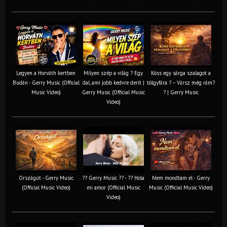
Legyen a Horváth kertben
Milyen szép a világ ? Egy
Köss egy sárga szalagot a
Budán - Gerry Music (Official
dal, ami jobb kedvre derít |
tölgyfára ?️ – Vársz még rám?
Music Video)
Gerry Music (Official Music
? | Gerry Music
Video)
Országút - Gerry Music
?? Gerry Music ?? - ?? Hola
Nem mondtam el - Gerry
(Official Music Video)
mi amor (Official Music
Music (Official Music Video)
Video)