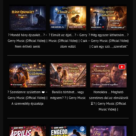
? Mondd hány éjszakát… ? –
? Elmúlt az éjjel… ? – Gerry
? Még egyszer láthatnám… ?
Gerry Music (Official Video) |
Music (Official Video) | Csak
– Gerry Music (Official Video)
Nem értheti senki
álom voltál
| Csak egy szó… „szeretlek”
? Szerelemre születtem ❤️ –
Banális történet… vagy
Homokóra ... Megható
Gerry Music (Official Video) |
mégsem? ? | Gerry Music
szerelmes dal az elmúlásról
A szenvedély éjszakája
⏳? | Gerry Music (Official
Music Video) |