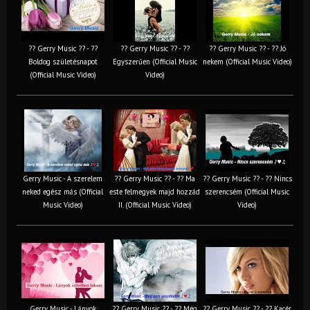
?? Gerry Music ?? - ??
?? Gerry Music ?? - ??
?? Gerry Music ?? - ?? Jó
Boldog születésnapot
Egyszerűen (Official Music
nekem (Official Music Video)
(Official Music Video)
Video)
Gerry Music - A szerelem
?? Gerry Music ?? - ?? Ma
?? Gerry Music ?? - ?? Nincs
neked egész más (Official
este felmegyek majd hozzád
szerencsém (Official Music
Music Video)
II. (Official Music Video)
Video)
Gerry Music - Lányok
?? Gerry Music ?? - ?? Még
?? Gerry Music ?? - ?? Kacér