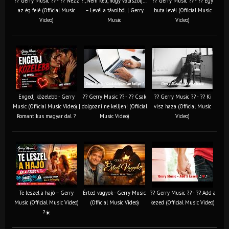
?? Gerry Music ?? - ?? Nézz
? „Nem kell, hogy válaszolj…”
?? Gerry Music ?? - ?? Egy
az ég felé (Official Music
– Levél a távolból | Gerry
buta levél (Official Music
Video)
Music
Video)
Engedj közelebb - Gerry
?? Gerry Music ?? - ?? Csak
?? Gerry Music ?? - ?? Ki
Music (Official Music Video) |
dolgozni ne kelljen! (Official
visz haza (Official Music
Romantikus magyar dal ?
Music Video)
Video)
Te leszel a hajó – Gerry
Érted vagyok - Gerry Music
?? Gerry Music ?? - ?? Add a
Music (Official Music Video)
(Official Music Video)
kezed (Official Music Video)
?☀️