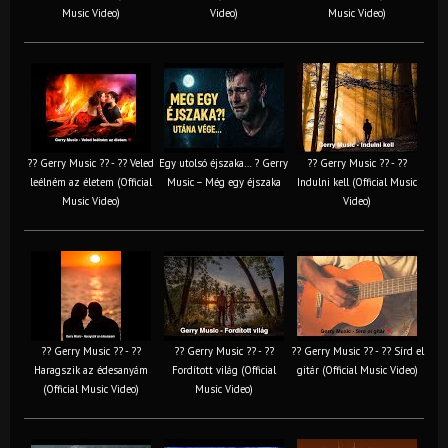
Music Video)
Video)
Music Video)
?? Gerry Music ?? - ?? Veled
Egy utolsó éjszaka… ? Gerry
?? Gerry Music ?? - ??
leélném az életem (Official
Music – Még egy éjszaka
Indulni kell (Official Music
Music Video)
Video)
?? Gerry Music ?? - ??
?? Gerry Music ?? - ??
?? Gerry Music ?? - ?? Sírd el
Haragszik az édesanyám
Fordított világ (Official
gitár (Official Music Video)
(Official Music Video)
Music Video)