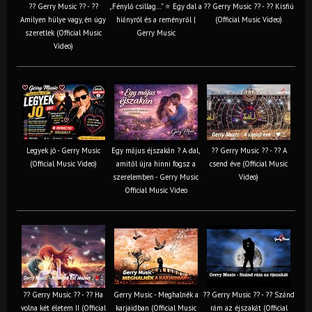
?? Gerry Music ?? - ??
„Fénylő csillag…” ⭐ Egy dal a
?? Gerry Music ?? - ?? Kisfiú
Amilyen hülye vagy, én úgy
hiányról és a reményről |
(Official Music Video)
szeretlek (Official Music
Gerry Music
Video)
Legyek jó - Gerry Music
Egy május éjszakán ? A dal,
?? Gerry Music ?? - ?? A
(Official Music Video)
amitől újra hinni fogsz a
csend éve (Official Music
szerelemben - Gerry Music
Video)
Official Music Video
?? Gerry Music ?? - ?? Ha
Gerry Music - Meghalnék a
?? Gerry Music ?? - ?? Szánd
volna két életem II (Official
karjaidban (Official Music
rám az éjszakát (Official