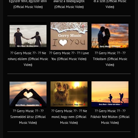
Egyszer fenn, egyszer lenn
akarsz a boldogságtól
el a szél (Official Music
(Official Music Video)
(Official Music Video)
Video)
?? Gerry Music ?? - ?? Ne
?? Gerry Music ?? - ?? I Love
?? Gerry Music ?? - ??
rohanj előlem (Official Music
You (Official Music Video)
Titkoltam (Official Music
Video)
Video)
?? Gerry Music ?? - ??
?? Gerry Music ?? - ?? Ne
?? Gerry Music ?? - ??
Szemeddel látsz (Official
mond, hogy nem (Official
Földvár felé félúton (Official
Music Video)
Music Video)
Music Video)