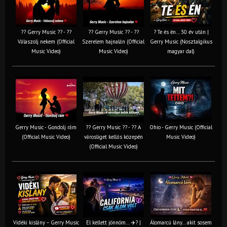
?? Gerry Music ?? - ??
?? Gerry Music ?? - ??
? Te és én… 30 év után |
Válaszolj nekem (Official
Szerelem hajnalán (Official
Gerry Music (Nosztalgikus
Music Video)
Music Video)
magyar dal)
Gerry Music - Gondolj rám
?? Gerry Music ?? - ?? A
Ohio - Gerry Music (Official
(Official Music Video)
városliget kellős közepén
Music Video)
(Official Music Video)
Vidéki kislány – Gerry Music
El kellett jönnöm… ✈️? |
Álomarcú lány… akit sosem