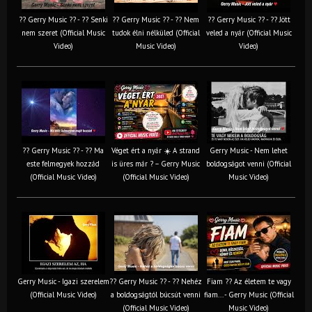
?? Gerry Music ?? - ?? Senki
?? Gerry Music ?? - ?? Nem
?? Gerry Music ?? - ?? Jött
nem szeret (Official Music
tudok élni nélküled (Official
veled a nyár (Official Music
Video)
Music Video)
Video)
?? Gerry Music ?? - ?? Ma
Véget ért a nyár ☀️ A strand
Gerry Music - Nem lehet
este felmegyek hozzád
is üres már ? – Gerry Music
boldogságot venni (Official
(Official Music Video)
(Official Music Video)
Music Video)
Gerry Music - Igazi szerelem
?? Gerry Music ?? - ?? Nehéz
Fiam ?‍? Az életem te vagy
(Official Music Video)
a boldogságtól búcsút venni
fiam... - Gerry Music (Official
(Official Music Video)
Music Video)