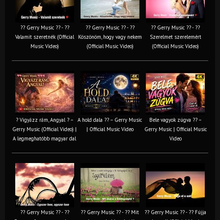
?? Gerry Music ?? - ??
?? Gerry Music ?? - ??
?? Gerry Music ?? - ??
Valamit szeretnék (Official
Köszönöm, hogy vagy nekem
Szerelmet szerelemért
Music Video)
(Official Music Video)
(Official Music Video)
? Vigyázz rám, Angyal ? –
A hold dala ?? – Gerry Music
Bele vagyok zúgva ?? –
Gerry Music (Official Video) |
| Official Music Video
Gerry Music | Official Music
A legmeghatóbb magyar dal
Video
?? Gerry Music ?? - ??
?? Gerry Music ?? - ?? Mit
?? Gerry Music ?? - ?? Fújja