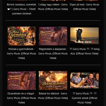
Bármit mondasz, szeretlek
Csillag vagy nekem - Gerry
Olyan jól esik - Gerry Music
❤️‍? | Gerry Music – Tiltott
Music (Official Music Video)
(Official Music Video)
szerelem történet
Múlnak a gyermekévek -
Megemelem a kalapomat -
?? Gerry Music ?? - ?? Amíg
Gerry Music (Official Music
Gerry Music (Official Music
élsz (Official Music Video)
Video)
Video)
Elcserélném én a világot -
Bolond kis életünk - Gerry
?? Gerry Music ?? - ??
Gerry Music (Official Music
Music (Official Music Video)
Gyerünk srácok (Official
Video)
Music Video)