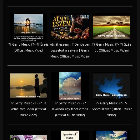
?? Gerry Music ?? - ?? Érzés
Almát eszem… ? De közben
?? Gerry Music ?? - ?? Száz
(Official Music Video)
összetört a szívem | Gerry
út (Official Music Video)
Music (Official Music Video)
?? Gerry Music ?? - ?? Ha
?? Gerry Music ?? - ??
?? Gerry Music ?? - ??
volna még időm (Official
Távolban egy fehér vitorla
Göncölszekér (Official Music
Music Video)
(Official Music Video)
Video)