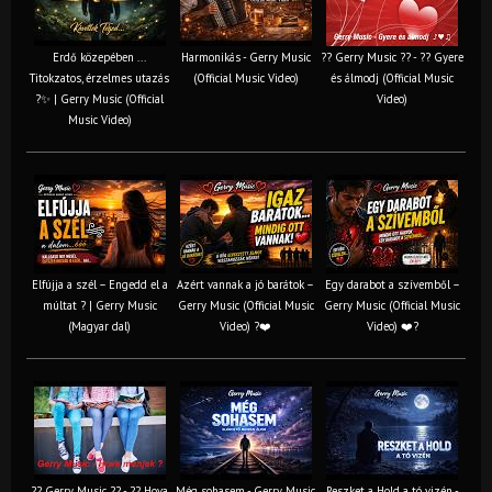
Erdő közepében ...
Harmonikás - Gerry Music
?? Gerry Music ?? - ?? Gyere
Titokzatos, érzelmes utazás
(Official Music Video)
és álmodj (Official Music
?✨ | Gerry Music (Official
Video)
Music Video)
Elfújja a szél – Engedd el a
Azért vannak a jó barátok –
Egy darabot a szívemből –
múltat ? | Gerry Music
Gerry Music (Official Music
Gerry Music (Official Music
(Magyar dal)
Video) ?❤️
Video) ❤️?
?? Gerry Music ?? - ?? Hova
Még sohasem - Gerry Music
Reszket a Hold a tó vizén -