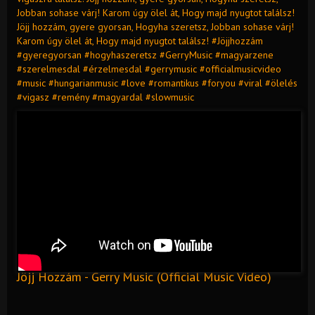
Jobban sohase várj! Karom úgy ölel át, Hogy majd nyugtot találsz!
Jöjj hozzám, gyere gyorsan, Hogyha szeretsz, Jobban sohase várj!
Karom úgy ölel át, Hogy majd nyugtot találsz! #Jöjjhozzám
#gyeregyorsan #hogyhaszeretsz #GerryMusic #magyarzene
#szerelmesdal #érzelmesdal #gerrymusic #officialmusicvideo
#music #hungarianmusic #love #romantikus #foryou #viral #ölelés
#vigasz #remény #magyardal #slowmusic
Jöjj Hozzám - Gerry Music (Official Music Video)