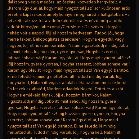
dalszöveg végig megőrzi az őszinte, közvetlen hangvételt. A
„Karom úgy ölel át, hogy majd nyugtot találsz” sor különösen erős
érzelmi kapaszkodó, amely könnyen megmarad a hallgatóban. Ha
tetszett iratkozz fel a videócsatornánkra és nézd meg a többi
videót: https://youtube.com/c/GerryMusic Dalszöveg: Hogyha
nehéz volt a napod, Jöjj el hozzám kedvesem. Tudod, jól, hogy
merre lakom, Bekopoghatsz csendesen. Hogyha egyedül vagy
nagyon, Jöjj el hozzám bármikor, Nálam vigasztalódj mindig, Jobb
itt, mint sehol. Jöjj hozzám, gyere gyorsan, Hogyha szeretsz,
Jobban sohase várj! Karom úgy ölel át, Hogy majd nyugtot találsz!
Jöjj hozzám, gyere gyorsan, Hogyha szeretsz, Jobban sohase várj!
Karom úgy ölel át, Hogy majd nyugtot találsz! Van egy jó barátod,
El ne feledd, ki mindig melletted áll Tudod mindig várlak, Jöjj,
hogyha kell, Nálam itt vigaszra találsz. Ha az álom messze kerül
Én leszek az altatód, Mindent odaadok Neked, Tettet és a szót.
Hogyha emlékeid fájnak, Jöjj el hozzám bármikor, Nálam
vigasztalódj mindig, Jobb itt, mint sehol. Jöjj hozzám, gyere
gyorsan, Hogyha szeretsz, Jobban sohase várj! Karom úgy ölel át,
Hogy majd nyugtot találsz! Jöjj hozzám, gyere gyorsan, Hogyha
szeretsz, Jobban sohase várj! Karom úgy ölel át, Hogy majd
nyugtot találsz! Van egy jó barátod, El ne feledd, ki mindig
melletted áll Tudod mindig várlak, Jöjj, hogyha kell, Nálam itt
vigaszra találsz. Jöjj hozzám, gyere gyorsan, Hogyha szeretsz,