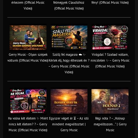
érkezem (Official Music
felmegyek Claudiához
fény! (Official Music Video)
Video)
(Official Music Video)
Gerry Music - Olyan szépek
Szállj fel magasra ☁️ ✨
Virágdal ? Szabad voltam,
voltunk (Official Music Video)
Kérlek élj, hogy élhessek én ?
nincstelen ✨ – Gerry Music
– Gerry Music (Official Music
(Official Music Video)
Video)
Ha volna két életem ✨ Miért
Egyszer véget ér ⏳ – Az idő
Régi nóta ? – „Holnap
nincs két életem? ? – Gerry
mindent megváltoztat |
megváltozom…” | Gerry
Music (Official Music Video)
Gerry Music
Music