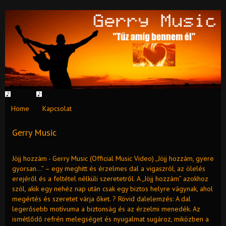
Home
Kapcsolat
Gerry Music
Jöjj hozzám - Gerry Music (Official Music Video) „Jöjj hozzám, gyere
gyorsan…” – egy meghitt és érzelmes dal a vigaszról, az ölelés
erejéről és a feltétel nélküli szeretetről. A „Jöjj hozzám” azokhoz
szól, akik egy nehéz nap után csak egy biztos helyre vágynak, ahol
megértés és szeretet várja őket. ? Rövid dalelemzés: A dal
legerősebb motívuma a biztonság és az érzelmi menedék. Az
ismétlődő refrén melegséget és nyugalmat sugároz, miközben a