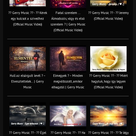
?? Gerry Music ?? - ?? Kérek
Fiatal szerelem ...
?? Gerry Music ?? - ?? Jeremy
egy kulcsot a szívedhez
Álmodozás, vágy és első
(Official Music Video)
(Official Music Video)
szerelem ? | Gerry Music
(Official Music Video)
Hull az elsárgult levél ? –
Elmegyek ? – Minden
?? Gerry Music ?? - ?? Miért
Elvesztettelek… | Gerry
megváltozott, amikor
hagytuk, hogy így legyen
Music
elhagytál | Gerry Music
(Official Music Video)
?? Gerry Music ?? - ?? Éjjel
?? Gerry Music ?? - ?? Ha
?? Gerry Music ?? - ?? Te légy