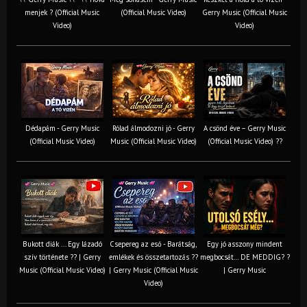
menjek ? (Official Music
(Official Music Video)
Gerry Music (Official Music
Video)
Video)
Dédapám - Gerry Music
Rólad álmodozni jó - Gerry
A csönd éve – Gerry Music
(Official Music Video)
Music (Official Music Video)
(Official Music Video) ??
Bukott diák ... Egy lázadó
Csepereg az eső - Barátság,
Egy jó asszony mindent
szív története ?? | Gerry
emlékek és összetartozás ?️?
megbocsát… DE MEDDIG? ?
Music (Official Music Video)
| Gerry Music (Official Music
| Gerry Music
Video)