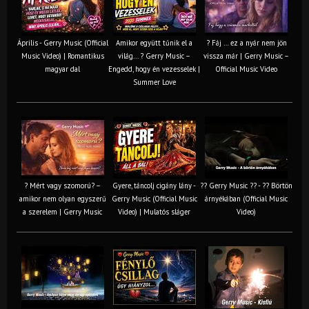
Április - Gerry Music (Official
Amikor együtt tűnik el a
? Fáj … ez a nyár nem jön
Music Video) | Romantikus
világ... ? Gerry Music –
vissza már | Gerry Music –
magyar dal
Engedd, hogy én vezesselek |
Official Music Video
Summer Love
? Mért vagy szomorú? –
Gyere, táncolj cigány lány -
?? Gerry Music ?? - ?? Börtön
amikor nem olyan egyszerű
Gerry Music (Official Music
árnyékában (Official Music
a szerelem | Gerry Music
Video) | Mulatós sláger
Video)