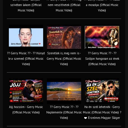
szívében lakom (Official
nem veszíthetek (Official
a mosolya (Official Music
Music Video)
Music Video)
Video)
?? Gerry Music ?? - ?? Húnyd
Szeretlek is, meg nem is -
?? Gerry Music ?? - ??
le a szemed (Official Music
Gerry Musc (Official Music
Szóljon hangosan az ének
Video)
Video)
(Official Music Video)
Jöjj hozzám - Gerry Music
?? Gerry Music ?? - ??
Ha én szél lehetnék - Gerry
(Official Music Video)
Naplemente (Official Music
Music (Official Music Video) ?️
Video)
❤️ Érzelmes Magyar Sláger