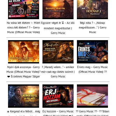
Ha volna két életem ✨ Miért
Egyszer véget ér ⏳ – Az idő
Régi nóta ? – „Holnap
nincs két életem? ? – Gerry
megváltozom…” | Gerry
mindent megváltoztat |
Music (Official Music Video)
Music
Gerry Music
Nyári éjek asszonya - Gerry
? „Maradj velem…” – amikor
Érints meg – Gerry Music
Music (Official Music Video)?
már csak egy ölelés számít |
(Official Music Video) ??
❤️ Érzelmes Magyar Sláger
Gerry Music
☀️ Kergesd el a felhőt… még
Érj hozzám – Gerry Music
?? Gerry Music ?? - ?? Tábori