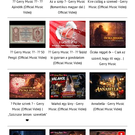
?? Gerry Music ?? - ??
Az a szép ? - Gerry Music
Kire csillog a szemed - Gerry
Ajándék (Official Music
(Romantikus magyar dal |
Music (Official Music Video)
Video)
Official Video)
?? Gerry Music ?? - ?? 50
?? Gerry Music ?? - ?? Találd
Ócska reggel ☕ – Csak az
Pengő (Official Music Video)
ki gyorsan a gondolatom
számít, hogy itt vagy… |
(Official Music Video)
Gerry Music
? Picike szívek ? – Gerry
Valahol egy lány - Gerry
Annabella - Gerry Music
Music (Official Video) |
Music (Official Music Video)
(Official Music Video)
„Százszor leírom: szeretlek”
❤️