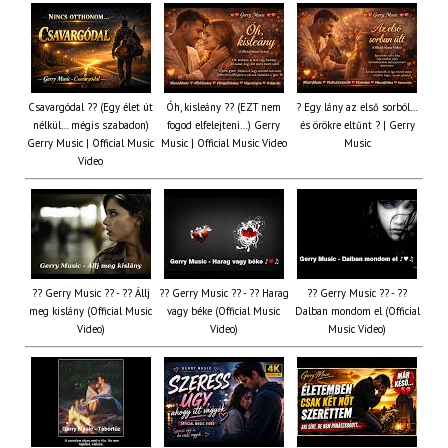
Csavargódal ?? (Egy élet út
Óh, kisleány ?? (EZT nem
? Egy lány az első sorból…
nélkül… mégis szabadon)
fogod elfelejteni…) Gerry
és örökre eltűnt ? | Gerry
Gerry Music | Official Music
Music | Official Music Video
Music
Video
?? Gerry Music ?? - ?? Állj
?? Gerry Music ?? - ?? Harag
?? Gerry Music ?? - ??
meg kislány (Official Music
vagy béke (Official Music
Dalban mondom el (Official
Video)
Video)
Music Video)