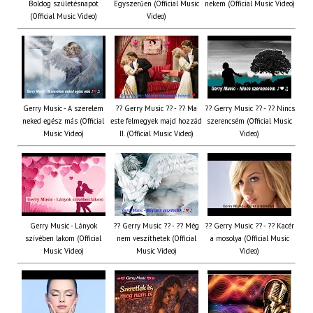
Boldog születésnapot
Egyszerűen (Official Music
nekem (Official Music Video)
(Official Music Video)
Video)
Gerry Music - A szerelem
?? Gerry Music ?? - ?? Ma
?? Gerry Music ?? - ?? Nincs
neked egész más (Official
este felmegyek majd hozzád
szerencsém (Official Music
Music Video)
II. (Official Music Video)
Video)
Gerry Music - Lányok
?? Gerry Music ?? - ?? Még
?? Gerry Music ?? - ?? Kacér
szívében lakom (Official
nem veszíthetek (Official
a mosolya (Official Music
Music Video)
Music Video)
Video)