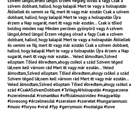
szívem lángol,érted lángol Érzem végleg olvad a fagy Csak a
szívem dobbant, hallod, hogy kalapál Mert te vagy a holnapután
Átölellek és semmi se fáj, mert itt vagy már ezután Csak a szívem
dobbant, hallod, hogy kalapál Mert te vagy a holnapután Újra
érzem a Nap sugarát, mert itt vagy már ezután... Csak is tőled
boldog minden nap Minden percben gyönyörű vagy A szívem
lángol,érted lángol Érzem végleg olvad a fagy Csak a szívem
dobbant, hallod, hogy kalapál Mert te vagy a holnapután Átölellek
és semmi se fáj, mert itt vagy már ezután Csak a szívem dobbant,
hallod, hogy kalapál Mert te vagy a holnapután Újra érzem a Nap
sugarát, mert itt vagy már ezután... Veled álmodtam,Szíved
elloptam Tőled ébredtem,ahogy csókol a szád Szívem téged
lát,nem kell várnom rád Mert itt vagy már ezután... Veled
álmodtam,Szíved elloptam Tőled ébredtem,ahogy csókol a szád
Szívem téged lát,nem kell várnom rád Mert itt vagy már ezután...
Veled álmodtam,Szíved elloptam Tőled ébredtem,ahogy csókol a
szád #CsakASzívemDobbant #TeVagyAHolnapután #magyarzene
#szerelmesdal #romantikus #officialmusicvideo #magyarklip
#lovesong #érzelmesdal #szerelem #szeretet #hungarianmusic
#music #foryou #viral #fyp #gerrymusic #nostalgia #love