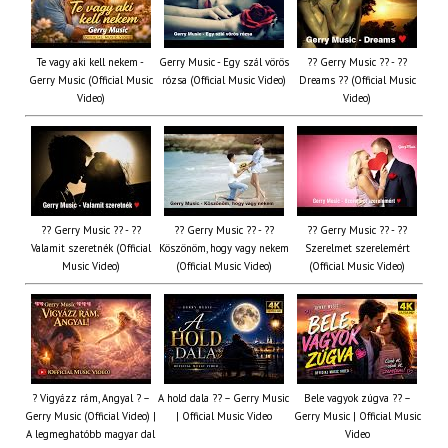
Te vagy aki kell nekem -
Gerry Music - Egy szál vörös
?? Gerry Music ?? - ??
Gerry Music (Official Music
rózsa (Official Music Video)
Dreams ?? (Official Music
Video)
Video)
?? Gerry Music ?? - ??
?? Gerry Music ?? - ??
?? Gerry Music ?? - ??
Valamit szeretnék (Official
Köszönöm, hogy vagy nekem
Szerelmet szerelemért
Music Video)
(Official Music Video)
(Official Music Video)
? Vigyázz rám, Angyal ? –
A hold dala ?? – Gerry Music
Bele vagyok zúgva ?? –
Gerry Music (Official Video) |
| Official Music Video
Gerry Music | Official Music
A legmeghatóbb magyar dal
Video