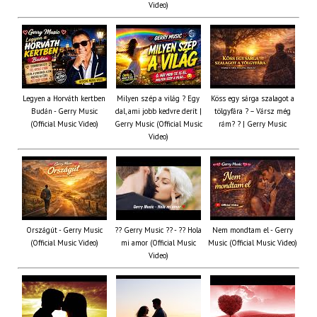
Video)
Legyen a Horváth kertben
Milyen szép a világ ? Egy
Köss egy sárga szalagot a
Budán - Gerry Music
dal, ami jobb kedvre derít |
tölgyfára ?️ – Vársz még
(Official Music Video)
Gerry Music (Official Music
rám? ? | Gerry Music
Video)
Országút - Gerry Music
?? Gerry Music ?? - ?? Hola
Nem mondtam el - Gerry
(Official Music Video)
mi amor (Official Music
Music (Official Music Video)
Video)