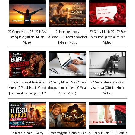
?? Gerry Music ?? - ?? Nézz
? „Nem kell, hogy
?? Gerry Music ?? - ?? Egy
az ég felé (Official Music
válaszolj…” – Levél a távolból
buta levél (Official Music
Video)
| Gerry Music
Video)
Engedj közelebb - Gerry
?? Gerry Music ?? - ?? Csak
?? Gerry Music ?? - ?? Ki
Music (Official Music Video)
dolgozni ne kelljen! (Official
visz haza (Official Music
| Romantikus magyar dal ?
Music Video)
Video)
Te leszel a hajó – Gerry
Érted vagyok - Gerry Music
?? Gerry Music ?? - ?? Add a