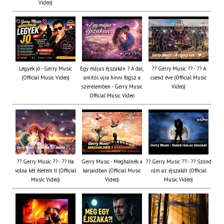
Video)
Legyek jó - Gerry Music
Egy május éjszakán ? A dal,
?? Gerry Music ?? - ?? A
(Official Music Video)
amitől újra hinni fogsz a
csend éve (Official Music
szerelemben - Gerry Music
Video)
Official Music Video
?? Gerry Music ?? - ?? Ha
Gerry Music - Meghalnék a
?? Gerry Music ?? - ?? Szánd
volna két életem II (Official
karjaidban (Official Music
rám az éjszakát (Official
Music Video)
Video)
Music Video)