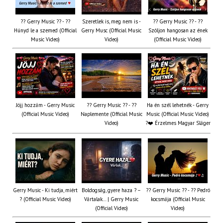
?? Gerry Music ?? - ??
Szeretlek is, meg nem is -
?? Gerry Music ?? - ??
Húnyd le a szemed (Official
Gerry Musc (Official Music
Szóljon hangosan az ének
Music Video)
Video)
(Official Music Video)
Jöjj hozzám - Gerry Music
?? Gerry Music ?? - ??
Ha én szél lehetnék - Gerry
(Official Music Video)
Naplemente (Official Music
Music (Official Music Video)
Video)
?️❤️ Érzelmes Magyar Sláger
Gerry Music - Ki tudja, miért
Boldogság, gyere haza ? –
?? Gerry Music ?? - ?? Pedró
? (Official Music Video)
Vártalak… | Gerry Music
kocsmája (Official Music
(Official Video)
Video)