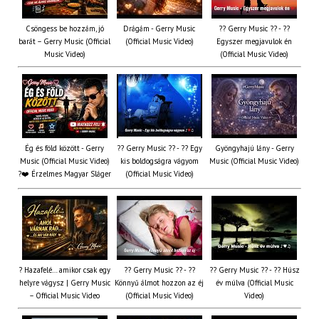
Csöngess be hozzám, jó
Drágám - Gerry Music
?? Gerry Music ?? - ??
barát – Gerry Music (Official
(Official Music Video)
Egyszer megjavulok én
Music Video)
(Official Music Video)
Ég és föld között - Gerry
?? Gerry Music ?? - ?? Egy
Gyöngyhajú lány - Gerry
Music (Official Music Video)
kis boldogságra vágyom
Music (Official Music Video)
?❤️ Érzelmes Magyar Sláger
(Official Music Video)
? Hazafelé… amikor csak egy
?? Gerry Music ?? - ??
?? Gerry Music ?? - ?? Húsz
helyre vágysz | Gerry Music
Könnyű álmot hozzon az éj
év múlva (Official Music
– Official Music Video
(Official Music Video)
Video)