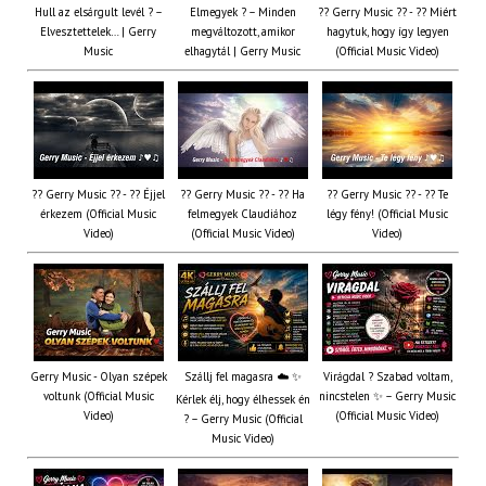
Hull az elsárgult levél ? –
Elmegyek ? – Minden
?? Gerry Music ?? - ?? Miért
Elvesztettelek… | Gerry
megváltozott, amikor
hagytuk, hogy így legyen
Music
elhagytál | Gerry Music
(Official Music Video)
?? Gerry Music ?? - ?? Éjjel
?? Gerry Music ?? - ?? Ha
?? Gerry Music ?? - ?? Te
érkezem (Official Music
felmegyek Claudiához
légy fény! (Official Music
Video)
(Official Music Video)
Video)
Gerry Music - Olyan szépek
Szállj fel magasra ☁️ ✨
Virágdal ? Szabad voltam,
voltunk (Official Music
nincstelen ✨ – Gerry Music
Kérlek élj, hogy élhessek én
Video)
(Official Music Video)
? – Gerry Music (Official
Music Video)