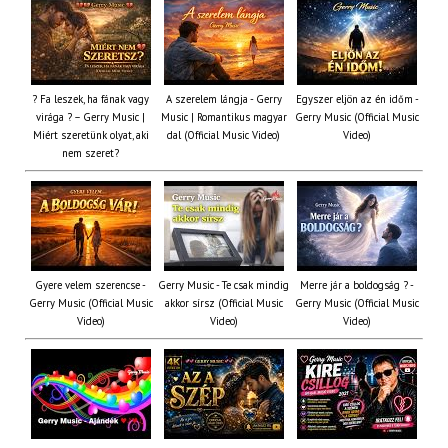
? Fa leszek, ha fának vagy
A szerelem lángja - Gerry
Egyszer eljön az én időm -
virága ? – Gerry Music |
Music | Romantikus magyar
Gerry Music (Official Music
Miért szeretünk olyat, aki
dal (Official Music Video)
Video)
nem szeret?
Gyere velem szerencse -
Gerry Music - Te csak mindig
Merre jár a boldogság ? -
Gerry Music (Official Music
akkor sírsz (Official Music
Gerry Music (Official Music
Video)
Video)
Video)