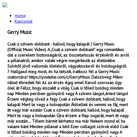
Home
Kapcsolat
Gerry Music
Csak a szívem dobbant - hallod, hogy kalapál | Gerry Music
(Official Music Video) A „Csak a szívem dobbant” egy romantikus
dal a szerelem biztonságáról, az összetartozás érzéséről és arról
a pillanatról, amikor valaki végre megérkezik az életünkbe.
Szívből jövő vallomás ölelésről, vágyakozásról és boldogságról.
? Hallgasd meg most, és ha tetszik, iratkozz fel a Gerry Music
csatornára! https://youtube.com/c/GerryMusic Dalszöveg: Mikor
nálad ébredek fel Az az érzés égig emel Karod szorosan úgy
ölel át Félsz, hogy elszakít a világ Csak is tőled boldog minden
nap Minden percben gyönyörű vagy A szívem lángol,érted lángol
Érzem végleg olvad a fagy Csak a szívem dobbant, hallod, hogy
kalapál Mert te vagy a holnapután Átölellek és semmi se fáj, mert
itt vagy már ezután Csak a szívem dobbant, hallod, hogy kalapál
Mert te vagy a holnapután Újra érzem a Nap sugarát, mert itt vagy
már ezután... Tőlem bármit kérhetsz ma már Nekem mond el ha
valami bánt Minden pillanat a tiéd Ezer csillagot szórok eléd Csak
is tőled boldog minden nap Minden percben gyönyörű vagy A