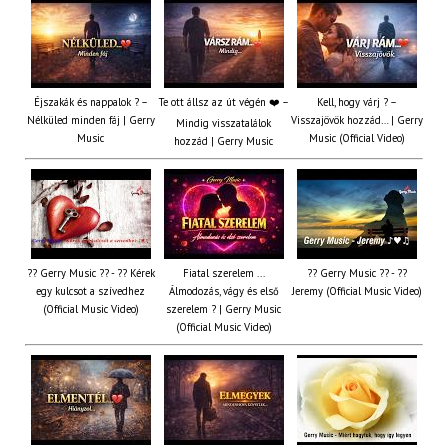
Éjszakák és nappalok ? –
Te ott állsz az út végén ❤️ –
Kell, hogy várj ? –
Nélküled minden fáj | Gerry
Visszajövök hozzád… | Gerry
Mindig visszatalálok
Music
Music (Official Video)
hozzád | Gerry Music
?? Gerry Music ?? - ?? Kérek
Fiatal szerelem ...
?? Gerry Music ?? - ??
egy kulcsot a szívedhez
Álmodozás, vágy és első
Jeremy (Official Music Video)
(Official Music Video)
szerelem ? | Gerry Music
(Official Music Video)