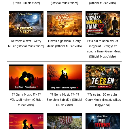
(Official Music Video)
(Official Music Video)
(Official Music Video)
Keresem a szót - Gerry
Elszáll a gondom - Gerry
Ez a dal minden szülőt
Music (Official Music Video)
Music (Official Music Video)
megérint… ? Vigyázz
magadra fiam - Gerry Music
(Official Music Video)
?? Gerry Music ?? - ??
?? Gerry Music ?? - ??
? Te és én… 30 év után |
Válaszolj nekem (Official
Szerelem hajnalán (Official
Gerry Music (Nosztalgikus
Music Video)
Music Video)
magyar dal)