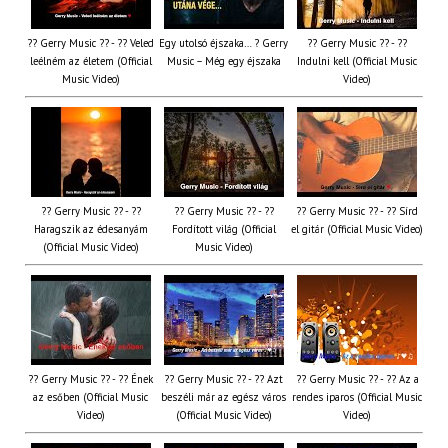
?? Gerry Music ?? - ?? Veled
Egy utolsó éjszaka… ? Gerry
?? Gerry Music ?? - ??
leélném az életem (Official
Music – Még egy éjszaka
Indulni kell (Official Music
Music Video)
Video)
?? Gerry Music ?? - ??
?? Gerry Music ?? - ??
?? Gerry Music ?? - ?? Sírd
Haragszik az édesanyám
Fordított világ (Official
el gitár (Official Music Video)
(Official Music Video)
Music Video)
?? Gerry Music ?? - ?? Ének
?? Gerry Music ?? - ?? Azt
?? Gerry Music ?? - ?? Az a
az esőben (Official Music
beszéli már az egész város
rendes iparos (Official Music
Video)
(Official Music Video)
Video)