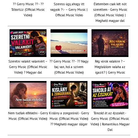
?? Gerry Music ?? - ??
Szeress úgy, ahogy itt
Életemben csak két nőt
Tábortűz (Official Music
vagyok ?✨ – Gerry Music |
szerettem - Gerry Music
Video)
Official Music Video
(Official Music Video) |
Megható magyar dal
Szeretni valakit valamiért –
?? Gerry Music ?? - ?? Nagy
Rég várok valakire ? –
Gerry Music (Official Music
baj van, hol a szívem
Megtalálom valaha az
Video) ? Magyar dal
(Official Music Video)
igazit? | Gerry Music
Nem tudlak elfeledni - Gerry
Kislány a zongoránál - Gerry
Táncold át az éjszakát -
Music (Official Music Video)
Music (Official Music Video)
Gerry Music (Official Music
?? Megható magyar sláger
Video) | Romantikus Magyar
Dal