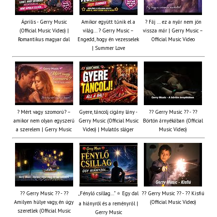
Április - Gerry Music
Amikor együtt tűnik el a
? Fáj … ez a nyár nem jön
(Official Music Video) |
világ... ? Gerry Music –
vissza már | Gerry Music –
Romantikus magyar dal
Engedd, hogy én vezesselek
Official Music Video
| Summer Love
? Mért vagy szomorú? –
Gyere, táncolj cigány lány -
?? Gerry Music ?? - ??
amikor nem olyan egyszerű
Gerry Music (Official Music
Börtön árnyékában (Official
a szerelem | Gerry Music
Video) | Mulatós sláger
Music Video)
?? Gerry Music ?? - ??
„Fénylő csillag…” ⭐ Egy dal
?? Gerry Music ?? - ?? Kisfiú
Amilyen hülye vagy, én úgy
(Official Music Video)
a hiányról és a reményről |
szeretlek (Official Music
Gerry Music