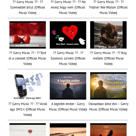
?? Gerry Music ?? - ??
?? Gerry Music ?? - ?? Ne
?? Gerry Music ?? - ??
Szemeddel látsz (Official
mond, hogy nem (Official
Földvár felé félúton (Official
Music Video)
Music Video)
Music Video)
?? Gerry Music ?? - ?? Törd
?? Gerry Music ?? - ??
?? Gerry Music ?? - ?? Bújj
át a csendet (Official Music
Szomorú szívem (Official
mellém (Official Music
Video)
Music Video)
Video)
?? Gerry Music ?? - ?? Várok
A legtöbb ember - Gerry
Okosabban kéne élni – Gerry
egy SMS-t (Official Music
Music (Official Music Video)
Music (Official Music Video)
Video)