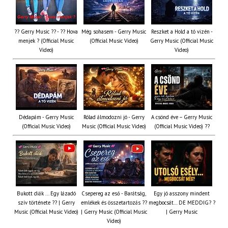
?? Gerry Music ?? - ?? Hova
Még sohasem - Gerry Music
Reszket a Hold a tó vizén -
menjek ? (Official Music
(Official Music Video)
Gerry Music (Official Music
Video)
Video)
Dédapám - Gerry Music
Rólad álmodozni jó - Gerry
A csönd éve – Gerry Music
(Official Music Video)
Music (Official Music Video)
(Official Music Video) ??
Bukott diák ... Egy lázadó
Csepereg az eső - Barátság,
Egy jó asszony mindent
szív története ?? | Gerry
emlékek és összetartozás ?️?
megbocsát… DE MEDDIG? ?
Music (Official Music Video)
| Gerry Music (Official Music
| Gerry Music
Video)