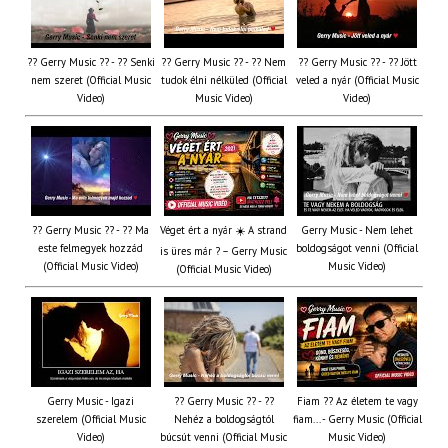
?? Gerry Music ?? - ?? Senki
?? Gerry Music ?? - ?? Nem
?? Gerry Music ?? - ?? Jött
nem szeret (Official Music
tudok élni nélküled (Official
veled a nyár (Official Music
Video)
Music Video)
Video)
?? Gerry Music ?? - ?? Ma
Véget ért a nyár ☀️ A strand
Gerry Music - Nem lehet
este felmegyek hozzád
boldogságot venni (Official
is üres már ? – Gerry Music
(Official Music Video)
Music Video)
(Official Music Video)
Gerry Music - Igazi
?? Gerry Music ?? - ??
Fiam ?‍? Az életem te vagy
szerelem (Official Music
Nehéz a boldogságtól
fiam... - Gerry Music (Official
Video)
búcsút venni (Official Music
Music Video)