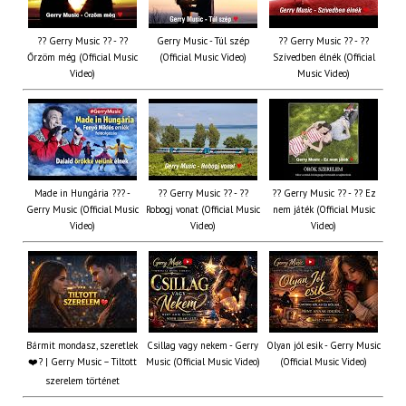
?? Gerry Music ?? - ??
Gerry Music - Túl szép
?? Gerry Music ?? - ??
Őrzöm még (Official Music
(Official Music Video)
Szívedben élnék (Official
Video)
Music Video)
Made in Hungária ??? -
?? Gerry Music ?? - ??
?? Gerry Music ?? - ?? Ez
Gerry Music (Official Music
Robogj vonat (Official Music
nem játék (Official Music
Video)
Video)
Video)
Bármit mondasz, szeretlek
Csillag vagy nekem - Gerry
Olyan jól esik - Gerry Music
❤️‍? | Gerry Music – Tiltott
Music (Official Music Video)
(Official Music Video)
szerelem történet