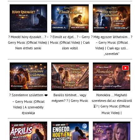
? Mondd hány éjszakát… ? –
? Elmúlt az éjjel… ? – Gerry
? Még egyszer láthatnám… ?
Gerry Music (Official Video) |
Music (Official Video) | Csak
– Gerry Music (Official
Nem értheti senki
álom voltál
Video) | Csak egy szó…
„szeretlek”
? Szerelemre születtem ❤️
Banális történet… vagy
Homokóra ... Megható
mégsem? ? | Gerry Music
szerelmes dal az elmúlásról
– Gerry Music (Official
⏳? | Gerry Music (Official
Video) | A szenvedély
éjszakája
Music Video) |