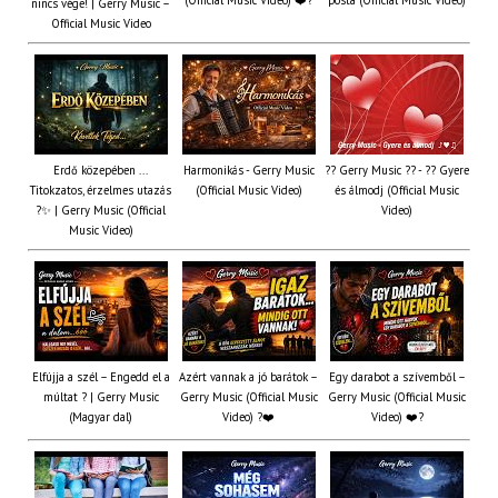
(Official Music Video) ❤️?
posta (Official Music Video)
nincs vége! | Gerry Music –
Official Music Video
Erdő közepében ...
Harmonikás - Gerry Music
?? Gerry Music ?? - ?? Gyere
Titokzatos, érzelmes utazás
(Official Music Video)
és álmodj (Official Music
?✨ | Gerry Music (Official
Video)
Music Video)
Elfújja a szél – Engedd el a
Azért vannak a jó barátok –
Egy darabot a szívemből –
múltat ? | Gerry Music
Gerry Music (Official Music
Gerry Music (Official Music
(Magyar dal)
Video) ?❤️
Video) ❤️?