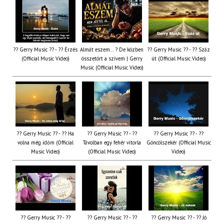
?? Gerry Music ?? - ?? Érzés
Almát eszem… ? De közben
?? Gerry Music ?? - ?? Száz
(Official Music Video)
összetört a szívem | Gerry
út (Official Music Video)
Music (Official Music Video)
?? Gerry Music ?? - ?? Ha
?? Gerry Music ?? - ??
?? Gerry Music ?? - ??
volna még időm (Official
Távolban egy fehér vitorla
Göncölszekér (Official Music
Music Video)
(Official Music Video)
Video)
?? Gerry Music ?? - ??
?? Gerry Music ?? - ??
?? Gerry Music ?? - ?? Jó