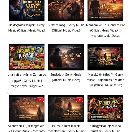
Boldogtalan lányok - Gerry
Sírsz te még - Gerry Music
Mennem kell ? - Gerry Music
Music (Official Music Video)
(Official Music Video)
(Official Music Video) |
Megható szakítós dal
Újra nyit a nyár ☀️ Zárjon be
Surdadal - Gerry Music
Menekülök tőled ? | Gerry
(Official Music Video)
Music – Fájdalmas Szakítás
a gyár! | Gerry Music |
Dal (Official Music Video)
Magyar nyári sláger ☀️?
Szeretnélek újra megtalálni
Ha majd nem leszek
Elmegyek az éjszakába
? | Gerry Music – Megható
melletted én | Gerry Music
mulatni - Gerry Music