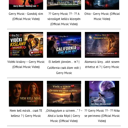
Gerry Music - Gondolj rám
?? Gerry Music ?? - ?? A
Ohio - Gerry Music (Official
(Official Music Video)
városliget kellős közepén
Music Video)
(Official Music Video)
Vidéki kislány – Gerry Music
El kellett jönnöm… ✈️? |
Álomarcú lány… akit sosem
(Official Music Video)
érhetsz el ? | Gerry Music
California csak álom volt |
Gerry Music
Nem kell másik… csak TE
„Otthagytam a szívem…” ? –
?? Gerry Music ?? - ?? Nika
kellesz ? | Gerry Music
Ahol a lusta folyó | Gerry
se perimeno (Official Music
Music (Official Video)
Video)