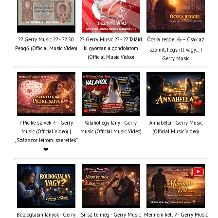
?? Gerry Music ?? - ?? 50
?? Gerry Music ?? - ?? Találd
Ócska reggel ☕ – Csak az
Pengő (Official Music Video)
ki gyorsan a gondolatom
számít, hogy itt vagy… |
(Official Music Video)
Gerry Music
? Picike szívek ? – Gerry
Valahol egy lány - Gerry
Annabella - Gerry Music
Music (Official Video) |
Music (Official Music Video)
(Official Music Video)
„Százszor leírom: szeretlek”
❤️
Boldogtalan lányok - Gerry
Sírsz te még - Gerry Music
Mennem kell ? - Gerry Music