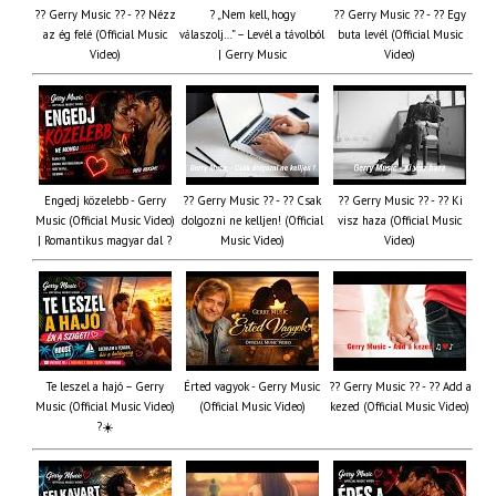
?? Gerry Music ?? - ?? Nézz
? „Nem kell, hogy
?? Gerry Music ?? - ?? Egy
az ég felé (Official Music
válaszolj…” – Levél a távolból
buta levél (Official Music
Video)
| Gerry Music
Video)
Engedj közelebb - Gerry
?? Gerry Music ?? - ?? Csak
?? Gerry Music ?? - ?? Ki
Music (Official Music Video)
dolgozni ne kelljen! (Official
visz haza (Official Music
| Romantikus magyar dal ?
Music Video)
Video)
Te leszel a hajó – Gerry
Érted vagyok - Gerry Music
?? Gerry Music ?? - ?? Add a
Music (Official Music Video)
(Official Music Video)
kezed (Official Music Video)
?☀️