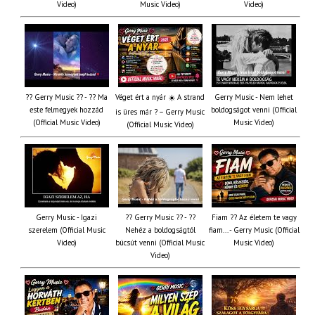
Video)
Music Video)
Video)
?? Gerry Music ?? - ?? Ma
Véget ért a nyár ☀️ A strand
Gerry Music - Nem lehet
este felmegyek hozzád
boldogságot venni (Official
is üres már ? – Gerry Music
(Official Music Video)
Music Video)
(Official Music Video)
Gerry Music - Igazi
?? Gerry Music ?? - ??
Fiam ?‍? Az életem te vagy
szerelem (Official Music
Nehéz a boldogságtól
fiam... - Gerry Music (Official
Video)
búcsút venni (Official Music
Music Video)
Video)