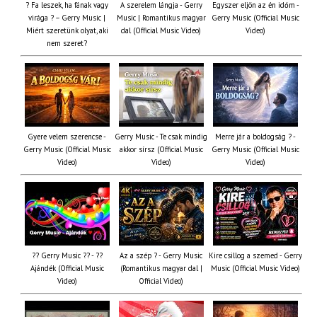
? Fa leszek, ha fának vagy
A szerelem lángja - Gerry
Egyszer eljön az én időm -
virága ? – Gerry Music |
Music | Romantikus magyar
Gerry Music (Official Music
Miért szeretünk olyat, aki
dal (Official Music Video)
Video)
nem szeret?
Gyere velem szerencse -
Gerry Music - Te csak mindig
Merre jár a boldogság ? -
Gerry Music (Official Music
akkor sírsz (Official Music
Gerry Music (Official Music
Video)
Video)
Video)
?? Gerry Music ?? - ??
Az a szép ? - Gerry Music
Kire csillog a szemed - Gerry
Ajándék (Official Music
(Romantikus magyar dal |
Music (Official Music Video)
Video)
Official Video)