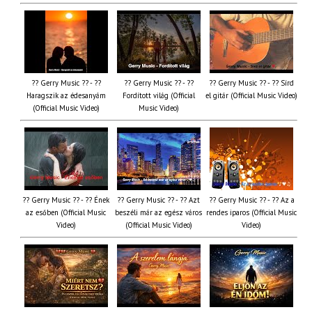
?? Gerry Music ?? - ??
?? Gerry Music ?? - ??
?? Gerry Music ?? - ?? Sírd
Haragszik az édesanyám
Fordított világ (Official
el gitár (Official Music Video)
(Official Music Video)
Music Video)
?? Gerry Music ?? - ?? Ének
?? Gerry Music ?? - ?? Azt
?? Gerry Music ?? - ?? Az a
az esőben (Official Music
beszéli már az egész város
rendes iparos (Official Music
Video)
(Official Music Video)
Video)