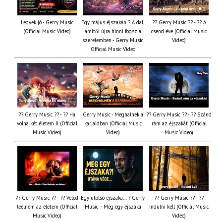
Legyek jó - Gerry Music
Egy május éjszakán ? A dal,
?? Gerry Music ?? - ?? A
(Official Music Video)
amitől újra hinni fogsz a
csend éve (Official Music
szerelemben - Gerry Music
Video)
Official Music Video
?? Gerry Music ?? - ?? Ha
Gerry Music - Meghalnék a
?? Gerry Music ?? - ?? Szánd
volna két életem II (Official
karjaidban (Official Music
rám az éjszakát (Official
Music Video)
Video)
Music Video)
?? Gerry Music ?? - ?? Veled
Egy utolsó éjszaka… ? Gerry
?? Gerry Music ?? - ??
leélném az életem (Official
Music – Még egy éjszaka
Indulni kell (Official Music
Music Video)
Video)