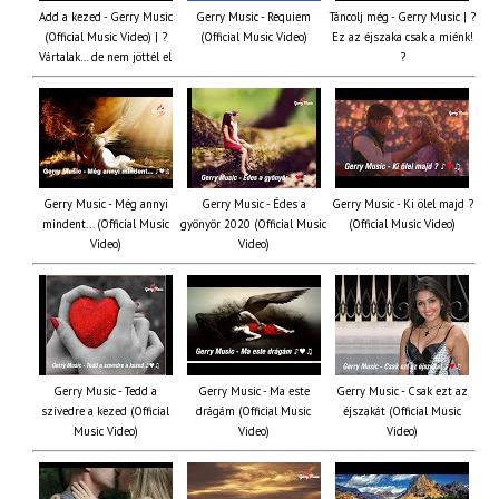
Add a kezed - Gerry Music
Gerry Music - Requiem
Táncolj még - Gerry Music | ?
(Official Music Video) | ?
(Official Music Video)
Ez az éjszaka csak a miénk!
Vártalak… de nem jöttél el
?
Gerry Music - Még annyi
Gerry Music - Édes a
Gerry Music - Ki ölel majd ?
mindent... (Official Music
gyönyör 2020 (Official Music
(Official Music Video)
Video)
Video)
Gerry Music - Tedd a
Gerry Music - Ma este
Gerry Music - Csak ezt az
szívedre a kezed (Official
drágám (Official Music
éjszakát (Official Music
Music Video)
Video)
Video)