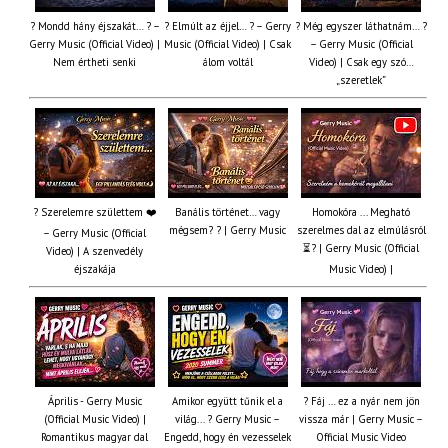
? Mondd hány éjszakát… ? –
? Elmúlt az éjjel… ? – Gerry
? Még egyszer láthatnám… ?
Gerry Music (Official Video) |
Music (Official Video) | Csak
– Gerry Music (Official
Nem értheti senki
álom voltál
Video) | Csak egy szó…
„szeretlek”
? Szerelemre születtem ❤️
Banális történet… vagy
Homokóra ... Megható
mégsem? ? | Gerry Music
szerelmes dal az elmúlásról
– Gerry Music (Official
⏳? | Gerry Music (Official
Video) | A szenvedély
éjszakája
Music Video) |
Április - Gerry Music
Amikor együtt tűnik el a
? Fáj … ez a nyár nem jön
(Official Music Video) |
világ... ? Gerry Music –
vissza már | Gerry Music –
Romantikus magyar dal
Engedd, hogy én vezesselek
Official Music Video