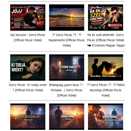
Jöjj hozzám - Gerry Music
?? Gerry Music ?? - ??
Ha én szél lehetnék - Gerry
(Official Music Video)
Naplemente (Official Music
Music (Official Music Video)
Video)
?️❤️ Érzelmes Magyar Sláger
Gerry Music - Ki tudja, miért
Boldogság, gyere haza ? –
?? Gerry Music ?? - ?? Pedró
? (Official Music Video)
Vártalak… | Gerry Music
kocsmája (Official Music
(Official Video)
Video)