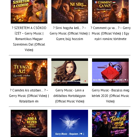
? SZERETEM A CSÓKOD
? Sírni hogyha kell… ? –
? Comment ça va… ? – Gerry
ÍZÉT – Gerry Music |
Gerry Music (Official Video) |
Music (Official Video) | Egy
Romantikus Magyar
Gyere, bújj hozzám
nyári románc története
Szerelmes Dal (Official
Video)
? Csendes kis utcában… ? –
Gerry Music - Lenn a
Gerry Music - Bocsáss meg
Gerry Music (Official Video) |
délibábos Hortobágyon
kérlek 2020 (Official Music
Rátaláltam én
(Official Music Video)
Video)