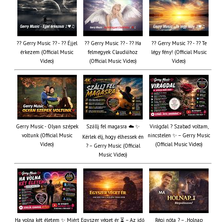
?? Gerry Music ?? - ?? Éjjel
?? Gerry Music ?? - ?? Ha
?? Gerry Music ?? - ?? Te
érkezem (Official Music
felmegyek Claudiához
légy fény! (Official Music
Video)
(Official Music Video)
Video)
Gerry Music - Olyan szépek
Szállj fel magasra ☁️ ✨
Virágdal ? Szabad voltam,
voltunk (Official Music
nincstelen ✨ – Gerry Music
Kérlek élj, hogy élhessek én
Video)
(Official Music Video)
? – Gerry Music (Official
Music Video)
Ha volna két életem ✨ Miért
Egyszer véget ér ⏳ – Az idő
Régi nóta ? – „Holnap