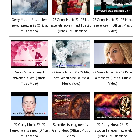
Gerry Music - A szerelem
?? Gerry Music ?? - ?? Ma
?? Gerry Music ?? - ?? Nincs
neked egész más (Official
este felmegyek majd hozzád
szerencsém (Official Music
Music Video)
II. (Official Music Video)
Video)
Gerry Music - Lányok
?? Gerry Music ?? - ?? Még
?? Gerry Music ?? - ?? Kacér
szívében lakom (Official
nem veszíthetek (Official
a mosolya (Official Music
Music Video)
Music Video)
Video)
?? Gerry Music ?? - ??
Szeretlek is, meg nem is -
?? Gerry Music ?? - ??
Húnyd le a szemed (Official
Gerry Musc (Official Music
Szóljon hangosan az ének
Music Video)
Video)
(Official Music Video)