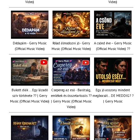
Video)
Video)
Dédapám - Gerry Music
Rólad álmodozni jó - Gerry
A csönd éve – Gerry Music
(Official Music Video)
Music (Official Music Video)
(Official Music Video) ??
Bukott diák ... Egy lázadó
Csepereg az eső - Barátság,
Egy jó asszony mindent
szív története ?? | Gerry
emlékek és összetartozás ?️?
megbocsát… DE MEDDIG? ?
Music (Official Music Video)
| Gerry Music (Official Music
| Gerry Music
Video)