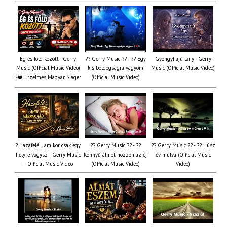
Ég és föld között - Gerry
?? Gerry Music ?? - ?? Egy
Gyöngyhajú lány - Gerry
Music (Official Music Video)
kis boldogságra vágyom
Music (Official Music Video)
?❤️ Érzelmes Magyar Sláger
(Official Music Video)
? Hazafelé… amikor csak egy
?? Gerry Music ?? - ??
?? Gerry Music ?? - ?? Húsz
helyre vágysz | Gerry Music
Könnyű álmot hozzon az éj
év múlva (Official Music
– Official Music Video
(Official Music Video)
Video)