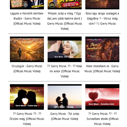
Legyen a Horváth kertben
Milyen szép a világ ? Egy
Köss egy sárga szalagot a
Budán - Gerry Music
dal, ami jobb kedvre derít |
tölgyfára ?️ – Vársz még
(Official Music Video)
Gerry Music (Official Music
rám? ? | Gerry Music
Video)
Országút - Gerry Music
?? Gerry Music ?? - ?? Hola
Nem mondtam el - Gerry
(Official Music Video)
mi amor (Official Music
Music (Official Music Video)
Video)
?? Gerry Music ?? - ??
Gerry Music - Túl szép
?? Gerry Music ?? - ??
Őrzöm még (Official Music
(Official Music Video)
Szívedben élnék (Official
Video)
Music Video)