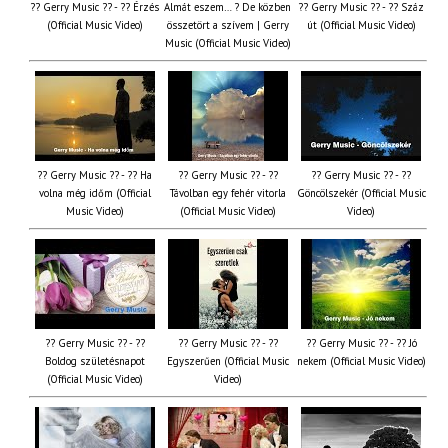
?? Gerry Music ?? - ?? Érzés
Almát eszem… ? De közben
?? Gerry Music ?? - ?? Száz
(Official Music Video)
összetört a szívem | Gerry
út (Official Music Video)
Music (Official Music Video)
?? Gerry Music ?? - ?? Ha
?? Gerry Music ?? - ??
?? Gerry Music ?? - ??
volna még időm (Official
Távolban egy fehér vitorla
Göncölszekér (Official Music
Music Video)
(Official Music Video)
Video)
?? Gerry Music ?? - ??
?? Gerry Music ?? - ??
?? Gerry Music ?? - ?? Jó
Boldog születésnapot
Egyszerűen (Official Music
nekem (Official Music Video)
(Official Music Video)
Video)