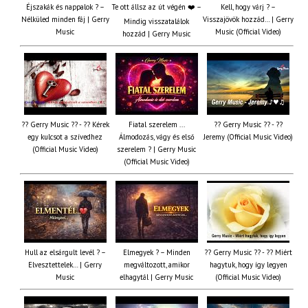
Éjszakák és nappalok ? –
Te ott állsz az út végén ❤️ –
Kell, hogy várj ? –
Nélküled minden fáj | Gerry
Visszajövök hozzád… | Gerry
Mindig visszatalálok
Music
Music (Official Video)
hozzád | Gerry Music
?? Gerry Music ?? - ?? Kérek
Fiatal szerelem ...
?? Gerry Music ?? - ??
egy kulcsot a szívedhez
Álmodozás, vágy és első
Jeremy (Official Music Video)
(Official Music Video)
szerelem ? | Gerry Music
(Official Music Video)
Hull az elsárgult levél ? –
Elmegyek ? – Minden
?? Gerry Music ?? - ?? Miért
Elvesztettelek… | Gerry
megváltozott, amikor
hagytuk, hogy így legyen
Music
elhagytál | Gerry Music
(Official Music Video)