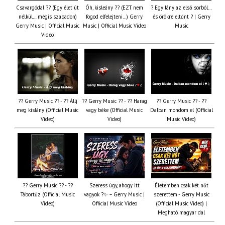
Csavargódal ?? (Egy élet út
Óh, kisleány ?? (EZT nem
? Egy lány az első sorból…
nélkül… mégis szabadon)
fogod elfelejteni…) Gerry
és örökre eltűnt ? | Gerry
Gerry Music | Official Music
Music | Official Music Video
Music
Video
?? Gerry Music ?? - ?? Állj
?? Gerry Music ?? - ?? Harag
?? Gerry Music ?? - ??
meg kislány (Official Music
vagy béke (Official Music
Dalban mondom el (Official
Video)
Video)
Music Video)
?? Gerry Music ?? - ??
Szeress úgy, ahogy itt
Életemben csak két nőt
Tábortűz (Official Music
vagyok ?✨ – Gerry Music |
szerettem - Gerry Music
Video)
Official Music Video
(Official Music Video) |
Megható magyar dal