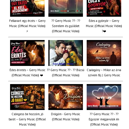
Felkavart egy érzés – Gerry
?? Gerry Music ?? - ??
Édes a gyönyör – Gerry
Music (Official Music Video)
Szerelem és gyűlölet
Music (Official Music Video)
⚡
(Official Music Video)
?❤️
Édes érintés – Gerry Music
?? Gerry Music ?? - ?? Búcsú
Csalogány – Mikor az árva
(Official Music Video) ❤️
(Official Music Video)
szívem fáj | Gerry Music
Csöngess be hozzám, jó
Drágám - Gerry Music
?? Gerry Music ?? - ??
barát – Gerry Music (Official
(Official Music Video)
Egyszer megjavulok én
Music Video)
(Official Music Video)