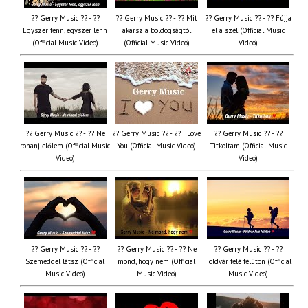
?? Gerry Music ?? - ??
?? Gerry Music ?? - ?? Mit
?? Gerry Music ?? - ?? Fújja
Egyszer fenn, egyszer lenn
akarsz a boldogságtól
el a szél (Official Music
(Official Music Video)
(Official Music Video)
Video)
?? Gerry Music ?? - ?? Ne
?? Gerry Music ?? - ?? I Love
?? Gerry Music ?? - ??
rohanj előlem (Official Music
You (Official Music Video)
Titkoltam (Official Music
Video)
Video)
?? Gerry Music ?? - ??
?? Gerry Music ?? - ?? Ne
?? Gerry Music ?? - ??
Szemeddel látsz (Official
mond, hogy nem (Official
Földvár felé félúton (Official
Music Video)
Music Video)
Music Video)