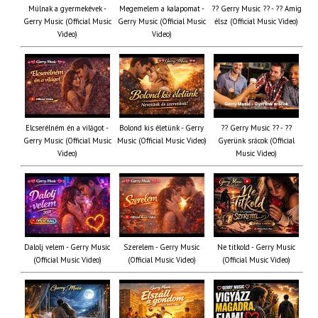
Múlnak a gyermekévek -
Megemelem a kalapomat -
?? Gerry Music ?? - ?? Amíg
Gerry Music (Official Music
Gerry Music (Official Music
élsz (Official Music Video)
Video)
Video)
Elcserélném én a világot -
Bolond kis életünk - Gerry
?? Gerry Music ?? - ??
Gerry Music (Official Music
Music (Official Music Video)
Gyerünk srácok (Official
Video)
Music Video)
Dalolj velem - Gerry Music
Szerelem - Gerry Music
Ne titkold - Gerry Music
(Official Music Video)
(Official Music Video)
(Official Music Video)