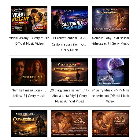
Vidéki kislány – Gerry Music
El kellett jönnöm… ✈️? |
Álomarcú lány… akit sosem
(Official Music Video)
érhetsz el ? | Gerry Music
California csak álom volt |
Gerry Music
Nem kell másik… csak TE
„Otthagytam a szívem…” ? –
?? Gerry Music ?? - ?? Nika
kellesz ? | Gerry Music
Ahol a lusta folyó | Gerry
se perimeno (Official Music
Music (Official Video)
Video)