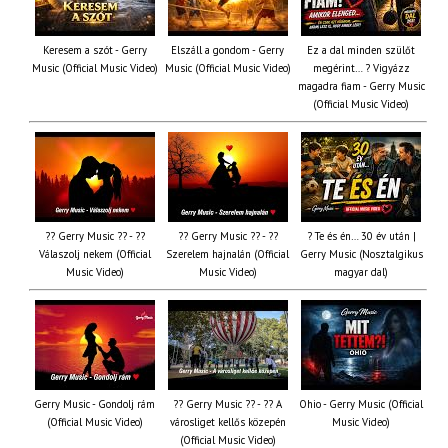
Keresem a szót - Gerry
Elszáll a gondom - Gerry
Ez a dal minden szülőt
Music (Official Music Video)
Music (Official Music Video)
megérint… ? Vigyázz
magadra fiam - Gerry Music
(Official Music Video)
?? Gerry Music ?? - ??
?? Gerry Music ?? - ??
? Te és én… 30 év után |
Válaszolj nekem (Official
Szerelem hajnalán (Official
Gerry Music (Nosztalgikus
Music Video)
Music Video)
magyar dal)
Gerry Music - Gondolj rám
?? Gerry Music ?? - ?? A
Ohio - Gerry Music (Official
(Official Music Video)
városliget kellős közepén
Music Video)
(Official Music Video)