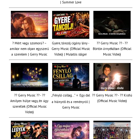
| Summer Love
? Mért vagy szomorú? –
Gyere, táncolj cigány lány -
?? Gerry Music ?? - ??
amikor nem olyan egyszerű
Gerry Music (Official Music
Börtön árnyékában (Official
a szerelem | Gerry Music
Video) | Mulatós sláger
Music Video)
?? Gerry Music ?? - ??
„Fénylő csillag…” ⭐ Egy dal
?? Gerry Music ?? - ?? Kisfiú
Amilyen hülye vagy, én úgy
(Official Music Video)
a hiányról és a reményről |
szeretlek (Official Music
Gerry Music
Video)