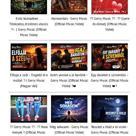
Erdő közepében ...
Harmonikás - Gerry Music
?? Gerry Music ?? - ?? Gyere
Titokzatos, érzelmes utazás
(Official Music Video)
és álmodj (Official Music
?✨ | Gerry Music (Official
Video)
Music Video)
Elfújja a szél – Engedd el a
Azért vannak a jó barátok –
Egy darabot a szívemből –
múltat ? | Gerry Music
Gerry Music (Official Music
Gerry Music (Official Music
(Magyar dal)
Video) ?❤️
Video) ❤️?
?? Gerry Music ?? - ?? Hova
Még sohasem - Gerry Music
Reszket a Hold a tó vizén -
menjek ? (Official Music
(Official Music Video)
Gerry Music (Official Music