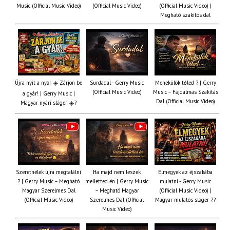
Music (Official Music Video)
(Official Music Video)
(Official Music Video) |
Megható szakítós dal
Újra nyit a nyár ☀️ Zárjon be
Surdadal - Gerry Music
Menekülök tőled ? | Gerry
(Official Music Video)
Music – Fájdalmas Szakítás
a gyár! | Gerry Music |
Dal (Official Music Video)
Magyar nyári sláger ☀️?
Szeretnélek újra megtalálni
Ha majd nem leszek
Elmegyek az éjszakába
? | Gerry Music – Megható
melletted én | Gerry Music
mulatni - Gerry Music
Magyar Szerelmes Dal
– Megható Magyar
(Official Music Video) |
(Official Music Video)
Szerelmes Dal (Official
Magyar mulatós sláger ??
Music Video)