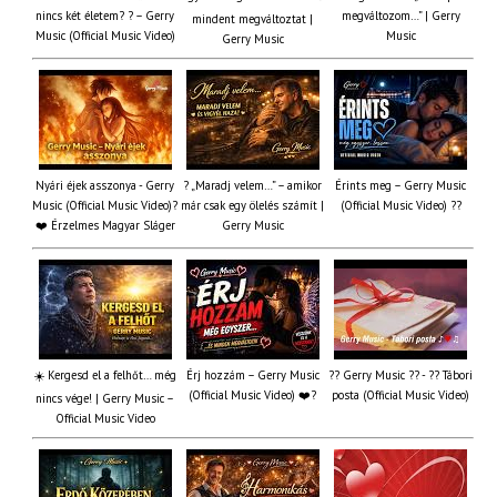
nincs két életem? ? – Gerry
megváltozom…” | Gerry
mindent megváltoztat |
Music (Official Music Video)
Music
Gerry Music
Nyári éjek asszonya - Gerry
? „Maradj velem…” – amikor
Érints meg – Gerry Music
Music (Official Music Video)?
már csak egy ölelés számít |
(Official Music Video) ??
❤️ Érzelmes Magyar Sláger
Gerry Music
☀️ Kergesd el a felhőt… még
Érj hozzám – Gerry Music
?? Gerry Music ?? - ?? Tábori
(Official Music Video) ❤️?
posta (Official Music Video)
nincs vége! | Gerry Music –
Official Music Video