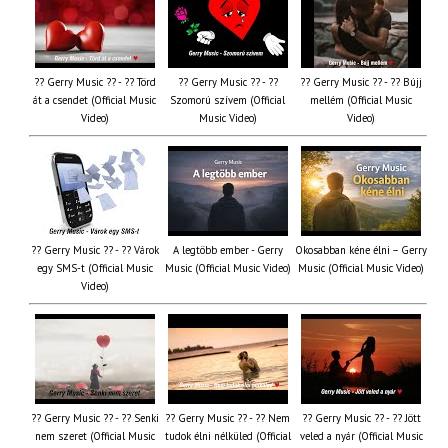
?? Gerry Music ?? - ?? Törd
?? Gerry Music ?? - ??
?? Gerry Music ?? - ?? Bújj
át a csendet (Official Music
Szomorú szívem (Official
mellém (Official Music
Video)
Music Video)
Video)
?? Gerry Music ?? - ?? Várok
A legtöbb ember - Gerry
Okosabban kéne élni – Gerry
egy SMS-t (Official Music
Music (Official Music Video)
Music (Official Music Video)
Video)
?? Gerry Music ?? - ?? Senki
?? Gerry Music ?? - ?? Nem
?? Gerry Music ?? - ?? Jött
nem szeret (Official Music
tudok élni nélküled (Official
veled a nyár (Official Music