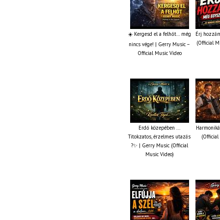
☀️ Kergesd el a felhőt… még
Érj hozzám
(Official 
nincs vége! | Gerry Music –
Official Music Video
Erdő közepében ...
Harmonikás
Titokzatos, érzelmes utazás
(Officia
?✨ | Gerry Music (Official
Music Video)