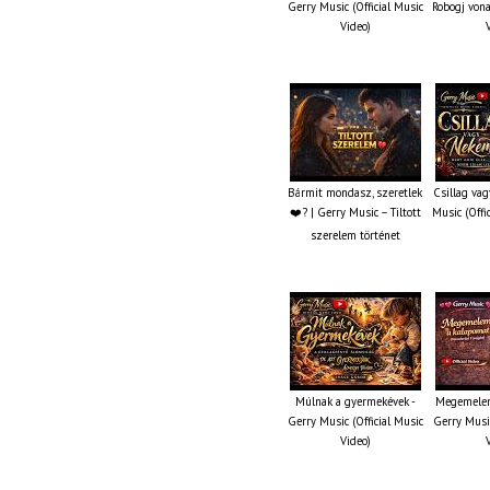
Gerry Music (Official Music
Robogj vona
Video)
Bármit mondasz, szeretlek
Csillag va
❤️‍? | Gerry Music – Tiltott
Music (Offi
szerelem történet
Múlnak a gyermekévek -
Megemelem
Gerry Music (Official Music
Gerry Music
Video)