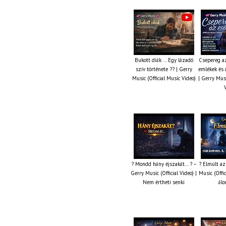
Bukott diák ... Egy lázadó
Csepereg az
szív története ?? | Gerry
emlékek és 
Music (Official Music Video)
| Gerry Musi
? Mondd hány éjszakát… ? –
? Elmúlt az
Gerry Music (Official Video) |
Music (Offic
Nem értheti senki
álo