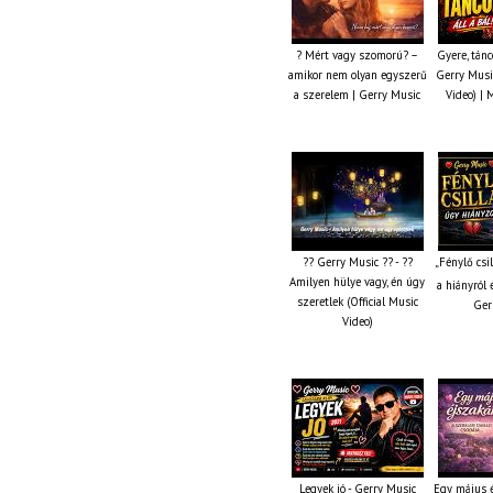
? Mért vagy szomorú? –
Gyere, tánc
amikor nem olyan egyszerű
Gerry Music
a szerelem | Gerry Music
Video) | 
?? Gerry Music ?? - ??
„Fénylő csi
Amilyen hülye vagy, én úgy
a hiányról 
szeretlek (Official Music
Ger
Video)
Legyek jó - Gerry Music
Egy május é