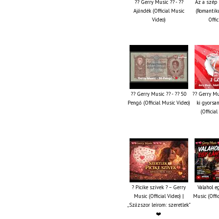
?? Gerry Music ?? - ??
Az a szép 
Ajándék (Official Music
(Romantiku
Video)
Offic
?? Gerry Music ?? - ?? 50
?? Gerry Mus
Pengő (Official Music Video)
ki gyorsa
(Officia
? Picike szívek ? – Gerry
Valahol e
Music (Official Video) |
Music (Offi
„Százszor leírom: szeretlek”
❤️