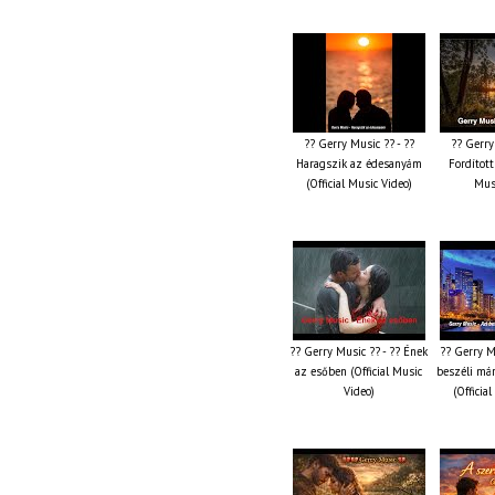
?? Gerry Music ?? - ??
?? Gerry
Haragszik az édesanyám
Fordított 
(Official Music Video)
Musi
?? Gerry Music ?? - ?? Ének
?? Gerry M
az esőben (Official Music
beszéli már
Video)
(Officia