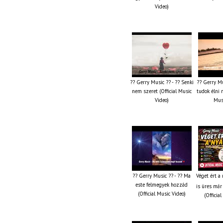
Video)
?? Gerry Music ?? - ?? Senki
?? Gerry Mu
nem szeret (Official Music
tudok élni n
Video)
Musi
?? Gerry Music ?? - ?? Ma
Véget ért a
este felmegyek hozzád
is üres már
(Official Music Video)
(Officia