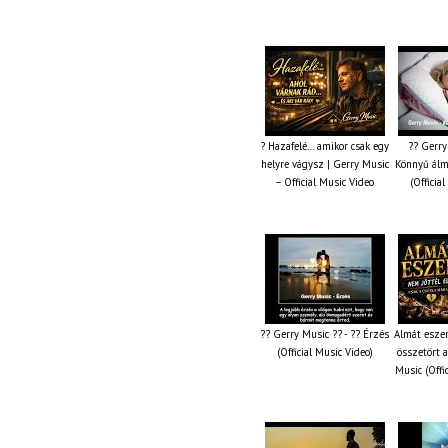
? Hazafelé… amikor csak egy
?? Gerry
helyre vágysz | Gerry Music
Könnyű álm
– Official Music Video
(Officia
?? Gerry Music ?? - ?? Érzés
Almát esze
(Official Music Video)
összetört 
Music (Offi