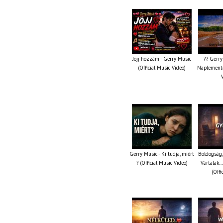
Jöjj hozzám - Gerry Music
?? Gerry
(Official Music Video)
Naplemente 
Gerry Music - Ki tudja, miért
Boldogság,
? (Official Music Video)
Vártalak…
(Offi