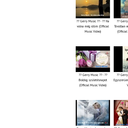
?? Gerry Music ?? - ?? Ha
?? Gerry
volna még időm (Official
Távolban e
Music Video)
(Officia
?? Gerry Music ?? - ??
?? Gerry
Boldog születésnapot
Egyszerűen
(Official Music Video)