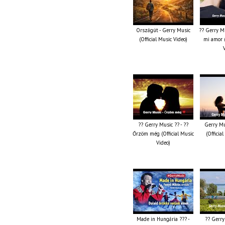
Országút - Gerry Music
?? Gerry Mu
(Official Music Video)
mi amor (
?? Gerry Music ?? - ??
Gerry Mu
Őrzöm még (Official Music
(Officia
Video)
Made in Hungária ??? -
?? Gerry