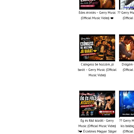
Édes érintés – Gerry Music
?? Gerry Mu
(Official Music Video) ❤️
(Officia
Csöngess be hozzám, jó
Drágám -
barát – Gerry Music (Official
(Officia
Music Video)
Ég és föld között - Gerry
?? Gerry M
Music (Official Music Video)
kis boldo
?❤️ Érzelmes Magyar Sláger
(Officia