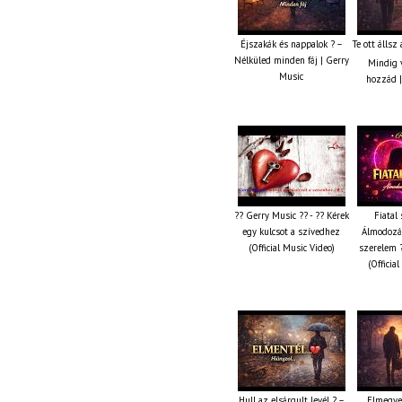
Éjszakák és nappalok ? –
Te ott állsz
Nélküled minden fáj | Gerry
Mindig v
Music
hozzád |
?? Gerry Music ?? - ?? Kérek
Fiatal 
egy kulcsot a szívedhez
Álmodozás
(Official Music Video)
szerelem ?
(Officia
Hull az elsárgult levél ? –
Elmegye