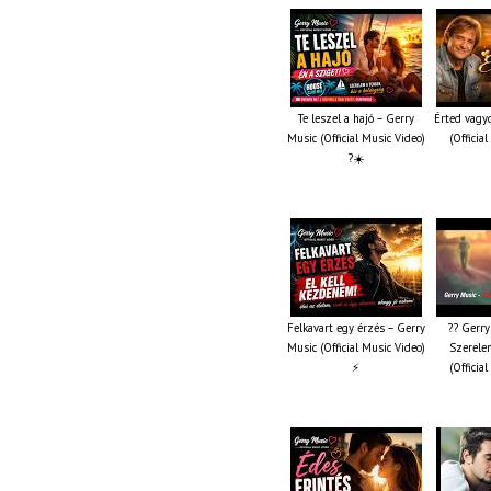
Te leszel a hajó – Gerry
Érted vagy
Music (Official Music Video)
(Officia
?☀️
Felkavart egy érzés – Gerry
?? Gerry
Music (Official Music Video)
Szerelem
⚡
(Officia