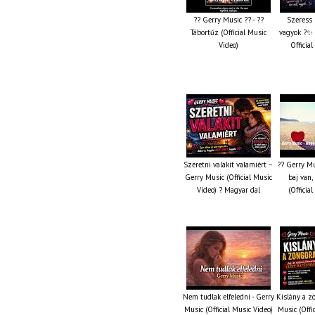
?? Gerry Music ?? - ??
Szeress 
Tábortűz (Official Music
vagyok ?✨ 
Video)
Officia
Szeretni valakit valamiért –
?? Gerry Mu
Gerry Music (Official Music
baj van,
Video) ? Magyar dal
(Officia
Nem tudlak elfeledni - Gerry
Kislány a z
Music (Official Music Video)
Music (Offi