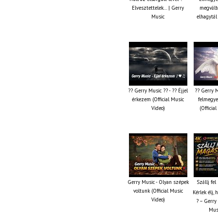
Elvesztettelek… | Gerry
megválto
Music
elhagytál
?? Gerry Music ?? - ?? Éjjel
?? Gerry M
érkezem (Official Music
felmegye
Video)
(Officia
Gerry Music - Olyan szépek
Szállj fe
voltunk (Official Music
Kérlek élj,
Video)
? – Gerry 
Musi