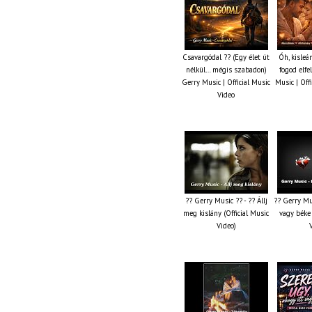
Csavargódal ?? (Egy élet út
Óh, kisleá
nélkül… mégis szabadon)
fogod elfe
Gerry Music | Official Music
Music | Off
Video
?? Gerry Music ?? - ?? Állj
?? Gerry Mu
meg kislány (Official Music
vagy béke 
Video)