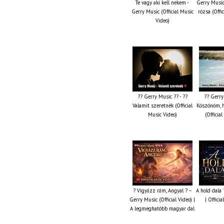
Te vagy aki kell nekem -
Gerry Music
Gerry Music (Official Music
rózsa (Offi
Video)
?? Gerry Music ?? - ??
?? Gerry
Valamit szeretnék (Official
Köszönöm, 
Music Video)
(Officia
? Vigyázz rám, Angyal ? –
A hold dala
Gerry Music (Official Video) |
| Offici
A legmeghatóbb magyar dal