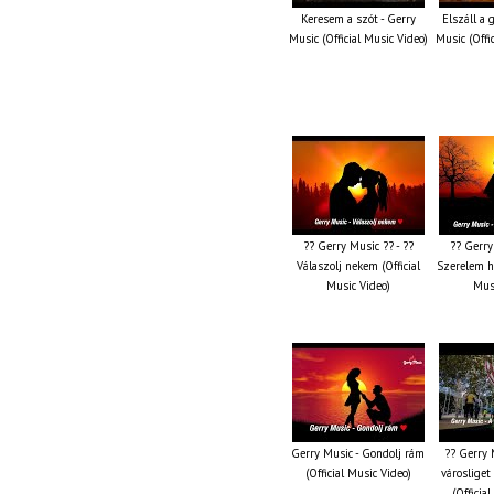
Keresem a szót - Gerry
Elszáll a
Music (Official Music Video)
Music (Offi
?? Gerry Music ?? - ??
?? Gerry
Válaszolj nekem (Official
Szerelem ha
Music Video)
Musi
Gerry Music - Gondolj rám
?? Gerry 
(Official Music Video)
városliget
(Officia