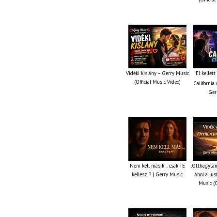
Vidéki kislány – Gerry Music
El kellet
(Official Music Video)
California 
Ger
Nem kell másik… csak TE
„Otthagytam
kellesz ? | Gerry Music
Ahol a lus
Music (O