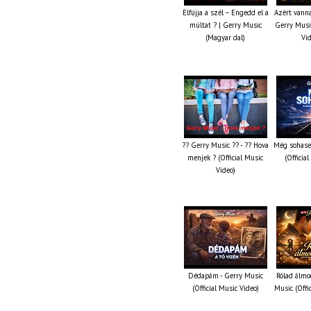
Elfújja a szél – Engedd el a
Azért vanna
múltat ? | Gerry Music
Gerry Music
(Magyar dal)
Vi
?? Gerry Music ?? - ?? Hova
Még sohase
menjek ? (Official Music
(Officia
Video)
Dédapám - Gerry Music
Rólad álmo
(Official Music Video)
Music (Offi