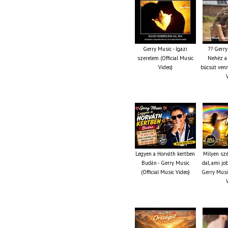
Gerry Music - Igazi
?? Gerry
szerelem (Official Music
Nehéz a 
Video)
búcsút venn
Legyen a Horváth kertben
Milyen szé
Budán - Gerry Music
dal, ami jo
(Official Music Video)
Gerry Music