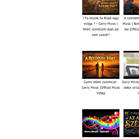
? Fa leszek, ha fának vagy
A szerelem
virága ? – Gerry Music |
Music | Ro
Miért szeretünk olyat, aki
dal (Offic
nem szeret?
Gyere velem szerencse -
Gerry Music
Gerry Music (Official Music
akkor sírsz
Video)