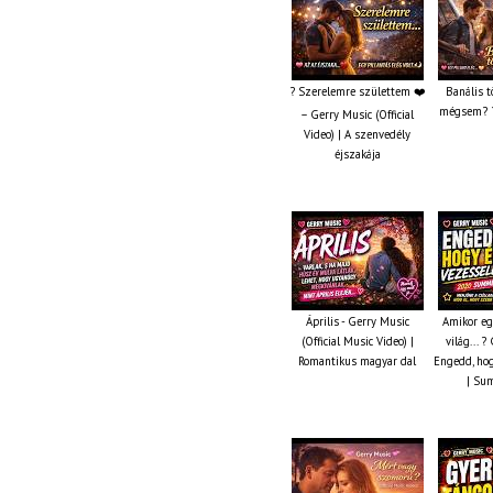
? Szerelemre születtem ❤️
Banális t
mégsem? ?
– Gerry Music (Official
Video) | A szenvedély
éjszakája
Április - Gerry Music
Amikor eg
(Official Music Video) |
világ... 
Romantikus magyar dal
Engedd, hog
| Su