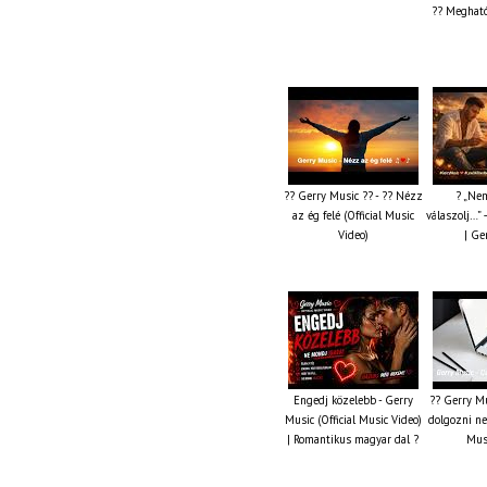
?? Megható
?? Gerry Music ?? - ?? Nézz
? „Nem
az ég felé (Official Music
válaszolj…” 
Video)
| Ge
Engedj közelebb - Gerry
?? Gerry Mu
Music (Official Music Video)
dolgozni ne 
| Romantikus magyar dal ?
Musi