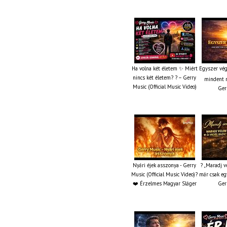
Ha volna két életem ✨ Miért
Egyszer vég
nincs két életem? ? – Gerry
mindent m
Music (Official Music Video)
Ger
Nyári éjek asszonya - Gerry
? „Maradj v
Music (Official Music Video)?
már csak eg
❤️ Érzelmes Magyar Sláger
Ger