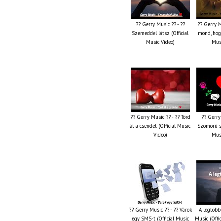
?? Gerry Music ?? - ??
?? Gerry M
Szemeddel látsz (Official
mond, hog
Music Video)
Musi
?? Gerry Music ?? - ?? Törd
?? Gerry
át a csendet (Official Music
Szomorú sz
Video)
Musi
?? Gerry Music ?? - ?? Várok
A legtöbb
egy SMS-t (Official Music
Music (Offi