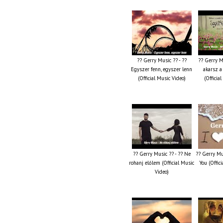
?? Gerry Music ?? - ??
?? Gerry M
Egyszer fenn, egyszer lenn
akarsz a
(Official Music Video)
(Officia
?? Gerry Music ?? - ?? Ne
?? Gerry Mus
rohanj előlem (Official Music
You (Offic
Video)