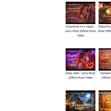
Elcserélném én a világot -
Bolond kis
Gerry Music (Official Music
Music (Offi
Video)
Dalolj velem - Gerry Music
Szerelem 
(Official Music Video)
(Officia