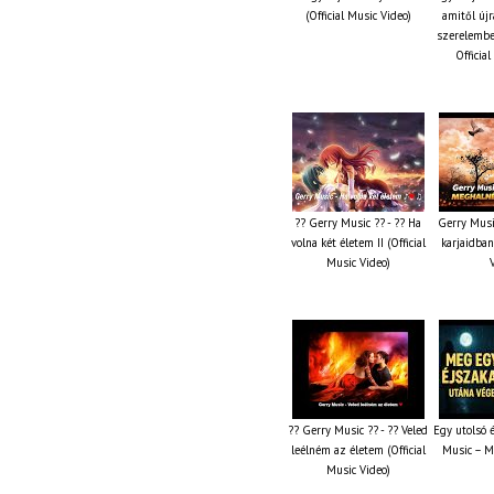
(Official Music Video)
amitől újr
szerelembe
Officia
?? Gerry Music ?? - ?? Ha
Gerry Musi
volna két életem II (Official
karjaidban
Music Video)
?? Gerry Music ?? - ?? Veled
Egy utolsó 
leélném az életem (Official
Music – M
Music Video)